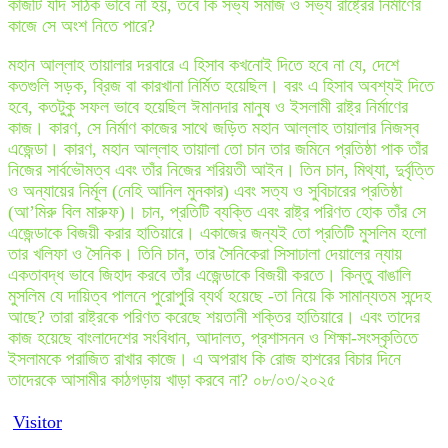
কাজটি যদি সঠিক ভাবে না হয়, তবে কি সভ্য সমাজ ও সভ্য রাষ্ট্রের নির্মাণের
কাজে সে অংশ নিতে পারে?
মহান আল্লাহ তায়ালার দরবারে এ হিসাব কখনোই দিতে হবে না যে, দেশে
কতগুলি সড়ক, ব্রিজ বা কারখানা নির্মিত হয়েছিল। বরং এ হিসাব অবশ্যই দিতে
হবে, কতটুকু সফল ভাবে হয়েছিল ঈমানদার মানুষ ও ইসলামী রাষ্ট্র নির্মাণের
কাজ। কারণ, সে নির্মাণ কাজের সাথে জড়িত মহান আল্লাহ তায়ালার নিজস্ব
এজেন্ডা। কারণ, মহান আল্লাহ তায়ালা তো চান তার জমিনে প্রতিষ্ঠা পাক তাঁর
নিজের সার্বভৌমত্ব এবং তাঁর নিজের শরিয়তী আইন। তিন চান, মিথ্যা, দুর্বৃত্তি
ও অন্যায়ের নির্মূল (নেহি আনিল মুনকার) এবং সত্য ও সুবিচারের প্রতিষ্ঠা
(আ’মিরু বিল মারুফ)। চান, প্রতিটি ব্যক্তি এবং রাষ্ট্র পরিণত হোক তাঁর সে
এজেন্ডাকে বিজয়ী করার হাতিয়ারে। একাজের জন্যই তো প্রতিটি মুসলিম হলো
তার খলিফা ও সৈনিক। তিনি চান, তার সৈনিকেরা সিসাঢালা দেয়ালের ন্যায়
একতাবদ্ধ ভাবে জিহাদ করবে তাঁর এজেন্ডাকে বিজয়ী করতে। কিন্তু বাঙালি
মুসলিম যে দায়িত্ব পালনে পুরোপুরি ব্যর্থ হয়েছে -তা নিয়ে কি সামান্যতম সন্দেহ
আছে? তারা রাষ্ট্রকে পরিণত করেছে শয়তানী শক্তির হাতিয়ারে। এবং তাদের
কাজ হয়েছে বাংলাদেশের সংবিধান, আদালত, প্রশাসনন ও শিক্ষা-সংস্কৃতিতে
ইসলামকে পরাজিত রাখার কাজে। এ অপরাধ কি রোজ হাশরের বিচার দিনে
তাদেরকে আসামীর কাঠগড়ায় খাড়া করবে না? ০৮/০৩/২০২৫
Visitor