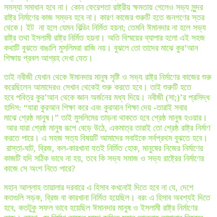
সমস্যা সমাধান হবে না। কোন ফেরেশতা রাষ্ট্রীয় ক্ষমতায় গেলেও সভ্য সুন্দর
রাষ্ট্র নির্মাণের কাজ সম্ভব হবে না। কারণ কাজের শুরুটি হতে জনগণের স্তর
থেকে। ইট না হলে যেমন বিল্ডিং নির্মিত হয়না; তেমনি ঈমানদার না হলে সভ্য
রাষ্ট্র তথা ইসলামী রাষ্ট্র নির্মিত হয়না। অতি বিস্ময়ের ব্যাপার হলো এই সহজ
কথাটি বুঝতে বাঙালি মুসলিমরা রাজি নয়। বুঝলে তো তাদের মাঝে কুর’আন
শিক্ষায় প্রবল আগ্রহ দেখা যেত।
তাই নবীজী যেখান থেকে ঈমানদার মানুষ সৃষ্টি ও সভ্য রাষ্ট্র নির্মাণের কাজের শুরু
করেছিলেন আমাদেরও সেখান থেকেই শুরু করতে হবে। তাই শুরুটি হতে
হবে পবিত্র কুর’আন থেকে জ্ঞান অর্জনের মধ্য দিয়ে। নবীজী (সা;)’র প্রসিদ্ধ
হাদিস: “যারা কুরআন শিক্ষা করে এবং কুরআন শিক্ষা দেয় -তারাই সবার
মাঝে শ্রেষ্ঠ মানুষ‍।” তাই মুসলিমের তাড়না থাকতে হবে শ্রেষ্ঠ মানুষ হওয়ার।
আর যারা শ্রেষ্ঠ মানুষ রূপে বেড়ে উঠে, একমাত্র তারাই তো শ্রেষ্ঠ রাষ্ট্র নির্মাণ
করতে পারে। এ সহজ সত্য বিষয়টি আমাদের সবাইকে সর্বপ্রথম বুঝতে হবে।
রাস্তা-ঘাট, ব্রিজ, কল-কারখানা যতই নির্মিত হোক, মানুষের নিজের নির্মাণের
কাজটি যদি সঠিক ভাবে না হয়, তবে কি সভ্য সমাজ ও সভ্য রাষ্ট্রের নির্মাণের
কাজে সে অংশ নিতে পারে?
মহান আল্লাহ তায়ালার দরবারে এ হিসাব কখনোই দিতে হবে না যে, দেশে
কতগুলি সড়ক, ব্রিজ বা কারখানা নির্মিত হয়েছিল। বরং এ হিসাব অবশ্যই দিতে
হবে, কতটুকু সফল ভাবে হয়েছিল ঈমানদার মানুষ ও ইসলামী রাষ্ট্র নির্মাণের