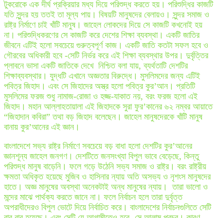
টুকরোকে এক দীর্ঘ প্রক্রিয়ার মধ্য দিয়ে পরিশুদ্ধ করতে হয়। পরিশুদ্ধির কাজটি
যতি সুন্দর হয় ততই তা মূল্য পায়। বিষয়টি মানুষদের বেলায়ও। সুন্দর সমাজ ও
রাষ্ট্র নির্মাণে চাই খাঁটি মানুষ। জাহেল লোকদের দিয়ে সে কাজটি কখনোই হয়
না। পরিশুদ্ধিকরণের সে কাজটি করে দেশের শিক্ষা ব্যবস্থা। একটি জাতির
জীবনে এটিই হলো সবচেয়ে গুরুত্বপূর্ণ কাজ। একটি জাতি কতটা সফল হবে ও
গৌরবের অধিকারী হবে -সেটি নির্ভর করে এই শিক্ষা ব্যবস্থার উপর। দুর্বৃত্তির
প্লাবনে ভাসা একটি জাতিকে দেখে নিশ্চিত বলা যায়, ব্যর্থতাটি দেশটির
শিক্ষাব্যবস্থার। যুদ্ধটি এখানে অজ্ঞতার বিরুদ্ধে। মুসলিমদের জন্য এটিই
পবিত্র জিহাদ। এবং সে জিহাদের অস্ত্র হলো পবিত্র কুর’আন। প্রতিটি
মুসলিমের ফরজ শুধু নামাজ-রোজা ও হজ্জ-যাকাত নয়, বরং ফরজ হলো এই
জিহাদ। মহান আল্লাহতায়ালা এই জিহাদকে সুরা ফুর’কানের ৬২ নম্বর আয়াতে
“জিহাদান কবিরা” তথা বড় জিহাদ বলেছেন। জাহেল মানুষদেরকে খাঁটি মানুষ
বানায় কুর’আনের এই জ্ঞান।
বাংলাদেশে সভ্য রাষ্ট্র নির্মাণে সবচেয়ে বড় বাধা হলো দেশটির কুর’আনের
জ্ঞানশূন্য জাহেল জনগণ। দেশটিতে জনসংখ্যা বিপুল ভাবে বেড়েছে, কিন্তু
পরিশুদ্ধ মানুষ বাড়েনি। ফলে গড়ে উঠেনি সভ্য সমাজ ও রাষ্ট্র। বরং রাষ্ট্রীয়
ক্ষমতা অধিকৃত হয়েছে মুজিব ও হাসিনার ন্যায় অতি অসভ্য ও নৃশংস মানুষদের
হাতে। অজ্ঞ মানুষের অবস্থা অনেকটাই অন্ধ মানুষের ন্যায়। ‌ তারা ভালো ও
মন্দের মাঝে পার্থক্য করতে জানে না। ফলে নির্বাচন হলে তারা দুর্বৃত্ত
অপরাধীদেরও বিপুল ভোটে দিয়ে নির্বাচিত করে। বাংলাদেশের নির্বাচনগুলিতে সেটি
বার বার হয়েছে। এবং সেটি যে আগামীতেও হবে -সে আলাম প্রচুর। কারণ