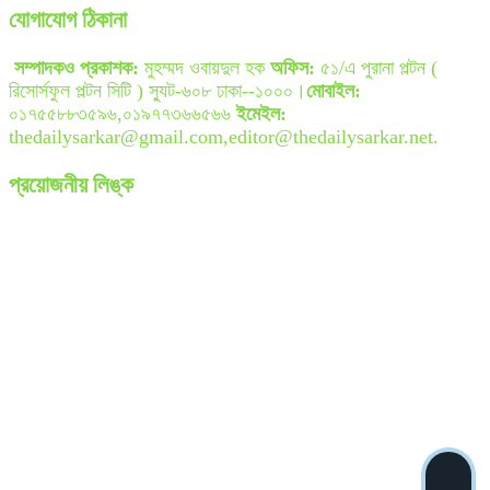
যোগাযোগ ঠিকানা
সম্পাদকও প্রকাশক:
মুহম্মদ ওবায়দুল হক
অফিস:
৫১/এ পুরানা পল্টন (
রিসোর্সফুল পল্টন সিটি ) স্যুট-৬০৮ ঢাকা--১০০০।
মোবাইল:
০১৭৫৫৮৮৩৫৯৬,০১৯৭৭৩৬৬৫৬৬
ইমেইল:
thedailysarkar@gmail.com,editor@thedailysarkar.net.
প্রয়োজনীয় লিঙ্ক