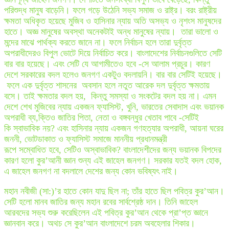
পরিশুদ্ধ মানুষ বাড়েনি। ফলে গড়ে উঠেনি সভ্য সমাজ ও রাষ্ট্র। বরং রাষ্ট্রীয়
ক্ষমতা অধিকৃত হয়েছে মুজিব ও হাসিনার ন্যায় অতি অসভ্য ও নৃশংস মানুষদের
হাতে। অজ্ঞ মানুষের অবস্থা অনেকটাই অন্ধ মানুষের ন্যায়। ‌ তারা ভালো ও
মন্দের মাঝে পার্থক্য করতে জানে না। ফলে নির্বাচন হলে তারা দুর্বৃত্ত
অপরাধীদেরও বিপুল ভোটে দিয়ে নির্বাচিত করে। বাংলাদেশের নির্বাচনগুলিতে সেটি
বার বার হয়েছে। এবং সেটি যে আগামীতেও হবে -সে আলাম প্রচুর। কারণ
দেশে সরকারের বদল হলেও জনগণ একটুও বদলায়নি। বার বার সেটিই হয়েছে।
ফলে এক দুর্বৃত্ত শাসনের অবসান হলে নতুত আরেক দল দুর্বৃত্ত ক্ষমতায়
বসে। তাই ক্ষমতার বদল হয়, কিন্তু সমস্যা ও সংকটের বদল হয় না। এমন
দেশে শেখ মুজিবের ন্যায় একজন ফ্যাসিস্ট, খুনি, ভারতের সেবাদাস এবং ভয়ানক
অপরাধী ব্য,ক্তিও জাতির পিতা, নেতা ও বঙ্গবন্ধুর খেতাব পাবে -সেটিই
কি স্বাভাবিক নয়? এবং হাসিনার ন্যায় একজন গণহত্যার অপরাধী, আয়না ঘরের
জননী, ভোটডাকাত ও ফ্যাসিস্ট সমাজে মাননীয় প্রধানমন্ত্রী‌
রূপে সম্বোধিত হবে, সেটিও অস্বাভাবিক? বাংলাদেশীদের জন্য ভয়ানক বিপদের
কারণ হলো কুর’আনী জ্ঞান শুন্য এই জাহেল জনগণ। সরকার যতই বদল হোক,
এ জাহেল জনগণ না বদলালে দেশের জন্য কোন ভবিষ্যৎ নাই।
মহান নবীজী (সা:)’র হাতে কোন যাদু ছিল না; তাঁর হাতে ছিল পবিত্র কুর’আন।
সেটি হলো মানব জাতির জন্য মহান রবের সার্বশ্রেষ্ঠ দান। তিনি জাহেল
আরবদের সভ্য শুরু করেছিলেন এই পবিত্র কুর’আন থেকে প্রা’প্ত জ্ঞানে
জ্ঞানবান করে। অথচ সে কুর’আন বাংলাদেশে চরম অবহেলার শিকার।