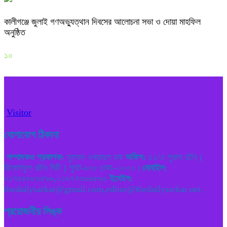
কালীগঞ্জে জুলাই গণঅভ্যুত্থান দিবসের আলোচনা সভা ও দোয়া মাহফিল
অনুষ্ঠিত
১০
Visitor
যোগাযোগ ঠিকানা
সম্পাদকও প্রকাশক:
মুহম্মদ ওবায়দুল হক
অফিস:
৫১/এ পুরানা পল্টন (
রিসোর্সফুল পল্টন সিটি ) স্যুট-৬০৮ ঢাকা--১০০০।
মোবাইল:
০১৭৫৫৮৮৩৫৯৬,০১৯৭৭৩৬৬৫৬৬
ইমেইল:
thedailysarkar@gmail.com,editor@thedailysarkar.net.
প্রয়োজনীয় লিঙ্ক