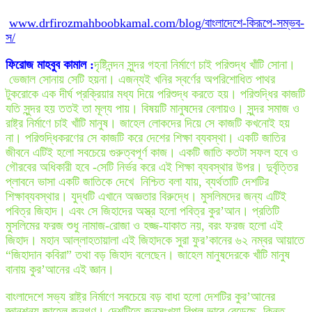
www.drfirozmahboobkamal.com/blog/বাংলাদেশে-কিরূপে-সম্ভব-
স/
ফিরোজ মাহবুব কামাল :
দৃষ্টিনন্দন সুন্দর গহনা নির্মাণে চাই পরিশুদ্ধ খাঁটি সোনা।
ভেজাল সোনায় সেটি হয়না। এজন্যই খনির স্বর্ণের অপরিশোধিত পাথর
টুকরোকে এক দীর্ঘ প্রক্রিয়ার মধ্য দিয়ে পরিশুদ্ধ করতে হয়। পরিশুদ্ধির কাজটি
যতি সুন্দর হয় ততই তা মূল্য পায়। বিষয়টি মানুষদের বেলায়ও। সুন্দর সমাজ ও
রাষ্ট্র নির্মাণে চাই খাঁটি মানুষ। জাহেল লোকদের দিয়ে সে কাজটি কখনোই হয়
না। পরিশুদ্ধিকরণের সে কাজটি করে দেশের শিক্ষা ব্যবস্থা। একটি জাতির
জীবনে এটিই হলো সবচেয়ে গুরুত্বপূর্ণ কাজ। একটি জাতি কতটা সফল হবে ও
গৌরবের অধিকারী হবে -সেটি নির্ভর করে এই শিক্ষা ব্যবস্থার উপর। দুর্বৃত্তির
প্লাবনে ভাসা একটি জাতিকে দেখে নিশ্চিত বলা যায়, ব্যর্থতাটি দেশটির
শিক্ষাব্যবস্থার। যুদ্ধটি এখানে অজ্ঞতার বিরুদ্ধে। মুসলিমদের জন্য এটিই
পবিত্র জিহাদ। এবং সে জিহাদের অস্ত্র হলো পবিত্র কুর’আন। প্রতিটি
মুসলিমের ফরজ শুধু নামাজ-রোজা ও হজ্জ-যাকাত নয়, বরং ফরজ হলো এই
জিহাদ। মহান আল্লাহতায়ালা এই জিহাদকে সুরা ফুর’কানের ৬২ নম্বর আয়াতে
“জিহাদান কবিরা” তথা বড় জিহাদ বলেছেন। জাহেল মানুষদেরকে খাঁটি মানুষ
বানায় কুর’আনের এই জ্ঞান।
বাংলাদেশে সভ্য রাষ্ট্র নির্মাণে সবচেয়ে বড় বাধা হলো দেশটির কুর’আনের
জ্ঞানশূন্য জাহেল জনগণ। দেশটিতে জনসংখ্যা বিপুল ভাবে বেড়েছে, কিন্তু