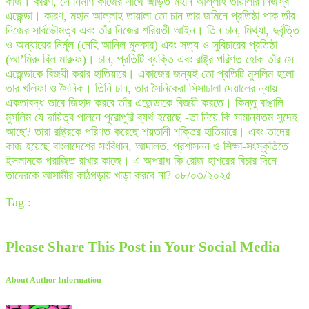
কাজ। কারণ, সে নির্মাণ কাজের সাথে জড়িত মহান আল্লাহ তায়ালার নিজস্ব
এজেন্ডা। কারণ, মহান আল্লাহ তায়ালা তো চান তার জমিনে প্রতিষ্ঠা পাক তাঁর
নিজের সার্বভৌমত্ব এবং তাঁর নিজের শরিয়তী আইন। তিন চান, মিথ্যা, দুর্বৃত্তি
ও অন্যায়ের নির্মূল (নেহি আনিল মুনকার) এবং সত্য ও সুবিচারের প্রতিষ্ঠা
(আ’মিরু বিল মারুফ)। চান, প্রতিটি ব্যক্তি এবং রাষ্ট্র পরিণত হোক তাঁর সে
এজেন্ডাকে বিজয়ী করার হাতিয়ারে। একাজের জন্যই তো প্রতিটি মুসলিম হলো
তার খলিফা ও সৈনিক। তিনি চান, তার সৈনিকেরা সিসাঢালা দেয়ালের ন্যায়
একতাবদ্ধ ভাবে জিহাদ করবে তাঁর এজেন্ডাকে বিজয়ী করতে। কিন্তু বাঙালি
মুসলিম যে দায়িত্ব পালনে পুরোপুরি ব্যর্থ হয়েছে -তা নিয়ে কি সামান্যতম সন্দেহ
আছে? তারা রাষ্ট্রকে পরিণত করেছে শয়তানী শক্তির হাতিয়ারে। এবং তাদের
কাজ হয়েছে বাংলাদেশের সংবিধান, আদালত, প্রশাসনন ও শিক্ষা-সংস্কৃতিতে
ইসলামকে পরাজিত রাখার কাজে। এ অপরাধ কি রোজ হাশরের বিচার দিনে
তাদেরকে আসামীর কাঠগড়ায় খাড়া করবে না? ০৮/০৩/২০২৫
Tag :
Please Share This Post in Your Social Media
About Author Information