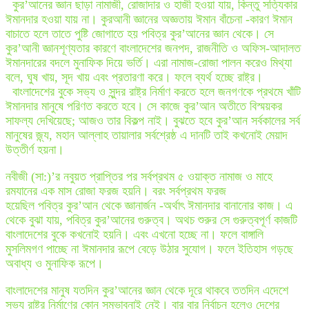
কুর’আনের জ্ঞান ছাড়া নামাজী, রোজাদার ও হাজী হওয়া যায়, কিন্তু সত্যিকার
ঈমানদার হওয়া যায় না। কুরআনী জ্ঞানের অজ্ঞতায় ঈমান বাঁচেনা -কারণ ঈমান
বাচাতে হলে তাতে পুষ্টি জোগাতে হয় পবিত্র কুর’আনের জ্ঞান থেকে। সে
কুর’আনী জ্ঞানশূণ্যতার কারণে বাংলাদেশের জনপদ, রাজনীতি ও অফিস-আদালত
ঈমানদারের বদলে মুনাফিক দিয়ে ভর্তি। এরা নামাজ-রোজা পালন করেও মিথ্যা
বলে, ঘুষ খায়, সূদ খায় এবং প্রতারণা করে। ফলে ব্যর্থ হচ্ছে রাষ্ট্র।
বাংলাদেশের বুকে সভ্য ও সুন্দর রাষ্ট্র নির্মাণ করতে হলে জনগণকে প্রথমে খাঁটি
ঈমানদার মানুষে পরিণত করতে হবে। সে কাজে কুর’আন অতীতে বিস্ময়কর
সাফল্য দেখিয়েছে; আজও তার বিকল্প নাই। বুঝতে হবে কুর’আন সর্বকালের সর্ব
মানুষের জ্ন্য, মহান আল্লাহ তায়ালার সর্বশ্রেষ্ঠ এ দানটি তাই কখনোই মেয়াদ
উত্তীর্ণ হয়না।
নবীজী (সা:)’র নবুয়ত প্রাপ্তির পর সর্বপ্রথম ৫ ওয়াক্ত নামাজ ও মাহে
রমযানের এক মাস রোজা ফরজ হয়নি। বরং সর্বপ্রথম ফরজ
হয়েছিল পবিত্র কুর’আন থেকে জ্ঞানার্জন -অর্থাৎ ঈমানদার বানানোর কাজ। এ
থেকে বুঝা যায়, পবিত্র কুর’আনের গুরুত্ব। অথচ শুরুর সে গুরুত্বপূর্ণ কাজটি
বাংলাদেশের বুকে কখনোই হয়নি। এবং এখনো হচ্ছে না। ফলে বাঙ্গালি
মুসলিমগণ পাচ্ছে না ঈমানদার রূপে বেড়ে উঠার সুযোগ। ফলে ইতিহাস গড়ছে
অবাধ্য ও মুনাফিক রূপে।
বাংলাদেশের মানুষ যতদিন কুর’আনের জ্ঞান থেকে দূরে থাকবে ততদিন এদেশে
সভ্য রাষ্ট্র নির্মাণের কোন সম্ভাবনাই নেই। বার বার নির্বাচন হলেও দেশের