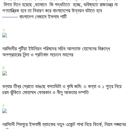
বিগত দিনে হয়েছে ,বতমানে কি পদ্ধতিতে হচ্ছে, ভবিষ্যতে রাজতন্ত্র না
গণতান্ত্রিক হবে তা নিধারণ করে বাংলাদেশের উন্নয়ন ঘটাতে হবে
——— বাংলাদেশ নেজামে ইসলাম পাটি
৩
নরসিংদীর পুটিয়া ইউনিয়ন পরিষদের সচিব আলতাফ হোসেনের বিরুদ্ধে
অপপ্রচারের নিন্দা ও প্রতিবাদ সচেতন মহলের
৪
বন্যার তীব্র স্রোতে ভাঙছে বসতভিটা ও কৃষি জমি: ৩ কন্যা ও ১ পুত্র নিয়ে
চরম ঝুঁকিতে মোহাম্মদ ফোরকান ও নীলু আকতার দম্পতি
৫
নরসিংদী শিবপুরে ইসলামী ব্যাংকের নতুন এজেন্ট শাখা নিয়ে বিতর্ক, নিয়ম লঙ্ঘনের