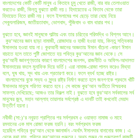
বাংলাদেশের কোটি কোটি মানুষ এ কিতাবে চুমু খেতে রাজী, বার বার তেলাওয়াত
করতেও রাজী, কিন্তু বুঝতে রাজী নয়। হিদায়েতের এ কিতাব থেকে তারা
হিদায়েত নিতে রাজী নয়। ফলে ইসলামের পথ ছেড়ে তারা বেছে নিয়ে
সেক্যুলারিজম, জাতীয়তাবাদ, ভোগবাদ, পুঁজিবাদ ও বাম ধারার পথ।
বুঝতে হবে, জ্ঞানই মানুষকে পাল্টায় এবং তার চরিত্রে পরিশুদ্ধি ও বিপ্লব আনে।
কুর’আনের জ্ঞান ছাড়া নামাজী, রোজাদার ও হাজী হওয়া যায়, কিন্তু সত্যিকার
ঈমানদার হওয়া যায় না। কুরআনী জ্ঞানের অজ্ঞতায় ঈমান বাঁচেনা -কারণ ঈমান
বাচাতে হলে তাতে পুষ্টি জোগাতে হয় পবিত্র কুর’আনের জ্ঞান থেকে। সে
কুর’আনী জ্ঞানশূণ্যতার কারণে বাংলাদেশের জনপদ, রাজনীতি ও অফিস-আদালত
ঈমানদারের বদলে মুনাফিক দিয়ে ভর্তি। এরা নামাজ-রোজা পালন করেও মিথ্যা
বলে, ঘুষ খায়, সূদ খায় এবং প্রতারণা করে। ফলে ব্যর্থ হচ্ছে রাষ্ট্র।
বাংলাদেশের বুকে সভ্য ও সুন্দর রাষ্ট্র নির্মাণ করতে হলে জনগণকে প্রথমে খাঁটি
ঈমানদার মানুষে পরিণত করতে হবে। সে কাজে কুর’আন অতীতে বিস্ময়কর
সাফল্য দেখিয়েছে; আজও তার বিকল্প নাই। বুঝতে হবে কুর’আন সর্বকালের সর্ব
মানুষের জ্ন্য, মহান আল্লাহ তায়ালার সর্বশ্রেষ্ঠ এ দানটি তাই কখনোই মেয়াদ
উত্তীর্ণ হয়না।
নবীজী (সা:)’র নবুয়ত প্রাপ্তির পর সর্বপ্রথম ৫ ওয়াক্ত নামাজ ও মাহে
রমযানের এক মাস রোজা ফরজ হয়নি। বরং সর্বপ্রথম ফরজ
হয়েছিল পবিত্র কুর’আন থেকে জ্ঞানার্জন -অর্থাৎ ঈমানদার বানানোর কাজ। এ
থেকে বুঝা যায়, পবিত্র কুর’আনের গুরুত্ব। অথচ শুরুর সে গুরুত্বপূর্ণ কাজটি