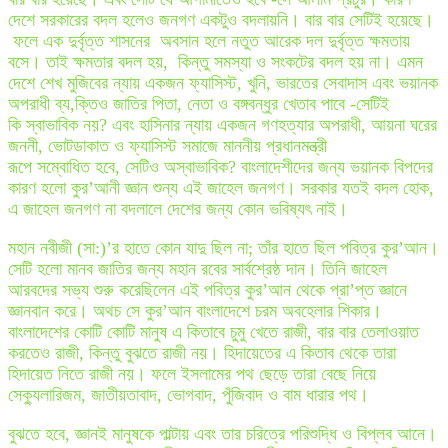
দেশে সরকারের বদল হলেও জনগণ একটুও বদলায়নি। বার বার সেটিই হয়েছে।
ফলে এক দুর্বৃত্ত শাসনের অবসান হলে নতুত আরেক দল দুর্বৃত্ত ক্ষমতায়
বসে। তাই ক্ষমতার বদল হয়, কিন্তু সমস্যা ও সংকটের বদল হয় না। এমন
দেশে শেখ মুজিবের ন্যায় একজন ফ্যাসিস্ট, খুনি, ভারতের সেবাদাস এবং ভয়ানক
অপরাধী ব্য,ক্তিও জাতির পিতা, নেতা ও বঙ্গবন্ধুর খেতাব পাবে -সেটিই
কি স্বাভাবিক নয়? এবং হাসিনার ন্যায় একজন গণহত্যার অপরাধী, আয়না ঘরের
জননী, ভোটডাকাত ও ফ্যাসিস্ট সমাজে মাননীয় প্রধানমন্ত্রী‌
রূপে সম্বোধিত হবে, সেটিও অস্বাভাবিক? বাংলাদেশীদের জন্য ভয়ানক বিপদের
কারণ হলো কুর’আনী জ্ঞান শুন্য এই জাহেল জনগণ। সরকার যতই বদল হোক,
এ জাহেল জনগণ না বদলালে দেশের জন্য কোন ভবিষ্যৎ নাই।
মহান নবীজী (সা:)’র হাতে কোন যাদু ছিল না; তাঁর হাতে ছিল পবিত্র কুর’আন।
সেটি হলো মানব জাতির জন্য মহান রবের সার্বশ্রেষ্ঠ দান। তিনি জাহেল
আরবদের সভ্য শুরু করেছিলেন এই পবিত্র কুর’আন থেকে প্রা’প্ত জ্ঞানে
জ্ঞানবান করে। অথচ সে কুর’আন বাংলাদেশে চরম অবহেলার শিকার।
বাংলাদেশের কোটি কোটি মানুষ এ কিতাবে চুমু খেতে রাজী, বার বার তেলাওয়াত
করতেও রাজী, কিন্তু বুঝতে রাজী নয়। হিদায়েতের এ কিতাব থেকে তারা
হিদায়েত নিতে রাজী নয়। ফলে ইসলামের পথ ছেড়ে তারা বেছে নিয়ে
সেক্যুলারিজম, জাতীয়তাবাদ, ভোগবাদ, পুঁজিবাদ ও বাম ধারার পথ।
বুঝতে হবে, জ্ঞানই মানুষকে পাল্টায় এবং তার চরিত্রে পরিশুদ্ধি ও বিপ্লব আনে।