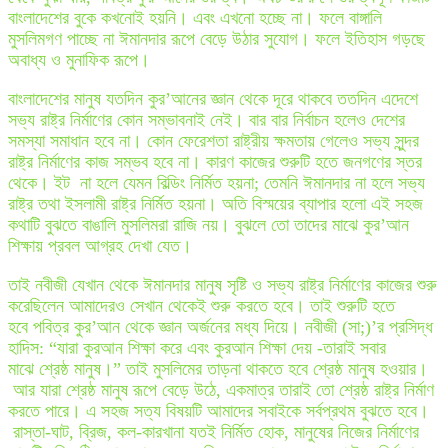
বাংলাদেশের বুকে কখনোই হয়নি। এবং এখনো হচ্ছে না। ফলে বাঙ্গালি
মুসলিমগণ পাচ্ছে না ঈমানদার রূপে বেড়ে উঠার সুযোগ। ফলে ইতিহাস গড়ছে
অবাধ্য ও মুনাফিক রূপে।
বাংলাদেশের মানুষ যতদিন কুর’আনের জ্ঞান থেকে দূরে থাকবে ততদিন এদেশে
সভ্য রাষ্ট্র নির্মাণের কোন সম্ভাবনাই নেই। বার বার নির্বাচন হলেও দেশের
সমস্যা সমাধান হবে না। কোন ফেরেশতা রাষ্ট্রীয় ক্ষমতায় গেলেও সভ্য সুন্দর
রাষ্ট্র নির্মাণের কাজ সম্ভব হবে না। কারণ কাজের শুরুটি হতে জনগণের স্তর
থেকে। ইট না হলে যেমন বিল্ডিং নির্মিত হয়না; তেমনি ঈমানদার না হলে সভ্য
রাষ্ট্র তথা ইসলামী রাষ্ট্র নির্মিত হয়না। অতি বিস্ময়ের ব্যাপার হলো এই সহজ
কথাটি বুঝতে বাঙালি মুসলিমরা রাজি নয়। বুঝলে তো তাদের মাঝে কুর’আন
শিক্ষায় প্রবল আগ্রহ দেখা যেত।
তাই নবীজী যেখান থেকে ঈমানদার মানুষ সৃষ্টি ও সভ্য রাষ্ট্র নির্মাণের কাজের শুরু
করেছিলেন আমাদেরও সেখান থেকেই শুরু করতে হবে। তাই শুরুটি হতে
হবে পবিত্র কুর’আন থেকে জ্ঞান অর্জনের মধ্য দিয়ে। নবীজী (সা;)’র প্রসিদ্ধ
হাদিস: “যারা কুরআন শিক্ষা করে এবং কুরআন শিক্ষা দেয় -তারাই সবার
মাঝে শ্রেষ্ঠ মানুষ‍।” তাই মুসলিমের তাড়না থাকতে হবে শ্রেষ্ঠ মানুষ হওয়ার।
আর যারা শ্রেষ্ঠ মানুষ রূপে বেড়ে উঠে, একমাত্র তারাই তো শ্রেষ্ঠ রাষ্ট্র নির্মাণ
করতে পারে। এ সহজ সত্য বিষয়টি আমাদের সবাইকে সর্বপ্রথম বুঝতে হবে।
রাস্তা-ঘাট, ব্রিজ, কল-কারখানা যতই নির্মিত হোক, মানুষের নিজের নির্মাণের