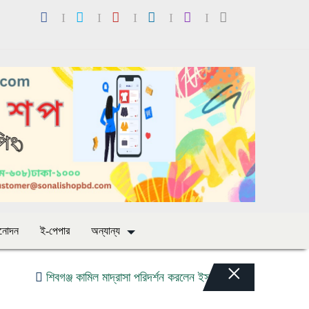
িনোদন
ই-পেপার
অন্যান্য
×
বগঞ্জ কামিল মাদ্রাসা পরিদর্শন করলেন ইসলামী আরবি বিশ্ববিদ্যালয়ের ভাইস চ্যা