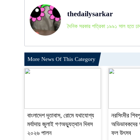
thedailysarkar
দৈনিক সরকার পত্রিকা ১৯৯১ সাল হতে ঢা
More News Of This Category
বাংলাদেশ দূতাবাস, রোমে যথাযোগ্য
নরসিংদীর শিবপুর
মর্যাদায় জুলাই গণঅভ্যুত্থান দিবস
অভিভাবকদের অং
২০২৬ পালন
ফল উৎসব