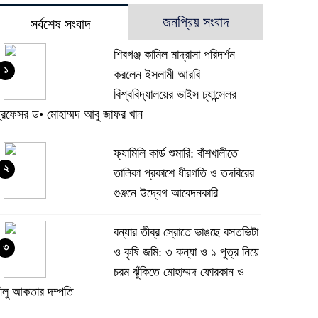
জনপ্রিয় সংবাদ
সর্বশেষ সংবাদ
শিবগঞ্জ কামিল মাদ্রাসা পরিদর্শন
১
করলেন ইসলামী আরবি
বিশ্ববিদ্যালয়ের ভাইস চ্যান্সেলর
্রফেসর ড• মোহাম্মদ আবু জাফর খান
ফ্যামিলি কার্ড শুমারি: বাঁশখালীতে
২
তালিকা প্রকাশে ধীরগতি ও তদবিরের
গুঞ্জনে উদ্বেগ আবেদনকারি
বন্যার তীব্র স্রোতে ভাঙছে বসতভিটা
৩
ও কৃষি জমি: ৩ কন্যা ও ১ পুত্র নিয়ে
চরম ঝুঁকিতে মোহাম্মদ ফোরকান ও
ীলু আকতার দম্পতি