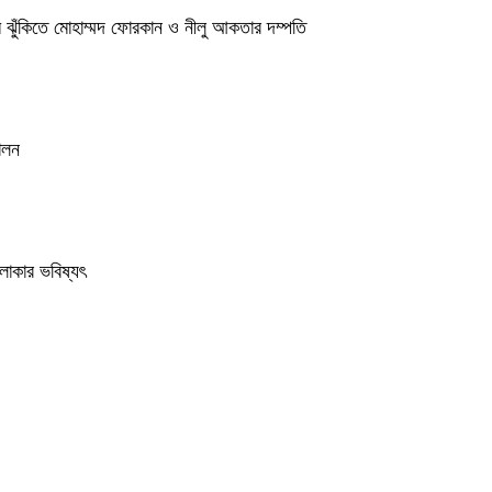
রম ঝুঁকিতে মোহাম্মদ ফোরকান ও নীলু আকতার দম্পতি
ালন
লাকার ভবিষ্যৎ