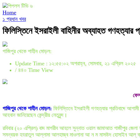
Home
১ প্রধান খবর
ফিলিস্তিনে ইসরাইলী বাহিনীর অব্যাহত গণহত্যার প
গাজিপুর থেকে শাহীন মোড়ল:
Update Time : ১২:৫৫:০২ অপরাহ্ন, সোমবার, ২১ এপ্রিল ২০২৫
/
৪৪০ Time View
ফেস
গাজিপুর থেকে শাহীন মোড়ল:
ফিলিস্তিনে ইসরাইলী গণহত্যার প্রতিবাদে আগামী ২
আহবান জানিয়েছেন কেন্দ্রীয় নেতৃবৃন্দ।
রবিবার (২০ এপ্রিল) বাদ মাগরীব আহলে সুন্নাত ওয়াল জামাআত গাজীপুর জেলা স
সমন্বয়ক হযরাতুল আল্লামা আলহাজ্ব মাওলানা আ ন ম মাসউদ হোসাইন আল্ ক্বাদ