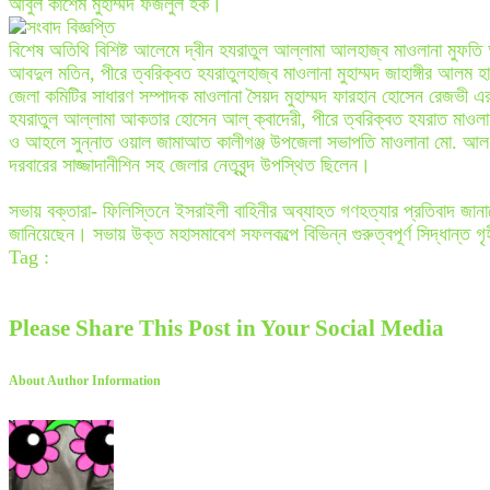
আবুল কাশেম মুহাম্মদ ফজলুল হক।
বিশেষ অতিথি বিশিষ্ট আলেমে দ্বীন হযরাতুল আল্লামা আলহাজ্ব মাওলানা মুফতি অধ
আবদুল মতিন, পীরে ত্বরিক্বত হযরাতুলহাজ্ব মাওলানা মুহাম্মদ জাহাঙ্গীর আলম 
জেলা কমিটির সাধারণ সম্পাদক মাওলানা সৈয়দ মুহাম্মদ ফারহান হোসেন রেজভী এর 
হযরাতুল আল্লামা আকতার হোসেন আল্ ক্বাদেরী, পীরে ত্বরিক্বত হযরাত মাওলান
ও আহলে সুন্নাত ওয়াল জামাআত কালীগঞ্জ উপজেলা সভাপতি মাওলানা মো. আল-আম
দরবারের সাজ্জাদানীশিন সহ জেলার নেতৃবৃন্দ উপস্থিত ছিলেন।
সভায় বক্তারা- ফিলিস্তিনে ইসরাইলী বাহিনীর অব্যাহত গণহত্যার প্রতিবাদ জান
জানিয়েছেন। সভায় উক্ত মহাসমাবেশ সফলকল্পে বিভিন্ন গুরুত্বপূর্ণ সিদ্ধান্ত 
Tag :
Please Share This Post in Your Social Media
About Author Information