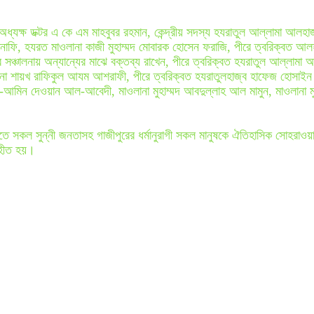
্যক্ষ ডক্টর এ কে এম মাহবুবর রহমান, কেন্দ্রীয় সদস্য হযরাতুল আল্লামা আলহাজ্
হানাফি, হযরত মাওলানা কাজী মুহাম্মদ মোবারক হোসেন ফরাজি, পীরে ত্বরিক্বত আলহ
সঞ্চালনায় অন্যান্যের মাঝে বক্তব্য রাখেন, পীরে ত্বরিক্বত হযরাতুল আল্লামা আ
া শায়খ রাফিকুল আযম আশরাফী, পীরে ত্বরিক্বত হযরাতুলহাজ্ব হাফেজ হোসাইন মো
িন দেওয়ান আল-আবেদী, মাওলানা মুহাম্মদ আবদুল্লাহ আল মামুন, মাওলানা মুফতি
াতে সকল সুন্নী জনতাসহ গাজীপুরের ধর্মানুরাগী সকল মানুষকে ঐতিহাসিক সোহরাওয়া
গৃহীত হয়।