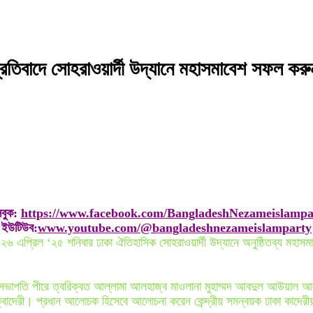
্রতিবাদে সোহরাওয়ার্দী উদ্যানে মহাসমাবেশ সফল করু
বুক:
https://www.facebook.com/BangladeshNezameislampa
ইউটিউব:
www.youtube.com/@bangladeshnezameislamparty
৬ এপ্রিল ‘২৫ শনিবার ঢাকা ঐতিহাসিক সোহরাওয়ার্দী উদ্যানে অনুষ্ঠিতব্য মহাসম
ভাপতি পীরে ত্বরিক্বত আল্লামা আলহাজ্ব মাওলানা মুহাম্মদ আবদুল আউয়াল আল্ 
েরী। প্রধান আলোচক হিসেবে আলোচনা করেন কেন্দ্রীয় সমন্বয়ক ঢাকা কাদেরীয়া ত