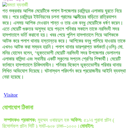
গত শুক্রবার আশিক মেয়েটিকে পলাশ উপজেলার চরসিন্দুর এলাকায় ঘুরতে নিয়ে
যায়। পরে চরসিন্দুর ইউনিয়নের চলনা গ্রামের আত্মীয়ের বাড়িতে রাত্রিযাপন
করে। এসময় আশিক দেওয়ান শান্ত ও তার এক বন্ধু মেয়েটিকে ধর্ষণ করেন।
এতে মেয়েটি গুরুতর অসুস্থ হয়ে পড়লে শনিবার সকালে তাকে নরসিংদী সদর
হাসপাতালে ভর্তি করানো হয়। খবর পেয়ে পুলিশ হাসপাতালে গিয়ে আশিককে
আটক করে পলাশ থানায় হস্তান্তর করে। আশিকের বন্ধু পালিয়ে যাওয়ায় তাকে
এখনও আটক করা সম্ভব হয়নি। পলাশ থানার ভারপ্রাপ্ত কর্মকর্তা (ওসি) মো.
মনির হোসেন বলেন, ‘ভুক্তভোগী মেয়েটি নরসিংদী সদর উপজেলার ভেলানগর
এলাকার বাসিন্দা এবং স্থানীয় একটি স্কুলের সপ্তম শ্রেণির শিক্ষার্থী। মেয়েটি
বর্তমানে হাসপাতালে চিকিৎসাধীন। শনিবার বিকেলে ভুক্তভোগীর পরিবার থানায়
লিখিত অভিযোগ দিয়েছে। ঘটনাস্থল পরিদর্শন করে প্রয়োজনীয় আইনি ব্যবস্থা
নেয়া হয়েছে।
Visitor
যোগাযোগ ঠিকানা
সম্পাদকও প্রকাশক:
মুহম্মদ ওবায়দুল হক
অফিস:
৫১/এ পুরানা পল্টন (
রিসোর্সফুল পল্টন সিটি ) স্যুট-৬০৮ ঢাকা--১০০০।
মোবাইল: