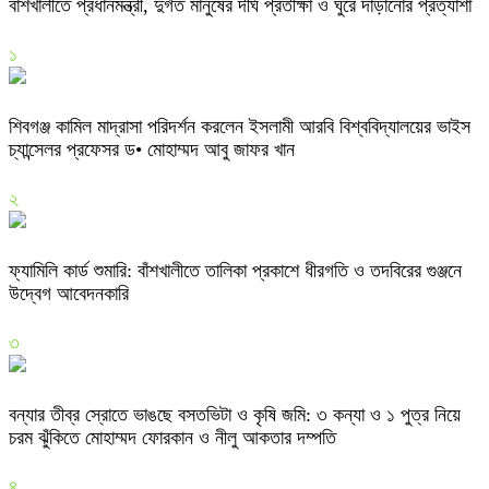
বাঁশখালীতে প্রধানমন্ত্রী, দুর্গত মানুষের দীর্ঘ প্রতীক্ষা ও ঘুরে দাঁড়ানোর প্রত্যাশা
১
শিবগঞ্জ কামিল মাদ্রাসা পরিদর্শন করলেন ইসলামী আরবি বিশ্ববিদ্যালয়ের ভাইস
চ্যান্সেলর প্রফেসর ড• মোহাম্মদ আবু জাফর খান
২
ফ্যামিলি কার্ড শুমারি: বাঁশখালীতে তালিকা প্রকাশে ধীরগতি ও তদবিরের গুঞ্জনে
উদ্বেগ আবেদনকারি
৩
বন্যার তীব্র স্রোতে ভাঙছে বসতভিটা ও কৃষি জমি: ৩ কন্যা ও ১ পুত্র নিয়ে
চরম ঝুঁকিতে মোহাম্মদ ফোরকান ও নীলু আকতার দম্পতি
৪