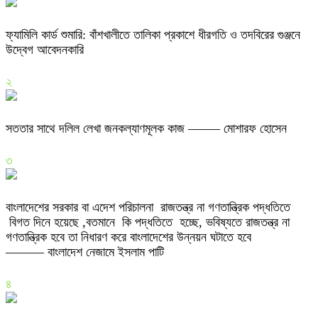
ফ্যামিলি কার্ড শুমারি: বাঁশখালীতে তালিকা প্রকাশে ধীরগতি ও তদবিরের গুঞ্জনে
উদ্বেগ আবেদনকারি
২
সততার সাথে দলিল লেখা জনকল্যাণমূলক কাজ ——– মোশারফ হোসেন
৩
বাংলাদেশের সরকার বা এদেশ পরিচালনা রাজতন্ত্র না গণতান্ত্রিক পদ্ধতিতে
বিগত দিনে হয়েছে ,বতমানে কি পদ্ধতিতে হচ্ছে, ভবিষ্যতে রাজতন্ত্র না
গণতান্ত্রিক হবে তা নিধারণ করে বাংলাদেশের উন্নয়ন ঘটাতে হবে
——— বাংলাদেশ নেজামে ইসলাম পাটি
৪