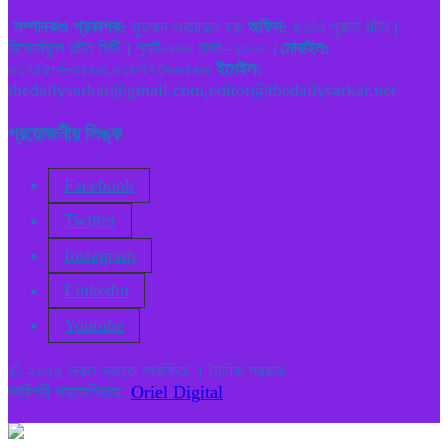
সম্পাদকও প্রকাশক:
মুহম্মদ ওবায়দুল হক
অফিস:
৫১/এ পুরানা পল্টন (
রিসোর্সফুল পল্টন সিটি ) স্যুট-৬০৮ ঢাকা--১০০০।
মোবাইল:
০১৭৫৫৮৮৩৫৯৬,০১৯৭৭৩৬৬৫৬৬
ইমেইল:
thedailysarkar@gmail.com,editor@thedailysarkar.net.
প্রয়োজনীয় লিঙ্ক
Facebook
Twitter
Instagram
Linkedin
Youtube
© ২০২৫ সকল স্বত্ত সংরক্ষিত । দৈনিক সরকার
কারিগরি সহযোগিতায়:
Oriel Digital