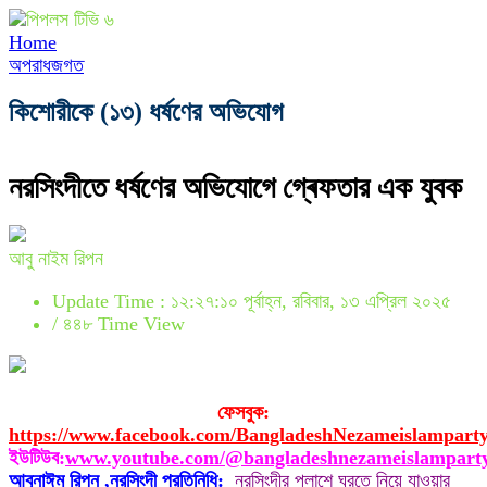
Home
অপরাধজগত
কিশোরীকে (১৩) ধর্ষণের অভিযোগ
নরসিংদীতে ধর্ষণের অভিযোগে গ্ৰেফতার এক যুবক
আবু নাইম রিপন
Update Time : ১২:২৭:১০ পূর্বাহ্ন, রবিবার, ১৩ এপ্রিল ২০২৫
/
৪৪৮ Time View
ফেসবুক:
https://www.facebook.com/BangladeshNezameislampart
ইউটিউব:
www.youtube.com/@bangladeshnezameislampart
আবুনাঈম রিপন ,নরসিংদী প্রতিনিধি:
নরসিংদীর পলাশে ঘুরতে নিয়ে যাওয়ার