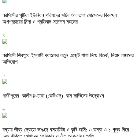
নরসিংদীর পুটিয়া ইউনিয়ন পরিষদের সচিব আলতাফ হোসেনের বিরুদ্ধে
অপপ্রচারের নিন্দা ও প্রতিবাদ সচেতন মহলের
৪
নরসিংদী শিবপুরে ইসলামী ব্যাংকের নতুন এজেন্ট শাখা নিয়ে বিতর্ক, নিয়ম লঙ্ঘনের
অভিযোগ
৫
গাজীপুরের কালীগঞ্জ-ঢাকা (কেটিএল) বাস সার্ভিসের উদ্বোধন
৬
বন্যার তীব্র স্রোতে ভাঙছে বসতভিটা ও কৃষি জমি: ৩ কন্যা ও ১ পুত্র নিয়ে
চরম ঝুঁকিতে মোহাম্মদ ফোরকান ও নীলু আকতার দম্পতি