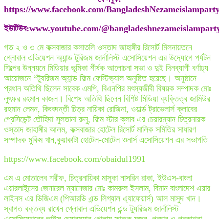
https://www.facebook.com/BangladeshNezameislampart
ইউটিউব
:
www.youtube.com/@bangladeshnezameislampart
গত ২ ও ৩ মে কক্সবাজার কলাতলি ওস্তাদ জাহাঙ্গীর রিসোর্ট মিলনায়তনে
গ্লোবাল এভিয়েশন অ্যান্ড টুরিজম জার্নালিস্ট এসোসিয়েশন এর উদ্যোগে পর্যটন
শিল্পের উন্নয়নে মিডিয়ার ভূমিকা শীর্ষক আলোচনা সভা ও দুই দিনব্যাপী বর্ণাঢ্য
আয়োজনে “ট্যুরিজম অ্যান্ড ফিল্ম ফেস্টিভ্যাল অনুষ্ঠিত হয়েছে। অনুষ্ঠানে
প্রধান অতিথি ছিলেন সাবেক এমপি, বিএনপির মৎস্যজীবী বিষয়ক সম্পাদক মোঃ
লুৎফর রহমান কাজল। বিশেষ অতিথি ছিলেন বিশিষ্ট মিডিয়া ব্যক্তিত্ব জামিউর
রহমান লেমন, কিংবদন্তী চিত্র নায়িকা রোজিনা, ওয়ার্ল্ড ট্রাভেলার্স ক্লাবের
প্রেসিডেন্ট তৌহিদা সুলতানা রুনু, ফিল্ম স্টার ক্লাব এর চেয়ারম্যান চিত্রনায়ক
ওস্তাদ জাহাঙ্গীর আলম, কক্সবাজার হোটেল রিসোর্ট মালিক সমিতির সাধারণ
সম্পাদক মুকিম খান,কুয়াকাটা হোটেল-মোটেল ওনার্স এসোসিয়েশন এর সভাপতি
https://www.facebook.com/obaidul1991
এম এ মোতালেব শরীফ, চিত্রনায়িকা মাসুকা নাসরিন রাকা, ইউএস-বাংলা
এয়ারলাইন্সের জেনারেল ম্যানেজার মোঃ কামরুল ইসলাম, বিমান বাংলাদেশ এয়ার
লাইনস এর ডিজিএম (পিআরডি এন্ড লিগ্যাল এ্যাফেয়ার্স) আল মাসুদ খান।
স্বাগত বক্তব্য রাখেন গ্লোবাল এভিয়েশন এন্ড ট্যুরিজম জার্নালিস্ট