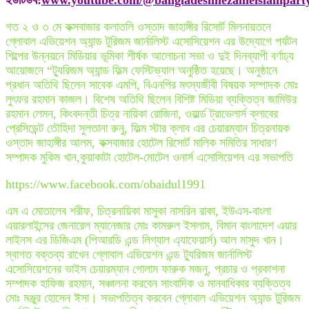
ইউটিউব
:
www.youtube.com/@bangladeshnezameislampart
গত ২ ও ৩ মে কক্সবাজার কলাতলি ওস্তাদ জাহাঙ্গীর রিসোর্ট মিলনায়তনে
গ্লোবাল এভিয়েশন অ্যান্ড টুরিজম জার্নালিস্ট এসোসিয়েশন এর উদ্যোগে পর্যটন
শিল্পের উন্নয়নে মিডিয়ার ভূমিকা শীর্ষক আলোচনা সভা ও দুই দিনব্যাপী বর্ণাঢ্য
আয়োজনে “ট্যুরিজম অ্যান্ড ফিল্ম ফেস্টিভ্যাল অনুষ্ঠিত হয়েছে। অনুষ্ঠানে
প্রধান অতিথি ছিলেন সাবেক এমপি, বিএনপির মৎস্যজীবী বিষয়ক সম্পাদক মোঃ
লুৎফর রহমান কাজল। বিশেষ অতিথি ছিলেন বিশিষ্ট মিডিয়া ব্যক্তিত্ব জামিউর
রহমান লেমন, কিংবদন্তী চিত্র নায়িকা রোজিনা, ওয়ার্ল্ড ট্রাভেলার্স ক্লাবের
প্রেসিডেন্ট তৌহিদা সুলতানা রুনু, ফিল্ম স্টার ক্লাব এর চেয়ারম্যান চিত্রনায়ক
ওস্তাদ জাহাঙ্গীর আলম, কক্সবাজার হোটেল রিসোর্ট মালিক সমিতির সাধারণ
সম্পাদক মুকিম খান,কুয়াকাটা হোটেল-মোটেল ওনার্স এসোসিয়েশন এর সভাপতি
https://www.facebook.com/obaidul1991
এম এ মোতালেব শরীফ, চিত্রনায়িকা মাসুকা নাসরিন রাকা, ইউএস-বাংলা
এয়ারলাইন্সের জেনারেল ম্যানেজার মোঃ কামরুল ইসলাম, বিমান বাংলাদেশ এয়ার
লাইনস এর ডিজিএম (পিআরডি এন্ড লিগ্যাল এ্যাফেয়ার্স) আল মাসুদ খান।
স্বাগত বক্তব্য রাখেন গ্লোবাল এভিয়েশন এন্ড ট্যুরিজম জার্নালিস্ট
এসোসিয়েশনের ভাইস চেয়ারম্যান গোলাম ফারুক মজনু, প্রচার ও প্রকাশনা
সম্পাদক হাফিজ রহমান, সঞ্চালনা করবেন সাংবাদিক ও মানবাধিকার ব্যক্তিত্ব
মোঃ মঞ্জুর হোসেন ঈসা। সভাপতিত্ব করবেন গ্লোবাল এভিয়েশন অ্যান্ড টুরিজম