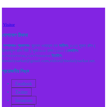
Visitor
যোগাযোগ ঠিকানা
সম্পাদকও প্রকাশক:
মুহম্মদ ওবায়দুল হক
অফিস:
৫১/এ পুরানা পল্টন (
রিসোর্সফুল পল্টন সিটি ) স্যুট-৬০৮ ঢাকা--১০০০।
মোবাইল:
০১৭৫৫৮৮৩৫৯৬,০১৯৭৭৩৬৬৫৬৬
ইমেইল:
thedailysarkar@gmail.com,editor@thedailysarkar.net.
প্রয়োজনীয় লিঙ্ক
Facebook
Twitter
Instagram