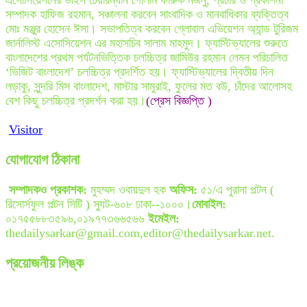
এসোসিয়েশনের ভাইস চেয়ারম্যান গোলাম ফারুক মজনু, প্রচার ও প্রকাশনা
সম্পাদক হাফিজ রহমান, সঞ্চালনা করবেন সাংবাদিক ও মানবাধিকার ব্যক্তিত্ব
মোঃ মঞ্জুর হোসেন ঈসা। সভাপতিত্ব করবেন গ্লোবাল এভিয়েশন অ্যান্ড টুরিজম
জার্নালিস্ট এসোসিয়েশন এর মহাসচিব সালাম মাহমুদ। ফ্যাস্টিভ্যালের শুরুতে
বাংলাদেশের প্রথম পর্যটনভিত্তিক চলচ্চিত্র জামিউর রহমান লেমন পরিচালিত
‘ভিজিট বাংলাদেশ’ চলচ্চিত্র প্রদর্শিত হয়। ফ্যাস্টিভ্যালের দ্বিতীয় দিন
লড়াকু, সুন্দরি মিস বাংলাদেশ, মাস্টার সামুরাই, ফুলের মত বউ, চাঁদের আলোসহ
বেশ কিছু চলচ্চিত্র প্রদর্শন করা হয়।
(প্রেস বিজ্ঞপ্তি )
Visitor
যোগাযোগ ঠিকানা
সম্পাদকও প্রকাশক:
মুহম্মদ ওবায়দুল হক
অফিস:
৫১/এ পুরানা পল্টন (
রিসোর্সফুল পল্টন সিটি ) স্যুট-৬০৮ ঢাকা--১০০০।
মোবাইল:
০১৭৫৫৮৮৩৫৯৬,০১৯৭৭৩৬৬৫৬৬
ইমেইল:
thedailysarkar@gmail.com,editor@thedailysarkar.net.
প্রয়োজনীয় লিঙ্ক