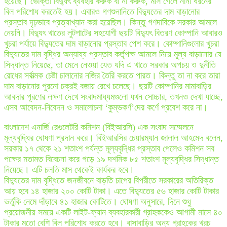
হয়েছে। ভোক্তা বিদ্যুৎ ব্যবহার করুক বা না করুক, মাস গেলে নানা ধরনের
বিল পরিশোধ করতেই হয়। এবারও গণশুনানিতে বিদ্যুতের দাম বাড়ানোর
প্রস্তাব দৃঢ়ভাবে প্রত্যাখ্যান করা হয়েছিল। কিন্তু গণদাবিকে সরকার আমলে
নেয়নি। বিদ্যুৎ খাতের লুটপাটের সহযোগী ছয়টি বিদ্যুৎ বিতরণ কোম্পানি আবারও
খুচরা পর্যায়ে বিদ্যুতের দাম বাড়ানোর প্রস্তাব পেশ করে। কোম্পানিগুলোর খুচরা
বিদ্যুতের দাম বৃদ্ধির অন্যায্য প্রস্তাব কর্তৃপক্ষ আমলে নিয়ে মূল্য বাড়ানোর যে
সিদ্ধান্ত নিয়েছে, তা মেনে নেওয়া যেত যদি এ খাতে সরকার অপচয় ও দুর্নীতি
রোধের সর্বাত্মক চেষ্টা চালানোর নজির তৈরি করতে পারত। কিন্তু তা না করে তারা
দাম বাড়ানোর পুরনো চক্রই বজায় রেখে চলেছে। ছয়টি কোম্পানির মামাবাড়ির
আবদার পূরণের লক্ষণ দেখে সংবাদমাধ্যমগুলো যখন সোচ্চার, তখনও দেখা যাচ্ছে,
এসব আবেদন-নিবেদন ও সমালোচনা ‘কুম্ভকর্ণ’দের কর্ণে প্রবেশ করে না।
বাংলাদেশ এনার্জি রেগুলেটরি কমিশন (বিইআরসি) এক সংবাদ সম্মেলনে
মূল্যবৃদ্ধির ঘোষণা প্রদান করে। বিইআরসির চেয়ারম্যান জালাল আহমেদ বলেন,
সরকার ১৭ থেকে ২১ শতাংশ পর্যন্ত মূল্যবৃদ্ধির প্রস্তাব পেলেও কমিশন সব
পক্ষের মতামত বিবেচনা করে গড়ে ১৯ দশমিক ৮৫ শতাংশ মূল্যবৃদ্ধির সিদ্ধান্ত
নিয়েছে। এটি চলতি মাস থেকেই কার্যকর হবে।
বিদ্যুতের দাম বৃদ্ধিতে জনজীবনে বাড়তি চাপের বিপরীতে সরকারের অতিরিক্ত
আয় হবে ১৪ হাজার ২০০ কোটি টাকা। এতে বিদ্যুতের ৫৬ হাজার কোটি টাকার
ভর্তুকি নেমে দাঁড়াবে ৪১ হাজার কোটিতে। ঘোষণা অনুসারে, দিনে শুধু
প্রয়োজনীয় সময়ে একটি লাইট-ফ্যান ব্যবহারকারী গ্রাহককেও আগামী মাসে ৪০
টাকার মতো বেশি বিল পরিশোধ করতে হবে। বাসাবাড়ির অন্য গ্রাহকের খরচ