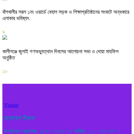
বাঁশখালীর সরল ১নং ওয়ার্ডে বেহাল সড়ক ও শিক্ষাপ্রতিষ্ঠানের সংকটে অন্ধকারে
এলাকার ভবিষ্যৎ
৯
কালীগঞ্জে জুলাই গণঅভ্যুত্থান দিবসের আলোচনা সভা ও দোয়া মাহফিল
অনুষ্ঠিত
১০
Visitor
যোগাযোগ ঠিকানা
সম্পাদকও প্রকাশক:
মুহম্মদ ওবায়দুল হক
অফিস:
৫১/এ পুরানা পল্টন (