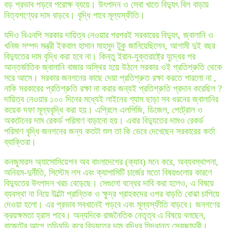
বড় প্রভাব পড়বে পরোক্ষ ব্যয়ে। উৎপাদন ও সেবা খাতে বিদ্যুৎ বিল বাড়ায়
নিত্যপণ্যের দাম বাড়বে। বৃদ্ধি পাবে মূল্যস্ফীতি।
যদিও বিএনপি সরকার দায়িত্ব নেওয়ার পরপরই সরকারের বিদ্যুৎ, জ্বালানি ও
খনিজ সম্পদ মন্ত্রী ইকবাল হাসান মাহমুদ টুকু জানিয়েছিলেন, আগামী দুই বছর
বিদ্যুতের দাম বৃদ্ধি করা হবে না। কিন্তু ইরান-যুক্তরাষ্ট্রে যুদ্ধের পর
আন্তর্জাতিক জ্বালানি বাজার অস্থির হয়ে উঠলে সরকার ওই প্রতিশ্রুতি থেকে
সরে আসে। সরকার জনগনের কাছে দেয়া প্রতিশ্রুত রক্ষা করতে পারলো না ,
নাকি সরকারের প্রতিশ্রুতি রক্ষা না করার জন্যই প্রতিশ্রুতি প্রদান করেছিল ?
দায়িত্ব নেওয়ার ১০০ দিনের মধ্যেই লাইনের গ্যাস ছাড়া সব ধরনের জ্বালানির
কয়েক দফা মূল্যবৃদ্ধি করা হয়। এপ্রিলে এলপিজি, ডিজেল, পেট্রোল ও
অকটেনের দাম রেকর্ড পরিমাণ বাড়ানো হয়। এবার বিদ্যুতের দামও রেকর্ড
পরিমাণ বৃদ্ধি জনগনের জন্য কতটা শুল তা কি ভেবে দেখেছেন সরকারের কর্তা
ব্যাক্তিরা।
কনজুমারস অ্যাসোসিয়েশন অব বাংলাদেশের (ক্যাব) মনে করে, অব্যবস্থাপনা,
অনিয়ম-দুর্নীতি, সিস্টেম লস এবং ক্যাপাসিটি চার্জের মতো বিষয়গুলোর কারণে
বিদ্যুতের উৎপাদন খরচ বেড়েছে। সেগুলো বন্ধের দাবি করা হলেও, এ বিষয়ে
ব্যবস্থা না নিয়ে উল্টো প্রান্তিক ও ক্ষুদ্র গ্রাহকদের ওপর বাড়তি বোঝা চাপিয়ে
দেওয়া হলো। এর প্রভাব সবখানেই পড়বে এবং মূল্যস্ফীতি বাড়বে। জনগণের
ক্রয়ক্ষমতা হ্রাস পাবে। অন্যদিকে রাজনৈতিক নেতৃত্ব এ বিষয়ে বলছেন,
বাজেটের আগে তড়িঘড়ি করে বিদ্যুতের দাম বৃদ্ধির সিদ্ধান্ত স্বেচ্ছাচারী।