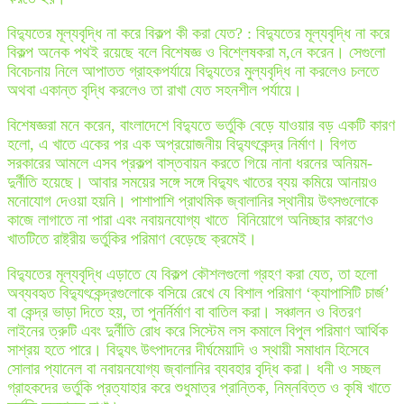
বিদ্যুতের মূল্যবৃদ্ধি না করে বিকল্প কী করা যেত? : বিদ্যুতের মূল্যবৃদ্ধি না করে
বিকল্প অনেক পথই রয়েছে বলে বিশেষজ্ঞ ও বিশ্লেষকরা ম,নে করেন। সেগুলো
বিবেচনায় নিলে আপাতত গ্রাহকপর্যায়ে বিদ্যুতের মুল্যবৃদ্ধি না করলেও চলতে
অথবা একান্ত বৃদ্ধি করলেও তা রাখা যেত সহনশীল পর্যায়ে।
বিশেষজ্ঞরা মনে করেন, বাংলাদেশে বিদ্যুতে ভর্তুকি বেড়ে যাওয়ার বড় একটি কারণ
হলো, এ খাতে একের পর এক অপ্রয়োজনীয় বিদ্যুৎকেন্দ্র নির্মাণ। বিগত
সরকারের আমলে এসব প্রকল্প বাস্তবায়ন করতে গিয়ে নানা ধরনের অনিয়ম-
দুর্নীতি হয়েছে। আবার সময়ের সঙ্গে সঙ্গে বিদ্যুৎ খাতের ব্যয় কমিয়ে আনায়ও
মনোযোগ দেওয়া হয়নি। পাশাপাশি প্রাথমিক জ্বালানির স্থানীয় উৎসগুলোকে
কাজে লাগাতে না পারা এবং নবায়নযোগ্য খাতে বিনিয়োগে অনিচ্ছার কারণেও
খাতটিতে রাষ্ট্রীয় ভর্তুকির পরিমাণ বেড়েছে ক্রমেই।
বিদ্যুতের মূল্যবৃদ্ধি এড়াতে যে বিকল্প কৌশলগুলো গ্রহণ করা যেত, তা হলো
অব্যবহৃত বিদ্যুৎকেন্দ্রগুলোকে বসিয়ে রেখে যে বিশাল পরিমাণ ‘ক্যাপাসিটি চার্জ’
বা কেন্দ্র ভাড়া দিতে হয়, তা পুনর্নির্মাণ বা বাতিল করা। সঞ্চালন ও বিতরণ
লাইনের ত্রুটি এবং দুর্নীতি রোধ করে সিস্টেম লস কমালে বিপুল পরিমাণ আর্থিক
সাশ্রয় হতে পারে। বিদ্যুৎ উৎপাদনের দীর্ঘমেয়াদি ও স্থায়ী সমাধান হিসেবে
সোলার প্যানেল বা নবায়নযোগ্য জ্বালানির ব্যবহার বৃদ্ধি করা। ধনী ও সচ্ছল
গ্রাহকদের ভর্তুকি প্রত্যাহার করে শুধুমাত্র প্রান্তিক, নিম্নবিত্ত ও কৃষি খাতে