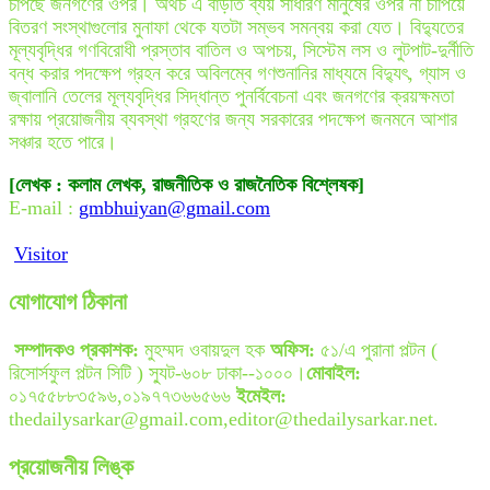
চাপছে জনগণের ওপর। অথচ এ বাড়তি ব্যয় সাধারণ মানুষের ওপর না চাপিয়ে
বিতরণ সংস্থাগুলোর মুনাফা থেকে যতটা সম্ভব সমন্বয় করা যেত। বিদ্যুতের
মূল্যবৃদ্ধির গণবিরোধী প্রস্তাব বাতিল ও অপচয়, সিস্টেম লস ও লুটপাট-দুর্নীতি
বন্ধ করার পদক্ষেপ গ্রহন করে অবিলম্বে গণশুনানির মাধ্যমে বিদ্যুৎ, গ্যাস ও
জ্বালানি তেলের মূল্যবৃদ্ধির সিদ্ধান্ত পুনর্বিবেচনা এবং জনগণের ক্রয়ক্ষমতা
রক্ষায় প্রয়োজনীয় ব্যবস্থা গ্রহণের জন্য সরকারের পদক্ষেপ জনমনে আশার
সঞ্চার হতে পারে।
[লেখক : কলাম লেখক, রাজনীতিক ও রাজনৈতিক বিশ্লেষক]
E-mail :
gmbhuiyan@gmail.com
Visitor
যোগাযোগ ঠিকানা
সম্পাদকও প্রকাশক:
মুহম্মদ ওবায়দুল হক
অফিস:
৫১/এ পুরানা পল্টন (
রিসোর্সফুল পল্টন সিটি ) স্যুট-৬০৮ ঢাকা--১০০০।
মোবাইল:
০১৭৫৫৮৮৩৫৯৬,০১৯৭৭৩৬৬৫৬৬
ইমেইল:
thedailysarkar@gmail.com,editor@thedailysarkar.net.
প্রয়োজনীয় লিঙ্ক