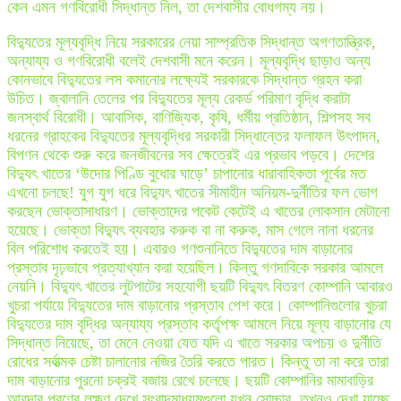
কেন এমন গণবিরোধী সিদ্ধান্ত নিল, তা দেশবাসীর বোধগম্য নয়।
বিদ্যুতের মূল্যবৃদ্ধি নিয়ে সরকারের নেয়া সাম্প্রতিক সিদ্ধান্ত অগণতান্ত্রিক,
অন্যায্য ও গণবিরোধী বলেই দেশবাসী মনে করেন। মূল্যবৃদ্ধি ছাড়াও অন্য
কোনভাবে বিদ্যুতের লস কমানোর লক্ষ্যেই সরকারকে সিদ্ধান্ত গ্রহন করা
উচিত। জ্বালানি তেলের পর বিদ্যুতের মূল্য রেকর্ড পরিমাণ বৃদ্ধি করাটা
জনস্বার্থ বিরোধী। আবাসিক, বাণিজ্যিক, কৃষি, ধর্মীয় প্রতিষ্ঠান, শিল্পসহ সব
ধরনের গ্রাহকের বিদ্যুতের মূল্যবৃদ্ধির সরকারী সিদ্ধান্তের ফলাফল উৎপাদন,
বিপণন থেকে শুরু করে জনজীবনের সব ক্ষেত্রেই এর প্রভাব পড়বে। দেশের
বিদ্যুৎ খাতের ‘উদোর পিণ্ডি বুধোর ঘাড়ে’ চাপানোর ধারাবাহিকতা পূর্বের মত
এখনো চলছে! যুগ যুগ ধরে বিদ্যুৎ খাতের সীমাহীন অনিয়ম-দুর্নীতির ফল ভোগ
করছেন ভোক্তাসাধারণ। ভোক্তাদের পকেট কেটেই এ খাতের লোকসান মেটানো
হয়েছে। ভোক্তা বিদ্যুৎ ব্যবহার করুক বা না করুক, মাস গেলে নানা ধরনের
বিল পরিশোধ করতেই হয়। এবারও গণশুনানিতে বিদ্যুতের দাম বাড়ানোর
প্রস্তাব দৃঢ়ভাবে প্রত্যাখ্যান করা হয়েছিল। কিন্তু গণদাবিকে সরকার আমলে
নেয়নি। বিদ্যুৎ খাতের লুটপাটের সহযোগী ছয়টি বিদ্যুৎ বিতরণ কোম্পানি আবারও
খুচরা পর্যায়ে বিদ্যুতের দাম বাড়ানোর প্রস্তাব পেশ করে। কোম্পানিগুলোর খুচরা
বিদ্যুতের দাম বৃদ্ধির অন্যায্য প্রস্তাব কর্তৃপক্ষ আমলে নিয়ে মূল্য বাড়ানোর যে
সিদ্ধান্ত নিয়েছে, তা মেনে নেওয়া যেত যদি এ খাতে সরকার অপচয় ও দুর্নীতি
রোধের সর্বাত্মক চেষ্টা চালানোর নজির তৈরি করতে পারত। কিন্তু তা না করে তারা
দাম বাড়ানোর পুরনো চক্রই বজায় রেখে চলেছে। ছয়টি কোম্পানির মামাবাড়ির
আবদার পূরণের লক্ষণ দেখে সংবাদমাধ্যমগুলো যখন সোচ্চার, তখনও দেখা যাচ্ছে,