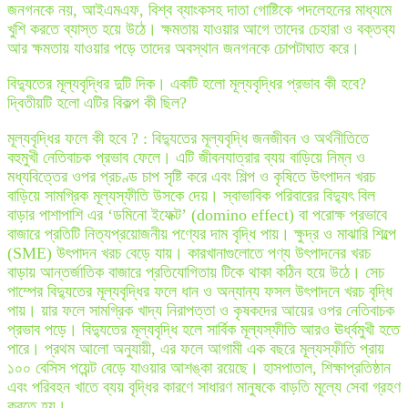
জনগনকে নয়, আইএমএফ, বিশ্ব ব্যাংকসহ দাতা গোষ্টিকে পদলেহনের মাধ্যমে
খুশি করতে ব্যাস্ত হয়ে উঠে। ক্ষমতায় যাওয়ার আগে তাদের চেহারা ও বক্তব্য
আর ক্ষমতায় যাওয়ার পড়ে তাদের অবস্থান জনগনকে চোপটাঘাত করে।
বিদ্যুতের মূল্যবৃদ্ধির দুটি দিক। একটি হলো মূল্যবৃদ্ধির প্রভাব কী হবে?
দ্বিতীয়টি হলো এটির বিকল্প কী ছিল?
মূল্যবৃদ্ধির ফলে কী হবে ? : বিদ্যুতের মূল্যবৃদ্ধি জনজীবন ও অর্থনীতিতে
বহুমুখী নেতিবাচক প্রভাব ফেলে। এটি জীবনযাত্রার ব্যয় বাড়িয়ে নিম্ন ও
মধ্যবিত্তের ওপর প্রচণ্ড চাপ সৃষ্টি করে এবং শিল্প ও কৃষিতে উৎপাদন খরচ
বাড়িয়ে সামগ্রিক মূল্যস্ফীতি উসকে দেয়। স্বাভাবিক পরিবারের বিদ্যুৎ বিল
বাড়ার পাশাপাশি এর ‘ডমিনো ইফেক্ট’ (domino effect) বা পরোক্ষ প্রভাবে
বাজারে প্রতিটি নিত্যপ্রয়োজনীয় পণ্যের দাম বৃদ্ধি পায়। ক্ষুদ্র ও মাঝারি শিল্পে
(SME) উৎপাদন খরচ বেড়ে যায়। কারখানাগুলোতে পণ্য উৎপাদনের খরচ
বাড়ায় আন্তর্জাতিক বাজারে প্রতিযোগিতায় টিকে থাকা কঠিন হয়ে উঠে। সেচ
পাম্পের বিদ্যুতের মূল্যবৃদ্ধির ফলে ধান ও অন্যান্য ফসল উৎপাদনে খরচ বৃদ্ধি
পায়। য়ার ফলে সামগ্রিক খাদ্য নিরাপত্তা ও কৃষকদের আয়ের ওপর নেতিবাচক
প্রভাব পড়ে। বিদ্যুতের মূল্যবৃদ্ধি হলে সার্বিক মূল্যস্ফীতি আরও ঊর্ধ্বমুখী হতে
পারে। প্রথম আলো অনুযায়ী, এর ফলে আগামী এক বছরে মূল্যস্ফীতি প্রায়
১০০ বেসিস পয়েন্ট বেড়ে যাওয়ার আশঙ্কা রয়েছে। হাসপাতাল, শিক্ষাপ্রতিষ্ঠান
এবং পরিবহন খাতে ব্যয় বৃদ্ধির কারণে সাধারণ মানুষকে বাড়তি মূল্যে সেবা গ্রহণ
করতে হয়।