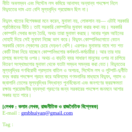
নীতি অবলম্বন এবং সিস্টেম লস কমিয়ে আনাসহ অন্যান্য পদক্ষেপ নিলে
বিদ্যুতের দাম এত বেশি মূল্যবৃদ্ধি প্রয়োজন ছিল না।
বিদ্যুৎ খাতের বিশেষজ্ঞরা মনে করেন, মুনাফা নয়, লোকসান নয়— এটাই সরকারি
প্রতিষ্ঠানের নীতি। তাই সরকারি কোম্পানির মুনাফা করার কথা নয়। সরকারি
কোম্পানি সেবার জন্য তৈরি, অথচ তারা মুনাফা করছে। আবার শ্রম আইনের
দোহাই দিয়ে সেই মুনাফা নিচ্ছে ভাগ করে। বিদ্যুৎ কোম্পানিগুলোতে বেতন
সরকারি বেতন স্কেলের চেয়ে দেড়গুণ বেশি। এরপরও মুনাফার নামে শত শত
কোটি টাকা নিয়ে যাচ্ছেন কোম্পানিগুলোর কর্মকর্তা-কর্মচারীরা। আর তার দায়
চাপছে জনগণের ওপর। অথচ এ বাড়তি ব্যয় সাধারণ মানুষের ওপর না চাপিয়ে
বিতরণ সংস্থাগুলোর মুনাফা থেকে যতটা সম্ভব সমন্বয় করা যেত। বিদ্যুতের
মূল্যবৃদ্ধির গণবিরোধী প্রস্তাব বাতিল ও অপচয়, সিস্টেম লস ও লুটপাট-দুর্নীতি
বন্ধ করার পদক্ষেপ গ্রহন করে অবিলম্বে গণশুনানির মাধ্যমে বিদ্যুৎ, গ্যাস ও
জ্বালানি তেলের মূল্যবৃদ্ধির সিদ্ধান্ত পুনর্বিবেচনা এবং জনগণের ক্রয়ক্ষমতা
রক্ষায় প্রয়োজনীয় ব্যবস্থা গ্রহণের জন্য সরকারের পদক্ষেপ জনমনে আশার
সঞ্চার হতে পারে।
[লেখক : কলাম লেখক, রাজনীতিক ও রাজনৈতিক বিশ্লেষক]
E-mail :
gmbhuiyan@gmail.com
Tag :