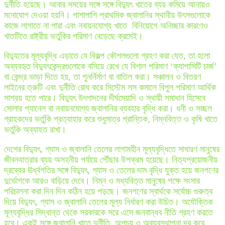
দুর্নীতি হয়েছে। আবার সময়ের সঙ্গে সঙ্গে বিদ্যুৎ খাতের ব্যয় কমিয়ে আনায়ও
মনোযোগ দেওয়া হয়নি। পাশাপাশি প্রাথমিক জ্বালানির স্থানীয় উৎসগুলোকে
কাজে লাগাতে না পারা এবং নবায়নযোগ্য খাতে বিনিয়োগে অনিচ্ছার কারণেও
খাতটিতে রাষ্ট্রীয় ভর্তুকির পরিমাণ বেড়েছে ক্রমেই।
বিদ্যুতের মূল্যবৃদ্ধি এড়াতে যে বিকল্প কৌশলগুলো গ্রহণ করা যেত, তা হলো
অব্যবহৃত বিদ্যুৎকেন্দ্রগুলোকে বসিয়ে রেখে যে বিশাল পরিমাণ ‘ক্যাপাসিটি চার্জ’
বা কেন্দ্র ভাড়া দিতে হয়, তা পুনর্নির্মাণ বা বাতিল করা। সঞ্চালন ও বিতরণ
লাইনের ত্রুটি এবং দুর্নীতি রোধ করে সিস্টেম লস কমালে বিপুল পরিমাণ আর্থিক
সাশ্রয় হতে পারে। বিদ্যুৎ উৎপাদনের দীর্ঘমেয়াদি ও স্থায়ী সমাধান হিসেবে
সোলার প্যানেল বা নবায়নযোগ্য জ্বালানির ব্যবহার বৃদ্ধি করা। ধনী ও সচ্ছল
গ্রাহকদের ভর্তুকি প্রত্যাহার করে শুধুমাত্র প্রান্তিক, নিম্নবিত্ত ও কৃষি খাতে
ভর্তুকি অব্যাহত রাখা।
দেশের বিদ্যুৎ, গ্যাস ও জ্বালানি তেলের লাগামহীন মূল্যবৃদ্ধিতে সাধারণ মানুষের
জীবনযাত্রার ব্যয় অসহনীয় পর্যায়ে পৌঁছার উপক্রম হয়েছে। নিত্যপ্রয়োজনীয়
দ্রব্যের ঊর্ধ্বগতির সঙ্গে বিদ্যুৎ, গ্যাস ও তেলের দাম বৃদ্ধি যুক্ত হয়ে জনগণের
দুর্ভোগকে আরও বাড়িয়ে দেবে। নিম্ন ও মধ্যবিত্ত মানুষের পক্ষে সংসার
পরিচালনা করা দিন দিন কঠিন হয়ে পড়ছে। জনগণের স্বার্থকে সর্বোচ্চ গুরুত্ব
দিয়ে বিদ্যুৎ, গ্যাস ও জ্বালানি তেলের মূল্য নির্ধারণ করা উচিত। অযৌক্তিক
মূল্যবৃদ্ধির সিদ্ধান্ত থেকে সরকারকে সরে এসে জনবান্ধব নীতি গ্রহণ করতে
হবে। একই সঙ্গে জ্বালানি খাতে দুর্নীতি, অপচয় ও অব্যবস্থাপনা দূর করে