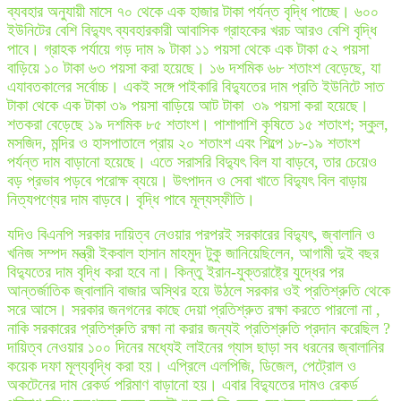
ব্যবহার অনুযায়ী মাসে ৭০ থেকে এক হাজার টাকা পর্যন্ত বৃদ্ধি পাচ্ছে। ৬০০
ইউনিটের বেশি বিদ্যুৎ ব্যবহারকারী আবাসিক গ্রাহকের খরচ আরও বেশি বৃদ্ধি
পাবে। গ্রাহক পর্যায়ে গড় দাম ৯ টাকা ১১ পয়সা থেকে এক টাকা ৫২ পয়সা
বাড়িয়ে ১০ টাকা ৬৩ পয়সা করা হয়েছে। ১৬ দশমিক ৬৮ শতাংশ বেড়েছে, যা
এযাবতকালের সর্বোচ্চ। একই সঙ্গে পাইকারি বিদ্যুতের দাম প্রতি ইউনিটে সাত
টাকা থেকে এক টাকা ৩৯ পয়সা বাড়িয়ে আট টাকা ৩৯ পয়সা করা হয়েছে।
শতকরা বেড়েছে ১৯ দশমিক ৮৫ শতাংশ। পাশাপাশি কৃষিতে ১৫ শতাংশ; স্কুল,
মসজিদ, মন্দির ও হাসপাতালে প্রায় ২০ শতাংশ এবং শিল্পে ১৮-১৯ শতাংশ
পর্যন্ত দাম বাড়ানো হয়েছে। এতে সরাসরি বিদ্যুৎ বিল যা বাড়বে, তার চেয়েও
বড় প্রভাব পড়বে পরোক্ষ ব্যয়ে। উৎপাদন ও সেবা খাতে বিদ্যুৎ বিল বাড়ায়
নিত্যপণ্যের দাম বাড়বে। বৃদ্ধি পাবে মূল্যস্ফীতি।
যদিও বিএনপি সরকার দায়িত্ব নেওয়ার পরপরই সরকারের বিদ্যুৎ, জ্বালানি ও
খনিজ সম্পদ মন্ত্রী ইকবাল হাসান মাহমুদ টুকু জানিয়েছিলেন, আগামী দুই বছর
বিদ্যুতের দাম বৃদ্ধি করা হবে না। কিন্তু ইরান-যুক্তরাষ্ট্রে যুদ্ধের পর
আন্তর্জাতিক জ্বালানি বাজার অস্থির হয়ে উঠলে সরকার ওই প্রতিশ্রুতি থেকে
সরে আসে। সরকার জনগনের কাছে দেয়া প্রতিশ্রুত রক্ষা করতে পারলো না ,
নাকি সরকারের প্রতিশ্রুতি রক্ষা না করার জন্যই প্রতিশ্রুতি প্রদান করেছিল ?
দায়িত্ব নেওয়ার ১০০ দিনের মধ্যেই লাইনের গ্যাস ছাড়া সব ধরনের জ্বালানির
কয়েক দফা মূল্যবৃদ্ধি করা হয়। এপ্রিলে এলপিজি, ডিজেল, পেট্রোল ও
অকটেনের দাম রেকর্ড পরিমাণ বাড়ানো হয়। এবার বিদ্যুতের দামও রেকর্ড