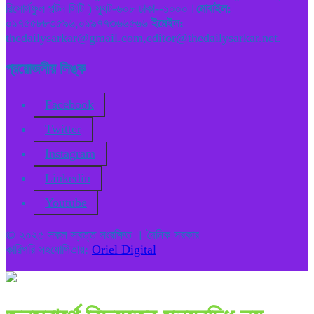
রিসোর্সফুল পল্টন সিটি ) স্যুট-৬০৮ ঢাকা--১০০০।
মোবাইল:
০১৭৫৫৮৮৩৫৯৬,০১৯৭৭৩৬৬৫৬৬
ইমেইল:
thedailysarkar@gmail.com,editor@thedailysarkar.net.
প্রয়োজনীয় লিঙ্ক
Facebook
Twitter
Instagram
Linkedin
Youtube
© ২০২৫ সকল স্বত্ত সংরক্ষিত । দৈনিক সরকার
কারিগরি সহযোগিতায়:
Oriel Digital