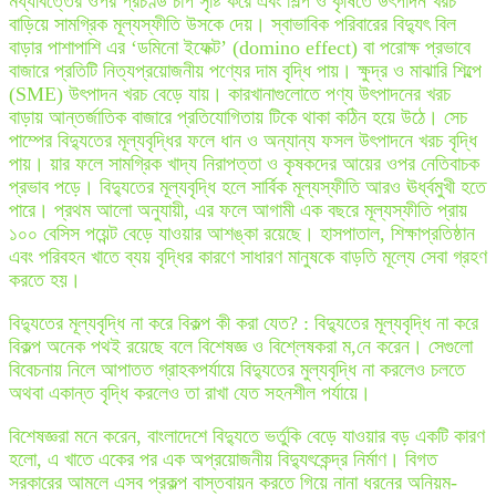
মধ্যবিত্তের ওপর প্রচণ্ড চাপ সৃষ্টি করে এবং শিল্প ও কৃষিতে উৎপাদন খরচ
বাড়িয়ে সামগ্রিক মূল্যস্ফীতি উসকে দেয়। স্বাভাবিক পরিবারের বিদ্যুৎ বিল
বাড়ার পাশাপাশি এর ‘ডমিনো ইফেক্ট’ (domino effect) বা পরোক্ষ প্রভাবে
বাজারে প্রতিটি নিত্যপ্রয়োজনীয় পণ্যের দাম বৃদ্ধি পায়। ক্ষুদ্র ও মাঝারি শিল্পে
(SME) উৎপাদন খরচ বেড়ে যায়। কারখানাগুলোতে পণ্য উৎপাদনের খরচ
বাড়ায় আন্তর্জাতিক বাজারে প্রতিযোগিতায় টিকে থাকা কঠিন হয়ে উঠে। সেচ
পাম্পের বিদ্যুতের মূল্যবৃদ্ধির ফলে ধান ও অন্যান্য ফসল উৎপাদনে খরচ বৃদ্ধি
পায়। য়ার ফলে সামগ্রিক খাদ্য নিরাপত্তা ও কৃষকদের আয়ের ওপর নেতিবাচক
প্রভাব পড়ে। বিদ্যুতের মূল্যবৃদ্ধি হলে সার্বিক মূল্যস্ফীতি আরও ঊর্ধ্বমুখী হতে
পারে। প্রথম আলো অনুযায়ী, এর ফলে আগামী এক বছরে মূল্যস্ফীতি প্রায়
১০০ বেসিস পয়েন্ট বেড়ে যাওয়ার আশঙ্কা রয়েছে। হাসপাতাল, শিক্ষাপ্রতিষ্ঠান
এবং পরিবহন খাতে ব্যয় বৃদ্ধির কারণে সাধারণ মানুষকে বাড়তি মূল্যে সেবা গ্রহণ
করতে হয়।
বিদ্যুতের মূল্যবৃদ্ধি না করে বিকল্প কী করা যেত? : বিদ্যুতের মূল্যবৃদ্ধি না করে
বিকল্প অনেক পথই রয়েছে বলে বিশেষজ্ঞ ও বিশ্লেষকরা ম,নে করেন। সেগুলো
বিবেচনায় নিলে আপাতত গ্রাহকপর্যায়ে বিদ্যুতের মুল্যবৃদ্ধি না করলেও চলতে
অথবা একান্ত বৃদ্ধি করলেও তা রাখা যেত সহনশীল পর্যায়ে।
বিশেষজ্ঞরা মনে করেন, বাংলাদেশে বিদ্যুতে ভর্তুকি বেড়ে যাওয়ার বড় একটি কারণ
হলো, এ খাতে একের পর এক অপ্রয়োজনীয় বিদ্যুৎকেন্দ্র নির্মাণ। বিগত
সরকারের আমলে এসব প্রকল্প বাস্তবায়ন করতে গিয়ে নানা ধরনের অনিয়ম-