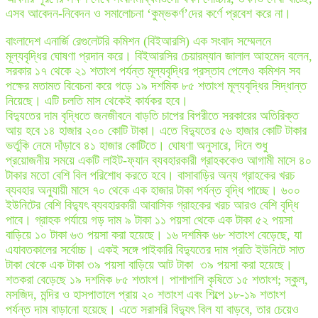
এসব আবেদন-নিবেদন ও সমালোচনা ‘কুম্ভকর্ণ’দের কর্ণে প্রবেশ করে না।
বাংলাদেশ এনার্জি রেগুলেটরি কমিশন (বিইআরসি) এক সংবাদ সম্মেলনে
মূল্যবৃদ্ধির ঘোষণা প্রদান করে। বিইআরসির চেয়ারম্যান জালাল আহমেদ বলেন,
সরকার ১৭ থেকে ২১ শতাংশ পর্যন্ত মূল্যবৃদ্ধির প্রস্তাব পেলেও কমিশন সব
পক্ষের মতামত বিবেচনা করে গড়ে ১৯ দশমিক ৮৫ শতাংশ মূল্যবৃদ্ধির সিদ্ধান্ত
নিয়েছে। এটি চলতি মাস থেকেই কার্যকর হবে।
বিদ্যুতের দাম বৃদ্ধিতে জনজীবনে বাড়তি চাপের বিপরীতে সরকারের অতিরিক্ত
আয় হবে ১৪ হাজার ২০০ কোটি টাকা। এতে বিদ্যুতের ৫৬ হাজার কোটি টাকার
ভর্তুকি নেমে দাঁড়াবে ৪১ হাজার কোটিতে। ঘোষণা অনুসারে, দিনে শুধু
প্রয়োজনীয় সময়ে একটি লাইট-ফ্যান ব্যবহারকারী গ্রাহককেও আগামী মাসে ৪০
টাকার মতো বেশি বিল পরিশোধ করতে হবে। বাসাবাড়ির অন্য গ্রাহকের খরচ
ব্যবহার অনুযায়ী মাসে ৭০ থেকে এক হাজার টাকা পর্যন্ত বৃদ্ধি পাচ্ছে। ৬০০
ইউনিটের বেশি বিদ্যুৎ ব্যবহারকারী আবাসিক গ্রাহকের খরচ আরও বেশি বৃদ্ধি
পাবে। গ্রাহক পর্যায়ে গড় দাম ৯ টাকা ১১ পয়সা থেকে এক টাকা ৫২ পয়সা
বাড়িয়ে ১০ টাকা ৬৩ পয়সা করা হয়েছে। ১৬ দশমিক ৬৮ শতাংশ বেড়েছে, যা
এযাবতকালের সর্বোচ্চ। একই সঙ্গে পাইকারি বিদ্যুতের দাম প্রতি ইউনিটে সাত
টাকা থেকে এক টাকা ৩৯ পয়সা বাড়িয়ে আট টাকা ৩৯ পয়সা করা হয়েছে।
শতকরা বেড়েছে ১৯ দশমিক ৮৫ শতাংশ। পাশাপাশি কৃষিতে ১৫ শতাংশ; স্কুল,
মসজিদ, মন্দির ও হাসপাতালে প্রায় ২০ শতাংশ এবং শিল্পে ১৮-১৯ শতাংশ
পর্যন্ত দাম বাড়ানো হয়েছে। এতে সরাসরি বিদ্যুৎ বিল যা বাড়বে, তার চেয়েও