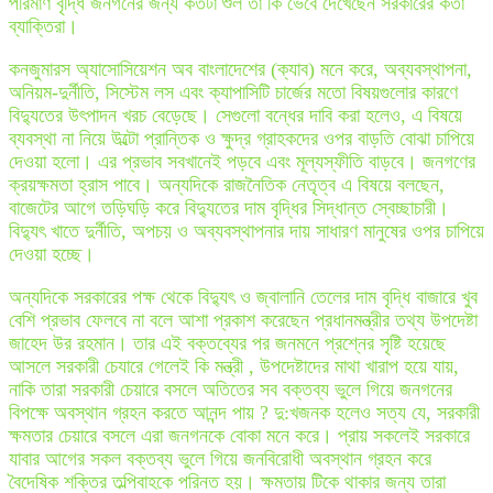
পরিমাণ বৃদ্ধি জনগনের জন্য কতটা শুল তা কি ভেবে দেখেছেন সরকারের কর্তা
ব্যাক্তিরা।
কনজুমারস অ্যাসোসিয়েশন অব বাংলাদেশের (ক্যাব) মনে করে, অব্যবস্থাপনা,
অনিয়ম-দুর্নীতি, সিস্টেম লস এবং ক্যাপাসিটি চার্জের মতো বিষয়গুলোর কারণে
বিদ্যুতের উৎপাদন খরচ বেড়েছে। সেগুলো বন্ধের দাবি করা হলেও, এ বিষয়ে
ব্যবস্থা না নিয়ে উল্টো প্রান্তিক ও ক্ষুদ্র গ্রাহকদের ওপর বাড়তি বোঝা চাপিয়ে
দেওয়া হলো। এর প্রভাব সবখানেই পড়বে এবং মূল্যস্ফীতি বাড়বে। জনগণের
ক্রয়ক্ষমতা হ্রাস পাবে। অন্যদিকে রাজনৈতিক নেতৃত্ব এ বিষয়ে বলছেন,
বাজেটের আগে তড়িঘড়ি করে বিদ্যুতের দাম বৃদ্ধির সিদ্ধান্ত স্বেচ্ছাচারী।
বিদ্যুৎ খাতে দুর্নীতি, অপচয় ও অব্যবস্থাপনার দায় সাধারণ মানুষের ওপর চাপিয়ে
দেওয়া হচ্ছে।
অন্যদিকে সরকারের পক্ষ থেকে বিদ্যুৎ ও জ্বালানি তেলের দাম বৃদ্ধি বাজারে খুব
বেশি প্রভাব ফেলবে না বলে আশা প্রকাশ করেছেন প্রধানমন্ত্রীর তথ্য উপদেষ্টা
জাহেদ উর রহমান। তার এই বক্তব্যের পর জনমনে প্রশ্নের সৃষ্টি হয়েছে
আসলে সরকারী চেযারে গেলেই কি মন্ত্রী , উপদেষ্টাদের মাথা খারাপ হয়ে যায়,
নাকি তারা সরকারী চেয়ারে বসলে অতিতের সব বক্তব্য ভুলে গিয়ে জনগনের
বিপক্ষে অবস্থান গ্রহন করতে আনন্দ পায় ? দু:খজনক হলেও সত্য যে, সরকারী
ক্ষমতার চেয়ারে বসলে এরা জনগনকে বোকা মনে করে। প্রায় সকলেই সরকারে
যাবার আগের সকল বক্তব্য ভুলে গিয়ে জনবিরোধী অবস্থান গ্রহন করে
বৈদেষিক শক্তির তল্পিবাহকে পরিনত হয়। ক্ষমতায় টিকে থাকার জন্য তারা