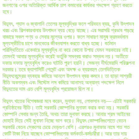
জনগণের ওপর অতিরিক্ত আর্থিক চাপ কমানোর কার্যকর পদক্ষেপ গ্রহণ করতে
হবে।
বিদ্যুৎ, গ্যাস ও জ্বালানি তেলের মূল্যবৃদ্ধির ফলে পরিবহন ব্যয়, কৃষি উৎপাদন
খরচ এবং শিল্পকারখানার উৎপাদন ব্যয় বেড়ে যাচ্ছে। এর সরাসরি প্রভাব পড়ছে
বাজারে সকল পণ্য ও সেবার মূল্যের ওপর। ফলে সাধারণ মানুষ ক্রমবর্ধমান
মূল্যস্ফীতির চাপে মানবেতর জীবনযাপন করতে বাধ্য হচ্ছে। বর্তমান
পরিস্থিতিতে একেবারে মূল্যবৃদ্ধি না করে কোনো উপায় যেমন সরকারের নাই।
তেমনই আবার মূল্যবৃদ্ধি করেই ভর্তুকি সমন্বয় করাও সম্ভব নয়। অতীতে
দফায় দফায় মূল্যবৃদ্ধি করেও ঘাটতি পূরণ হয়নি। সেজন্য দীর্ঘমেয়াদি পরিকল্পনা
দরকার। তবে ক্যাপাসিটি পেমেন্ট এবং অদক্ষ ও ব্যয়বহুল তেলভিত্তিক
বিদ্যুৎকেন্দ্রের ব্যবহার কমিয়ে আনলে উৎপাদন ব্যয় কমবে। তা ছাড়া সাশ্রয়ী
নীতি অবলম্বন এবং সিস্টেম লস কমিয়ে আনাসহ অন্যান্য পদক্ষেপ নিলে
বিদ্যুতের দাম এত বেশি মূল্যবৃদ্ধি প্রয়োজন ছিল না।
বিদ্যুৎ খাতের বিশেষজ্ঞরা মনে করেন, মুনাফা নয়, লোকসান নয়— এটাই সরকারি
প্রতিষ্ঠানের নীতি। তাই সরকারি কোম্পানির মুনাফা করার কথা নয়। সরকারি
কোম্পানি সেবার জন্য তৈরি, অথচ তারা মুনাফা করছে। আবার শ্রম আইনের
দোহাই দিয়ে সেই মুনাফা নিচ্ছে ভাগ করে। বিদ্যুৎ কোম্পানিগুলোতে বেতন
সরকারি বেতন স্কেলের চেয়ে দেড়গুণ বেশি। এরপরও মুনাফার নামে শত শত
কোটি টাকা নিয়ে যাচ্ছেন কোম্পানিগুলোর কর্মকর্তা-কর্মচারীরা। আর তার দায়