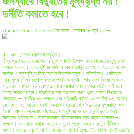
জনস্বার্থে বিদ্যুতের মূল্যবৃদ্ধি নয় :
দুর্নীতি কমাতে হবে !
Update Time : ১১:০০:৩৭ অপরাহ্ন, সোমবার, ৮ জুন ২০২৬
।। এম. গোলাম মোস্তফা ভুইয়া।।
তীব্র প্রতিবাদ ও সমালোচনার মুখে গণদাবি উপেক্ষা করে বিদ্যুতের মূল্যবৃদ্ধি
করেছে সরকার। এবার বৃদ্ধির পরিমাণ রেকর্ড ছাড়িয়ে গেছে। গত ২৫ বছরের
সর্বোচ্চ এ মূল্যবৃদ্ধির সিদ্ধান্ত অবিবেচনাপ্রসূত ও অনৈতিক। এমনিতেই
দ্রব্যমূল্য বৃদ্ধির চাপে জনগণের ত্রাহি অবস্থা। তার ওপর বিদ্যুতের দাম
বাড়ানোর এ সিদ্ধান্ত জনগণের কাঁধে বোঝার ওপর শাকের আঁটি বলেই মনে
করছে সাধারণ মানুষ। বিদ্যুতের দাম বাড়ানোর ফলে খুচরা পর্যায়ে বিদ্যুতের
গড়মূল্য ১৬ দশমিক ৬৮ শতাংশ এবং পাইকারি পর্যায়ে ১৯ দশমিক ৮৫ শতাংশ
বেড়েছে। ২৫ বছরে এবারই একবারে সবচেয়ে বেশি বিদ্যুতের মূল্যবৃদ্ধি করা
হলো। এমন বাস্তবতায় বিদ্যুতের দাম বৃদ্ধির প্রভাব শুধু বিদ্যুৎ বিলেই
সীমাবদ্ধ থাকবে না। সামগ্রিকভাবে জীবনযাত্রার ব্যয় বাড়বে অন্তত ৬০
শতাংশ। এটা যাবে সাধারণ আয়ের মানুষের পকেট থেকে। দেশে সীমিত ও
সাধারণ আয়ের মানুষই বেশি। বাংলাদেশ এনার্জি রেগুলেটরি কমিশন (বিইআরসি)