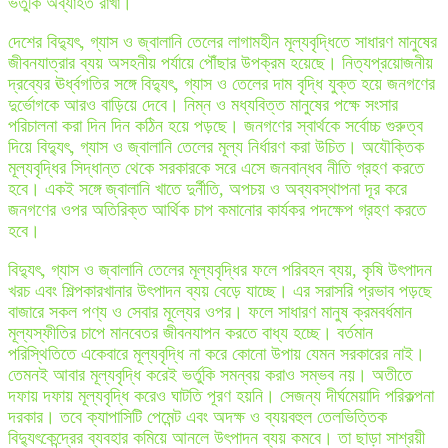
ভর্তুকি অব্যাহত রাখা।
দেশের বিদ্যুৎ, গ্যাস ও জ্বালানি তেলের লাগামহীন মূল্যবৃদ্ধিতে সাধারণ মানুষের
জীবনযাত্রার ব্যয় অসহনীয় পর্যায়ে পৌঁছার উপক্রম হয়েছে। নিত্যপ্রয়োজনীয়
দ্রব্যের ঊর্ধ্বগতির সঙ্গে বিদ্যুৎ, গ্যাস ও তেলের দাম বৃদ্ধি যুক্ত হয়ে জনগণের
দুর্ভোগকে আরও বাড়িয়ে দেবে। নিম্ন ও মধ্যবিত্ত মানুষের পক্ষে সংসার
পরিচালনা করা দিন দিন কঠিন হয়ে পড়ছে। জনগণের স্বার্থকে সর্বোচ্চ গুরুত্ব
দিয়ে বিদ্যুৎ, গ্যাস ও জ্বালানি তেলের মূল্য নির্ধারণ করা উচিত। অযৌক্তিক
মূল্যবৃদ্ধির সিদ্ধান্ত থেকে সরকারকে সরে এসে জনবান্ধব নীতি গ্রহণ করতে
হবে। একই সঙ্গে জ্বালানি খাতে দুর্নীতি, অপচয় ও অব্যবস্থাপনা দূর করে
জনগণের ওপর অতিরিক্ত আর্থিক চাপ কমানোর কার্যকর পদক্ষেপ গ্রহণ করতে
হবে।
বিদ্যুৎ, গ্যাস ও জ্বালানি তেলের মূল্যবৃদ্ধির ফলে পরিবহন ব্যয়, কৃষি উৎপাদন
খরচ এবং শিল্পকারখানার উৎপাদন ব্যয় বেড়ে যাচ্ছে। এর সরাসরি প্রভাব পড়ছে
বাজারে সকল পণ্য ও সেবার মূল্যের ওপর। ফলে সাধারণ মানুষ ক্রমবর্ধমান
মূল্যস্ফীতির চাপে মানবেতর জীবনযাপন করতে বাধ্য হচ্ছে। বর্তমান
পরিস্থিতিতে একেবারে মূল্যবৃদ্ধি না করে কোনো উপায় যেমন সরকারের নাই।
তেমনই আবার মূল্যবৃদ্ধি করেই ভর্তুকি সমন্বয় করাও সম্ভব নয়। অতীতে
দফায় দফায় মূল্যবৃদ্ধি করেও ঘাটতি পূরণ হয়নি। সেজন্য দীর্ঘমেয়াদি পরিকল্পনা
দরকার। তবে ক্যাপাসিটি পেমেন্ট এবং অদক্ষ ও ব্যয়বহুল তেলভিত্তিক
বিদ্যুৎকেন্দ্রের ব্যবহার কমিয়ে আনলে উৎপাদন ব্যয় কমবে। তা ছাড়া সাশ্রয়ী