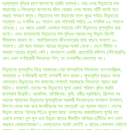
দ্রব্যমূল্য বৃদ্ধির চাপে জনগণের ত্রাহি অবস্থা। তার ওপর বিদ্যুতের দাম
বাড়ানোর এ সিদ্ধান্ত জনগণের কাঁধে বোঝার ওপর শাকের আঁটি বলেই মনে
করছে সাধারণ মানুষ। বিদ্যুতের দাম বাড়ানোর ফলে খুচরা পর্যায়ে বিদ্যুতের
গড়মূল্য ১৬ দশমিক ৬৮ শতাংশ এবং পাইকারি পর্যায়ে ১৯ দশমিক ৮৫ শতাংশ
বেড়েছে। ২৫ বছরে এবারই একবারে সবচেয়ে বেশি বিদ্যুতের মূল্যবৃদ্ধি করা
হলো। এমন বাস্তবতায় বিদ্যুতের দাম বৃদ্ধির প্রভাব শুধু বিদ্যুৎ বিলেই
সীমাবদ্ধ থাকবে না। সামগ্রিকভাবে জীবনযাত্রার ব্যয় বাড়বে অন্তত ৬০
শতাংশ। এটা যাবে সাধারণ আয়ের মানুষের পকেট থেকে। দেশে সীমিত ও
সাধারণ আয়ের মানুষই বেশি। বাংলাদেশ এনার্জি রেগুলেটরি কমিশন (বিইআরসি)
কেন এমন গণবিরোধী সিদ্ধান্ত নিল, তা দেশবাসীর বোধগম্য নয়।
বিদ্যুতের মূল্যবৃদ্ধি নিয়ে সরকারের নেয়া সাম্প্রতিক সিদ্ধান্ত অগণতান্ত্রিক,
অন্যায্য ও গণবিরোধী বলেই দেশবাসী মনে করেন। মূল্যবৃদ্ধি ছাড়াও অন্য
কোনভাবে বিদ্যুতের লস কমানোর লক্ষ্যেই সরকারকে সিদ্ধান্ত গ্রহন করা
উচিত। জ্বালানি তেলের পর বিদ্যুতের মূল্য রেকর্ড পরিমাণ বৃদ্ধি করাটা
জনস্বার্থ বিরোধী। আবাসিক, বাণিজ্যিক, কৃষি, ধর্মীয় প্রতিষ্ঠান, শিল্পসহ সব
ধরনের গ্রাহকের বিদ্যুতের মূল্যবৃদ্ধির সরকারী সিদ্ধান্তের ফলাফল উৎপাদন,
বিপণন থেকে শুরু করে জনজীবনের সব ক্ষেত্রেই এর প্রভাব পড়বে। দেশের
বিদ্যুৎ খাতের ‘উদোর পিণ্ডি বুধোর ঘাড়ে’ চাপানোর ধারাবাহিকতা পূর্বের মত
এখনো চলছে! যুগ যুগ ধরে বিদ্যুৎ খাতের সীমাহীন অনিয়ম-দুর্নীতির ফল ভোগ
করছেন ভোক্তাসাধারণ। ভোক্তাদের পকেট কেটেই এ খাতের লোকসান মেটানো