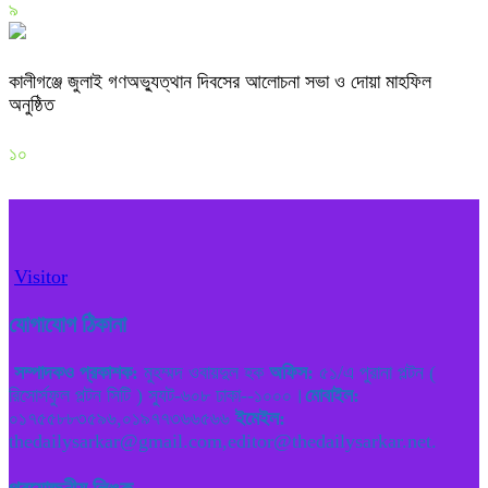
৯
কালীগঞ্জে জুলাই গণঅভ্যুত্থান দিবসের আলোচনা সভা ও দোয়া মাহফিল
অনুষ্ঠিত
১০
Visitor
যোগাযোগ ঠিকানা
সম্পাদকও প্রকাশক:
মুহম্মদ ওবায়দুল হক
অফিস:
৫১/এ পুরানা পল্টন (
রিসোর্সফুল পল্টন সিটি ) স্যুট-৬০৮ ঢাকা--১০০০।
মোবাইল:
০১৭৫৫৮৮৩৫৯৬,০১৯৭৭৩৬৬৫৬৬
ইমেইল:
thedailysarkar@gmail.com,editor@thedailysarkar.net.