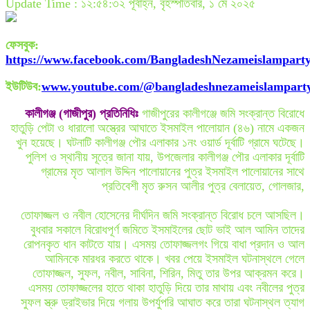
Update Time : ১২:৫৪:৩২ পূর্বাহ্ন, বৃহস্পতিবার, ১ মে ২০২৫
ফেসবুক
:
https://www.facebook.com/BangladeshNezameislampart
ইউটিউব
:
www.youtube.com/@bangladeshnezameislampart
কালীগঞ্জ (গাজীপুর) প্রতিনিধিঃ
গাজীপুরের কালীগঞ্জে জমি সংক্রান্ত বিরোধে
হাতুড়ি পেটা ও ধারালো অস্ত্রের আঘাতে ইসমাইল পালোয়ান (৪৬) নামে একজন
খুন হয়েছে। ঘটনাটি কালীগঞ্জ পৌর এলাকার ১নং ওয়ার্ড দূর্বাটি গ্রামে ঘটেছে।
পুলিশ ও স্থানীয় সূত্রে জানা যায়, উপজেলার কালীগঞ্জ পৌর এলাকার দূর্বাটি
গ্রামের মৃত আলাল উদ্দিন পালোয়ানের পুত্র ইসমাইল পালোয়ানের সাথে
প্রতিবেশী মৃত রুসন আলীর পুত্র বেলায়েত, গোলজার,
তোফাজ্জল ও নবীল হোসেনের দীর্ঘদিন জমি সংক্রান্ত বিরোধ চলে আসছিল।
বুধবার সকালে বিরোধপূর্ণ জমিতে ইসমাইলের ছোট ভাই আল আমিন তাদের
রোপনকৃত ধান কাটতে যায়। এসময় তোফাজ্জলগং গিয়ে বাধা প্রদান ও আল
আমিনকে মারধর করতে থাকে। খবর পেয়ে ইসমাইল ঘটনাস্থলে গেলে
তোফাজ্জল, সুফল, নবীল, সাবিনা, শিরিন, মিতু তার উপর আক্রমন করে।
এসময় তোফাজ্জলের হাতে থাকা হাতুড়ি দিয়ে তার মাথায় এবং নবীলের পুত্র
সুফল স্ত্রু ড্রাইভার দিয়ে গলায় উপর্যুপরি আঘাত করে তারা ঘটনাস্থল ত্যাগ