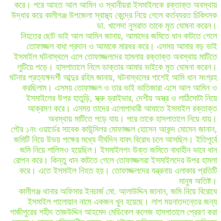
করে। পরে আহত আল আমিন ও স্থানীয়রা ইসমাইলকে রক্তাক্ত অবস্থায়
উদ্ধার করে কালীগঞ্জ উপজেলা স্বাস্থ্য কেন্দ্রে নিয়ে গেলে কর্তব্যরত চিকিৎসক
ডা. খালেদা নুসরাত তাকে মৃত ঘোষনা করেন।
নিহতের ছোট ভাই আল আমিন জানায়, আমাদের জমিতে ধান কাটতে গেলে
তোফাজ্জল বাধা প্রদান ও আমাকে মারধর করে। এসময় আমার বড় ভাই
ইসমাইল ঘটনাস্থলে এলে তোফাজ্জলদের হামলায় রক্তাক্ত অবস্থায় মাটিতে
লুটিয়ে পড়ে। হাসপাতালে নিলে ডাক্তার আমার ভাইকে মৃত ঘোষনা করেন।
ঘটনার প্রত্যক্ষদর্শী আব্দুর রহিম জানায়, ঘটনাস্থলের পাশেই আমি ধান সংগ্রহ
করছিলাম। এসময় তোফাজ্জল ও তার ভাই ভাতিজারা এসে আল আমিন ও
ইসমাইলের উপর হাতুড়ি, স্ক্রু ড্রাইভার, দেশীয় অস্ত্র ও লাঠিসোটা নিয়ে
আক্রমণ করে। এসময় তাদের এলোপাথারী আঘাতে ইসমাইল রক্তাক্ত
অবস্থায় মাটিতে পড়ে যায়। পরে তাকে হাসপাতালে নিয়ে যায়।
পৌর ১নং ওয়ার্ডের সাবেক কাউন্সিলর মোফাজ্জল হোসেন আকন্দ মোমেন জানান,
জমিটি নিয়ে উভয় পক্ষের মধ্যে দীর্ঘদিন যাবৎ বিরোধ চলে আসছিল। ইতিপূর্বে
জমি নিয়ে শালিসও হয়েছিল। ইসমাইলগং উক্ত জমিতে বাধাহীন ভাবে ধান
রোপন করে। কিন্তু ধান কাটতে গেলে তোফাজ্জলরা ইসমাইলদের উপর হামলা
করে। এতে ইসমাইল নিহত হয়। তোফাজ্জলদের যন্ত্রনায় এলাকার প্রতিটি
মানুষ অতিষ্ট।
কালীগঞ্জ থানার অফিসার ইনচার্জ মো. আলাউদ্দিন জানান, জমি নিয়ে বিরোধে
ইসমাইল পালোয়ান নামে একজন খুন হয়েছে। লাশ ময়নাতদন্তের জন্য
গাজীপুরের শহীদ তাজউদ্দিন আহমেদ মেডিকেল কলেজ হাসপাতালে প্রেরণ করা