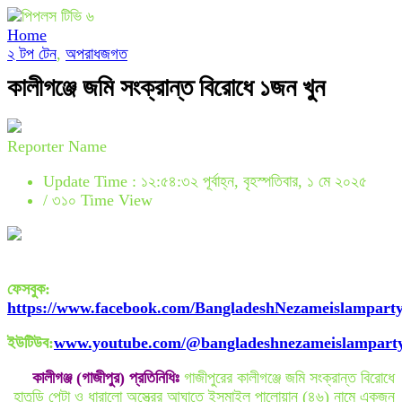
Home
২ টপ টেন
,
অপরাধজগত
কালীগঞ্জে জমি সংক্রান্ত বিরোধে ১জন খুন
Reporter Name
Update Time : ১২:৫৪:৩২ পূর্বাহ্ন, বৃহস্পতিবার, ১ মে ২০২৫
/
৩১০ Time View
ফেসবুক
:
https://www.facebook.com/BangladeshNezameislampart
ইউটিউব
:
www.youtube.com/@bangladeshnezameislampart
কালীগঞ্জ (গাজীপুর) প্রতিনিধিঃ
গাজীপুরের কালীগঞ্জে জমি সংক্রান্ত বিরোধে
হাতুড়ি পেটা ও ধারালো অস্ত্রের আঘাতে ইসমাইল পালোয়ান (৪৬) নামে একজন