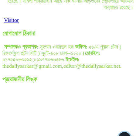
হয়েছে। মামলা পক্রিয়াধীন আছে এবং ঘটনায় জড়িতদের গ্রেফতারে অভিযান
অব্যাহত রয়েছে।
Visitor
যোগাযোগ ঠিকানা
সম্পাদকও প্রকাশক:
মুহম্মদ ওবায়দুল হক
অফিস:
৫১/এ পুরানা পল্টন (
রিসোর্সফুল পল্টন সিটি ) স্যুট-৬০৮ ঢাকা--১০০০।
মোবাইল:
০১৭৫৫৮৮৩৫৯৬,০১৯৭৭৩৬৬৫৬৬
ইমেইল:
thedailysarkar@gmail.com,editor@thedailysarkar.net.
প্রয়োজনীয় লিঙ্ক