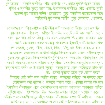
খুন হয়েছে। ঘটনাটি কালীগঞ্জ পৌর এলাকার ১নং ওয়ার্ড দূর্বাটি গ্রামে ঘটেছে।
পুলিশ ও স্থানীয় সূত্রে জানা যায়, উপজেলার কালীগঞ্জ পৌর এলাকার দূর্বাটি
গ্রামের মৃত আলাল উদ্দিন পালোয়ানের পুত্র ইসমাইল পালোয়ানের সাথে
প্রতিবেশী মৃত রুসন আলীর পুত্র বেলায়েত, গোলজার,
তোফাজ্জল ও নবীল হোসেনের দীর্ঘদিন জমি সংক্রান্ত বিরোধ চলে আসছিল।
বুধবার সকালে বিরোধপূর্ণ জমিতে ইসমাইলের ছোট ভাই আল আমিন তাদের
রোপনকৃত ধান কাটতে যায়। এসময় তোফাজ্জলগং গিয়ে বাধা প্রদান ও আল
আমিনকে মারধর করতে থাকে। খবর পেয়ে ইসমাইল ঘটনাস্থলে গেলে
তোফাজ্জল, সুফল, নবীল, সাবিনা, শিরিন, মিতু তার উপর আক্রমন করে।
এসময় তোফাজ্জলের হাতে থাকা হাতুড়ি দিয়ে তার মাথায় এবং নবীলের পুত্র
সুফল স্ত্রু ড্রাইভার দিয়ে গলায় উপর্যুপরি আঘাত করে তারা ঘটনাস্থল ত্যাগ
করে। পরে আহত আল আমিন ও স্থানীয়রা ইসমাইলকে রক্তাক্ত অবস্থায়
উদ্ধার করে কালীগঞ্জ উপজেলা স্বাস্থ্য কেন্দ্রে নিয়ে গেলে কর্তব্যরত চিকিৎসক
ডা. খালেদা নুসরাত তাকে মৃত ঘোষনা করেন।
নিহতের ছোট ভাই আল আমিন জানায়, আমাদের জমিতে ধান কাটতে গেলে
তোফাজ্জল বাধা প্রদান ও আমাকে মারধর করে। এসময় আমার বড় ভাই
ইসমাইল ঘটনাস্থলে এলে তোফাজ্জলদের হামলায় রক্তাক্ত অবস্থায় মাটিতে
লুটিয়ে পড়ে। হাসপাতালে নিলে ডাক্তার আমার ভাইকে মৃত ঘোষনা করেন।
ঘটনার প্রত্যক্ষদর্শী আব্দুর রহিম জানায়, ঘটনাস্থলের পাশেই আমি ধান সংগ্রহ
করছিলাম। এসময় তোফাজ্জল ও তার ভাই ভাতিজারা এসে আল আমিন ও