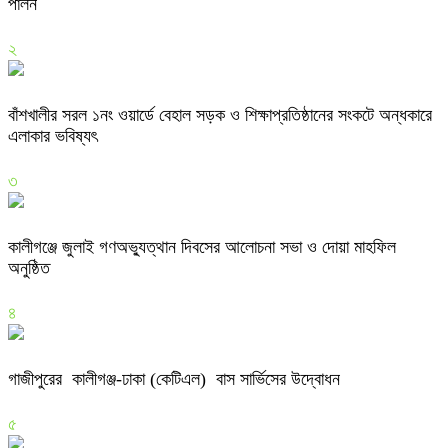
পালন
২
বাঁশখালীর সরল ১নং ওয়ার্ডে বেহাল সড়ক ও শিক্ষাপ্রতিষ্ঠানের সংকটে অন্ধকারে
এলাকার ভবিষ্যৎ
৩
কালীগঞ্জে জুলাই গণঅভ্যুত্থান দিবসের আলোচনা সভা ও দোয়া মাহফিল
অনুষ্ঠিত
৪
গাজীপুরের কালীগঞ্জ-ঢাকা (কেটিএল) বাস সার্ভিসের উদ্বোধন
৫