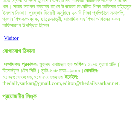
হাতে ক্রেস্ট ও সনদ তুলেদেন এসইডিপির সহকারী পরিচালক সাদেক আহম্মেদ
খান। সভায় স্বাগত বক্তব্য রাখেন উপজেলা মাধ্যমিক শিক্ষা অফিসার রাইহানুল
ইসলাম মিঞা। পুরস্কার বিতরণী অনুষ্ঠানে ২০ টি শিক্ষা প্রতিষ্ঠানে সভাপতি,
প্রধান শিক্ষক/অধ্যক্ষ, ছাত্র-ছাত্রী, সাংবাদিক সহ শিক্ষা অফিসের সকল
অফিসারগণ উপস্থিত ছিলেন
Visitor
যোগাযোগ ঠিকানা
সম্পাদকও প্রকাশক:
মুহম্মদ ওবায়দুল হক
অফিস:
৫১/এ পুরানা পল্টন (
রিসোর্সফুল পল্টন সিটি ) স্যুট-৬০৮ ঢাকা--১০০০।
মোবাইল:
০১৭৫৫৮৮৩৫৯৬,০১৯৭৭৩৬৬৫৬৬
ইমেইল:
thedailysarkar@gmail.com,editor@thedailysarkar.net.
প্রয়োজনীয় লিঙ্ক