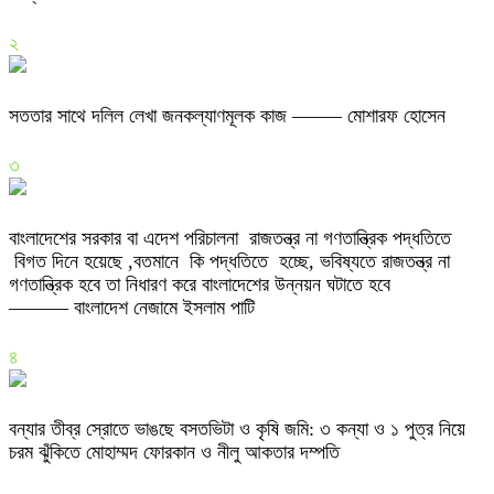
২
সততার সাথে দলিল লেখা জনকল্যাণমূলক কাজ ——– মোশারফ হোসেন
৩
বাংলাদেশের সরকার বা এদেশ পরিচালনা রাজতন্ত্র না গণতান্ত্রিক পদ্ধতিতে
বিগত দিনে হয়েছে ,বতমানে কি পদ্ধতিতে হচ্ছে, ভবিষ্যতে রাজতন্ত্র না
গণতান্ত্রিক হবে তা নিধারণ করে বাংলাদেশের উন্নয়ন ঘটাতে হবে
——— বাংলাদেশ নেজামে ইসলাম পাটি
৪
বন্যার তীব্র স্রোতে ভাঙছে বসতভিটা ও কৃষি জমি: ৩ কন্যা ও ১ পুত্র নিয়ে
চরম ঝুঁকিতে মোহাম্মদ ফোরকান ও নীলু আকতার দম্পতি