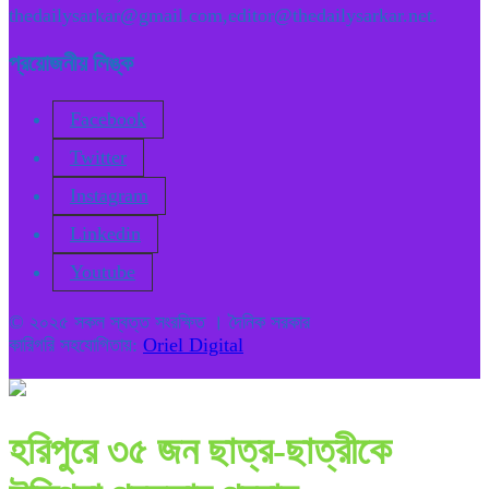
thedailysarkar@gmail.com,editor@thedailysarkar.net.
প্রয়োজনীয় লিঙ্ক
Facebook
Twitter
Instagram
Linkedin
Youtube
© ২০২৫ সকল স্বত্ত সংরক্ষিত । দৈনিক সরকার
কারিগরি সহযোগিতায়:
Oriel Digital
হরিপুরে ৩৫ জন ছাত্র-ছাত্রীকে