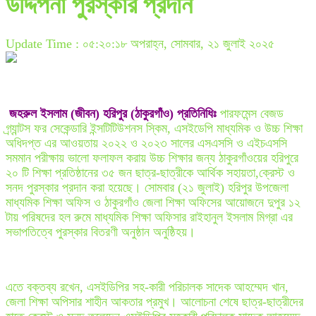
উদ্দিপনা পুরস্কার প্রদান
Update Time : ০৫:২০:১৮ অপরাহ্ন, সোমবার, ২১ জুলাই ২০২৫
জহরুল ইসলাম (জীবন) হরিপুর (ঠাকুরগাঁও) প্রতিনিধিঃ
পারফমেন্স বেজড
গ্র্যান্টস ফর সেকেন্ডারি ইন্সটিটিউশনস স্কিম, এসইডেপি মাধ্যমিক ও উচ্চ শিক্ষা
অধিদপ্ত এর আওয়তায় ২০২২ ও ২০২৩ সালের এসএসসি ও এইচএসসি
সমমান পরীক্ষায় ভালো ফলাফল করায় উচ্চ শিক্ষার জন্য ঠাকুরগাঁওয়ের হরিপুরে
২০ টি শিক্ষা প্রতিষ্ঠানের ৩৫ জন ছাত্র-ছাত্রীকে আর্থিক সহায়তা,ক্রেস্ট ও
সনদ পুরস্কার প্রদান করা হয়েছে। সোমবার (২১ জুলাই) হরিপুর উপজেলা
মাধ্যমিক শিক্ষা অফিস ও ঠাকুরগাঁও জেলা শিক্ষা অফিসের আয়োজনে দুপুর ১২
টায় পরিষদের হল রুমে মাধ্যমিক শিক্ষা অফিসার রাইহানুল ইসলাম মিগ্রা এর
সভাপতিত্বে পুরস্কার বিতরণী অনুষ্ঠান অনুষ্ঠিহয়।
এতে বক্তব্য রখেন, এসইডিপির সহ-কারী পরিচালক সাদেক আহম্মেদ খান,
জেলা শিক্ষা অপিসার শাহীন আকতার প্রমুখ। আলোচনা শেষে ছাত্র-ছাত্রীদের