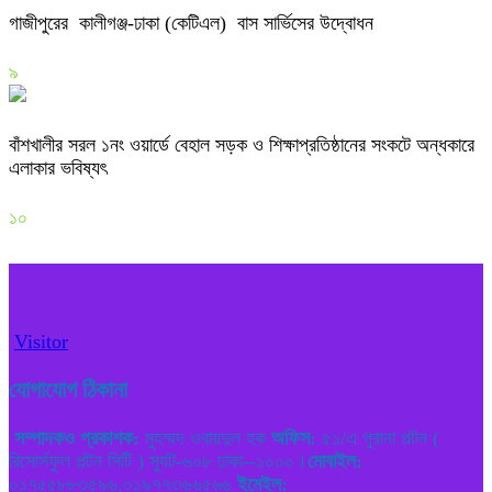
গাজীপুরের কালীগঞ্জ-ঢাকা (কেটিএল) বাস সার্ভিসের উদ্বোধন
৯
বাঁশখালীর সরল ১নং ওয়ার্ডে বেহাল সড়ক ও শিক্ষাপ্রতিষ্ঠানের সংকটে অন্ধকারে
এলাকার ভবিষ্যৎ
১০
Visitor
যোগাযোগ ঠিকানা
সম্পাদকও প্রকাশক:
মুহম্মদ ওবায়দুল হক
অফিস:
৫১/এ পুরানা পল্টন (
রিসোর্সফুল পল্টন সিটি ) স্যুট-৬০৮ ঢাকা--১০০০।
মোবাইল:
০১৭৫৫৮৮৩৫৯৬,০১৯৭৭৩৬৬৫৬৬
ইমেইল: