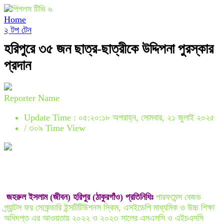
Home
২ টপ টেন
হরিপুরে ৩৫ জন ছাত্র-ছাত্রীকে উদ্দিপনা পুরস্কার
প্রদান
Reporter Name
Update Time : ০৫:২০:১৮ অপরাহ্ন, সোমবার, ২১ জুলাই ২০২৫
/
৩০৯ Time View
জহরুল ইসলাম (জীবন) হরিপুর (ঠাকুরগাঁও) প্রতিনিধিঃ
পারফমেন্স বেজড
গ্র্যান্টস ফর সেকেন্ডারি ইন্সটিটিউশনস স্কিম, এসইডেপি মাধ্যমিক ও উচ্চ শিক্ষা
অধিদপ্ত এর আওয়তায় ২০২২ ও ২০২৩ সালের এসএসসি ও এইচএসসি