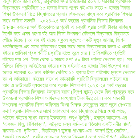
অনুসন্ধানে জানা গেছে, ঠাকুরগাঁও সদর উপজেলার ৪০৭ টি সরকারি প্রাথমিক
বিদ্যালয়ের প্রতিটিতে ১৫ হাজার টাকার গল্পের বই এবং সাড়ে ৩ হাজার টাকার
শিক্ষা উপকরণ নিতে বিদ্যালয়ের প্রধান শিক্ষকদের বাধ্য করে প্রাথমিক শিক্ষার
সাথে জড়িত মহলটি। ২০২৪-২৫ অর্থ বছরের প্রাথমিক শিক্ষার বিদ্যালয়
উন্নয়ন বরাদ্দের অর্থ উত্তোলনের পূর্বেই এ চক্রটি প্রায় কোটি টাকার বাণিজ্য
টার্গেট করে এসব গল্পের বই আর শিক্ষা উপকরণ কৌশলে বিদ্যালয়ে বিদ্যালয়ে
পৌঁছে দিচ্ছে। যে সব বই যাচ্ছে স্কুলে স্কুলে: একটি সূত্র জানায়, ভিশন
পাবলিকেশন্স-এর সাথে চুক্তিবদ্ধ হবার সাথে সাথে বিদ্যালেয়ের জন্য এ একটি
বইয়ের তালিকা প্রকাশনীটি চক্রটির হাতে তুলে দেয়। তালিকাটিতে প্রতিটি
বইয়ের দাম ২শ’ টাকা থেকে ১ হাজার ৪শ’ ৫০ টাকা পর্যন্ত দেখানো হয়। সব
মিলিয়ে বিভিন্ন আইটেমের বইয়ের দাম সর্বমোট ২৫ হাজার টাকা উল্লেখ করা
হলেও শতকরা ৪০ ভাগ কমিশন দেখিয়ে ১৫ হাজার টাকা পরিশোধ মূল্যশ দেখানো
হয় ঐ ভাউচারে। বইয়ের সাথে এ ভাউচারটি প্রতিটি বিদ্যালয়ের পাঠানো হয়।
আর এ ভাউচারটি ব্যওবহার করে প্রধান শিক্ষকগণ ২০২৪-২৫ অর্থ বছরের
প্রাথমিক শিক্ষার বিদ্যালয় উন্নয়ন বরাদ্দ (স্লিপ ফান্ড) থেকে বিল প্রস্তুত করে
উপজেলা প্রাথমিক শিক্ষা অফিসের মাধ্যোমে টাকা উত্তোলন করে সহকারী
উপজেলা প্রাথমিক শিক্ষা অফিসার কিংবা শিক্ষক নেতৃবৃন্দের হাতে তুলে দেওয়ার
কথা! প্রধান শিক্ষকদের সাথে যোগাযোগ করে বিদ্যালয়ের গিয়ে দেখা গেছে,
পাঠানো বইয়ের মধ্যে জাফর ইকবালের ‘তবুও টুনটুনি’, হুমায়ুন আহমেদ-এর
‘একজন হিমু, নিশিকাব্যা’, অদ্বৈত মল্ল বর্মন-এর ‘তিতাস একটি নদীর নাম’,
যাযাবর-এর ‘দৃষ্টিপাত’, বিভূতিভূষণ বন্দ্যো পাধ্যায়-এর ‘আদর্শ হিন্দু হোটেল’,
‘অসনি সংকেত’, প্রবীর ঘোষ-এর ‘মনের নিয়ন্ত্রণে যোগ মেডিটেশন’, রবীন্দ্রনাথ