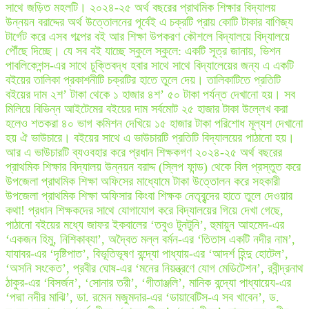
সাথে জড়িত মহলটি। ২০২৪-২৫ অর্থ বছরের প্রাথমিক শিক্ষার বিদ্যালয়
উন্নয়ন বরাদ্দের অর্থ উত্তোলনের পূর্বেই এ চক্রটি প্রায় কোটি টাকার বাণিজ্য
টার্গেট করে এসব গল্পের বই আর শিক্ষা উপকরণ কৌশলে বিদ্যালয়ে বিদ্যালয়ে
পৌঁছে দিচ্ছে। যে সব বই যাচ্ছে স্কুলে স্কুলে: একটি সূত্র জানায়, ভিশন
পাবলিকেশন্স-এর সাথে চুক্তিবদ্ধ হবার সাথে সাথে বিদ্যালেয়ের জন্য এ একটি
বইয়ের তালিকা প্রকাশনীটি চক্রটির হাতে তুলে দেয়। তালিকাটিতে প্রতিটি
বইয়ের দাম ২শ’ টাকা থেকে ১ হাজার ৪শ’ ৫০ টাকা পর্যন্ত দেখানো হয়। সব
মিলিয়ে বিভিন্ন আইটেমের বইয়ের দাম সর্বমোট ২৫ হাজার টাকা উল্লেখ করা
হলেও শতকরা ৪০ ভাগ কমিশন দেখিয়ে ১৫ হাজার টাকা পরিশোধ মূল্যশ দেখানো
হয় ঐ ভাউচারে। বইয়ের সাথে এ ভাউচারটি প্রতিটি বিদ্যালয়ের পাঠানো হয়।
আর এ ভাউচারটি ব্যওবহার করে প্রধান শিক্ষকগণ ২০২৪-২৫ অর্থ বছরের
প্রাথমিক শিক্ষার বিদ্যালয় উন্নয়ন বরাদ্দ (স্লিপ ফান্ড) থেকে বিল প্রস্তুত করে
উপজেলা প্রাথমিক শিক্ষা অফিসের মাধ্যোমে টাকা উত্তোলন করে সহকারী
উপজেলা প্রাথমিক শিক্ষা অফিসার কিংবা শিক্ষক নেতৃবৃন্দের হাতে তুলে দেওয়ার
কথা! প্রধান শিক্ষকদের সাথে যোগাযোগ করে বিদ্যালয়ের গিয়ে দেখা গেছে,
পাঠানো বইয়ের মধ্যে জাফর ইকবালের ‘তবুও টুনটুনি’, হুমায়ুন আহমেদ-এর
‘একজন হিমু, নিশিকাব্যা’, অদ্বৈত মল্ল বর্মন-এর ‘তিতাস একটি নদীর নাম’,
যাযাবর-এর ‘দৃষ্টিপাত’, বিভূতিভূষণ বন্দ্যো পাধ্যায়-এর ‘আদর্শ হিন্দু হোটেল’,
‘অসনি সংকেত’, প্রবীর ঘোষ-এর ‘মনের নিয়ন্ত্রণে যোগ মেডিটেশন’, রবীন্দ্রনাথ
ঠাকুর-এর ‘বিসর্জন’, ‘সোনার তরী’, ‘গীতাঞ্জলি’, মানিক বন্দ্যো পাধ্যায়েয-এর
‘পদ্মা নদীর মাঝি’, ডা. রমেন মজুমদার-এর ‘ডায়াবেটিস-এ সব খাবেন’, ড.