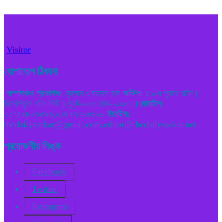
Visitor
যোগাযোগ ঠিকানা
সম্পাদকও প্রকাশক:
মুহম্মদ ওবায়দুল হক
অফিস:
৫১/এ পুরানা পল্টন (
রিসোর্সফুল পল্টন সিটি ) স্যুট-৬০৮ ঢাকা--১০০০।
মোবাইল:
০১৭৫৫৮৮৩৫৯৬,০১৯৭৭৩৬৬৫৬৬
ইমেইল:
thedailysarkar@gmail.com,editor@thedailysarkar.net.
প্রয়োজনীয় লিঙ্ক
Facebook
Twitter
Instagram