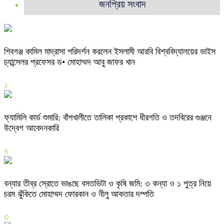
জনপ্রিয় সংবাদ
শিবগঞ্জ কামিল মাদ্রাসা পরিদর্শন করলেন ইসলামী আরবি বিশ্ববিদ্যালয়ের ভাইস
চ্যান্সেলর প্রফেসর ড• মোহাম্মদ আবু জাফর খান
১
ফ্যামিলি কার্ড শুমারি: বাঁশখালীতে তালিকা প্রকাশে ধীরগতি ও তদবিরের গুঞ্জনে
উদ্বেগ আবেদনকারি
২
বন্যার তীব্র স্রোতে ভাঙছে বসতভিটা ও কৃষি জমি: ৩ কন্যা ও ১ পুত্র নিয়ে
চরম ঝুঁকিতে মোহাম্মদ ফোরকান ও নীলু আকতার দম্পতি
৩