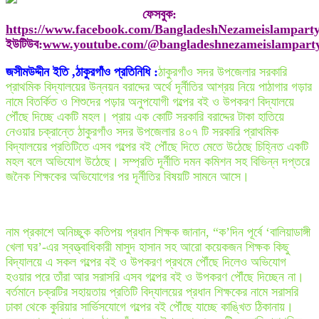
ফেসবুক:
https://www.facebook.com/BangladeshNezameislampart
ইউটিউব:
www.youtube.com/@bangladeshnezameislampart
জসীমউদ্দীন ইতি ,ঠাকুরগাঁও প্রতিনিধি :
ঠাকুরগাঁও সদর উপজেলার সরকারি
প্রাথমিক বিদ্যালয়ের উন্নয়ন বরাদ্দের অর্থে দূর্নীতির আশ্রয় নিয়ে পাঠাগার গড়ার
নামে বিতর্কিত ও শিশুদের পড়ার অনুপযোগী গল্পের বই ও উপকরণ বিদ্যালয়ে
পৌঁছে দিচ্ছে একটি মহল। প্রায় এক কোটি সরকারি বরাদ্দের টাকা হাতিয়ে
নেওয়ার চক্রান্তে ঠাকুরগাঁও সদর উপজেলার ৪০৭ টি সরকারি প্রাথমিক
বিদ্যালয়ের প্রতিটিতে এসব গল্পের বই পৌঁছে দিতে মেতে উঠেছে চিহ্নিত একটি
মহল বলে অভিযোগ উঠেছে। সম্প্রতি দূর্নীতি দমন কমিশন সহ বিভিন্ন দপ্তরে
জনৈক শিক্ষকের অভিযোগের পর দূর্নীতির বিষয়টি সামনে আসে।
নাম প্রকাশে অনিচ্ছুক কতিপয় প্রধান শিক্ষক জানান, “ক’দিন পূর্বে ‘বালিয়াডাঙ্গী
খেলা ঘর’-এর স্বত্ত্বাধিকারী মাসুদ হাসান সহ আরো কয়েকজন শিক্ষক কিছু
বিদ্যালয়ে এ সকল গল্পের বই ও উপকরণ প্রথমে পৌঁছে দিলেও অভিযোগ
হওয়ার পরে তাঁরা আর সরাসরি এসব গল্পের বই ও উপকরণ পৌঁছে দিচ্ছেন না।
বর্তমানে চক্রটির সহায়তায় প্রতিটি বিদ্যালয়ের প্রধান শিক্ষকের নামে সরাসরি
ঢাকা থেকে কুরিয়ার সার্ভিসযোগে গল্পের বই পৌঁছে যাচ্ছে কাঙ্খিত ঠিকানায়।