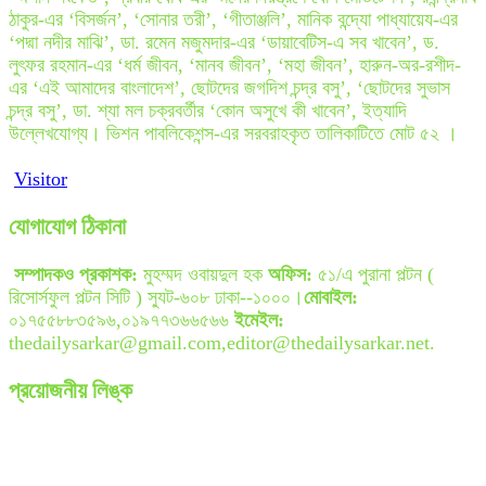
ঠাকুর-এর ‘বিসর্জন’, ‘সোনার তরী’, ‘গীতাঞ্জলি’, মানিক বন্দ্যো পাধ্যায়েয-এর
‘পদ্মা নদীর মাঝি’, ডা. রমেন মজুমদার-এর ‘ডায়াবেটিস-এ সব খাবেন’, ড.
লুৎফর রহমান-এর ‘ধর্ম জীবন, ‘মানব জীবন’, ‘মহা জীবন’, হারুন-অর-রশীদ-
এর ‘এই আমাদের বাংলাদেশ’, ছোটদের জগদিশ চন্দ্র বসু’, ‘ছোটদের সুভাস
চন্দ্র বসু’, ডা. শ্যা মল চক্রবর্তীর ‘কোন অসুখে কী খাবেন’, ইত্যাদি
উল্লেখযোগ্য। ভিশন পাবলিকেশন্স-এর সরবরাহকৃত তালিকাটিতে মোট ৫২ ।
Visitor
যোগাযোগ ঠিকানা
সম্পাদকও প্রকাশক:
মুহম্মদ ওবায়দুল হক
অফিস:
৫১/এ পুরানা পল্টন (
রিসোর্সফুল পল্টন সিটি ) স্যুট-৬০৮ ঢাকা--১০০০।
মোবাইল:
০১৭৫৫৮৮৩৫৯৬,০১৯৭৭৩৬৬৫৬৬
ইমেইল:
thedailysarkar@gmail.com,editor@thedailysarkar.net.
প্রয়োজনীয় লিঙ্ক