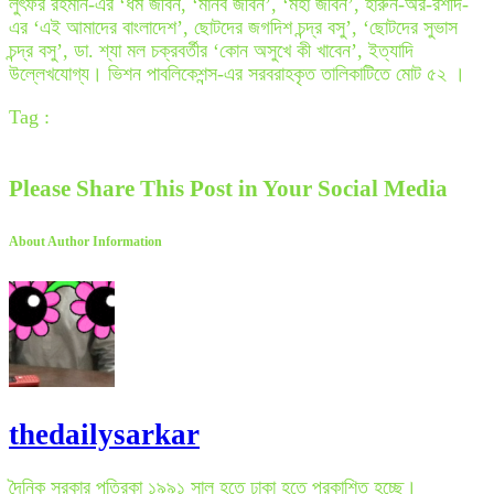
লুৎফর রহমান-এর ‘ধর্ম জীবন, ‘মানব জীবন’, ‘মহা জীবন’, হারুন-অর-রশীদ-
এর ‘এই আমাদের বাংলাদেশ’, ছোটদের জগদিশ চন্দ্র বসু’, ‘ছোটদের সুভাস
চন্দ্র বসু’, ডা. শ্যা মল চক্রবর্তীর ‘কোন অসুখে কী খাবেন’, ইত্যাদি
উল্লেখযোগ্য। ভিশন পাবলিকেশন্স-এর সরবরাহকৃত তালিকাটিতে মোট ৫২ ।
Tag :
Please Share This Post in Your Social Media
About Author Information
thedailysarkar
দৈনিক সরকার পত্রিকা ১৯৯১ সাল হতে ঢাকা হতে প্রকাশিত হচ্ছে।