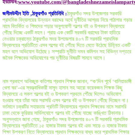
ইউটিউব:
www.youtube.com/@bangladeshnezameislampart
জসীমউদ্দীন ইতি ,ঠাকুরগাঁও প্রতিনিধি :
ঠাকুরগাঁও সদর উপজেলার সরকারি
প্রাথমিক বিদ্যালয়ের উন্নয়ন বরাদ্দের অর্থে দূর্নীতির আশ্রয় নিয়ে পাঠাগার গড়ার
নামে বিতর্কিত ও শিশুদের পড়ার অনুপযোগী গল্পের বই ও উপকরণ বিদ্যালয়ে
পৌঁছে দিচ্ছে একটি মহল। প্রায় এক কোটি সরকারি বরাদ্দের টাকা হাতিয়ে
নেওয়ার চক্রান্তে ঠাকুরগাঁও সদর উপজেলার ৪০৭ টি সরকারি প্রাথমিক
বিদ্যালয়ের প্রতিটিতে এসব গল্পের বই পৌঁছে দিতে মেতে উঠেছে চিহ্নিত একটি
মহল বলে অভিযোগ উঠেছে। সম্প্রতি দূর্নীতি দমন কমিশন সহ বিভিন্ন দপ্তরে
জনৈক শিক্ষকের অভিযোগের পর দূর্নীতির বিষয়টি সামনে আসে।
নাম প্রকাশে অনিচ্ছুক কতিপয় প্রধান শিক্ষক জানান, “ক’দিন পূর্বে ‘বালিয়াডাঙ্গী
খেলা ঘর’-এর স্বত্ত্বাধিকারী মাসুদ হাসান সহ আরো কয়েকজন শিক্ষক কিছু
বিদ্যালয়ে এ সকল গল্পের বই ও উপকরণ প্রথমে পৌঁছে দিলেও অভিযোগ
হওয়ার পরে তাঁরা আর সরাসরি এসব গল্পের বই ও উপকরণ পৌঁছে দিচ্ছেন না।
বর্তমানে চক্রটির সহায়তায় প্রতিটি বিদ্যালয়ের প্রধান শিক্ষকের নামে সরাসরি
ঢাকা থেকে কুরিয়ার সার্ভিসযোগে গল্পের বই পৌঁছে যাচ্ছে কাঙ্খিত ঠিকানায়।
অনুসন্ধানে জানা গেছে, ঠাকুরগাঁও সদর উপজেলার ৪০৭ টি সরকারি প্রাথমিক
বিদ্যালয়ের প্রতিটিতে ১৫ হাজার টাকার গল্পের বই এবং সাড়ে ৩ হাজার টাকার
শিক্ষা উপকরণ নিতে বিদ্যালয়ের প্রধান শিক্ষকদের বাধ্য করে প্রাথমিক শিক্ষার