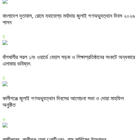
বাংলাদেশ দূতাবাস, রোমে যথাযোগ্য মর্যাদায় জুলাই গণঅভ্যুত্থান দিবস ২০২৬
পালন
৪
বাঁশখালীর সরল ১নং ওয়ার্ডে বেহাল সড়ক ও শিক্ষাপ্রতিষ্ঠানের সংকটে অন্ধকারে
এলাকার ভবিষ্যৎ
৫
কালীগঞ্জে জুলাই গণঅভ্যুত্থান দিবসের আলোচনা সভা ও দোয়া মাহফিল
অনুষ্ঠিত
৬
গাজীপুরের কালীগঞ্জ-ঢাকা (কেটিএল) বাস সার্ভিসের উদ্বোধন