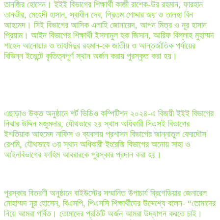
তানজির হোসেন। ইইই বিভাগের শিক্ষার্থী কাজী রাশেক-উর রহমান, ফারহান
তানভীর, মেহেদী হাসান, স্বাধীন দেব, প্রিতম পোদ্দার জয় ও তালহা বিন
আহমেদ। সিই বিভাগের আসিক এলাহি জোনায়েদ, আপন মিত্র ও নূর হাসান
প্রিয়াম। আইন বিভাগের শিক্ষার্থী ইসলামুল হক জিসান, আরিফ বিল্লাহ মুহাম্মদ
শাহেদ আনোয়ার ও তাহমিদুর রহমান-কে জাতীয় ও আন্তর্জাতিক পর্যায়ের
বিভিন্ন ইভেন্টে কৃতিত্বপূর্ণ স্থান অর্জন করায় পুরস্কৃত করা হয়।
এছাড়াও উক্ত অনুষ্ঠানে শর্ট ভিডিও কম্পিটিশন ২০২৪-এ বিজয়ী ইইই বিভাগের
নিঝার উদ্দিন মজুমদার, যৌথভাবে ২য় স্থান অধিকারী সিএসই বিভাগের
ইশতিয়াক আহমেদ নাফিস ও ব্যবসায় প্রশাসন বিভাগের জান্নাতুল ফেরদৌস
রেশমি, যৌথভাবে ৩য় স্থান অধিকারী ইংরেজি বিভাগের অনোয় সাহা ও
আইনবিভাগের ফাহিম আবরারকে পুরস্কার প্রদান করা হয়।
পুরস্কার বিতরণী অনুষ্ঠানে বাইউস্টের সম্মানিত উপাচার্য ব্রিগেডিয়ার জেনারেল
মোহাম্মদ নূর হোসেন, বিএসপি, পিএসসি শিক্ষার্থীদের উদ্দেশ্যে বলেন- “তোমাদের
নিয়ে আমরা গর্বিত। তোমাদের প্রতিটি অর্জন আমরা উদ্‌যাপন করতে চাই।