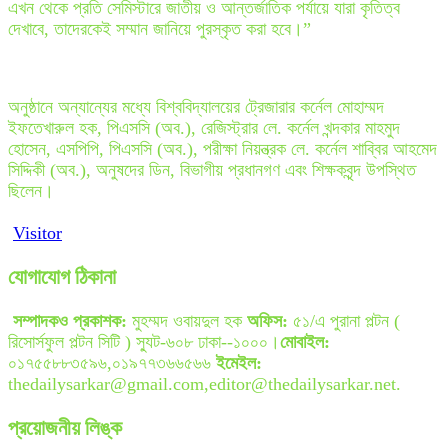
এখন থেকে প্রতি সেমিস্টারে জাতীয় ও আন্তর্জাতিক পর্যায়ে যারা কৃতিত্ব
দেখাবে, তাদেরকেই সম্মান জানিয়ে পুরস্কৃত করা হবে।”
অনুষ্ঠানে অন্যান্যের মধ্যে বিশ্ববিদ্যালয়ের ট্রেজারার কর্নেল মোহাম্মদ
ইফতেখারুল হক, পিএসসি (অব.), রেজিস্ট্রার লে. কর্নেল খন্দকার মাহমুদ
হোসেন, এসপিপি, পিএসসি (অব.), পরীক্ষা নিয়ন্ত্রক লে. কর্নেল শাব্বির আহমেদ
সিদ্দিকী (অব.), অনুষদের ডিন, বিভাগীয় প্রধানগণ এবং শিক্ষকবৃন্দ উপস্থিত
ছিলেন।
Visitor
যোগাযোগ ঠিকানা
সম্পাদকও প্রকাশক:
মুহম্মদ ওবায়দুল হক
অফিস:
৫১/এ পুরানা পল্টন (
রিসোর্সফুল পল্টন সিটি ) স্যুট-৬০৮ ঢাকা--১০০০।
মোবাইল:
০১৭৫৫৮৮৩৫৯৬,০১৯৭৭৩৬৬৫৬৬
ইমেইল:
thedailysarkar@gmail.com,editor@thedailysarkar.net.
প্রয়োজনীয় লিঙ্ক