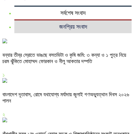
সর্বশেষ সংবাদ
জনপ্রিয় সংবাদ
বন্যার তীব্র স্রোতে ভাঙছে বসতভিটা ও কৃষি জমি: ৩ কন্যা ও ১ পুত্র নিয়ে
চরম ঝুঁকিতে মোহাম্মদ ফোরকান ও নীলু আকতার দম্পতি
১
বাংলাদেশ দূতাবাস, রোমে যথাযোগ্য মর্যাদায় জুলাই গণঅভ্যুত্থান দিবস ২০২৬
পালন
২
বাঁশখালীর সরল ১নং ওয়ার্ডে বেহাল সড়ক ও শিক্ষাপ্রতিষ্ঠানের সংকটে অন্ধকারে