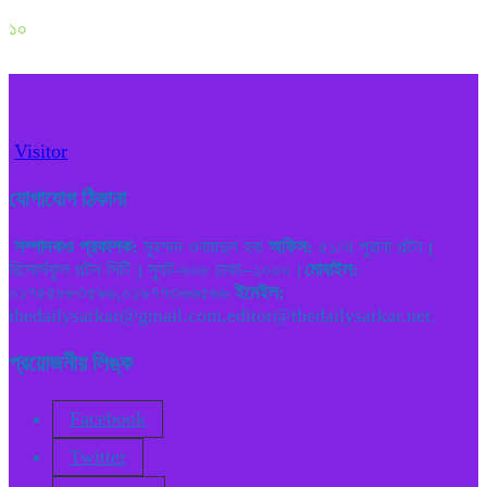
১০
Visitor
যোগাযোগ ঠিকানা
সম্পাদকও প্রকাশক:
মুহম্মদ ওবায়দুল হক
অফিস:
৫১/এ পুরানা পল্টন (
রিসোর্সফুল পল্টন সিটি ) স্যুট-৬০৮ ঢাকা--১০০০।
মোবাইল:
০১৭৫৫৮৮৩৫৯৬,০১৯৭৭৩৬৬৫৬৬
ইমেইল:
thedailysarkar@gmail.com,editor@thedailysarkar.net.
প্রয়োজনীয় লিঙ্ক
Facebook
Twitter