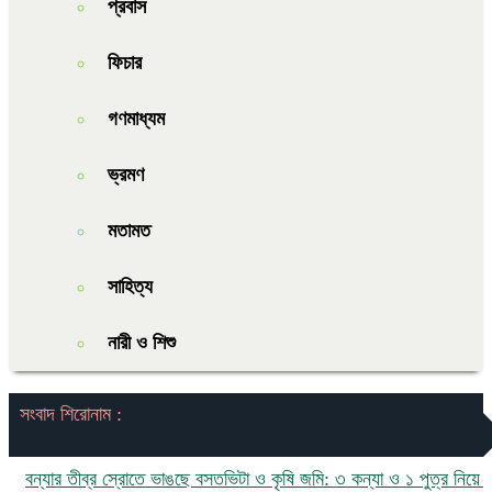
প্রবাস
ফিচার
গণমাধ্যম
ভ্রমণ
মতামত
সাহিত্য
নারী ও শিশু
সংবাদ শিরোনাম :
যার তীব্র স্রোতে ভাঙছে বসতভিটা ও কৃষি জমি: ৩ কন্যা ও ১ পুত্র নিয়ে চরম ঝু