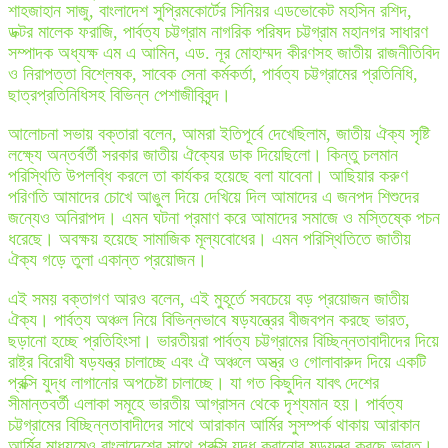
শাহজাহান সাজু, বাংলাদেশ সুপ্রিমকোর্টের সিনিয়র এডভোকেট মহসিন রশিদ,
ডক্টর মালেক ফরাজি, পার্বত্য চট্টগ্রাম নাগরিক পরিষদ চট্টগ্রাম মহানগর সাধারণ
সম্পাদক অধ্যক্ষ এম এ আমিন, এড. নূর মোহাম্মদ কীরণসহ জাতীয় রাজনীতিবিদ
ও নিরাপত্তা বিশ্লেষক, সাবেক সেনা কর্মকর্তা, পার্বত্য চট্টগ্রামের প্রতিনিধি,
ছাত্রপ্রতিনিধিসহ বিভিন্ন পেশাজীবিবৃন্দ।
আলোচনা সভায় বক্তারা বলেন, আমরা ইতিপূর্বে দেখেছিলাম, জাতীয় ঐক্য সৃষ্টি
লক্ষ্যে অন্তর্বর্তী সরকার জাতীয় ঐক্যের ডাক দিয়েছিলো। কিন্তু চলমান
পরিস্থিতি উপলব্ধি করলে তা কার্যকর হয়েছে বলা যাবেনা। আছিয়ার করুণ
পরিণতি আমাদের চোখে আঙুল দিয়ে দেখিয়ে দিল আমাদের এ জনপদ শিশুদের
জন্যেও অনিরাপদ। এমন ঘটনা প্রমাণ করে আমাদের সমাজে ও মস্তিষ্কে পচন
ধরেছে। অবক্ষয় হয়েছে সামাজিক মূল্যবোধের। এমন পরিস্থিতিতে জাতীয়
ঐক্য গড়ে তুলা একান্ত প্রয়োজন।
এই সময় বক্তাগণ আরও বলেন, এই মুহূর্তে সবচেয়ে বড় প্রয়োজন জাতীয়
ঐক্য। পার্বত্য অঞ্চল নিয়ে বিভিন্নভাবে ষড়যন্ত্রের বীজবপন করছে ভারত,
ছড়ানো হচ্ছে প্রতিহিংসা। ভারতীয়রা পার্বত্য চট্টগ্রামের বিচ্ছিন্নতাবাদীদের দিয়ে
রাষ্ট্র বিরোধী ষড়যন্ত্র চালাচ্ছে এবং ঐ অঞ্চলে অস্ত্র ও গোলাবারুদ দিয়ে একটি
প্রক্সি যুদ্ধ লাগানোর অপচেষ্টা চালাচ্ছে। যা গত কিছুদিন যাবৎ দেশের
সীমান্তবর্তী এলাকা সমূহে ভারতীয় আগ্রাসন থেকে দৃশ্যমান হয়। পার্বত্য
চট্টগ্রামের বিচ্ছিন্নতাবাদীদের সাথে আরাকান আর্মির সুসম্পর্ক থাকায় আরাকান
আর্মির মাধ্যমেও বাংলাদেশের সাথে প্রক্সি যুদ্ধ করানোর ষড়যন্ত্র করছে ভারত।