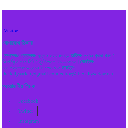
Visitor
যোগাযোগ ঠিকানা
সম্পাদকও প্রকাশক:
মুহম্মদ ওবায়দুল হক
অফিস:
৫১/এ পুরানা পল্টন (
রিসোর্সফুল পল্টন সিটি ) স্যুট-৬০৮ ঢাকা--১০০০।
মোবাইল:
০১৭৫৫৮৮৩৫৯৬,০১৯৭৭৩৬৬৫৬৬
ইমেইল:
thedailysarkar@gmail.com,editor@thedailysarkar.net.
প্রয়োজনীয় লিঙ্ক
Facebook
Twitter
Instagram