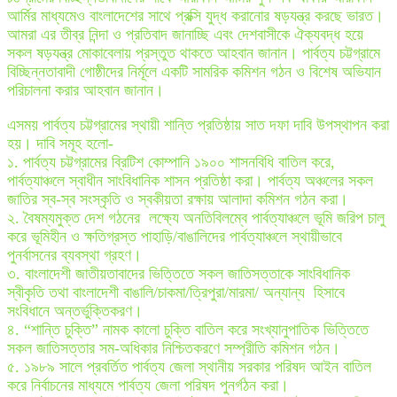
আর্মির মাধ্যমেও বাংলাদেশের সাথে প্রক্সি যুদ্ধ করানোর ষড়যন্ত্র করছে ভারত।
আমরা এর তীব্র নিন্দা ও প্রতিবাদ জানাচ্ছি এবং দেশবাসীকে ঐক্যবদ্ধ হয়ে
সকল ষড়যন্ত্র মোকাবেলায় প্রস্তুত থাকতে আহবান জানান। পার্বত্য চট্টগ্রামে
বিচ্ছিন্নতাবাদী গোষ্ঠীদের নির্মূলে একটি সামরিক কমিশন গঠন ও বিশেষ অভিযান
পরিচালনা করার আহবান জানান।
এসময় পার্বত্য চট্টগ্রামের স্থায়ী শান্তি প্রতিষ্ঠায় সাত দফা দাবি উপস্থাপন করা
হয়। দাবি সমূহ হলো-
১. পার্বত্য চট্টগ্রামের ব্রিটিশ কোম্পানি ১৯০০ শাসনবিধি বাতিল করে,
পার্বত্যাঞ্চলে স্বাধীন সাংবিধানিক শাসন প্রতিষ্ঠা করা। পার্বত্য অঞ্চলের সকল
জাতির স্ব-স্ব সংস্কৃতি ও স্বকীয়তা রক্ষায় আলাদা কমিশন গঠন করা।
২. বৈষম্যমুক্ত দেশ গঠনের লক্ষ্যে অনতিবিলম্বে পার্বত্যাঞ্চলে ভূমি জরিপ চালু
করে ভূমিহীন ও ক্ষতিগ্রস্ত পাহাড়ি/বাঙালিদের পার্বত্যাঞ্চলে স্থায়ীভাবে
পুনর্বাসনের ব্যবস্থা গ্রহণ।
৩. বাংলাদেশী জাতীয়তাবাদের ভিত্তিতে সকল জাতিসত্তাকে সাংবিধানিক
স্বীকৃতি তথা বাংলাদেশী বাঙালি/চাকমা/ত্রিপুরা/মারমা/ অন্যান্য হিসাবে
সংবিধানে অন্তর্ভুক্তিকরণ।
৪. “শান্তি চুক্তি” নামক কালো চুক্তি বাতিল করে সংখ্যানুপাতিক ভিত্তিতে
সকল জাতিসত্তার সম-অধিকার নিশ্চিতকরণে সম্প্রীতি কমিশন গঠন।
৫. ১৯৮৯ সালে প্রবর্তিত পার্বত্য জেলা স্থানীয় সরকার পরিষদ আইন বাতিল
করে নির্বাচনের মাধ্যমে পার্বত্য জেলা পরিষদ পুনর্গঠন করা।