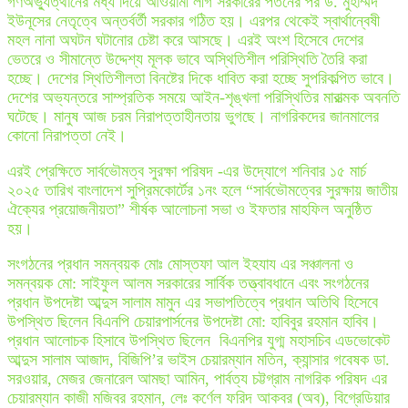
গণঅভ্যুত্থানের মধ্য দিয়ে আওয়ামী লীগ সরকারের পতনের পর ড. মুহাম্মদ
ইউনূসের নেতৃত্বে অন্তর্বর্তী সরকার গঠিত হয়। এরপর থেকেই স্বার্থান্বেষী
মহল নানা অঘটন ঘটানোর চেষ্টা করে আসছে। এরই অংশ হিসেবে দেশের
ভেতরে ও সীমান্তে উদ্দেশ্য মূলক ভাবে অস্থিতিশীল পরিস্থিতি তৈরি করা
হচ্ছে। দেশের স্থিতিশীলতা বিনষ্টের দিকে ধাবিত করা হচ্ছে সুপরিকল্পিত ভাবে।
দেশের অভ্যন্তরে সাম্প্রতিক সময়ে আইন-শৃঙ্খলা পরিস্থিতির মারাত্মক অবনতি
ঘটেছে। মানুষ আজ চরম নিরাপত্তাহীনতায় ভুগছে। নাগরিকদের জানমালের
কোনো নিরাপত্তা নেই।
এরই প্রেক্ষিতে সার্বভৌমত্ব সুরক্ষা পরিষদ -এর উদ্যোগে শনিবার ১৫ মার্চ
২০২৫ তারিখ বাংলাদেশ সুপ্রিমকোর্টের ১নং হলে “সার্বভৌমত্বের সুরক্ষায় জাতীয়
ঐক্যের প্রয়োজনীয়তা” শীর্ষক আলোচনা সভা ও ইফতার মাহফিল অনুষ্ঠিত
হয়।
সংগঠনের প্রধান সমন্বয়ক মোঃ মোস্তফা আল ইহযায এর সঞ্চালনা ও
সমন্বয়ক মো: সাইফুল আলম সরকারের সার্বিক তত্ত্বাবধানে এবং সংগঠনের
প্রধান উপদেষ্টা আব্দুস সালাম মামুন এর সভাপতিত্বে প্রধান অতিথি হিসেবে
উপস্থিত ছিলেন বিএনপি চেয়ারপার্সনের উপদেষ্টা মো: হাবিবুর রহমান হাবিব।
প্রধান আলোচক হিসাবে উপস্থিত ছিলেন বিএনপির যুগ্ম মহাসচিব এডভোকেট
আব্দুস সালাম আজাদ, বিজিপি’র ভাইস চেয়ারম্যান মতিন, ক্যান্সার গবেষক ডা.
সরওয়ার, মেজর জেনারেল আমছা আমিন, পার্বত্য চট্টগ্রাম নাগরিক পরিষদ এর
চেয়ারম্যান কাজী মজিবর রহমান, লেঃ কর্ণেল ফরিদ আকবর (অব), বিগ্রেডিয়ার