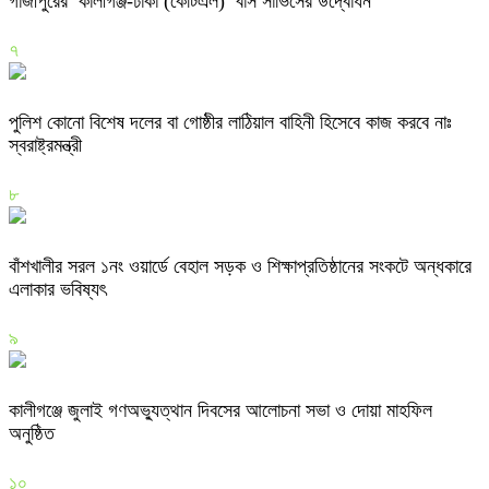
গাজীপুরের কালীগঞ্জ-ঢাকা (কেটিএল) বাস সার্ভিসের উদ্বোধন
৭
পুলিশ কোনো বিশেষ দলের বা গোষ্ঠীর লাঠিয়াল বাহিনী হিসেবে কাজ করবে নাঃ
স্বরাষ্ট্রমন্ত্রী
৮
বাঁশখালীর সরল ১নং ওয়ার্ডে বেহাল সড়ক ও শিক্ষাপ্রতিষ্ঠানের সংকটে অন্ধকারে
এলাকার ভবিষ্যৎ
৯
কালীগঞ্জে জুলাই গণঅভ্যুত্থান দিবসের আলোচনা সভা ও দোয়া মাহফিল
অনুষ্ঠিত
১০