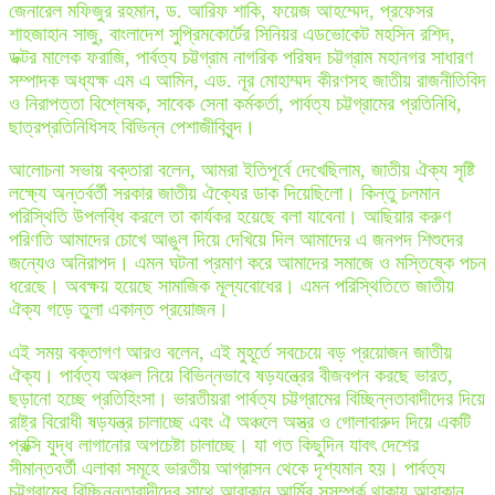
জেনারেল মফিজুর রহমান, ড. আরিফ শাকি, ফয়েজ আহম্মেদ, প্রফেসর
শাহজাহান সাজু, বাংলাদেশ সুপ্রিমকোর্টের সিনিয়র এডভোকেট মহসিন রশিদ,
ডক্টর মালেক ফরাজি, পার্বত্য চট্টগ্রাম নাগরিক পরিষদ চট্টগ্রাম মহানগর সাধারণ
সম্পাদক অধ্যক্ষ এম এ আমিন, এড. নূর মোহাম্মদ কীরণসহ জাতীয় রাজনীতিবিদ
ও নিরাপত্তা বিশ্লেষক, সাবেক সেনা কর্মকর্তা, পার্বত্য চট্টগ্রামের প্রতিনিধি,
ছাত্রপ্রতিনিধিসহ বিভিন্ন পেশাজীবিবৃন্দ।
আলোচনা সভায় বক্তারা বলেন, আমরা ইতিপূর্বে দেখেছিলাম, জাতীয় ঐক্য সৃষ্টি
লক্ষ্যে অন্তর্বর্তী সরকার জাতীয় ঐক্যের ডাক দিয়েছিলো। কিন্তু চলমান
পরিস্থিতি উপলব্ধি করলে তা কার্যকর হয়েছে বলা যাবেনা। আছিয়ার করুণ
পরিণতি আমাদের চোখে আঙুল দিয়ে দেখিয়ে দিল আমাদের এ জনপদ শিশুদের
জন্যেও অনিরাপদ। এমন ঘটনা প্রমাণ করে আমাদের সমাজে ও মস্তিষ্কে পচন
ধরেছে। অবক্ষয় হয়েছে সামাজিক মূল্যবোধের। এমন পরিস্থিতিতে জাতীয়
ঐক্য গড়ে তুলা একান্ত প্রয়োজন।
এই সময় বক্তাগণ আরও বলেন, এই মুহূর্তে সবচেয়ে বড় প্রয়োজন জাতীয়
ঐক্য। পার্বত্য অঞ্চল নিয়ে বিভিন্নভাবে ষড়যন্ত্রের বীজবপন করছে ভারত,
ছড়ানো হচ্ছে প্রতিহিংসা। ভারতীয়রা পার্বত্য চট্টগ্রামের বিচ্ছিন্নতাবাদীদের দিয়ে
রাষ্ট্র বিরোধী ষড়যন্ত্র চালাচ্ছে এবং ঐ অঞ্চলে অস্ত্র ও গোলাবারুদ দিয়ে একটি
প্রক্সি যুদ্ধ লাগানোর অপচেষ্টা চালাচ্ছে। যা গত কিছুদিন যাবৎ দেশের
সীমান্তবর্তী এলাকা সমূহে ভারতীয় আগ্রাসন থেকে দৃশ্যমান হয়। পার্বত্য
চট্টগ্রামের বিচ্ছিন্নতাবাদীদের সাথে আরাকান আর্মির সুসম্পর্ক থাকায় আরাকান