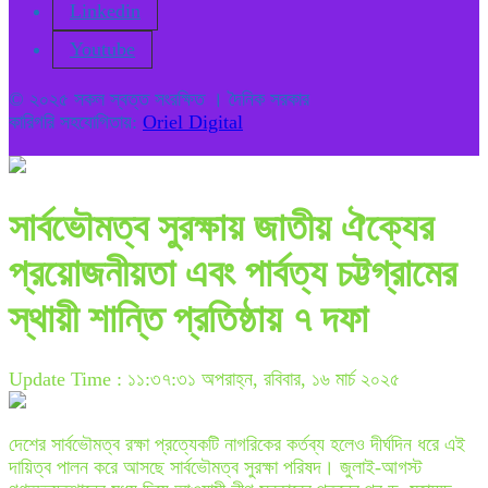
Linkedin
Youtube
© ২০২৫ সকল স্বত্ত সংরক্ষিত । দৈনিক সরকার
কারিগরি সহযোগিতায়:
Oriel Digital
সার্বভৌমত্ব সুরক্ষায় জাতীয় ঐক্যের
প্রয়োজনীয়তা এবং পার্বত্য চট্টগ্রামের
স্থায়ী শান্তি প্রতিষ্ঠায় ৭ দফা
Update Time : ১১:৩৭:৩১ অপরাহ্ন, রবিবার, ১৬ মার্চ ২০২৫
দেশের সার্বভৌমত্ব রক্ষা প্রত্যেকটি নাগরিকের কর্তব্য হলেও দীর্ঘদিন ধরে এই
দায়িত্ব পালন করে আসছে সার্বভৌমত্ব সুরক্ষা পরিষদ। জুলাই-আগস্ট