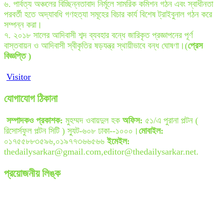
৬. পার্বত্য অঞ্চলের বিচ্ছিন্নতাবাদ নির্মূলে সামরিক কমিশন গঠন এবং স্বাধীনতা
পরবর্তী হতে অদ্যাবধি গণহত্যা সমূহের বিচার কার্য বিশেষ ট্রাইবুনাল গঠন করে
সম্পন্ন করা।
৭. ২০১৮ সালের আদিবাসী শব্দ ব্যবহার বন্ধে জারিকৃত প্রজ্ঞাপনের পূর্ণ
বাস্তবায়ন ও আদিবাসী স্বীকৃতির ষড়যন্ত্র স্থায়ীভাবে বন্ধ ঘোষণা।(
প্রেস
বিজ্ঞপ্তি )
Visitor
যোগাযোগ ঠিকানা
সম্পাদকও প্রকাশক:
মুহম্মদ ওবায়দুল হক
অফিস:
৫১/এ পুরানা পল্টন (
রিসোর্সফুল পল্টন সিটি ) স্যুট-৬০৮ ঢাকা--১০০০।
মোবাইল:
০১৭৫৫৮৮৩৫৯৬,০১৯৭৭৩৬৬৫৬৬
ইমেইল:
thedailysarkar@gmail.com,editor@thedailysarkar.net.
প্রয়োজনীয় লিঙ্ক