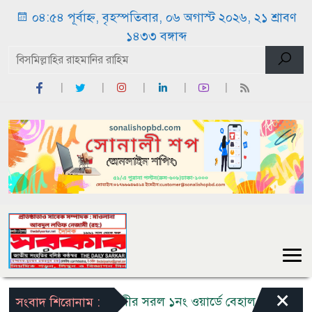
০৪:৫৪ পূর্বাহ্ন, বৃহস্পতিবার, ০৬ অগাস্ট ২০২৬, ২১ শ্রাবণ
১৪৩৩ বঙ্গাব্দ
×
বাঁশখালীর সরল ১নং ওয়ার্ডে বেহাল সড়ক ও শিক্ষাপ্
সংবাদ শিরোনাম :