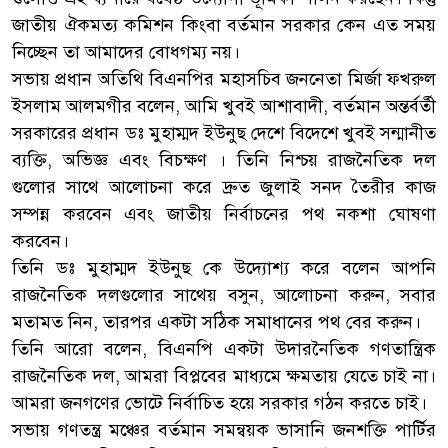
জাতীয় ঐকমত্য কমিশন কিংবা বর্তমান সরকার কেন এত সময়
নিচ্ছেন তা আমাদের বোধগম্য নয়।
সভায় প্রধান অতিথি বিএনপির মহাসচিব জননেতা মির্জা ফখরুল
ইসলাম আলমগীর বলেন, আমি খুবই আশাবাদী, বর্তমান অন্তর্বর্তী
সরকারের প্রধান ডঃ মুহাম্মদ ইউনুছ দেশে বিদেশে খুবই সন্মানীত
ব্যক্তি, অভিজ্ঞ এবং বিচক্ষণ । তিনি নিশ্চয় রাজনৈতিক দল
গুলোর সাথে আলোচনা করে দ্রুত জুলাই সনদ তৈরীর কাজ
সম্পন্ন করবেন এবং জাতীয় নির্বাচনের পথ নকশা ঘোষণা
করবেন।
তিনি ডঃ মুহাম্মদ ইউনুছ কে উদ্যোশ্য করে বলেন আপনি
রাজনৈতিক দলগুলোর সাথেয় বসুন, আলোচনা করুন, সবার
মতামত নিন, তারপর একটা সঠিক সমাধানের পথ বের করুন।
তিনি আরো বলেন, বিএনপি একটা উদারনৈতিক গণতান্ত্রিক
রাজনৈতিক দল, আমরা বিপ্লবের মাধ্যমে ক্ষমতায় যেতে চাই না।
আমরা জনগণের ভোটে নির্বাচিত হয়ে সরকার গঠন করতে চাই।
সভায় গণতন্ত্র মঞ্চের বর্তমান সমন্বয়ক ভাসানি জনশক্তি পার্টির