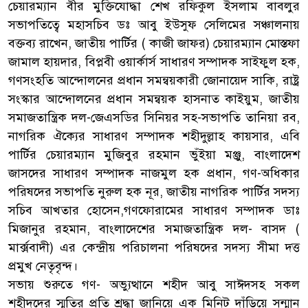
চেয়ারম্যান বীর মুক্তিযোদ্ধা শেখ রফিকুল ইসলাম বাবলুর
সভাপতিত্বে মহাসচিব ডঃ আবু ইউসুফ সেলিমের সঞ্চালনায়
বক্তব্য রাখেন, জাতীয় পার্টির ( কাজী জাফর) চেয়ারম্যান মোস্তফা
জামাল হায়দার, বিপ্লবী ওয়ার্কার্স সাধারণ সম্পাদক সাইফুল হক,
গণসংহতি আন্দোলনের প্রধান সমন্বয়কারী জোনায়েদ সাকি, রাষ্ট্র
সংস্কার আন্দোলনের প্রধান সমন্বয়ক হাসনাত কাইয়ুম, জাতীয়
সমাজতান্ত্রিক দল-জেএসডির সিনিয়র সহ-সভাপতি তানিয়া রব,
নাগরিক ঐক্যের সাধারণ সম্পাদক শহীদুল্লাহ কায়সার, এবি
পার্টির চেয়ারম্যান মুজিবুর রহমান ভুঁইয়া মঞ্জু, বাংলাদেশ
জাসদের সাধারণ সম্পাদক নাজমুল হক প্রধান, গণ-অধিকার
পরিষদের সভাপতি নুরুল হক নূর, জাতীয় নাগরিক পার্টির সদস্য
সচিব আখতার হোসেন,গণফোরামের সাধারণ সম্পাদক ডাঃ
মিজানুর রহমান, বাংলাদেশের সমাজতান্ত্রিক দল- বাসদ (
মার্ক্সবাদী) এর কেন্দ্রীয় পরিচালনা পরিষদের সদস্য সীমা দত্ত
প্রমুখ নেতৃবৃন্দ।
সভায় শুরুতে গণ- অভ্যুত্থানে শহীদ আবু সাঈদসহ সকল
শহীদদের স্মৃতির প্রতি শ্রদ্ধা জানিয়ে এক মিনিট দাঁড়িয়ে সন্মান