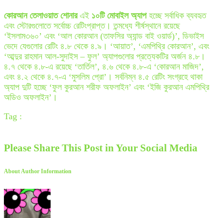
কোরআন তেলাওয়াত শোনার
এই
১০টি মোবাইল অ্যাপ
হচ্ছে সর্বাধিক ব্যবহৃত
এবং স্টোরগুলোতে সর্বোচ্চ রেটিংপ্রাপ্ত। তন্মধ্যে শীর্ষস্থানে রয়েছে
‘ইসলাম৩৬০’ এবং ‘আল কোরআন (তাফসির অ্যান্ড বাই ওয়ার্ড)’, ডিভাইস
ভেদে যেগুলোর রেটিং ৪.৮ থেকে ৪.৯। ‘আয়াত’, ‘এমপিথ্রি কোরআন’, এবং
‘আব্দুর রাহমান আল-সুদাইস – ফুল’ অ্যাপগুলোর প্রত্যেকটির অর্জন ৪.৮।
৪.৭ থেকে ৪.৮-এ রয়েছে ‘তার্তিল’, ৪.৬ থেকে ৪.৮-এ ‘কোরআন মাজিদ’,
এবং ৪.২ থেকে ৪.৭-এ ‘মুসলিম প্রো’। সর্বনিম্ন ৪.৫ রেটিং সংগ্রহে থাকা
অ্যাপ দুটি হচ্ছে ‘ফুল কুরআন শরীফ অফলাইন’ এবং ‘ইজি কুরআন এমপিথ্রি
অডিও অফলাইন’।
Tag :
Please Share This Post in Your Social Media
About Author Information