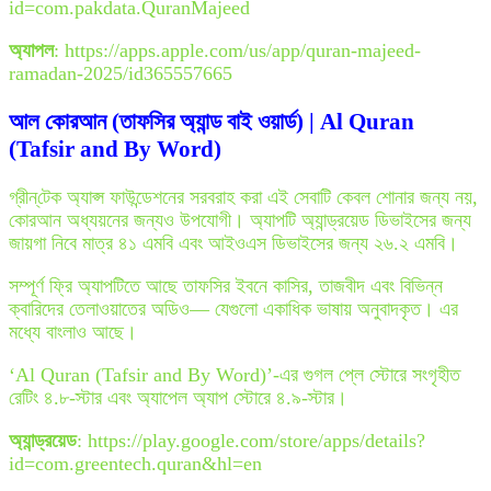
id=com.pakdata.QuranMajeed
অ্যাপল
: https://apps.apple.com/us/app/quran-majeed-
ramadan-2025/id365557665
আল কোরআন (তাফসির অ্যান্ড বাই ওয়ার্ড) | Al Quran
(Tafsir and By Word)
গ্রীন্‌টেক অ্যাপ্স ফাউন্ডেশনের সরবরাহ করা এই সেবাটি কেবল শোনার জন্য নয়,
কোরআন অধ্যয়নের জন্যও উপযোগী। অ্যাপটি অ্যান্ড্রয়েড ডিভাইসের জন্য
জায়গা নিবে মাত্র ৪১ এমবি এবং আইওএস ডিভাইসের জন্য ২৬.২ এমবি।
সম্পূর্ণ ফ্রি অ্যাপটিতে আছে তাফসির ইবনে কাসির, তাজবীদ এবং বিভিন্ন
ক্বারিদের তেলাওয়াতের অডিও— যেগুলো একাধিক ভাষায় অনুবাদকৃত। এর
মধ্যে বাংলাও আছে।
‘Al Quran (Tafsir and By Word)’-এর গুগল প্লে স্টোরে সংগৃহীত
রেটিং ৪.৮-স্টার এবং অ্যাপেল অ্যাপ স্টোরে ৪.৯-স্টার।
অ্যান্ড্রয়েড
: https://play.google.com/store/apps/details?
id=com.greentech.quran&hl=en