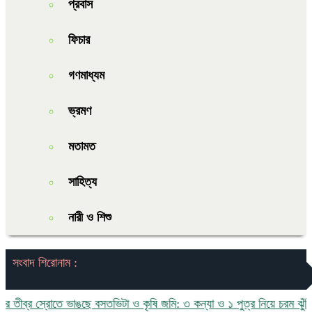
প্রবাস
ফিচার
গণমাধ্যম
ভ্রমণ
মতামত
সাহিত্য
নারী ও শিশু
সংবাদ শিরোনাম :
 স্রোতে ভাঙছে বসতভিটা ও কৃষি জমি: ৩ কন্যা ও ১ পুত্র নিয়ে চরম ঝুঁকিতে মোহা