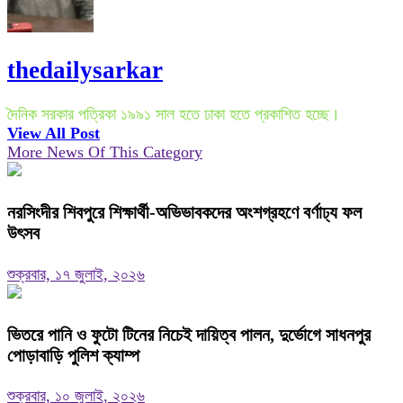
thedailysarkar
দৈনিক সরকার পত্রিকা ১৯৯১ সাল হতে ঢাকা হতে প্রকাশিত হচ্ছে।
View All Post
More News Of This Category
নরসিংদীর শিবপুরে শিক্ষার্থী-অভিভাবকদের অংশগ্রহণে বর্ণাঢ্য ফল
উৎসব
শুক্রবার, ১৭ জুলাই, ২০২৬
ভিতরে পানি ও ফুটো টিনের নিচেই দায়িত্ব পালন, দুর্ভোগে সাধনপুর
পোড়াবাড়ি পুলিশ ক্যাম্প
শুক্রবার, ১০ জুলাই, ২০২৬