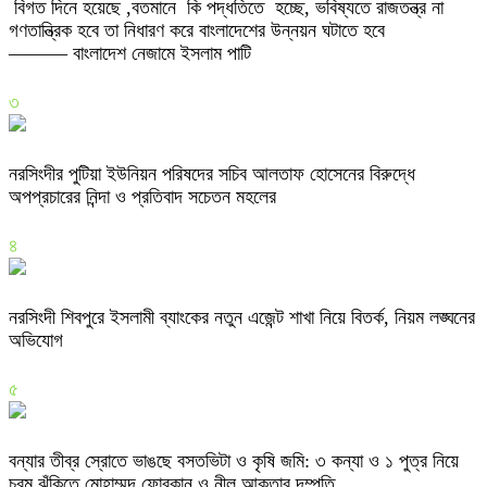
বিগত দিনে হয়েছে ,বতমানে কি পদ্ধতিতে হচ্ছে, ভবিষ্যতে রাজতন্ত্র না
গণতান্ত্রিক হবে তা নিধারণ করে বাংলাদেশের উন্নয়ন ঘটাতে হবে
——— বাংলাদেশ নেজামে ইসলাম পাটি
৩
নরসিংদীর পুটিয়া ইউনিয়ন পরিষদের সচিব আলতাফ হোসেনের বিরুদ্ধে
অপপ্রচারের নিন্দা ও প্রতিবাদ সচেতন মহলের
৪
নরসিংদী শিবপুরে ইসলামী ব্যাংকের নতুন এজেন্ট শাখা নিয়ে বিতর্ক, নিয়ম লঙ্ঘনের
অভিযোগ
৫
বন্যার তীব্র স্রোতে ভাঙছে বসতভিটা ও কৃষি জমি: ৩ কন্যা ও ১ পুত্র নিয়ে
চরম ঝুঁকিতে মোহাম্মদ ফোরকান ও নীলু আকতার দম্পতি