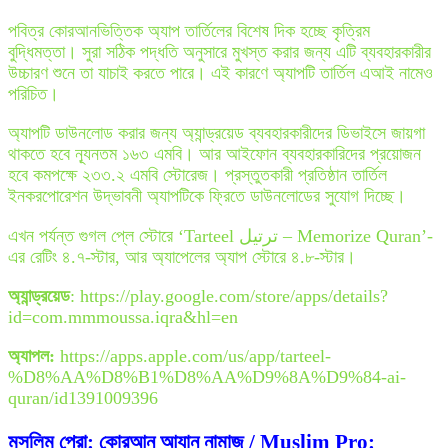
পবিত্র কোরআনভিত্তিক অ্যাপ তার্তিলের বিশেষ দিক হচ্ছে কৃত্রিম
বুদ্ধিমত্তা। সুরা সঠিক পদ্ধতি অনুসারে মুখস্ত করার জন্য এটি ব্যবহারকারীর
উচ্চারণ শুনে তা যাচাই করতে পারে। এই কারণে অ্যাপটি তার্তিল এআই নামেও
পরিচিত।
অ্যাপটি ডাউনলোড করার জন্য অ্যান্ড্রয়েড ব্যবহারকারীদের ডিভাইসে জায়গা
থাকতে হবে ন্যূনতম ১৬৩ এমবি। আর আইফোন ব্যবহারকারিদের প্রয়োজন
হবে কমপক্ষে ২৩৩.২ এমবি স্টোরেজ। প্রস্তুতকারী প্রতিষ্ঠান তার্তিল
ইনকরপোরেশন উদ্ভাবনী অ্যাপটিকে ফ্রিতে ডাউনলোডের সুযোগ দিচ্ছে।
এখন পর্যন্ত গুগল প্লে স্টোরে ‘Tarteel ترتيل – Memorize Quran’-
এর রেটিং ৪.৭-স্টার, আর অ্যাপেলের অ্যাপ স্টোরে ৪.৮-স্টার।
অ্যান্ড্রয়েড
: https://play.google.com/store/apps/details?
id=com.mmmoussa.iqra&hl=en
অ্যাপল:
https://apps.apple.com/us/app/tarteel-
%D8%AA%D8%B1%D8%AA%D9%8A%D9%84-ai-
quran/id1391009396
মুসলিম প্রো: কোরআন আযান নামাজ / Muslim Pro: