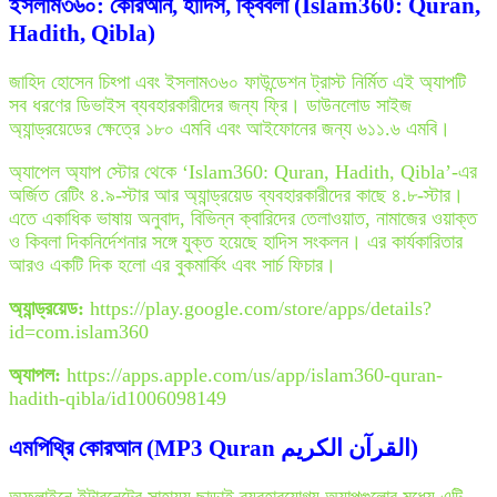
ইসলাম৩৬০: কোরআন, হাদিস, ক্বিবলা (Islam360: Quran,
Hadith, Qibla)
জাহিদ হোসেন চিহ্পা এবং ইসলাম৩৬০ ফাউন্ডেশন ট্রাস্ট নির্মিত এই অ্যাপটি
সব ধরণের ডিভাইস ব্যবহারকারীদের জন্য ফ্রি। ডাউনলোড সাইজ
অ্যান্ড্রয়েডের ক্ষেত্রে ১৮০ এমবি এবং আইফোনের জন্য ৬১১.৬ এমবি।
অ্যাপেল অ্যাপ স্টোর থেকে ‘Islam360: Quran, Hadith, Qibla’-এর
অর্জিত রেটিং ৪.৯-স্টার আর অ্যান্ড্রয়েড ব্যবহারকারীদের কাছে ৪.৮-স্টার।
এতে একাধিক ভাষায় অনুবাদ, বিভিন্ন ক্বারিদের তেলাওয়াত, নামাজের ওয়াক্ত
ও কিবলা দিকনির্দেশনার সঙ্গে যুক্ত হয়েছে হাদিস সংকলন। এর কার্যকারিতার
আরও একটি দিক হলো এর বুকমার্কিং এবং সার্চ ফিচার।
অ্যান্ড্রয়েড:
https://play.google.com/store/apps/details?
id=com.islam360
অ্যাপল:
https://apps.apple.com/us/app/islam360-quran-
hadith-qibla/id1006098149
এমপিথ্রি কোরআন (MP3 Quran القرآن الكريم)