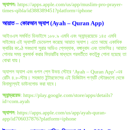
অ্যাপল:
https://apps.apple.com/us/app/muslim-pro-prayer-
times-qibla/id388389451?platform=iphone
আয়াত – কোরআন অ্যাপ (Ayah – Quran App)
আইওএস সমর্থিত ডিভাইসে ১৮৮.৯ এমবি এবং অ্যান্ড্রয়েডে ১৪৫ এমবি
সাইজের এই অ্যাপটি ডেভেলপ করেছে আয়াত অ্যাপ। এতে আছে একাধিক
ক্বারির কণ্ঠে সবগুলো সুরার অডিও প্লেব্যাক, বঙ্গানুবাদ এবং তাফসির। আয়াত
শোনার সময় বুকমার্ক করার ফিচারটির মাধ্যমে পরবর্তীতে কতটুকু শোনা হয়েছে তা
বোঝা যায়।
অ্যাপল অ্যাপ এবং গুগল প্লে উভয় স্টোরে ‘Ayah – Quran App’-এর
রেটিং ৪.৮-স্টার। সহজাত ইন্টারফেসের এই ডিজিটাল পণ্যটি স্টোরগুলো থেকে
বিনামূল্যেই ডাউনলোড করা যাবে।
অ্যান্ড্রয়েড
: https://play.google.com/store/apps/details?
id=com.ayah
অ্যাপল
: https://apps.apple.com/us/app/ayah-quran-
app/id706037876?platform=iphone