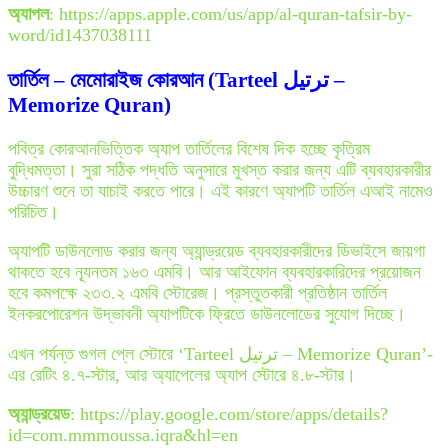
অ্যাপল
: https://apps.apple.com/us/app/al-quran-tafsir-by-
word/id1437038111
তার্তিল – মেমোরাইজ কোরআন (Tarteel ترتيل –
Memorize Quran)
পবিত্র কোরআনভিত্তিক অ্যাপ তার্তিলের বিশেষ দিক হচ্ছে কৃত্রিম
বুদ্ধিমত্তা। সুরা সঠিক পদ্ধতি অনুসারে মুখস্ত করার জন্য এটি ব্যবহারকারীর
উচ্চারণ শুনে তা যাচাই করতে পারে। এই কারণে অ্যাপটি তার্তিল এআই নামেও
পরিচিত।
অ্যাপটি ডাউনলোড করার জন্য অ্যান্ড্রয়েড ব্যবহারকারীদের ডিভাইসে জায়গা
থাকতে হবে ন্যূনতম ১৬৩ এমবি। আর আইফোন ব্যবহারকারিদের প্রয়োজন
হবে কমপক্ষে ২৩৩.২ এমবি স্টোরেজ। প্রস্তুতকারী প্রতিষ্ঠান তার্তিল
ইনকরপোরেশন উদ্ভাবনী অ্যাপটিকে ফ্রিতে ডাউনলোডের সুযোগ দিচ্ছে।
এখন পর্যন্ত গুগল প্লে স্টোরে ‘Tarteel ترتيل – Memorize Quran’-
এর রেটিং ৪.৭-স্টার, আর অ্যাপেলের অ্যাপ স্টোরে ৪.৮-স্টার।
অ্যান্ড্রয়েড
: https://play.google.com/store/apps/details?
id=com.mmmoussa.iqra&hl=en