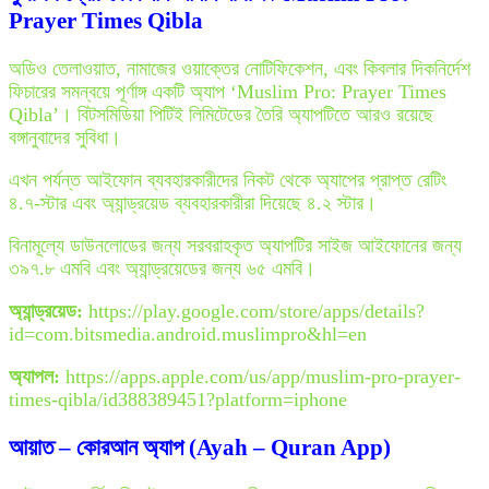
Prayer Times Qibla
অডিও তেলাওয়াত, নামাজের ওয়াক্তের নোটিফিকেশন, এবং কিবলার দিকনির্দেশ
ফিচারের সমন্বয়ে পূর্ণাঙ্গ একটি অ্যাপ ‘Muslim Pro: Prayer Times
Qibla’। বিটসমিডিয়া পিটিই লিমিটেডের তৈরি অ্যাপটিতে আরও রয়েছে
বঙ্গানুবাদের সুবিধা।
এখন পর্যন্ত আইফোন ব্যবহারকারীদের নিকট থেকে অ্যাপের প্রাপ্ত রেটিং
৪.৭-স্টার এবং অ্যান্ড্রয়েড ব্যবহারকারীরা দিয়েছে ৪.২ স্টার।
বিনামূল্যে ডাউনলোডের জন্য সরবরাহকৃত অ্যাপটির সাইজ আইফোনের জন্য
৩৯৭.৮ এমবি এবং অ্যান্ড্রয়েডের জন্য ৬৫ এমবি।
অ্যান্ড্রয়েড:
https://play.google.com/store/apps/details?
id=com.bitsmedia.android.muslimpro&hl=en
অ্যাপল:
https://apps.apple.com/us/app/muslim-pro-prayer-
times-qibla/id388389451?platform=iphone
আয়াত – কোরআন অ্যাপ (Ayah – Quran App)