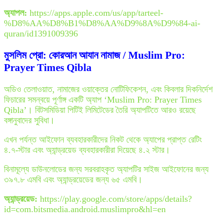
অ্যাপল:
https://apps.apple.com/us/app/tarteel-
%D8%AA%D8%B1%D8%AA%D9%8A%D9%84-ai-
quran/id1391009396
মুসলিম প্রো: কোরআন আযান নামাজ / Muslim Pro:
Prayer Times Qibla
অডিও তেলাওয়াত, নামাজের ওয়াক্তের নোটিফিকেশন, এবং কিবলার দিকনির্দেশ
ফিচারের সমন্বয়ে পূর্ণাঙ্গ একটি অ্যাপ ‘Muslim Pro: Prayer Times
Qibla’। বিটসমিডিয়া পিটিই লিমিটেডের তৈরি অ্যাপটিতে আরও রয়েছে
বঙ্গানুবাদের সুবিধা।
এখন পর্যন্ত আইফোন ব্যবহারকারীদের নিকট থেকে অ্যাপের প্রাপ্ত রেটিং
৪.৭-স্টার এবং অ্যান্ড্রয়েড ব্যবহারকারীরা দিয়েছে ৪.২ স্টার।
বিনামূল্যে ডাউনলোডের জন্য সরবরাহকৃত অ্যাপটির সাইজ আইফোনের জন্য
৩৯৭.৮ এমবি এবং অ্যান্ড্রয়েডের জন্য ৬৫ এমবি।
অ্যান্ড্রয়েড:
https://play.google.com/store/apps/details?
id=com.bitsmedia.android.muslimpro&hl=en