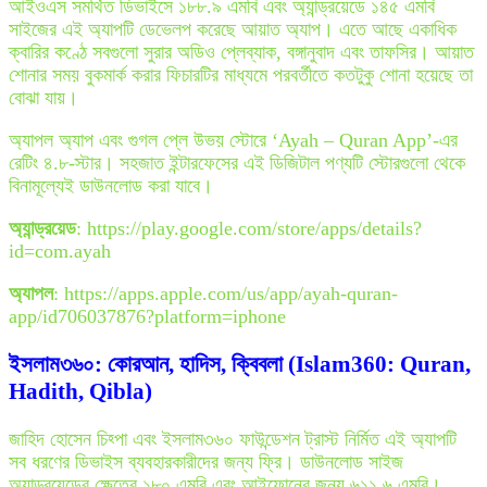
আইওএস সমর্থিত ডিভাইসে ১৮৮.৯ এমবি এবং অ্যান্ড্রয়েডে ১৪৫ এমবি
সাইজের এই অ্যাপটি ডেভেলপ করেছে আয়াত অ্যাপ। এতে আছে একাধিক
ক্বারির কণ্ঠে সবগুলো সুরার অডিও প্লেব্যাক, বঙ্গানুবাদ এবং তাফসির। আয়াত
শোনার সময় বুকমার্ক করার ফিচারটির মাধ্যমে পরবর্তীতে কতটুকু শোনা হয়েছে তা
বোঝা যায়।
অ্যাপল অ্যাপ এবং গুগল প্লে উভয় স্টোরে ‘Ayah – Quran App’-এর
রেটিং ৪.৮-স্টার। সহজাত ইন্টারফেসের এই ডিজিটাল পণ্যটি স্টোরগুলো থেকে
বিনামূল্যেই ডাউনলোড করা যাবে।
অ্যান্ড্রয়েড
: https://play.google.com/store/apps/details?
id=com.ayah
অ্যাপল
: https://apps.apple.com/us/app/ayah-quran-
app/id706037876?platform=iphone
ইসলাম৩৬০: কোরআন, হাদিস, ক্বিবলা (Islam360: Quran,
Hadith, Qibla)
জাহিদ হোসেন চিহ্পা এবং ইসলাম৩৬০ ফাউন্ডেশন ট্রাস্ট নির্মিত এই অ্যাপটি
সব ধরণের ডিভাইস ব্যবহারকারীদের জন্য ফ্রি। ডাউনলোড সাইজ
অ্যান্ড্রয়েডের ক্ষেত্রে ১৮০ এমবি এবং আইফোনের জন্য ৬১১.৬ এমবি।