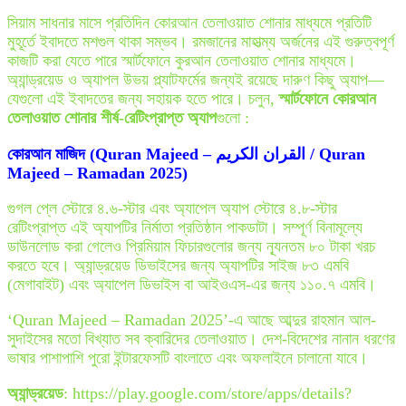
সিয়াম সাধনার মাসে প্রতিদিন কোরআন তেলাওয়াত শোনার মাধ্যমে প্রতিটি
মুহূর্তে ইবাদতে মশগুল থাকা সম্ভব। রমজানের মাহাত্ম্য অর্জনের এই গুরুত্বপূর্ণ
কাজটি করা যেতে পারে স্মার্টফোনে কুরআন তেলাওয়াত শোনার মাধ্যমে।
অ্যান্ড্রয়েড ও অ্যাপল উভয় প্ল্যাটফর্মের জন্যই রয়েছে দারুণ কিছু অ্যাপ—
যেগুলো এই ইবাদতের জন্য সহায়ক হতে পারে। চলুন,
স্মার্টফোনে কোরআন
তেলাওয়াত শোনার শীর্ষ-রেটিংপ্রাপ্ত অ্যাপ
গুলো :
কোরআন মাজিদ (Quran Majeed – القران الكريم / Quran
Majeed – Ramadan 2025)
গুগল প্লে স্টোরে ৪.৬-স্টার এবং অ্যাপেল অ্যাপ স্টোরে ৪.৮-স্টার
রেটিংপ্রাপ্ত এই অ্যাপটির নির্মাতা প্রতিষ্ঠান পাকডাটা। সম্পূর্ণ বিনামূল্যে
ডাউনলোড করা গেলেও প্রিমিয়াম ফিচারগুলোর জন্য ন্যূনতম ৮০ টাকা খরচ
করতে হবে। অ্যান্ড্রয়েড ডিভাইসের জন্য অ্যাপটির সাইজ ৮৩ এমবি
(মেগাবাইট) এবং অ্যাপেল ডিভাইস বা আইওএস-এর জন্য ১১০.৭ এমবি।
‘Quran Majeed – Ramadan 2025’-এ আছে আব্দুর রাহমান আল-
সুদাইসের মতো বিখ্যাত সব ক্বারিদের তেলাওয়াত। দেশ-বিদেশের নানান ধরণের
ভাষার পাশাপাশি পুরো ইন্টারফেসটি বাংলাতে এবং অফলাইনে চালানো যাবে।
অ্যান্ড্রয়েড
: https://play.google.com/store/apps/details?