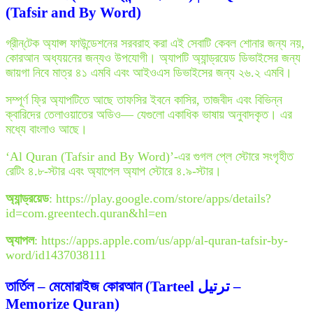
(Tafsir and By Word)
গ্রীন্‌টেক অ্যাপ্স ফাউন্ডেশনের সরবরাহ করা এই সেবাটি কেবল শোনার জন্য নয়,
কোরআন অধ্যয়নের জন্যও উপযোগী। অ্যাপটি অ্যান্ড্রয়েড ডিভাইসের জন্য
জায়গা নিবে মাত্র ৪১ এমবি এবং আইওএস ডিভাইসের জন্য ২৬.২ এমবি।
সম্পূর্ণ ফ্রি অ্যাপটিতে আছে তাফসির ইবনে কাসির, তাজবীদ এবং বিভিন্ন
ক্বারিদের তেলাওয়াতের অডিও— যেগুলো একাধিক ভাষায় অনুবাদকৃত। এর
মধ্যে বাংলাও আছে।
‘Al Quran (Tafsir and By Word)’-এর গুগল প্লে স্টোরে সংগৃহীত
রেটিং ৪.৮-স্টার এবং অ্যাপেল অ্যাপ স্টোরে ৪.৯-স্টার।
অ্যান্ড্রয়েড
: https://play.google.com/store/apps/details?
id=com.greentech.quran&hl=en
অ্যাপল
: https://apps.apple.com/us/app/al-quran-tafsir-by-
word/id1437038111
তার্তিল – মেমোরাইজ কোরআন (Tarteel ترتيل –
Memorize Quran)