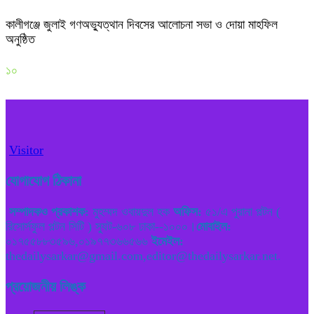
কালীগঞ্জে জুলাই গণঅভ্যুত্থান দিবসের আলোচনা সভা ও দোয়া মাহফিল
অনুষ্ঠিত
১০
Visitor
যোগাযোগ ঠিকানা
সম্পাদকও প্রকাশক:
মুহম্মদ ওবায়দুল হক
অফিস:
৫১/এ পুরানা পল্টন (
রিসোর্সফুল পল্টন সিটি ) স্যুট-৬০৮ ঢাকা--১০০০।
মোবাইল:
০১৭৫৫৮৮৩৫৯৬,০১৯৭৭৩৬৬৫৬৬
ইমেইল:
thedailysarkar@gmail.com,editor@thedailysarkar.net.
প্রয়োজনীয় লিঙ্ক