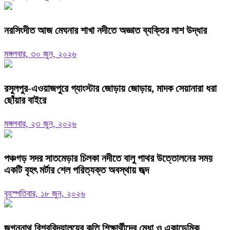
নরসিংদীত আজ মেঘনার শাখা নদীতে অজ্ঞাত ব্যক্তির লাশ উদ্ধার
মঙ্গলবার, ৩০ জুন, ২০২৬
রসুলপুর-এওয়াজপুরে গ্যাংস্টার জোড়ায় জোড়ায়, মাদক সেয়ানারা ধরা
ছোঁয়ার বাইরে
মঙ্গলবার, ২৩ জুন, ২০২৬
পঞ্চগড় সদর সাতমেড়ার চিলকা নদীতে বালু পাথর উত্তোলনের সময়
একটি বৃহৎ মর্টার শেল পরিত্যক্ত অবস্থায় জব্দ
বৃহস্পতিবার, ১৮ জুন, ২০২৬
জগন্নাথ বিশ্ববিদ্যালয়ের কৃতি শিক্ষার্থীদের মেধা ও একাডেমিক