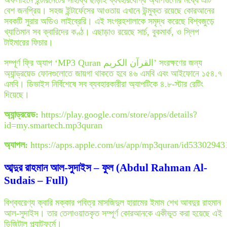
অফলাইনে ইন্টারনেটের সাহায্য ছাড়াই ব্যবহারযোগ্য অ্যাপগুলোর মধ্যে এটি
বেশ জনপ্রিয়। সহজ ইন্টার্ফেসের আওতায় এখানে উন্মুক্ত রয়েছে কোরআনের
সবকটি সুরার অডিও লাইব্রেরি। এই সংগ্রহশালাকে সমৃদ্ধ করেছে বিশ্বজুড়ে
খ্যাতিমান সব ক্বারিদের কণ্ঠ। এছাড়াও রয়েছে সার্চ, বুকমার্ক, ও স্লিপ
টাইমারের ফিচার।
সম্পূর্ণ ফ্রি অ্যাপ ‘MP3 Quran القرآن الكريم’ সংরক্ষণের জন্য
অ্যান্ড্রয়েড ফোনগুলোতে জায়গা থাকতে হবে ৪৬ এমবি এবং আইফোনে ১৫৪.৭
এমবি। ডিভাইস নির্বিশেষে সব ব্যবহারকারীরা অ্যাপটিকে ৪.৮-স্টার রেটিং
দিয়েছে।
অ্যান্ড্রয়েড:
https://play.google.com/store/apps/details?
id=my.smartech.mp3quran
অ্যাপল:
https://apps.apple.com/us/app/mp3quran/id53302943
আব্দুর রাহমান আল-সুদাইস – ফুল (Abdul Rahman Al-
Sudais – Full)
বিশ্ববরেণ্য ক্বারি মক্কার পবিত্র মাসজিদুল হারামের ইমাম শেখ আবদুর রাহমান
আল-সুদাইস। তার তেলাওয়াতকৃত সম্পূর্ণ কোরআনকে একীভূত করা হয়েছে এই
ডিজিটাল প্ল্যাটফর্মে।