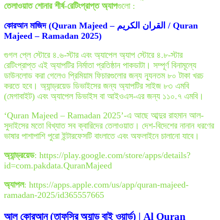
তেলাওয়াত শোনার শীর্ষ-রেটিংপ্রাপ্ত অ্যাপ
গুলো :
কোরআন মাজিদ (Quran Majeed – القران الكريم / Quran
Majeed – Ramadan 2025)
গুগল প্লে স্টোরে ৪.৬-স্টার এবং অ্যাপেল অ্যাপ স্টোরে ৪.৮-স্টার
রেটিংপ্রাপ্ত এই অ্যাপটির নির্মাতা প্রতিষ্ঠান পাকডাটা। সম্পূর্ণ বিনামূল্যে
ডাউনলোড করা গেলেও প্রিমিয়াম ফিচারগুলোর জন্য ন্যূনতম ৮০ টাকা খরচ
করতে হবে। অ্যান্ড্রয়েড ডিভাইসের জন্য অ্যাপটির সাইজ ৮৩ এমবি
(মেগাবাইট) এবং অ্যাপেল ডিভাইস বা আইওএস-এর জন্য ১১০.৭ এমবি।
‘Quran Majeed – Ramadan 2025’-এ আছে আব্দুর রাহমান আল-
সুদাইসের মতো বিখ্যাত সব ক্বারিদের তেলাওয়াত। দেশ-বিদেশের নানান ধরণের
ভাষার পাশাপাশি পুরো ইন্টারফেসটি বাংলাতে এবং অফলাইনে চালানো যাবে।
অ্যান্ড্রয়েড
: https://play.google.com/store/apps/details?
id=com.pakdata.QuranMajeed
অ্যাপল
: https://apps.apple.com/us/app/quran-majeed-
ramadan-2025/id365557665
আল কোরআন (তাফসির অ্যান্ড বাই ওয়ার্ড) | Al Quran