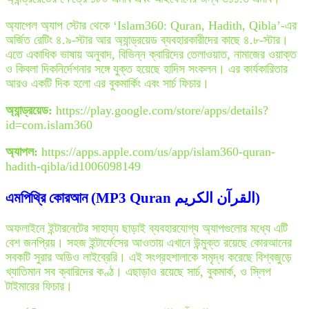
অ্যাপেল অ্যাপ স্টোর থেকে ‘Islam360: Quran, Hadith, Qibla’-এর
অর্জিত রেটিং ৪.৯-স্টার আর অ্যান্ড্রয়েড ব্যবহারকারীদের কাছে ৪.৮-স্টার।
এতে একাধিক ভাষায় অনুবাদ, বিভিন্ন ক্বারিদের তেলাওয়াত, নামাজের ওয়াক্ত
ও কিবলা দিকনির্দেশনার সঙ্গে যুক্ত হয়েছে হাদিস সংকলন। এর কার্যকারিতার
আরও একটি দিক হলো এর বুকমার্কিং এবং সার্চ ফিচার।
অ্যান্ড্রয়েড:
https://play.google.com/store/apps/details?
id=com.islam360
অ্যাপল:
https://apps.apple.com/us/app/islam360-quran-
hadith-qibla/id1006098149
এমপিথ্রি কোরআন (MP3 Quran القرآن الكريم)
অফলাইনে ইন্টারনেটের সাহায্য ছাড়াই ব্যবহারযোগ্য অ্যাপগুলোর মধ্যে এটি
বেশ জনপ্রিয়। সহজ ইন্টার্ফেসের আওতায় এখানে উন্মুক্ত রয়েছে কোরআনের
সবকটি সুরার অডিও লাইব্রেরি। এই সংগ্রহশালাকে সমৃদ্ধ করেছে বিশ্বজুড়ে
খ্যাতিমান সব ক্বারিদের কণ্ঠ। এছাড়াও রয়েছে সার্চ, বুকমার্ক, ও স্লিপ
টাইমারের ফিচার।