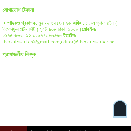
যোগাযোগ ঠিকানা
সম্পাদকও প্রকাশক:
মুহম্মদ ওবায়দুল হক
অফিস:
৫১/এ পুরানা পল্টন (
রিসোর্সফুল পল্টন সিটি ) স্যুট-৬০৮ ঢাকা--১০০০।
মোবাইল:
০১৭৫৫৮৮৩৫৯৬,০১৯৭৭৩৬৬৫৬৬
ইমেইল:
thedailysarkar@gmail.com,editor@thedailysarkar.net.
প্রয়োজনীয় লিঙ্ক