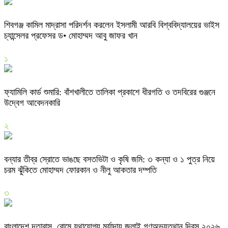
শিবগঞ্জ কামিল মাদ্রাসা পরিদর্শন করলেন ইসলামী আরবি বিশ্ববিদ্যালয়ের ভাইস
চ্যান্সেলর প্রফেসর ড• মোহাম্মদ আবু জাফর খান
১
ফ্যামিলি কার্ড শুমারি: বাঁশখালীতে তালিকা প্রকাশে ধীরগতি ও তদবিরের গুঞ্জনে
উদ্বেগ আবেদনকারি
২
বন্যার তীব্র স্রোতে ভাঙছে বসতভিটা ও কৃষি জমি: ৩ কন্যা ও ১ পুত্র নিয়ে
চরম ঝুঁকিতে মোহাম্মদ ফোরকান ও নীলু আকতার দম্পতি
৩
বাংলাদেশ দূতাবাস, রোমে যথাযোগ্য মর্যাদায় জুলাই গণঅভ্যুত্থান দিবস ২০২৬