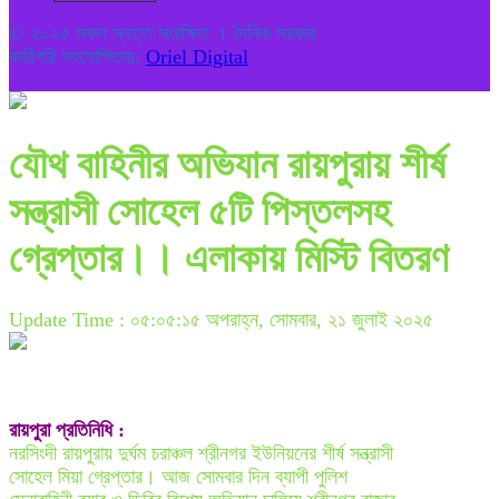
© ২০২৫ সকল স্বত্ত সংরক্ষিত । দৈনিক সরকার
কারিগরি সহযোগিতায়:
Oriel Digital
যৌথ বাহিনীর অভিযান রায়পুরায় শীর্ষ
সন্ত্রাসী সোহেল ৫টি পিস্তলসহ
গ্রেপ্তার।। এলাকায় মিস্টি বিতরণ
Update Time : ০৫:০৫:১৫ অপরাহ্ন, সোমবার, ২১ জুলাই ২০২৫
রায়পুরা প্রতিনিধি :
নরসিংদী রায়পুরায় দুর্ঘম চরাঞ্চল শ্রীনগর ইউনিয়নের শীর্ষ সন্ত্রাসী
সোহেল মিয়া গ্রেপ্তার। আজ সোমবার দিন ব্যাপী পুলিশ