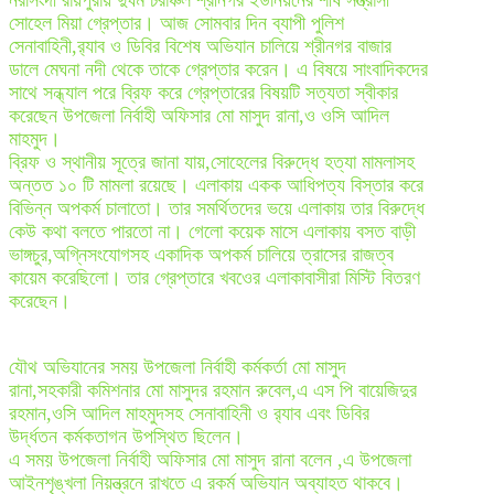
নরসিংদী রায়পুরায় দুর্ঘম চরাঞ্চল শ্রীনগর ইউনিয়নের শীর্ষ সন্ত্রাসী
সোহেল মিয়া গ্রেপ্তার। আজ সোমবার দিন ব্যাপী পুলিশ
সেনাবাহিনী,র‌্যাব ও ডিবির বিশেষ অভিযান চালিয়ে শ্রীনগর বাজার
ডালে মেঘনা নদী থেকে তাকে গ্রেপ্তার করেন। এ বিষয়ে সাংবাদিকদের
সাথে সন্ধ্যাল পরে ব্রিফ করে গ্রেপ্তারের বিষয়টি সত্যতা স্বীকার
করেছেন উপজেলা নির্বাহী অফিসার মো মাসুদ রানা,ও ওসি আদিল
মাহমুদ।
ব্রিফ ও স্থানীয় সূত্রে জানা যায়,সোহেলের বিরুদ্ধে হত্যা মামলাসহ
অন্তত ১০ টি মামলা রয়েছে। এলাকায় একক আধিপত্য বিস্তার করে
বিভিন্ন অপকর্ম চালাতো। তার সমর্থিতদের ভয়ে এলাকায় তার বিরুদ্ধে
কেউ কথা বলতে পারতো না। গেলো কয়েক মাসে এলাকায় বসত বাড়ী
ভাঙ্গচুর,অগ্নিসংযোগসহ একাদিক অপকর্ম চালিয়ে ত্রাসের রাজত্ব
কায়েম করেছিলো। তার গ্রেপ্তারে খবওের এলাকাবাসীরা মিস্টি বিতরণ
করেছেন।
যৌথ অভিযানের সময় উপজেলা নির্বাহী কর্মকর্তা মো মাসুদ
রানা,সহকারী কমিশনার মো মাসুদর রহমান রুবেল,এ এস পি বায়েজিদুর
রহমান,ওসি আদিল মাহমুদসহ সেনাবাহিনী ও র‌্যাব এবং ডিবির
উর্দ্ধতন কর্মকতাগন উপস্থিত ছিলেন।
এ সময় উপজেলা নির্বাহী অফিসার মো মাসুদ রানা বলেন ,এ উপজেলা
আইনশৃঙ্খলা নিয়ন্ত্রনে রাখতে এ রকর্ম অভিযান অব্যাহত থাকবে।