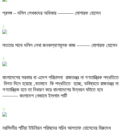
প্রসঙ্গ – দলিল লেখকদের অধিকার ——— মোশারফ হোসেন
১
সততার সাথে দলিল লেখা জনকল্যাণমূলক কাজ ——– মোশারফ হোসেন
২
বাংলাদেশের সরকার বা এদেশ পরিচালনা রাজতন্ত্র না গণতান্ত্রিক পদ্ধতিতে
বিগত দিনে হয়েছে ,বতমানে কি পদ্ধতিতে হচ্ছে, ভবিষ্যতে রাজতন্ত্র না
গণতান্ত্রিক হবে তা নিধারণ করে বাংলাদেশের উন্নয়ন ঘটাতে হবে
——— বাংলাদেশ নেজামে ইসলাম পাটি
৩
নরসিংদীর পুটিয়া ইউনিয়ন পরিষদের সচিব আলতাফ হোসেনের বিরুদ্ধে