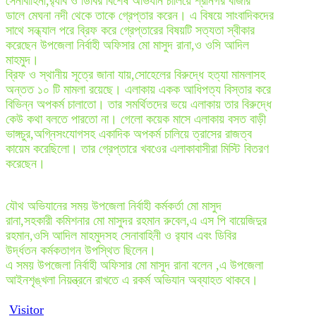
সেনাবাহিনী,র‌্যাব ও ডিবির বিশেষ অভিযান চালিয়ে শ্রীনগর বাজার
ডালে মেঘনা নদী থেকে তাকে গ্রেপ্তার করেন। এ বিষয়ে সাংবাদিকদের
সাথে সন্ধ্যাল পরে ব্রিফ করে গ্রেপ্তারের বিষয়টি সত্যতা স্বীকার
করেছেন উপজেলা নির্বাহী অফিসার মো মাসুদ রানা,ও ওসি আদিল
মাহমুদ।
ব্রিফ ও স্থানীয় সূত্রে জানা যায়,সোহেলের বিরুদ্ধে হত্যা মামলাসহ
অন্তত ১০ টি মামলা রয়েছে। এলাকায় একক আধিপত্য বিস্তার করে
বিভিন্ন অপকর্ম চালাতো। তার সমর্থিতদের ভয়ে এলাকায় তার বিরুদ্ধে
কেউ কথা বলতে পারতো না। গেলো কয়েক মাসে এলাকায় বসত বাড়ী
ভাঙ্গচুর,অগ্নিসংযোগসহ একাদিক অপকর্ম চালিয়ে ত্রাসের রাজত্ব
কায়েম করেছিলো। তার গ্রেপ্তারে খবওের এলাকাবাসীরা মিস্টি বিতরণ
করেছেন।
যৌথ অভিযানের সময় উপজেলা নির্বাহী কর্মকর্তা মো মাসুদ
রানা,সহকারী কমিশনার মো মাসুদর রহমান রুবেল,এ এস পি বায়েজিদুর
রহমান,ওসি আদিল মাহমুদসহ সেনাবাহিনী ও র‌্যাব এবং ডিবির
উর্দ্ধতন কর্মকতাগন উপস্থিত ছিলেন।
এ সময় উপজেলা নির্বাহী অফিসার মো মাসুদ রানা বলেন ,এ উপজেলা
আইনশৃঙ্খলা নিয়ন্ত্রনে রাখতে এ রকর্ম অভিযান অব্যাহত থাকবে।
Visitor