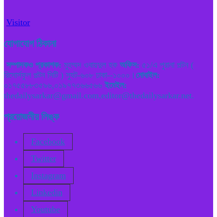
Visitor
যোগাযোগ ঠিকানা
সম্পাদকও প্রকাশক:
মুহম্মদ ওবায়দুল হক
অফিস:
৫১/এ পুরানা পল্টন (
রিসোর্সফুল পল্টন সিটি ) স্যুট-৬০৮ ঢাকা--১০০০।
মোবাইল:
০১৭৫৫৮৮৩৫৯৬,০১৯৭৭৩৬৬৫৬৬
ইমেইল:
thedailysarkar@gmail.com,editor@thedailysarkar.net.
প্রয়োজনীয় লিঙ্ক
Facebook
Twitter
Instagram
Linkedin
Youtube