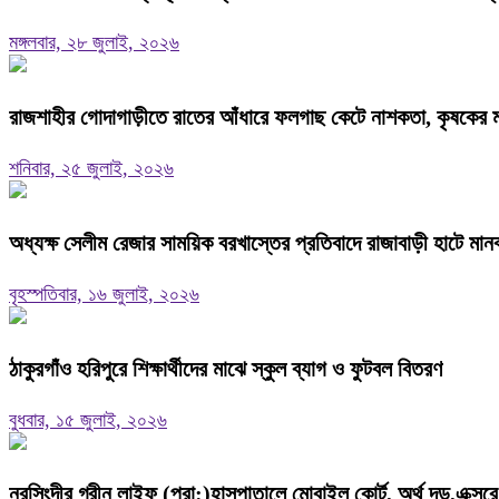
মঙ্গলবার, ২৮ জুলাই, ২০২৬
রাজশাহীর গোদাগাড়ীতে রাতের আঁধারে ফলগাছ কেটে নাশকতা, কৃষকের ম
শনিবার, ২৫ জুলাই, ২০২৬
অধ্যক্ষ সেলীম রেজার সাময়িক বরখাস্তের প্রতিবাদে রাজাবাড়ী হাটে মানব
বৃহস্পতিবার, ১৬ জুলাই, ২০২৬
ঠাকুরগাঁও হরিপুরে শিক্ষার্থীদের মাঝে স্কুল ব্যাগ ও ফুটবল বিতরণ
বুধবার, ১৫ জুলাই, ২০২৬
নরসিংদীর গ্রীন লাইফ (প্রা:)হাসপাতালে মোবাইল কোর্ট, অর্থ দন্ড,এক্সরে