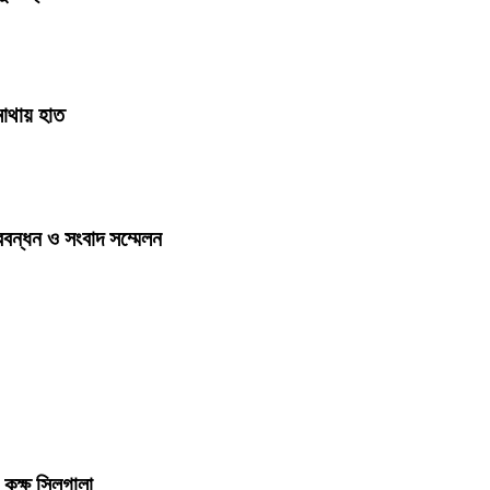
াথায় হাত
বন্ধন ও সংবাদ সম্মেলন ‎
 কক্ষ সিলগালা