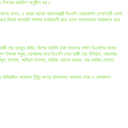
া ও ইফতার মাহফিল অনুষ্ঠিত হয়।
আলম বলেন, ৩ বারের সাবেক প্রধানমন্ত্রী বিএনপি চেয়ারপার্সন দেশনেত্রী বেগম
রে মিথ্যা বানোয়াট মামলার ফরমায়েশী রায়ে তাকে অন্যায়ভাবে কারারুদ্ধ করে
াজী মোঃ হুমায়ুন কবির, বিশেষ অতিথি ঢাকা মহানগর দক্ষিণ বিএনপির সদস্য
ফিকুল ইসলাম সবুজ, চকবাজার থানা বিএনপি নেতা হাজী মোঃ ইলিয়াস, মোতাহার
রাজুল ইসলাম, অহিদুল ইসলাম, আরিফ হোসেন বারেক, মোঃ জাকির হোসেন,
নাসিরুদ্দিন আহমেদ পিন্টুর রুহের মাগফেরাত কামনায় দোয়া ও মোনাজাত