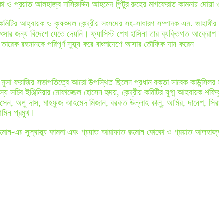
কো ও প্রয়াত আলহাজ্ব নাসিরুদ্দিন আহমেদ পিন্টুর রুহের মাগফেরাত কামনায় দোয়
য় কমিটির আহ্বায়ক ও কৃষকদল কেন্দ্রীয় সংসদের সহ-সাধারণ সম্পাদক এম. জাহাঙ্গীর 
সার জন্য বিদেশে যেতে দেয়নি। ফ্যাসিস্ট শেখ হাসিনা তার ব্যক্তিগত আক্রোশ ক
তারেক রহমানকে পরিপূর্ণ সুস্থ্য করে বাংলাদেশে আসার তৌফিক দান করেন।
 মুসা ফরাজির সভাপতিত্বে আরো উপস্থিত ছিলেন প্রধান বক্তা সাবেক কাউন্সিলর হ
স্য সচিব ইঞ্জিনিয়ার মোফাজ্জেল হোসেন হৃদয়, কেন্দ্রীয় কমিটির যুগ্ম আহবায়ক শ
োসেন, অপু দাস, মাহফুজ আহমেদ মিজান, বরকত উল্লাহ কালু, আমির, দানেশ, সি
আমিন প্রমুখ।
মান-এর সুস্বাস্থ্য কামনা এবং প্রয়াত আরাফাত রহমান কোকো ও প্রয়াত আলহাজ্ব 