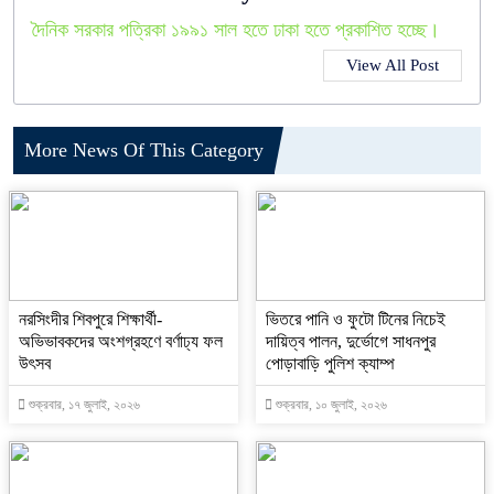
দৈনিক সরকার পত্রিকা ১৯৯১ সাল হতে ঢাকা হতে প্রকাশিত হচ্ছে।
View All Post
More News Of This Category
নরসিংদীর শিবপুরে শিক্ষার্থী-
ভিতরে পানি ও ফুটো টিনের নিচেই
অভিভাবকদের অংশগ্রহণে বর্ণাঢ্য ফল
দায়িত্ব পালন, দুর্ভোগে সাধনপুর
উৎসব
পোড়াবাড়ি পুলিশ ক্যাম্প
শুক্রবার, ১৭ জুলাই, ২০২৬
শুক্রবার, ১০ জুলাই, ২০২৬