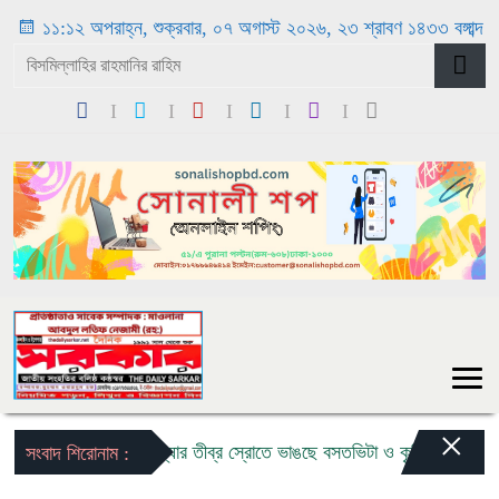
১১:১২ অপরাহ্ন, শুক্রবার, ০৭ অগাস্ট ২০২৬, ২৩ শ্রাবণ ১৪৩৩ বঙ্গাব্দ
×
বন্যার তীব্র স্রোতে ভাঙছে বসতভিটা ও কৃষি জমি: ৩ কন্যা 
সংবাদ শিরোনাম :