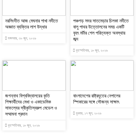
নরসিংদীত আজ মেঘনার শাখা নদীতে
পঞ্চগড় সদর সাতমেড়ার চিলকা নদীতে
অজ্ঞাত ব্যক্তির লাশ উদ্ধার
বালু পাথর উত্তোলনের সময় একটি
বৃহৎ মর্টার শেল পরিত্যক্ত অবস্থায়
মঙ্গলবার, ৩০ জুন, ২০২৬
জব্দ
বৃহস্পতিবার, ১৮ জুন, ২০২৬
জগন্নাথ বিশ্ববিদ্যালয়ের কৃতি
বাংলাদেশের রাষ্ট্রদূতের নেপালের
শিক্ষার্থীদের মেধা ও একাডেমিক
স্পিকারের সঙ্গে সৌজন্য সাক্ষাৎ
সাফল্যের স্বীকৃতিস্বরুপ মেডেল ও
বুধবার, ১৭ জুন, ২০২৬
সম্মামনা প্রদান
বৃহস্পতিবার, ১৮ জুন, ২০২৬