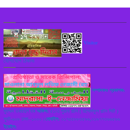
গাজীপুরের কালীগঞ্জ-ঢাকা (কেটিএল) বাস
৫
সার্ভিসের উদ্বোধন
পুলিশ কোনো বিশেষ দলের বা গোষ্ঠীর
Visitor
৬
লাঠিয়াল বাহিনী হিসেবে কাজ করবে নাঃ
স্বরাষ্ট্রমন্ত্রী
যোগাযোগ ঠিকানা
নরসিংদী শিবপুরে ইসলামী ব্যাংকের নতুন
৭
এজেন্ট শাখা নিয়ে বিতর্ক, নিয়ম লঙ্ঘনের
অভিযোগ
সম্পাদকও প্রকাশক:
বাংলাদেশের সরকার বা এদেশ পরিচালনা
৮
রাজতন্ত্র না গণতান্ত্রিক পদ্ধতিতে বিগত
মুহম্মদ ওবায়দুল হক
অফিস:
৫১/এ পুরানা পল্টন ( রিসোর্সফুল পল্টন সিটি )
দিনে হয়েছে ,বতমানে কি পদ্ধতিতে হচ্ছে,
স্যুট-৬০৮ ঢাকা--১০০০।
মোবাইল:
০১৭৫৫৮৮৩৫৯৬,০১৯৭৭৩৬৬৫৬৬
ভবিষ্যতে রাজতন্ত্র না গণতান্ত্রিক হবে তা নিধারণ করে বাংলাদেশের উন্নয়ন
ইমেইল:
ঘটাতে হবে ——— বাংলাদেশ নেজামে ইসলাম পাটি