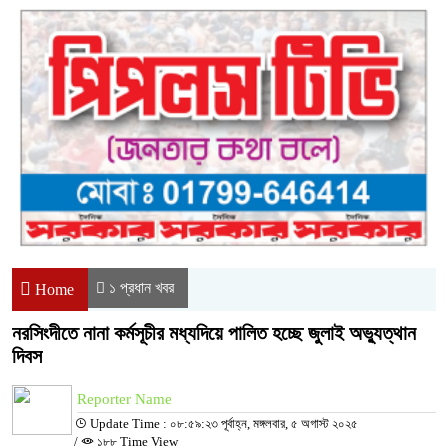
১ প্রধান খবর
Home
নরসিংদীতে নানা কর্মসূচীর মধ্যদিয়ে পালিত হচ্ছে জুলাই অভ্যুত্থান
দিবস
Reporter Name
Update Time : ০৮:৫৯:২৩ পূর্বাহ্ন, মঙ্গলবার, ৫ অগাস্ট ২০২৫
/
১৮৮ Time View