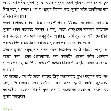
পরেই নরসিংদীর পুলিশ সুপার আব্দুল হান্নান জেলা পুলিশের পক্ষ থেকে ফুল
দিয়ে শ্রদ্ধা জানান। পরপর শ্রদ্ধা নিবেদন করে জুলাই শহিদ তাহমিদের বাবা
রফিকুল ইসলাম।
জেলা প্রশাসনের পক্ষ থেকে দিনব্যাপী শ্রদ্ধা নিবেদন, আলোচনা সভা এবং
জুলাই শহিদ পরিবারের সদস্য ও সম্মুখ সারির যোদ্ধাদের সম্মিলন আয়োজন
করা হয়েছে। এছাড়াও সাংস্কৃতিক অনুষ্ঠান, চলচ্চিত্র প্রদর্শনী, দেয়ালিকা
প্রতিযোগিতার আয়োজন করা হয়েছে জেলা প্রশাসনের পক্ষ থেকে।
এদিকে জুলাই অভ্যুত্থান পালন করতে বিএনপির স্থায়ী কমিটির সদস্য ড.
আব্দুল মঈন খানের শোভাযাত্রা, যুগ্ন মহাসচিব খায়রুল কবির খোকনের
শোভাযাত্রাসহ বিএনপি ও সগযোগী সংগঠন দিনব্যাপী অনুষ্ঠান মালার আয়োজন
করেছে।
গত বছরের ৫ আগস্ট ছাত্র-জনতার তীব্র আন্দোলনের মুখে পদত্যাগ করে দেশ
ছাড়েন স্বৈরশাসক শেখ হাসিনা। এর আগে জুলাই ব্যাপী আন্দোলনে
নরসিংদীতে ২২জন শিক্ষার্থী-যুবক-জনতার আত্মহুতির মধ্যদিয়ে অর্জিত হয়
জুলাই অভুত্থ্যান
Tag :