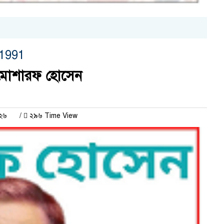
উ
l1991
– মোশারফ হোসেন
০২৬
/
২৯৬ Time View
ঝ