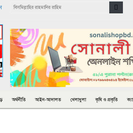
ণ
়ে
অর্থনীতি
আইন-আদালত
খেলাধুলা
কৃষি ও প্রকৃতি
ক্য
জামা