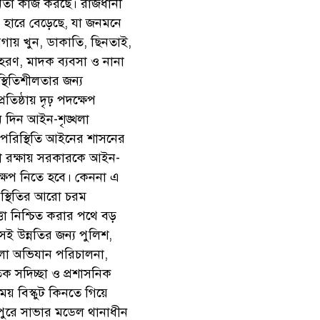
ীনতা কাজ করছে। রাজধানী
নক হারে বেড়েছে, যা জনমনে
য়গায় খুন, ডাকাতি, ছিনতাই,
অপহরণ, মাদক ব্যবসা ও নানা
্থিতিশীলতার জন্য
তিষ্ঠায় দৃঢ় পদক্ষেপ
িন দিন আইন-শৃঙ্খলা
 পরিস্থিতি আইনের শাসনের
া রক্ষায় সরকারকে আইন-
দক্ষেপ নিতে হবে। কেননা এ
রিস্থিতির আরো চরম
্তা নিশ্চিত করার পথে বড়
সই উন্নতির জন্য পুলিশ,
লো অভিযান পরিচালনা,
ক সদিচ্ছা ও প্রশাসনিক
ময় বিস্কুট কিনতে গিয়ে
দুপুরে সাভার মডেল থানাধীন