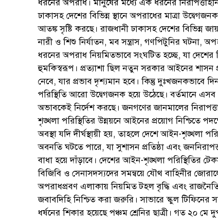
ধরনের অপরাধ। মানুষের মধ্যে এক ধরনের নিরাপত্তাহ
ঢাকাসহ দেশের বিভিন্ন স্থানে অপরাধের মাত্রা উদ্বেগজ
আতঙ্ক সৃষ্টি করছে। রাজধানী ঢাকাসহ দেশের বিভিন্ন জা
নারী ও শিশু নির্যাতন, মব সন্ত্রাস, গণপিটুনির ঘটনা, 
ধরনের অপরাধ নিয়মিতভাবে সংঘটিত হচ্ছে, যা দেশের স
হুমকিস্বরূপ। প্রত্যাশা ছিল নতুন সরকার আইনের শাসন প্র
নেবে, যার প্রভাব দৃশ্যমান হবে। কিন্তু দুঃখজনকভাবে দ
পরিস্থিতি আরো উদ্বেগজনক হয়ে উঠেছে। বর্তমানে এসব
অভাবকেই নির্দেশ করছে। জনগণের জানমালের নিরাপত্ত
শৃঙ্খলা পরিস্থিতির উন্নয়নে আইনের প্রয়োগ নিশ্চিতে প
অবস্থা যদি দীর্ঘস্থায়ী হয়, তাহলে দেশে আইন-শৃঙ্খলা প
অবনতি ঘটতে পারে, যা সুশাসন প্রতিষ্ঠা এবং জননিরাপত
বাধা হয়ে দাঁড়াবে। দেশের আইন-শৃঙ্খলা পরিস্থিতির টেক
বিজিবি ও সেনাসদস্যদের সমন্বয়ে যৌথ বাহিনীর জোরা
অপরাধপ্রবণ এলাকায় নিয়মিত টহল বৃদ্ধি এবং রাজনৈতি
জবাবদিহি নিশ্চিত করা জরুরি। সাভারে স্কুল টিফিনের স
ধর্ষনের শিকার হয়েছে পঞ্চম শ্রেনির ছাত্রী। গত ২০ মে 