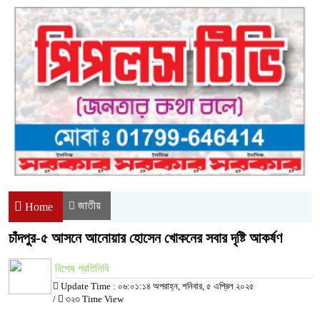
জাতীয়
Home
চাঁদপুর-৫ আসনে আনোয়ার হোসেন খোকনের সবার দৃষ্টি আকর্ষণ
বিশেষ প্রতিনিধি
Update Time : ০৬:০১:১৪ অপরাহ্ন, শনিবার, ৫ এপ্রিল ২০২৫
/
৩২৩ Time View