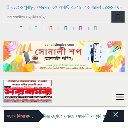
০৮:৫৩ পূর্বাহ্ন, শুক্রবার, ০৭ অগাস্ট ২০২৬, ২৩ শ্রাবণ ১৪৩৩ বঙ্গাব্দ
×
বন্যার তীব্র স্রোতে ভাঙছে বসতভিটা ও কৃষি জমি: ৩ কন্যা ও ১ পু
সংবাদ শিরোনাম :