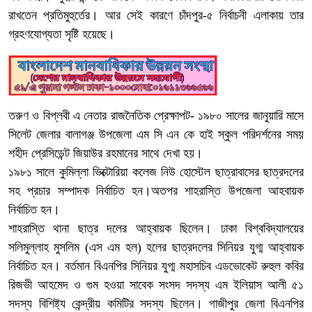
রাখতেন প্রতিমুহুর্তের। আর সেই কারণে চাঁদপুর-৫ নির্বাচনী এলাকায় তার
গ্রহণযোগ্যতা সৃষ্টি হয়েছে।
তরুণ ও বিপ্লবী এ নেতার রাজনৈতিক প্রেক্ষাপট- ১৯৮০ সালের জানুয়ারি মাসে
সিলেট জেলার বালাগঞ্জ উপজেলা এম সি এন কে হাই স্কুল পরিদর্শনের সময়
শহীদ প্রেসিডেন্ট জিয়াউর রহমানের সাথে দেখা হয়।
১৯৮১ সালে কুমিল্লা ভিক্টোরিয়া কলেজ নিউ হোস্টেল ছাত্রাবাসের ছাত্রদলের
সহ প্রচার সম্পাদক নির্বাচিত হন।অতপর শাহরাস্তি উপজেলা আহবায়ক
নির্বাচিত হন।
শাহরাস্তি থানা ছাত্র দলের আহ্বায়ক ছিলেন। ঢাকা বিশ্ববিদ্যালয়ের
সলিমুল্লাহ মুসলিম (এস এম হল) হলের ছাত্রদলের সিনিয়র যুগ্ম আহ্বায়ক
নির্বাচিত হন। বর্তমান বিএনপির সিনিয়র যুগ্ম মহাসচিব এডভোকেট রুহুল কবির
রিজভী আহমেদ ও গুম হওয়া সাবেক সংসদ সদস্য এম ইলিয়াস আলী ৫১
সদস্য বিশিষ্ট্য কেন্দ্রীয় কমিটির সদস্য ছিলেন। গাজীপুর জেলা বিএনপির