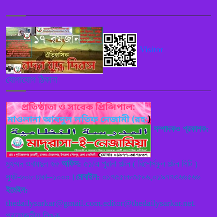
গাজীপুরের কালীগঞ্জ-ঢাকা (কেটিএল) বাস
৫
সার্ভিসের উদ্বোধন
পুলিশ কোনো বিশেষ দলের বা গোষ্ঠীর
Visitor
৬
লাঠিয়াল বাহিনী হিসেবে কাজ করবে নাঃ
স্বরাষ্ট্রমন্ত্রী
যোগাযোগ ঠিকানা
নরসিংদী শিবপুরে ইসলামী ব্যাংকের নতুন
৭
এজেন্ট শাখা নিয়ে বিতর্ক, নিয়ম লঙ্ঘনের
অভিযোগ
সম্পাদকও প্রকাশক:
বাংলাদেশের সরকার বা এদেশ পরিচালনা
৮
রাজতন্ত্র না গণতান্ত্রিক পদ্ধতিতে বিগত
মুহম্মদ ওবায়দুল হক
অফিস:
৫১/এ পুরানা পল্টন ( রিসোর্সফুল পল্টন সিটি )
দিনে হয়েছে ,বতমানে কি পদ্ধতিতে হচ্ছে,
স্যুট-৬০৮ ঢাকা--১০০০।
মোবাইল:
০১৭৫৫৮৮৩৫৯৬,০১৯৭৭৩৬৬৫৬৬
ভবিষ্যতে রাজতন্ত্র না গণতান্ত্রিক হবে তা নিধারণ করে বাংলাদেশের উন্নয়ন
ইমেইল:
ঘটাতে হবে ——— বাংলাদেশ নেজামে ইসলাম পাটি
thedailysarkar@gmail.com,editor@thedailysarkar.net.
প্রয়োজনীয় লিঙ্ক