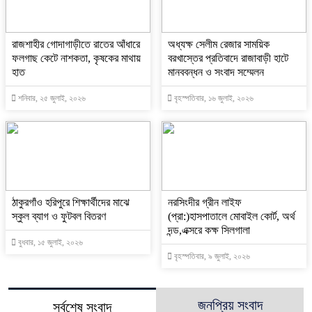
রাজশাহীর গোদাগাড়ীতে রাতের আঁধারে
অধ্যক্ষ সেলীম রেজার সাময়িক
ফলগাছ কেটে নাশকতা, কৃষকের মাথায়
বরখাস্তের প্রতিবাদে রাজাবাড়ী হাটে
হাত
মানববন্ধন ও সংবাদ সম্মেলন ‎
শনিবার, ২৫ জুলাই, ২০২৬
বৃহস্পতিবার, ১৬ জুলাই, ২০২৬
ঠাকুরগাঁও হরিপুরে শিক্ষার্থীদের মাঝে
নরসিংদীর গ্রীন লাইফ
স্কুল ব্যাগ ও ফুটবল বিতরণ
(প্রা:)হাসপাতালে মোবাইল কোর্ট, অর্থ
দন্ড,এক্সরে কক্ষ সিলগালা
বুধবার, ১৫ জুলাই, ২০২৬
বৃহস্পতিবার, ৯ জুলাই, ২০২৬
জনপ্রিয় সংবাদ
সর্বশেষ সংবাদ