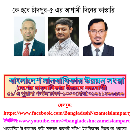
ফেসবুক:
https://www.facebook.com/BangladeshNezameislampart
ইউটিউব:
www.youtube.com/@bangladeshnezameislampart
শাহরাস্তি উপজেলার কৃতি সন্তান রায়শ্রী দক্ষিণ ইউনিয়নের বিজয়পুর গ্রামের