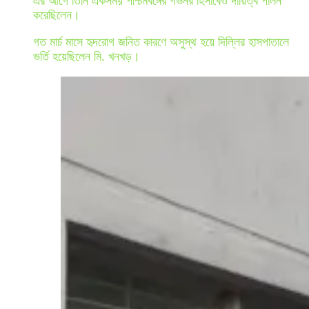
এর আগে তিনি একসময় পশ্চিমবঙ্গের গর্ভনর হিসাবেও দায়িত্ব পালন
করেছিলেন।
গত মার্চ মাসে হৃদরোগ জনিত কারণে অসুস্থ হয়ে দিল্লির হাসপাতালে
ভর্তি হয়েছিলেন মি. খনখড়।