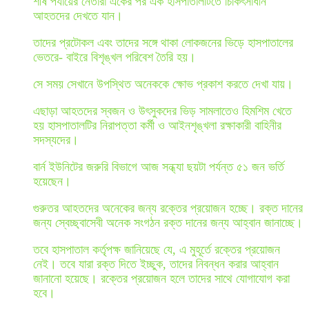
শীর্ষ পর্যায়ের নেতারা একের পর এক হাসপাতালটিতে চিকিৎসাধীন
আহতদের দেখতে যান।
তাদের প্রটোকল এবং তাদের সঙ্গে থাকা লোকজনের ভিড়ে হাসপাতালের
ভেতরে- বাইরে বিশৃঙ্খল পরিবেশ তৈরি হয়।
সে সময় সেখানে উপস্থিত অনেককে ক্ষোভ প্রকাশ করতে দেখা যায়।
এছাড়া আহতদের স্বজন ও উৎসুকদের ভিড় সামলাতেও হিমশিম খেতে
হয় হাসপাতালটির নিরাপত্তা কর্মী ও আইনশৃঙ্খলা রক্ষাকারী বাহিনীর
সদস্যদের।
বার্ন ইউনিটের জরুরি বিভাগে আজ সন্ধ্যা ছয়টা পর্যন্ত ৫১ জন ভর্তি
হয়েছেন।
গুরুতর আহতদের অনেকের জন্য রক্তের প্রয়োজন হচ্ছে। রক্ত দানের
জন্য স্বেচ্ছ্বাসেবী অনেক সংগঠন রক্ত দানের জন্য আহ্বান জানাচ্ছে।
তবে হাসপাতাল কর্তৃপক্ষ জানিয়েছে যে, এ মুহূর্তে রক্তের প্রয়োজন
নেই। তবে যারা রক্ত দিতে ইচ্ছুক, তাদের নিবন্ধন করার আহ্বান
জানানো হয়েছে। রক্তের প্রয়োজন হলে তাদের সাথে যোগাযোগ করা
হবে।