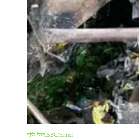
ছবির উৎস,
BBC/Himel