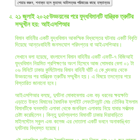
শেয়ার করুন
, শনাক্ত হলে মৃতদেহ অতিসত্বর পরিবারের কাছে হস্তান্তর
২১ জুলাই ২০২৫
উড্ডয়নের পরে যুদ্ধবিমানটি যান্ত্রিক ত্রুটির
সম্মুখীন হয়: আইএসপিআর
বিমান বাহিনীর একটি যুদ্ধবিমান আকস্মিক বিধ্বস্তের ঘটনায় একটি বিবৃতি
দিয়েছে আন্তঃবাহিনী জনসংযোগ পরিদপ্তর বা আইএসপিআর।
সেখানে বলা হয়েছে, বাংলাদেশ বিমান বাহিনীর একটি এফটি-৭ বিজিআই
যুদ্ধবিমান নিয়মিত প্রশিক্ষণের অংশ হিসেবে আজ সোমবার বেলা ০১ টা
০৬ মিনিটে ঢাকার কুর্মিটোলার বিমান বাহিনী ঘাঁটি এ কে খন্দকার থেকে
উড্ডয়নের পর যান্ত্রিক ত্রুটির সম্মুখীন হয়। এ বিষয়ে তদন্তের পরে
বিস্তারিত জানানো হবে।
আইএসপিআর বলছে, দুর্ঘটনা মোকাবেলায় এবং বড় ধরনের ক্ষয়ক্ষতি
এড়াতে উক্ত বিমানের বৈমানিক ফ্লাইট লেফটেন্যান্ট মোঃ তৌকির ইসলাম
বিমানটিকে ঘনবসতি এলাকা থেকে জনবিরল এলাকায় নিয়ে যাবার সর্বাত্মক
চেষ্টা করেছিলেন। কিন্তু দুর্ভাগ্যবশত বিমানটি ঢাকার দিয়াবাড়িতে
মাইলস্টোন স্কুল এবং কলেজ এর দোতালা একটি ভবনে অনাকাঙ্খিত
দুর্ঘটনায় বিধ্বস্ত হয়েছে।