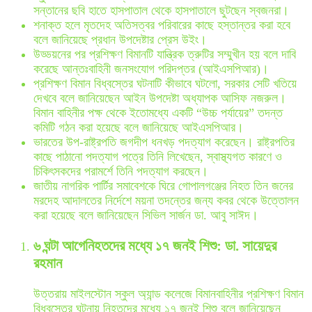
সন্তানের ছবি হাতে হাসপাতাল থেকে হাসপাতালে ছুটছেন স্বজনরা।
শনাক্ত হলে মৃতদেহ অতিসত্বর পরিবারের কাছে হস্তান্তর করা হবে
বলে জানিয়েছে প্রধান উপদেষ্টার প্রেস উইং।
উড্ডয়নের পর প্রশিক্ষণ বিমানটি যান্ত্রিক ত্রুটির সম্মুখীন হয় বলে দাবি
করেছে আন্তঃবাহিনী জনসংযোগ পরিদপ্তর (আইএসপিআর)।
প্রশিক্ষণ বিমান বিধ্বস্তের ঘটনাটি কীভাবে ঘটলো, সরকার সেটি খতিয়ে
দেখবে বলে জানিয়েছেন আইন উপদেষ্টা অধ্যাপক আসিফ নজরুল।
বিমান বাহিনীর পক্ষ থেকে ইতোমধ্যে একটি “উচ্চ পর্যায়ের” তদন্ত
কমিটি গঠন করা হয়েছে বলে জানিয়েছে আইএসপিআর।
ভারতের উপ-রাষ্ট্রপতি জগদীপ ধনখড় পদত্যাগ করেছেন। রাষ্ট্রপতির
কাছে পাঠানো পদত্যাগ পত্রে তিনি লিখেছেন, স্বাস্থ্যগত কারণে ও
চিকিৎসকদের পরামর্শে তিনি পদত্যাগ করছেন।
জাতীয় নাগরিক পার্টির সমাবেশকে ঘিরে গোপালগঞ্জের নিহত তিন জনের
মরদেহ আদালতের নির্দেশে ময়না তদন্তের জন্য কবর থেকে উত্তোলন
করা হয়েছে বলে জানিয়েছেন সিভিল সার্জন ডা. আবু সাঈদ।
৬ ঘন্টা আগে
নিহতদের মধ্যে ১৭ জনই শিশু: ডা. সায়েদুর
রহমান
উত্তরায় মাইলস্টোন স্কুল অ্যান্ড কলেজে বিমানবাহিনীর প্রশিক্ষণ বিমান
বিধ্বস্তের ঘটনায় নিহতদের মধ্যে ১৭ জনই শিশু বলে জানিয়েছেন