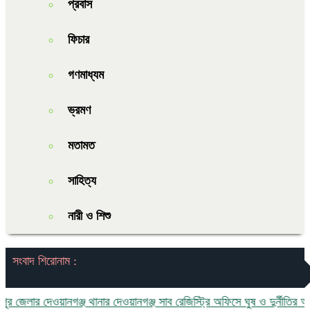
প্রবাস
ফিচার
গণমাধ্যম
ভ্রমণ
মতামত
সাহিত্য
নারী ও শিশু
সংবাদ শিরোনাম :
ানার দেওয়ানগঞ্জ সাব রেজিস্ট্রি অফিসে ঘুষ ও দুর্নীতির অভিযোগ:এলাকাবাসীর ক্ষো