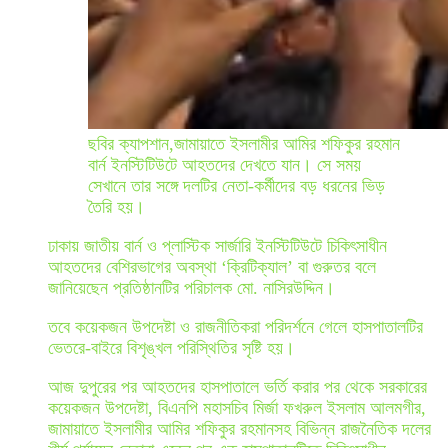
ছবির ক্যাপশান,
জামায়াতে ইসলামীর আমির শফিকুর রহমান
বার্ন ইনস্টিটিউটে আহতদের দেখতে যান। সে সময়
সেখানে তার সঙ্গে দলটির নেতা-কর্মীদের বড় ধরনের ভিড়
তৈরি হয়।
ঢাকায় জাতীয় বার্ন ও প্লাস্টিক সার্জারি ইনস্টিটিউটে চিকিৎসাধীন
আহতদের বেশিরভাগের অবস্থা ‘ক্রিটিক্যাল’ বা গুরুতর বলে
জানিয়েছেন প্রতিষ্ঠানটির পরিচালক মো. নাসিরউদ্দিন।
তবে কয়েকজন উপদেষ্টা ও রাজনীতিকরা পরিদর্শনে গেলে হাসপাতালটির
ভেতরে-বাইরে বিশৃঙ্খল পরিস্থিতির সৃষ্টি হয়।
আজ দুপুরের পর আহতদের হাসপাতালে ভর্তি করার পর থেকে সরকারের
কয়েকজন উপদেষ্টা, বিএনপি মহাসচিব মির্জা ফখরুল ইসলাম আলমগীর,
জামায়াতে ইসলামীর আমির শফিকুর রহমানসহ বিভিন্ন রাজনৈতিক দলের