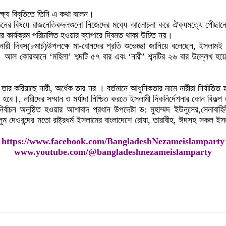
্ষ্যে বিবৃতিতে তিনি এ কথা বলেন।
র্বাচনের বিষয়ে রাজনেতিকদলগুলো নিজেদের মধ্যে আলোচনা করে ঐক্যমত্যে পেীছানো
রের কার্যক্রম পরিচালিত হওয়ার ব্যাপারে দ্বিমত থাকা উচিত নয়।
ারী দিবস(৮মার্চ)উপলক্ষে মা-বোনদের প্রতি শুভেচ্ছা জানিয়ে বলেছেন, ইসলামই ন
আল কোরআনে ‘মহিলা’ শব্দটি ৫৭ বার এবং ‘নারী’ শব্দটির ২৬ বার উল্লেখ হয়ে
রিয়াছে নারী, অর্ধেক তার নর । বর্তমানে আধুনিকতার নামে নারীরা নির্যাতিত হচ্ছে।
হবে।, নারীদের সম্মান ও মর্যাদা নিশ্চিত করতে ইসলামী দিকনির্দেশনার কোন বিকল্প 
্বাচন অনুষ্ঠিত হওয়ার আশাবাদ প্রধান উপদেষ্টা ড: মুহাম্মদ ইউনুসের,সেনাবাহ
 উলুম দেওবন্দের মতো রাষ্ট্রধর্ম ইসলামের বাংলাদেশে রোযা, তারাবীহ, ঈদসহ সকল 
https://www.facebook.com/BangladeshNezameislamparty
www.youtube.com/@bangladeshnezameislamparty