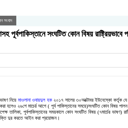
ঠন সংবাদ
সহ পূর্বপাকিস্তানে সংঘটিত কোন বিষয় রাষ্ট্রিয়ভাবে
 ভাষণ নিয়ে
মাওলানা ওবায়দুল হক
২০১৭ সালের ৩০অক্টোবর ইউনেস্কো কর্তৃক যে স্ব
লন করা হলেও ২৬শে মাচের্র আগে ( পূর্ব পাকিস্তানের সময়ে)সংঘটিত কোন বিষয় পাল
িরপেক্ষ তালিকা, পূর্বপাকিস্তানের সময়কালে কোন সংঘটিত বিষয় (৭মার্চের ভাষণ) রা
 বিভক্তি দুর করতে আইন করা প্রয়োজন।