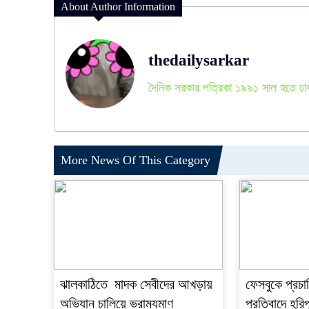
About Author Information
thedailysarkar
দৈনিক সরকার পত্রিকা ১৯৯১ সাল হতে ঢা
More News Of This Category
ঝালকাঠিতে মাদক সেবীদের আখড়ায়
ফেসবুকে প্রচা
অভিযান চালিয়ে ভ্রাম্যমাণ
প্রতিবাদে হরিপ