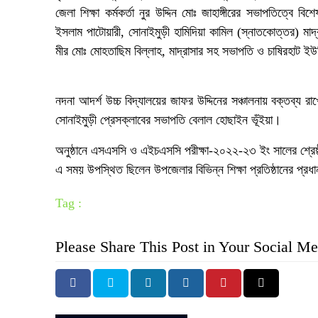
জেলা শিক্ষা কর্মকর্তা নুর উদ্দিন মোঃ জাহাঙ্গীরের সভাপতিত্বে
ইসলাম পাটোয়ারী, সোনাইমুড়ী হামিদিয়া কামিল (স্নাতকোত্তর) মাদ্রা
মীর মোঃ মোহতাছিম বিল্লাহ, মাদ্রাসার সহ সভাপতি ও চাষিরহাট ইউ
নদনা আদর্শ উচ্চ বিদ্যালয়ের জাফর উদ্দিনের সঞ্চালনায় বক্তব্য রা
সোনাইমুড়ী প্রেসক্লাবের সভাপতি বেলাল হোছাইন ভূঁইয়া।
অনুষ্ঠানে এসএসসি ও এইচএসসি পরীক্ষা-২০২২-২৩ ইং সালের শ্রেষ্ঠ
এ সময় উপস্থিত ছিলেন উপজেলার বিভিন্ন শিক্ষা প্রতিষ্ঠানের প্রধান 
Tag :
Please Share This Post in Your Social Me