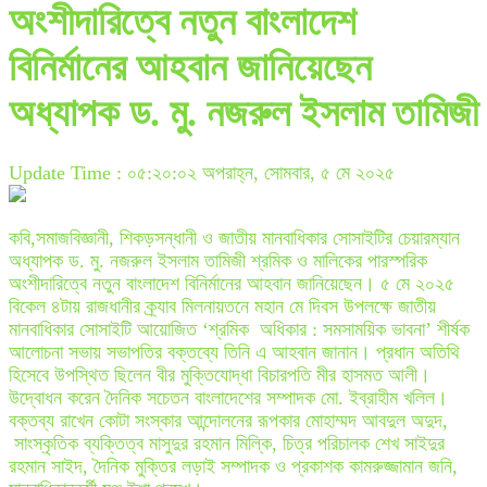
অংশীদারিত্বে নতুন বাংলাদেশ
বিনির্মানের আহবান জানিয়েছেন
অধ্যাপক ড. মু. নজরুল ইসলাম তামিজী
Update Time : ০৫:২০:০২ অপরাহ্ন, সোমবার, ৫ মে ২০২৫
কবি,সমাজবিজ্ঞানী, শিকড়সন্ধানী ও জাতীয় মানবাধিকার সোসাইটির চেয়ারম্যান
অধ্যাপক ড. মু. নজরুল ইসলাম তামিজী শ্রমিক ও মালিকের পারস্পরিক
অংশীদারিত্বে নতুন বাংলাদেশ বিনির্মানের আহবান জানিয়েছেন। ৫ মে ২০২৫
বিকেল ৪টায় রাজধানীর ক্র্যাব মিলনায়তনে মহান মে দিবস উপলক্ষে জাতীয়
মানবাধিকার সোসাইটি আয়োজিত ‘শ্রমিক অধিকার : সমসাময়িক ভাবনা’ শীর্ষক
আলোচনা সভায় সভাপতির বক্তব্যে তিনি এ আহবান জানান। প্রধান অতিথি
হিসেবে উপস্থিত ছিলেন বীর মুক্তিযোদ্ধা বিচারপতি মীর হাসমত আলী।
উদ্বোধন করেন দৈনিক সচেতন বাংলাদেশের সম্পাদক মো. ইব্রাহীম খলিল।
বক্তব্য রাখেন কোটা সংস্কার আন্দোলনের রূপকার মোহাম্মদ আবদুল অদুদ,
সাংস্কৃতিক ব্যক্তিত্ব মাসুদুর রহমান মিল্কি, চিত্র পরিচালক শেখ সাইদুর
রহমান সাইদ, দৈনিক মুক্তির লড়াই সম্পাদক ও প্রকাশক কামরুজ্জামান জনি,