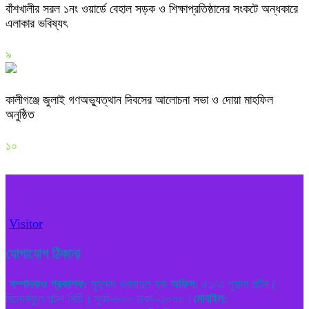
বাঁশখালীর সরল ১নং ওয়ার্ডে বেহাল সড়ক ও শিক্ষাপ্রতিষ্ঠানের সংকটে অন্ধকারে
এলাকার ভবিষ্যৎ
৯
কালীগঞ্জে জুলাই গণঅভ্যুত্থান দিবসের আলোচনা সভা ও দোয়া মাহফিল
অনুষ্ঠিত
১০
Visitor
যোগাযোগ ঠিকানা
সম্পাদকও প্রকাশক:
মুহম্মদ ওবায়দুল হক
অফিস:
৫১/এ পুরানা পল্টন (
রিসোর্সফুল পল্টন সিটি ) স্যুট-৬০৮ ঢাকা--১০০০।
মোবাইল: