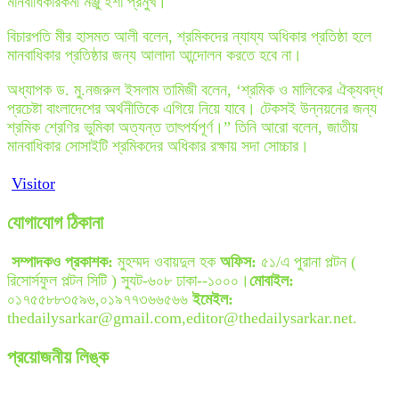
মানবাধিকারকর্মী মঞ্জু ইশা প্রমুখ।
বিচারপতি মীর হাসমত আলী বলেন, শ্রমিকদের ন্যায্য অধিকার প্রতিষ্ঠা হলে
মানবাধিকার প্রতিষ্ঠার জন্য আলাদা আন্দোলন করতে হবে না।
অধ্যাপক ড. মু.নজরুল ইসলাম তামিজী বলেন, ‘শ্রমিক ও মালিকের ঐক্যবদ্ধ
প্রচেষ্টা বাংলাদেশের অর্থনীতিকে এগিয়ে নিয়ে যাবে। টেকসই উন্নয়নের জন্য
শ্রমিক শ্রেণির ভুমিকা অত্যন্ত তাৎপর্যপূর্ণ।” তিনি আরো বলেন, জাতীয়
মানবাধিকার সোসাইটি শ্রমিকদের অধিকার রক্ষায় সদা সোচ্চার।
Visitor
যোগাযোগ ঠিকানা
সম্পাদকও প্রকাশক:
মুহম্মদ ওবায়দুল হক
অফিস:
৫১/এ পুরানা পল্টন (
রিসোর্সফুল পল্টন সিটি ) স্যুট-৬০৮ ঢাকা--১০০০।
মোবাইল:
০১৭৫৫৮৮৩৫৯৬,০১৯৭৭৩৬৬৫৬৬
ইমেইল:
thedailysarkar@gmail.com,editor@thedailysarkar.net.
প্রয়োজনীয় লিঙ্ক