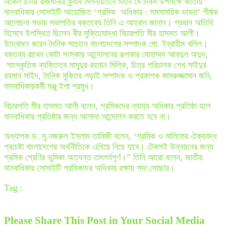
বিকেল ৪টায় রাজধানীর ক্র্যাব মিলনায়তনে মহান মে দিবস উপলক্ষে জাতীয়
মানবাধিকার সোসাইটি আয়োজিত ‘শ্রমিক অধিকার : সমসাময়িক ভাবনা’ শীর্ষক
আলোচনা সভায় সভাপতির বক্তব্যে তিনি এ আহবান জানান। প্রধান অতিথি
হিসেবে উপস্থিত ছিলেন বীর মুক্তিযোদ্ধা বিচারপতি মীর হাসমত আলী।
উদ্বোধন করেন দৈনিক সচেতন বাংলাদেশের সম্পাদক মো. ইব্রাহীম খলিল।
বক্তব্য রাখেন কোটা সংস্কার আন্দোলনের রূপকার মোহাম্মদ আবদুল অদুদ,
সাংস্কৃতিক ব্যক্তিত্ব মাসুদুর রহমান মিল্কি, চিত্র পরিচালক শেখ সাইদুর
রহমান সাইদ, দৈনিক মুক্তির লড়াই সম্পাদক ও প্রকাশক কামরুজ্জামান জনি,
মানবাধিকারকর্মী মঞ্জু ইশা প্রমুখ।
বিচারপতি মীর হাসমত আলী বলেন, শ্রমিকদের ন্যায্য অধিকার প্রতিষ্ঠা হলে
মানবাধিকার প্রতিষ্ঠার জন্য আলাদা আন্দোলন করতে হবে না।
অধ্যাপক ড. মু.নজরুল ইসলাম তামিজী বলেন, ‘শ্রমিক ও মালিকের ঐক্যবদ্ধ
প্রচেষ্টা বাংলাদেশের অর্থনীতিকে এগিয়ে নিয়ে যাবে। টেকসই উন্নয়নের জন্য
শ্রমিক শ্রেণির ভুমিকা অত্যন্ত তাৎপর্যপূর্ণ।” তিনি আরো বলেন, জাতীয়
মানবাধিকার সোসাইটি শ্রমিকদের অধিকার রক্ষায় সদা সোচ্চার।
Tag :
Please Share This Post in Your Social Media