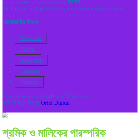
০১৭৫৫৮৮৩৫৯৬,০১৯৭৭৩৬৬৫৬৬
ইমেইল:
thedailysarkar@gmail.com,editor@thedailysarkar.net.
প্রয়োজনীয় লিঙ্ক
Facebook
Twitter
Instagram
Linkedin
Youtube
© ২০২৫ সকল স্বত্ত সংরক্ষিত । দৈনিক সরকার
কারিগরি সহযোগিতায়:
Oriel Digital
শ্রমিক ও মালিকের পারস্পরিক