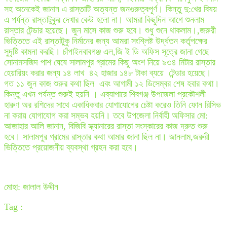
সহ অনেকেই জানান এ রাস্তাটি অত্যন্ত জনগুরুত্বপূর্ণ। কিন্তু দু:খের বিষয়
এ পর্যন্ত রাস্তাটুকুর দেখার কেউ হলো না। আমরা কিছুদিন আগে শুনলাম
রাস্তার টেন্ডার হয়েছে। জুন মাসে কাজ শুরু হবে। শুধু শুনে থাকলাম।,জরুরী
ভিত্তিতে এই রাস্তাটুকু নির্মানের জন্য আমরা সংশ্লিষ্ট উর্দ্ধতন কর্তৃপক্ষের
সুদৃষ্টি কামনা করছি। চাঁপাইনবাবগঞ্জ এল,জি ই ডি অফিস সূত্রে জানা গেছে
সোনামসজিদ পাশ ঘেষে সালামপুর গ্রামের কিছু অংশ নিয়ে ৯৩৪ মিটার রাস্তার
হেয়ারিয়ং করার জন্য ১৪ লাখ ৪২ হাজার ১৪৮ টাকা ব্যয়ে টেন্ডার হয়েছে।
গত ১১ জুন কাজ শুরুর কথা ছিল এবং আগামী ১২ ডিসেম্বর শেষ হবার কথা।
কিন্তু এখন পর্যন্ত শুরুই হয়নি । এব্যাপারে শিবগঞ্জ উপজেলা প্রকৌশলী
হারুণ অর রশিদের সাথে একাধিকবার যোগাযোগের চেষ্টা করেও তিনি ফোন রিসিভ
না করায় যোগাযোগ করা সম্ভব হয়নি। তবে উপজেলা নির্বাহী অফিসার মো:
আজাহার আলি জানান, বিজিবি স্ক্যানারের রাস্তা সংস্কারের কাজ দ্রুত শুরু
হবে। সালামপুর গ্রামের রাস্তার কথা আমার জানা ছিল না। জানলাম,জরুরী
ভিত্তিতে প্রয়োজনীয় ব্যবস্থা গ্রহন করা হবে।
মোহা: জালাল উদ্দীন
Tag :