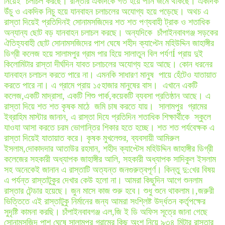
নিয়েই চলাচল করছে। রাস্তার একদিকে গর্ত হয়ে পানি জমে থাকছে। একদিক
উঁচু ও একদিক নিচু হয়ে যানবাহন চলাচলের অযোগ্য হয়ে পড়েছে। অথচ এ
রাস্তা দিয়েই প্রতিদিনই সোনামসজিদের শত শত পণ্যবাহী ট্রাক ও শতাধিক
অন্যান্য ছোট বড় যানবাহন চলাচল করছে। অন্যদিকে চাঁপাইনবাবগঞ্জ সড়কের
ঐতিহ্যবাহী ছোট সোনামসজিদের পাশ ঘেষে শহীদ ক্যাপ্টেন মহিউদ্দিন জাহাঙ্গীর
ডিগ্রী কলেজ হয়ে সালামপুর গ্রাম পার হিয়ে সালাতুন বিল পর্যণÍ প্রায় দুই
কিলোমিটার রাস্তা দীর্ঘদিন যাবত চলাচলের অযোগ্য হয়ে আছে। কোন ধরনের
যানবাহন চলাচল করতে পারে না। এমনকি সাধারণ মানুষ পায়ে হেঁটেও যাতায়াত
করতে পারে না। এ গ্রামে প্রায় ১৫হাজার মানুষের বাস। এখানে একটি
কলেজ,একটি মাদ্রাসা, একটি শিশু পার্ক,কয়েকটি ব্যবসা প্রতিষ্ঠান আছে। এ
রাস্তা দিয়ে শত শত কৃষক মাঠে জমি চাষ করতে যায়। সালামপুর গ্রামের
ইব্রাহিম মাস্টার জানান, এ রাস্তা দিযে প্রতিদিন শতাধিক শিক্ষার্থীকে স্কুলে
যাওযা আসা করতে চরম ভোগান্তির শিকার হতে হচ্ছে। শত শত পর্যবেক্ষক এ
রাস্তা দিয়েই যাতায়াত করে। কৃষক মুখলেশুর, ব্যবসায়ী আমিরুল
ইসলাম,দোকাদদার আতাউর রহমান, শহীদ ক্যাপ্টেস মহিউদ্দিন জাহাঙ্গীর ডিগ্রী
কলেজের সহকারী অধ্যাপক জাহাঙ্গীর আলি, সহকারী অধ্যাপক সাদিকুল ইসলাম
সহ অনেকেই জানান এ রাস্তাটি অত্যন্ত জনগুরুত্বপূর্ণ। কিন্তু দু:খের বিষয়
এ পর্যন্ত রাস্তাটুকুর দেখার কেউ হলো না। আমরা কিছুদিন আগে শুনলাম
রাস্তার টেন্ডার হয়েছে। জুন মাসে কাজ শুরু হবে। শুধু শুনে থাকলাম।,জরুরী
ভিত্তিতে এই রাস্তাটুকু নির্মানের জন্য আমরা সংশ্লিষ্ট উর্দ্ধতন কর্তৃপক্ষের
সুদৃষ্টি কামনা করছি। চাঁপাইনবাবগঞ্জ এল,জি ই ডি অফিস সূত্রে জানা গেছে
সোনামসজিদ পাশ ঘেষে সালামপুর গ্রামের কিছু অংশ নিয়ে ৯৩৪ মিটার রাস্তার