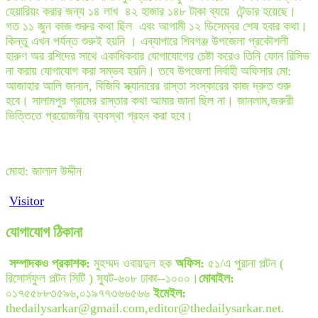
হেয়ারিয়ং করার জন্য ১৪ লাখ ৪২ হাজার ১৪৮ টাকা ব্যয়ে টেন্ডার হয়েছে।
গত ১১ জুন কাজ শুরুর কথা ছিল এবং আগামী ১২ ডিসেম্বর শেষ হবার কথা।
কিন্তু এখন পর্যন্ত শুরুই হয়নি । এব্যাপারে শিবগঞ্জ উপজেলা প্রকৌশলী
হারুণ অর রশিদের সাথে একাধিকবার যোগাযোগের চেষ্টা করেও তিনি ফোন রিসিভ
না করায় যোগাযোগ করা সম্ভব হয়নি। তবে উপজেলা নির্বাহী অফিসার মো:
আজাহার আলি জানান, বিজিবি স্ক্যানারের রাস্তা সংস্কারের কাজ দ্রুত শুরু
হবে। সালামপুর গ্রামের রাস্তার কথা আমার জানা ছিল না। জানলাম,জরুরী
ভিত্তিতে প্রয়োজনীয় ব্যবস্থা গ্রহন করা হবে।
মোহা: জালাল উদ্দীন
Visitor
যোগাযোগ ঠিকানা
সম্পাদকও প্রকাশক:
মুহম্মদ ওবায়দুল হক
অফিস:
৫১/এ পুরানা পল্টন (
রিসোর্সফুল পল্টন সিটি ) স্যুট-৬০৮ ঢাকা--১০০০।
মোবাইল:
০১৭৫৫৮৮৩৫৯৬,০১৯৭৭৩৬৬৫৬৬
ইমেইল:
thedailysarkar@gmail.com,editor@thedailysarkar.net.