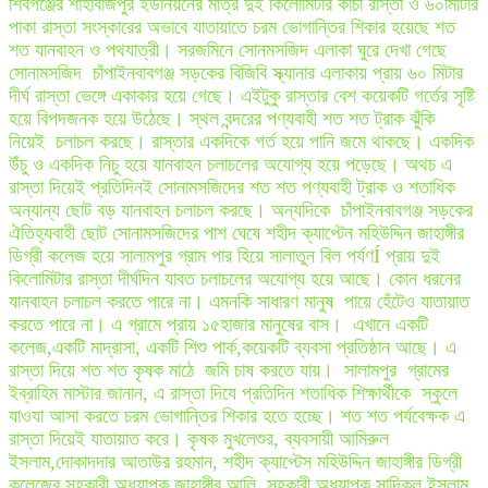
শিবগঞ্জের শাহাবাজপুর ইউনিয়নের মাত্র দুই কিলোমিটার কাঁচা রাস্তা ও ৬০মিটিার
পাকা রাস্তা সংস্কারের অভাবে যাতায়াতে চরম ভোগান্তির শিকার হয়েছে শত
শত যানবাহন ও পথযাত্রী। সরজমিনে সোনমসজিদ এলাকা ঘুরে দেখা গেছে
সোনামসজিদ চাঁপাইনবাবগঞ্জ সড়কের বিজিবি স্ক্যানার এলাকায় প্রায় ৬০ মিটার
দীর্ঘ রাস্তা ভেঙ্গে একাকার হয়ে গেছে। এইটুকু রাস্তার বেশ কয়েকটি গর্তের সৃষ্টি
হয়ে বিপদজনক হয়ে উঠেছে। স্থল বন্দরের পণ্যবাহী শত শত ট্রাক ঝুঁকি
নিয়েই চলাচল করছে। রাস্তার একদিকে গর্ত হয়ে পানি জমে থাকছে। একদিক
উঁচু ও একদিক নিচু হয়ে যানবাহন চলাচলের অযোগ্য হয়ে পড়েছে। অথচ এ
রাস্তা দিয়েই প্রতিদিনই সোনামসজিদের শত শত পণ্যবাহী ট্রাক ও শতাধিক
অন্যান্য ছোট বড় যানবাহন চলাচল করছে। অন্যদিকে চাঁপাইনবাবগঞ্জ সড়কের
ঐতিহ্যবাহী ছোট সোনামসজিদের পাশ ঘেষে শহীদ ক্যাপ্টেন মহিউদ্দিন জাহাঙ্গীর
ডিগ্রী কলেজ হয়ে সালামপুর গ্রাম পার হিয়ে সালাতুন বিল পর্যণÍ প্রায় দুই
কিলোমিটার রাস্তা দীর্ঘদিন যাবত চলাচলের অযোগ্য হয়ে আছে। কোন ধরনের
যানবাহন চলাচল করতে পারে না। এমনকি সাধারণ মানুষ পায়ে হেঁটেও যাতায়াত
করতে পারে না। এ গ্রামে প্রায় ১৫হাজার মানুষের বাস। এখানে একটি
কলেজ,একটি মাদ্রাসা, একটি শিশু পার্ক,কয়েকটি ব্যবসা প্রতিষ্ঠান আছে। এ
রাস্তা দিয়ে শত শত কৃষক মাঠে জমি চাষ করতে যায়। সালামপুর গ্রামের
ইব্রাহিম মাস্টার জানান, এ রাস্তা দিযে প্রতিদিন শতাধিক শিক্ষার্থীকে স্কুলে
যাওযা আসা করতে চরম ভোগান্তির শিকার হতে হচ্ছে। শত শত পর্যবেক্ষক এ
রাস্তা দিয়েই যাতায়াত করে। কৃষক মুখলেশুর, ব্যবসায়ী আমিরুল
ইসলাম,দোকাদদার আতাউর রহমান, শহীদ ক্যাপ্টেস মহিউদ্দিন জাহাঙ্গীর ডিগ্রী
কলেজের সহকারী অধ্যাপক জাহাঙ্গীর আলি, সহকারী অধ্যাপক সাদিকুল ইসলাম