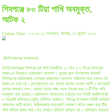
শিবগঞ্জে ৮০ টিয়া পাখি অবমুক্ত,
আটক ২
Update Time : ০২:০৮:১২ অপরাহ্ন, শনিবার, ১৯ জুলাই ২০২৫
চাঁপাইনবাবগঞ্জ সংবাদদাতাঃ
চাঁপাইনবাবগঞ্জের শিবগঞ্জে দুই পাখি শিকারীকে ২০ দিন ও ৩ দিনের বিনাশ্রম
কারাদণ্ড দিয়েছেন ভ্রাম্যমাণ আদালত। বুধবার রাতে উপজেলার কানসাট
ইউনিয়নের করিমবাজার এলাকায় ভ্রাম্যমাণ আদালত পরিচালনা করে তাদের এই
কারাদণ্ড দেয়া হয়। দন্ডপ্রাপ্তরা হল- যশোর জেলার শওকত আলী ও বাগেরহাট
জেলার কামরুল শেখ। এছাড়া তাদের কাছ থেকে উদ্ধার করা ৮০টি টিয়া পাখি
অবমুক্ত করা হয়েছে। ভ্রাম্যমাণ আদালতের নেতৃত্ব দেন নির্বাহী ম্যাজিস্ট্রেট
ও সহকারী কমিশনার (ভূমি) তৌফিক আজিজ। শিবগঞ্জ উপজেলা নির্বাহী কর্মকর্তা
আজাহার আলী জানান, করিমবাজারে বন্যপ্রাণি সংরক্ষণ আইন লঙ্ঘন করে টিয়া
পাখি আটকে রাখার খবর পেয়ে সেখানে অভিযান চালানো হয়। অভিযানে সহায়তা