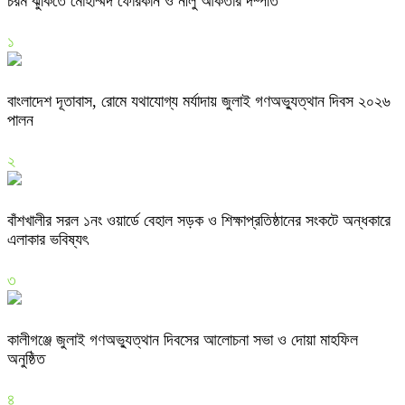
চরম ঝুঁকিতে মোহাম্মদ ফোরকান ও নীলু আকতার দম্পতি
১
বাংলাদেশ দূতাবাস, রোমে যথাযোগ্য মর্যাদায় জুলাই গণঅভ্যুত্থান দিবস ২০২৬
পালন
২
বাঁশখালীর সরল ১নং ওয়ার্ডে বেহাল সড়ক ও শিক্ষাপ্রতিষ্ঠানের সংকটে অন্ধকারে
এলাকার ভবিষ্যৎ
৩
কালীগঞ্জে জুলাই গণঅভ্যুত্থান দিবসের আলোচনা সভা ও দোয়া মাহফিল
অনুষ্ঠিত
৪