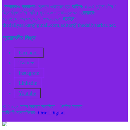
সম্পাদকও প্রকাশক:
মুহম্মদ ওবায়দুল হক
অফিস:
৫১/এ পুরানা পল্টন (
রিসোর্সফুল পল্টন সিটি ) স্যুট-৬০৮ ঢাকা--১০০০।
মোবাইল:
০১৭৫৫৮৮৩৫৯৬,০১৯৭৭৩৬৬৫৬৬
ইমেইল:
thedailysarkar@gmail.com,editor@thedailysarkar.net.
প্রয়োজনীয় লিঙ্ক
Facebook
Twitter
Instagram
Linkedin
Youtube
© ২০২৫ সকল স্বত্ত সংরক্ষিত । দৈনিক সরকার
কারিগরি সহযোগিতায়:
Oriel Digital