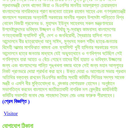
প্রধানমন্ত্রী বেগম খালেদা জিয়া ও বিএনপির মাননীয় ভারপ্রাপ্ত চেয়ারম্যান
বাংলাদেশের নাগরিকদের প্রাণ জননেতা তারেক রহমান সাহেব এবং গণপ্রজাতন্ত্রী
বাংলাদেশ সরকারের অন্তর্বর্তী সরকারের মাননীয় প্রধান উপদেষ্টা শান্তিতে বিশ্ব
নোবেল বিজয়ী প্রফেসর ড. মুহাম্মদ ইউনূস সাহেবসহ সকল মন্ত্রণালয়ের
উপদেষ্টাবৃন্দদের ভবিষ্যৎ উজ্জ্বল ও দীর্ঘায়ু সু-স্বাস্থ্য কামনাসহ বাংলাদেশের
গণহত্যাকারী ফ্যাসিস্ট খুনী, দেশ ও জনবিরোধী, স্বৈরাচার হাসিনা পতন
আন্দোলনে বীর ছাত্রযোদ্ধা আবু সাঈদ, মুগ্ধসহ সকল শহীদ ছাত্র-জনতার
বিদেহী আত্মার মাগফিরাত কামনা এবং ফ্যাসিস্ট খুনী হাসিনার সরকারের পতন
আন্দোলনে ছাত্র জনতার মাধ্যমে যেই অভ্যূত্থানে ও গণবিপ্লব ঘটেছিল সেই
গণবিপ্লবে যারা আহত ও বেঁচে গেছেন তাদের দীর্ঘ হায়াত ও ভবিষ্যৎ উজ্জলের
জন্য এবং বাংলাদেশের শান্তি শৃঙ্খখলা বজায় থাকে সেই জন্য মহান আল্লূাহর
নিকট প্রাণভরে দোয়া প্রার্থনা করা হবে। উক্ত দোয়া ও আলোচনা সভায় প্রধান
অতিথির বক্তব্য রাখবেন বিএনপির জাতীয় স্থায়ী কমিটির সিনিয়র সদস্য সাবেক
মন্ত্রী ও এমপি বীর মুক্তিযোদ্ধা ড. খন্দকার মোশাররফ হোসেন। অনুষ্ঠানে
সভাপতিত্ব করবেন বাংলাদেশ জাতীয়তাবাদী নাগরিক দল কেন্দ্রীয় কার্যনির্বাহী
কমিটির সভাপতি জনাব মোঃ শাহজাদা সৈয়দ মোঃ ওমর ফারুক পীরসাহেব।
(প্রেস বিজ্ঞপ্তি )
Visitor
যোগাযোগ ঠিকানা