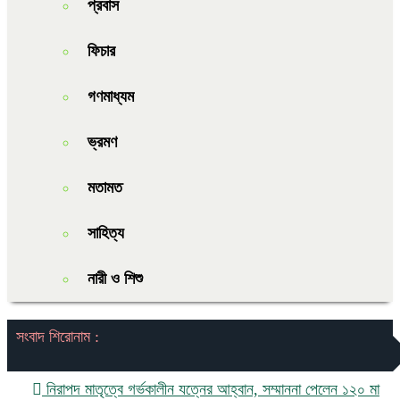
প্রবাস
ফিচার
গণমাধ্যম
ভ্রমণ
মতামত
সাহিত্য
নারী ও শিশু
সংবাদ শিরোনাম :
নিরাপদ মাতৃত্বে গর্ভকালীন যত্নের আহ্বান, সম্মাননা পেলেন ১২০ মা
বাগমা