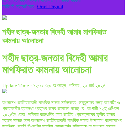
© ২০২৫ সকল স্বত্ত সংরক্ষিত । দৈনিক সরকার
কারিগরি সহযোগিতায়:
Oriel Digital
শহীদ ছাত্র-জনতার বিদেহী আত্মার মাগফিরাত
কামনায় আলোচনা
শহীদ ছাত্র-জনতার বিদেহী আত্মার
মাগফিরাত কামনায় আলোচনা
Update Time : ১২:১৩:২৩ অপরাহ্ন, শনিবার, ২৯ মার্চ ২০২৫
বাংলাদেশ জাতীয়তাবাদী নাগরিক দলের সর্বস্তরের নেতৃবৃন্দদের সদয় অবগতি ও
প্রয়োজনীয় ব্যবস্থা গ্রহণের জন্য জানানো যাচ্ছে যে, আগামী ১২ই এপ্রিল
২০২৫ইং রোজ, শনিবার রাজধানীর ঢাকা জাতীয় প্রেসক্লাবের তৃতীয তলায়
আব্দুস সালাম হলে বাংলাদেশ জাতীয়তাবাদী নাগরিক দলের উদ্যোগে বাংলাদেশের
জনপ্রিয় নেত্রী বিএনপির মাননীয় চেয়ারপার্সন মুক্তিযুদ্ধের সংগঠক সাবেক