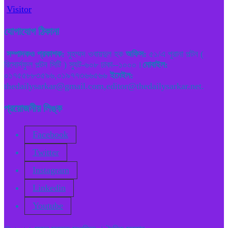
Visitor
যোগাযোগ ঠিকানা
সম্পাদকও প্রকাশক:
মুহম্মদ ওবায়দুল হক
অফিস:
৫১/এ পুরানা পল্টন (
রিসোর্সফুল পল্টন সিটি ) স্যুট-৬০৮ ঢাকা--১০০০।
মোবাইল:
০১৭৫৫৮৮৩৫৯৬,০১৯৭৭৩৬৬৫৬৬
ইমেইল:
thedailysarkar@gmail.com,editor@thedailysarkar.net.
প্রয়োজনীয় লিঙ্ক
Facebook
Twitter
Instagram
Linkedin
Youtube