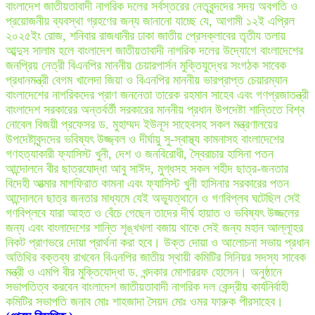
বাংলাদেশ জাতীয়তাবাদী নাগরিক দলের সর্বস্তরের নেতৃবৃন্দদের সদয় অবগতি ও
প্রয়োজনীয় ব্যবস্থা গ্রহণের জন্য জানানো যাচ্ছে যে, আগামী ১২ই এপ্রিল
২০২৫ইং রোজ, শনিবার রাজধানীর ঢাকা জাতীয় প্রেসক্লাবের তৃতীয তলায়
আব্দুস সালাম হলে বাংলাদেশ জাতীয়তাবাদী নাগরিক দলের উদ্যোগে বাংলাদেশের
জনপ্রিয় নেত্রী বিএনপির মাননীয় চেয়ারপার্সন মুক্তিযুদ্ধের সংগঠক সাবেক
প্রধানমন্ত্রী বেগম খালেদা জিয়া ও বিএনপির মাননীয় ভারপ্রাপ্ত চেয়ারম্যান
বাংলাদেশের নাগরিকদের প্রাণ জননেতা তারেক রহমান সাহেব এবং গণপ্রজাতন্ত্রী
বাংলাদেশ সরকারের অন্তর্বর্তী সরকারের মাননীয় প্রধান উপদেষ্টা শান্তিতে বিশ্ব
নোবেল বিজয়ী প্রফেসর ড. মুহাম্মদ ইউনূস সাহেবসহ সকল মন্ত্রণালয়ের
উপদেষ্টাবৃন্দদের ভবিষ্যৎ উজ্জ্বল ও দীর্ঘায়ু সু-স্বাস্থ্য কামনাসহ বাংলাদেশের
গণহত্যাকারী ফ্যাসিস্ট খুনী, দেশ ও জনবিরোধী, স্বৈরাচার হাসিনা পতন
আন্দোলনে বীর ছাত্রযোদ্ধা আবু সাঈদ, মুগ্ধসহ সকল শহীদ ছাত্র-জনতার
বিদেহী আত্মার মাগফিরাত কামনা এবং ফ্যাসিস্ট খুনী হাসিনার সরকারের পতন
আন্দোলনে ছাত্র জনতার মাধ্যমে যেই অভ্যূত্থানে ও গণবিপ্লব ঘটেছিল সেই
গণবিপ্লবে যারা আহত ও বেঁচে গেছেন তাদের দীর্ঘ হায়াত ও ভবিষ্যৎ উজ্জলের
জন্য এবং বাংলাদেশের শান্তি শৃঙ্খখলা বজায় থাকে সেই জন্য মহান আল্লূাহর
নিকট প্রাণভরে দোয়া প্রার্থনা করা হবে। উক্ত দোয়া ও আলোচনা সভায় প্রধান
অতিথির বক্তব্য রাখবেন বিএনপির জাতীয় স্থায়ী কমিটির সিনিয়র সদস্য সাবেক
মন্ত্রী ও এমপি বীর মুক্তিযোদ্ধা ড. খন্দকার মোশাররফ হোসেন। অনুষ্ঠানে
সভাপতিত্ব করবেন বাংলাদেশ জাতীয়তাবাদী নাগরিক দল কেন্দ্রীয় কার্যনির্বাহী
কমিটির সভাপতি জনাব মোঃ শাহজাদা সৈয়দ মোঃ ওমর ফারুক পীরসাহেব।