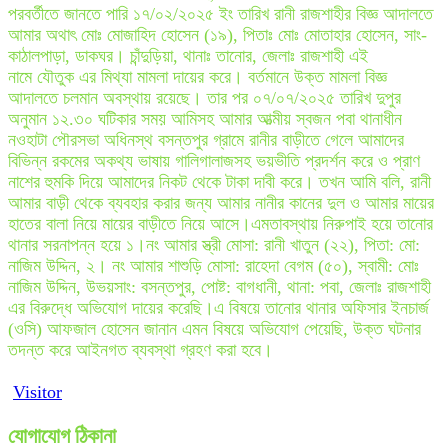
পরবর্তীতে জানতে পারি ১৭/০২/২০২৫ ইং তারিখ রানী রাজশাহীর বিজ্ঞ আদালতে
আমার অথাৎ মোঃ মোজাহিদ হোসেন (১৯), পিতাঃ মোঃ মোতাহার হোসেন, সাং-
কাঠালপাড়া, ডাকঘর। চাঁন্দুড়িয়া, থানাঃ তানোর, জেলাঃ রাজশাহী এই
নামে যৌতুক এর মিথ্যা মামলা দায়ের করে। বর্তমানে উক্ত মামলা বিজ্ঞ
আদালতে চলমান অবস্থায় রয়েছে। তার পর ০৭/০৭/২০২৫ তারিখ দুপুর
অনুমান ১২.৩০ ঘটিকার সময় আমিসহ আমার আত্মীয় স্বজন পবা থানাধীন
নওহাটা পৌরসভা অধিনস্থ বসন্তপুর গ্রামে রানীর বাড়ীতে গেলে আমাদের
বিভিন্ন রকমের অকথ্য ভাষায় গালিগালাজসহ ভয়ভীতি প্রদর্শন করে ও প্রাণ
নাশের হুমকি দিয়ে আমাদের নিকট থেকে টাকা দাবী করে। তখন আমি বলি, রানী
আমার বাড়ী থেকে ব্যবহার করার জন্য আমার নানীর কানের দুল ও আমার মায়ের
হাতের বালা নিয়ে মায়ের বাড়ীতে নিয়ে আসে।এমতাবস্থায় নিরুপাই হয়ে তানোর
থানার সরনাপন্ন হয়ে ১।নং আমার স্ত্রী মোসা: রানী খাতুন (২২), পিতা: মো:
নাজিম উদ্দিন, ২। নং আমার শাশুড়ি মোসা: রাহেদা বেগম (৫০), স্বামী: মোঃ
নাজিম উদ্দিন, উভয়সাং: বসন্তপুর, পোষ্ট: বাগধানী, থানা: পবা, জেলাঃ রাজশাহী
এর বিরুদ্ধে অভিযোগ দায়ের করেছি।এ বিষয়ে তানোর থানার অফিসার ইনচার্জ
(ওসি) আফজাল হোসেন জানান এমন বিষয়ে অভিযোগ পেয়েছি, উক্ত ঘটনার
তদন্ত করে আইনগত ব্যবস্থা গ্রহণ করা হবে।
Visitor
যোগাযোগ ঠিকানা