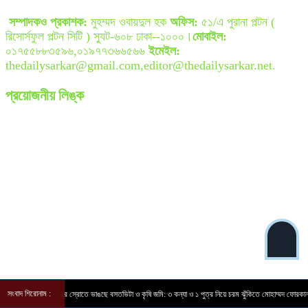
সম্পাদকও প্রকাশক:
মুহম্মদ ওবায়দুল হক
অফিস:
৫১/এ পুরানা পল্টন (
রিসোর্সফুল পল্টন সিটি ) স্যুট-৬০৮ ঢাকা--১০০০।
মোবাইল:
০১৭৫৫৮৮৩৫৯৬,০১৯৭৭৩৬৬৫৬৬
ইমেইল:
thedailysarkar@gmail.com,editor@thedailysarkar.net.
প্রয়োজনীয় লিঙ্ক
সংবাদ শিরোনাম :
বন্যার তীব্র স্রোতে ভাঙছে বসতভিটা ও কৃষি জমি: ৩ কন্যা ও ১ পুত্র নিয়ে চরম ঝুঁকিতে মোহাম্মদ ফোরকান ও নীলু