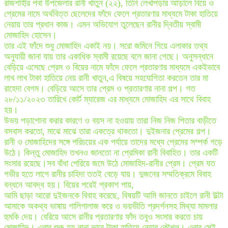
রাজশাহীর পবা উপজেলার রানী খাতুন (২২), তিনি লেখাপড়ার আড়ালে বিয়ে ও
প্রেমের নামে অর্থবিত্ত ছেলেদের ফাঁদে ফেলে প্রতারণার মাধ্যমে টাকা হাতিয়ে
নেয়ায় তার প্রধান কাজ। এমন অভিযোগ তুলেছেন রানীর দ্বিতীয় স্বামী
মোজাহিদ হোসেন।
তার এই ফাঁদে শুধু মোজাহিদ একাই নয়। সরো জমিনে গিয়ে এলাকার তথ্য
অনুযায়ী জানা যায় তার একাধিক স্বামী রয়েছে বলে জানা গেছে। অনুসন্ধানে
বেড়িয়ে এসেছে প্রেম ও বিয়ের নামে ফাঁদে ফেলে প্রতারণার মাধ্যমে একইভাবে
লাখ লাখ টাকা হাতিয়ে নেয় রানী খাতুন,এ বিষয়ে সহযোগিতা করতেন তার মা
রাহেদা বেগম। বেড়িয়ে আসে তার প্রেম ও প্রতারণার নানা গল্প। গত
২৮/১১/২০২৩ তারিখে কোর্ট ম্যারেজ এর মাধ্যমে মোজাহিদ এর সাথে বিবাহ
হয়।
উভয় পড়াশোনা করার কারণে ও বয়স না হওয়ায় তারা নিজ নিজ পিতার বাড়ীতে
বসবাস করতো, মাঝে মাঝে তারা একত্রে থাকতো। দুইজনার প্রেমের গল্প।
রানী ও মোজাহিদের সঙ্গে পরিচয়ের এক পর্যায়ে তাদের মধ্যে প্রেমের সম্পর্ক গড়ে
উঠে। কিন্তু মোজাহিদ তখনও জানতো না প্রেমিকা রানী বিবাহিত। তার একটি
সংসার রয়েছে।সব বাঁধা পেরিয়ে জমে উঠে মোজাহিদ-রানীর প্রেম। প্রেম যত
গভীর হতে লাগে রানীর চাহিদা ততই বেড়ে যায়। দুজনের সম্মতিক্রমে বিবাহ
বন্ধনে আবদ্ধ হয়। বিয়ের পরেই প্রকাশ পায়,
আমি ছাড়া আরো দুইজনকে বিবাহ করেছে, বিষয়টি আমি জানতে চাইলে রানী উল্টা
আমাকে অকথ্য ভাষায় গালিগালাজ করে ও ভয়ভীতি প্রদর্শনসহ মিথ্যা মামলার
হুমকি দেয়। বেরিয়ে আসে রানীর প্রতারণার ফাঁদ তবুও সংসার করতে চায়
মোজাহিদ। এবার শুরু হয় নানা ভাবে টাকা হাতিয়ে নেয়ার কৌশল। এবার সেই