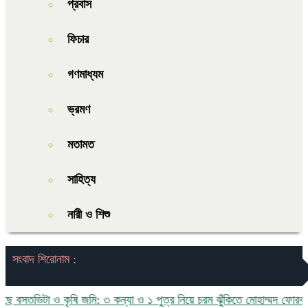
প্রবাস
ফিচার
গণমাধ্যম
ভ্রমণ
মতামত
সাহিত্য
নারী ও শিশু
সংবাদ শিরোনাম :
সতভিটা ও কৃষি জমি: ৩ কন্যা ও ১ পুত্র নিয়ে চরম ঝুঁকিতে মোহাম্মদ ফোরকান ও 