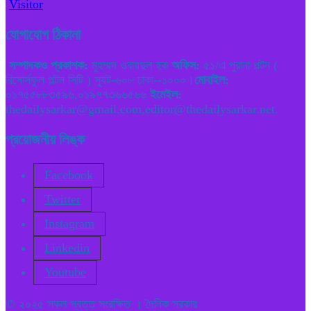
Visitor
যোগাযোগ ঠিকানা
সম্পাদকও প্রকাশক:
মুহম্মদ ওবায়দুল হক
অফিস:
৫১/এ পুরানা পল্টন (
রিসোর্সফুল পল্টন সিটি ) স্যুট-৬০৮ ঢাকা--১০০০।
মোবাইল:
০১৭৫৫৮৮৩৫৯৬,০১৯৭৭৩৬৬৫৬৬
ইমেইল:
thedailysarkar@gmail.com,editor@thedailysarkar.net.
প্রয়োজনীয় লিঙ্ক
Facebook
Twitter
Instagram
Linkedin
Youtube
© ২০২৫ সকল স্বত্ত সংরক্ষিত । দৈনিক সরকার