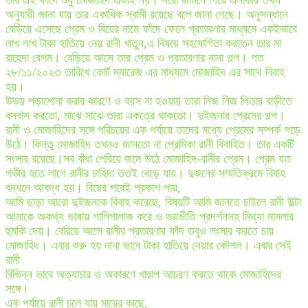
তার এই ফাঁদে শুধু মোজাহিদ একাই নয়। সরো জমিনে গিয়ে এলাকার তথ্য
অনুযায়ী জানা যায় তার একাধিক স্বামী রয়েছে বলে জানা গেছে। অনুসন্ধানে
বেড়িয়ে এসেছে প্রেম ও বিয়ের নামে ফাঁদে ফেলে প্রতারণার মাধ্যমে একইভাবে
লাখ লাখ টাকা হাতিয়ে নেয় রানী খাতুন,এ বিষয়ে সহযোগিতা করতেন তার মা
রাহেদা বেগম। বেড়িয়ে আসে তার প্রেম ও প্রতারণার নানা গল্প। গত
২৮/১১/২০২৩ তারিখে কোর্ট ম্যারেজ এর মাধ্যমে মোজাহিদ এর সাথে বিবাহ
হয়।
উভয় পড়াশোনা করার কারণে ও বয়স না হওয়ায় তারা নিজ নিজ পিতার বাড়ীতে
বসবাস করতো, মাঝে মাঝে তারা একত্রে থাকতো। দুইজনার প্রেমের গল্প।
রানী ও মোজাহিদের সঙ্গে পরিচয়ের এক পর্যায়ে তাদের মধ্যে প্রেমের সম্পর্ক গড়ে
উঠে। কিন্তু মোজাহিদ তখনও জানতো না প্রেমিকা রানী বিবাহিত। তার একটি
সংসার রয়েছে।সব বাঁধা পেরিয়ে জমে উঠে মোজাহিদ-রানীর প্রেম। প্রেম যত
গভীর হতে লাগে রানীর চাহিদা ততই বেড়ে যায়। দুজনের সম্মতিক্রমে বিবাহ
বন্ধনে আবদ্ধ হয়। বিয়ের পরেই প্রকাশ পায়,
আমি ছাড়া আরো দুইজনকে বিবাহ করেছে, বিষয়টি আমি জানতে চাইলে রানী উল্টা
আমাকে অকথ্য ভাষায় গালিগালাজ করে ও ভয়ভীতি প্রদর্শনসহ মিথ্যা মামলার
হুমকি দেয়। বেরিয়ে আসে রানীর প্রতারণার ফাঁদ তবুও সংসার করতে চায়
মোজাহিদ। এবার শুরু হয় নানা ভাবে টাকা হাতিয়ে নেয়ার কৌশল। এবার সেই
রানী
বিভিন্ন ভাবে অত্যাচার ও অকারণে খারাপ আচরণ করতে থাকে মোজাহিদের
সঙ্গে।
এক পর্যায়ে রানী চলে যায় মায়ের কাছে,