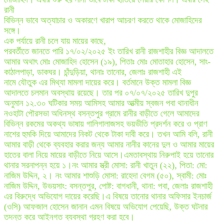
রানী
বিভিন্ন ভাবে অত্যাচার ও অকারণে খারাপ আচরণ করতে থাকে মোজাহিদের
সঙ্গে।
এক পর্যায়ে রানী চলে যায় মায়ের কাছে,
পরবর্তীতে জানতে পারি ১৭/০২/২০২৫ ইং তারিখ রানী রাজশাহীর বিজ্ঞ আদালতে
আমার অথাৎ মোঃ মোজাহিদ হোসেন (১৯), পিতাঃ মোঃ মোতাহার হোসেন, সাং-
কাঠালপাড়া, ডাকঘর। চাঁন্দুড়িয়া, থানাঃ তানোর, জেলাঃ রাজশাহী এই
নামে যৌতুক এর মিথ্যা মামলা দায়ের করে। বর্তমানে উক্ত মামলা বিজ্ঞ
আদালতে চলমান অবস্থায় রয়েছে। তার পর ০৭/০৭/২০২৫ তারিখ দুপুর
অনুমান ১২.৩০ ঘটিকার সময় আমিসহ আমার আত্মীয় স্বজন পবা থানাধীন
নওহাটা পৌরসভা অধিনস্থ বসন্তপুর গ্রামে রানীর বাড়ীতে গেলে আমাদের
বিভিন্ন রকমের অকথ্য ভাষায় গালিগালাজসহ ভয়ভীতি প্রদর্শন করে ও প্রাণ
নাশের হুমকি দিয়ে আমাদের নিকট থেকে টাকা দাবী করে। তখন আমি বলি, রানী
আমার বাড়ী থেকে ব্যবহার করার জন্য আমার নানীর কানের দুল ও আমার মায়ের
হাতের বালা নিয়ে মায়ের বাড়ীতে নিয়ে আসে।এমতাবস্থায় নিরুপাই হয়ে তানোর
থানার সরনাপন্ন হয়ে ১।নং আমার স্ত্রী মোসা: রানী খাতুন (২২), পিতা: মো:
নাজিম উদ্দিন, ২। নং আমার শাশুড়ি মোসা: রাহেদা বেগম (৫০), স্বামী: মোঃ
নাজিম উদ্দিন, উভয়সাং: বসন্তপুর, পোষ্ট: বাগধানী, থানা: পবা, জেলাঃ রাজশাহী
এর বিরুদ্ধে অভিযোগ দায়ের করেছি।এ বিষয়ে তানোর থানার অফিসার ইনচার্জ
(ওসি) আফজাল হোসেন জানান এমন বিষয়ে অভিযোগ পেয়েছি, উক্ত ঘটনার
তদন্ত করে আইনগত ব্যবস্থা গ্রহণ করা হবে।