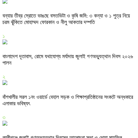
বন্যার তীব্র স্রোতে ভাঙছে বসতভিটা ও কৃষি জমি: ৩ কন্যা ও ১ পুত্র নিয়ে
চরম ঝুঁকিতে মোহাম্মদ ফোরকান ও নীলু আকতার দম্পতি
১
বাংলাদেশ দূতাবাস, রোমে যথাযোগ্য মর্যাদায় জুলাই গণঅভ্যুত্থান দিবস ২০২৬
পালন
২
বাঁশখালীর সরল ১নং ওয়ার্ডে বেহাল সড়ক ও শিক্ষাপ্রতিষ্ঠানের সংকটে অন্ধকারে
এলাকার ভবিষ্যৎ
৩
কালীগঞ্জে জুলাই গণঅভ্যুত্থান দিবসের আলোচনা সভা ও দোয়া মাহফিল