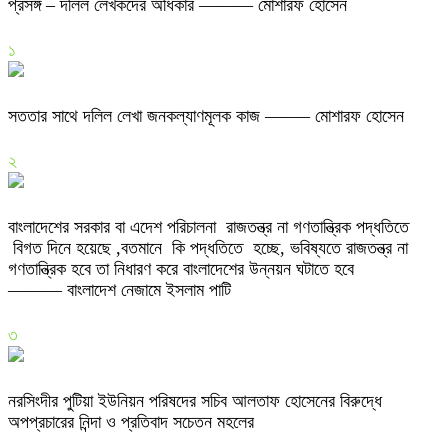
প্রসঙ্গ – দলিল লেখকদের অধিকার ——— মোশারফ হোসেন
১
সততার সাথে দলিল লেখা জনকল্যাণমূলক কাজ ——– মোশারফ হোসেন
২
বাংলাদেশের সরকার বা এদেশ পরিচালনা রাজতন্ত্র না গণতান্ত্রিক পদ্ধতিতে
বিগত দিনে হয়েছে ,বতমানে কি পদ্ধতিতে হচ্ছে, ভবিষ্যতে রাজতন্ত্র না
গণতান্ত্রিক হবে তা নিধারণ করে বাংলাদেশের উন্নয়ন ঘটাতে হবে
——— বাংলাদেশ নেজামে ইসলাম পাটি
৩
নরসিংদীর পুটিয়া ইউনিয়ন পরিষদের সচিব আলতাফ হোসেনের বিরুদ্ধে
অপপ্রচারের নিন্দা ও প্রতিবাদ সচেতন মহলের