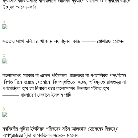
ফ্যামিলি কার্ড শুমারি: বাঁশখালীতে তালিকা প্রকাশে ধীরগতি ও তদবিরের গুঞ্জনে
উদ্বেগ আবেদনকারি
২
সততার সাথে দলিল লেখা জনকল্যাণমূলক কাজ ——– মোশারফ হোসেন
৩
বাংলাদেশের সরকার বা এদেশ পরিচালনা রাজতন্ত্র না গণতান্ত্রিক পদ্ধতিতে
বিগত দিনে হয়েছে ,বতমানে কি পদ্ধতিতে হচ্ছে, ভবিষ্যতে রাজতন্ত্র না
গণতান্ত্রিক হবে তা নিধারণ করে বাংলাদেশের উন্নয়ন ঘটাতে হবে
——— বাংলাদেশ নেজামে ইসলাম পাটি
৪
নরসিংদীর পুটিয়া ইউনিয়ন পরিষদের সচিব আলতাফ হোসেনের বিরুদ্ধে
অপপ্রচারের নিন্দা ও প্রতিবাদ সচেতন মহলের