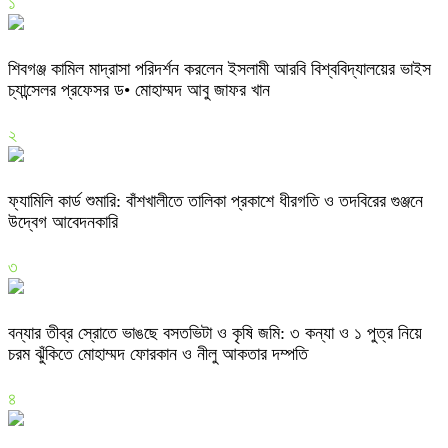
১
শিবগঞ্জ কামিল মাদ্রাসা পরিদর্শন করলেন ইসলামী আরবি বিশ্ববিদ্যালয়ের ভাইস
চ্যান্সেলর প্রফেসর ড• মোহাম্মদ আবু জাফর খান
২
ফ্যামিলি কার্ড শুমারি: বাঁশখালীতে তালিকা প্রকাশে ধীরগতি ও তদবিরের গুঞ্জনে
উদ্বেগ আবেদনকারি
৩
বন্যার তীব্র স্রোতে ভাঙছে বসতভিটা ও কৃষি জমি: ৩ কন্যা ও ১ পুত্র নিয়ে
চরম ঝুঁকিতে মোহাম্মদ ফোরকান ও নীলু আকতার দম্পতি
৪