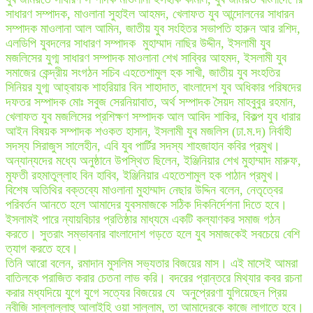
সাধারণ সম্পাদক, মাওলানা সুহাইল আহমদ, খেলাফত যুব আন্দোলনের সাধারন
সম্পাদক মাওলানা আল আমিন, জাতীয় যুব সংহিতর সভাপতি হারুন আর রশিদ,
এলডিপি যুবদলের সাধারণ সম্পাদক মুহাম্মাদ নাছির উদ্দীন, ইসলামী যুব
মজলিসের যুগ্ম সাধারণ সম্পাদক মাওলানা শেখ সাব্বির আহমদ, ইসলামী যুব
সমাজের কেন্দ্রীয় সংগঠন সচিব এহতেশামুল হক সাখী, জাতীয় যুব সংহতির
সিনিয়র যুগ্ম আহ্বায়ক শাহরিয়ার বিন শাহাদাত, বাংলাদেশ যুব অধিকার পরিষদের
দফতর সম্পাদক মোঃ সবুজ সেরনিয়াবাত, অর্থ সম্পাদক সৈয়দ মাহবুবুর রহমান,
খেলাফত যুব মজলিসের প্রশিক্ষণ সম্পাদক আল আবিদ শাকির, বিকল্প যুব ধারার
আইন বিষয়ক সম্পাদক শওকত হাসান, ইসলামী যুব মজলিস (ঢা.ম.দ) নির্বাহী
সদস্য সিরাজুস সালেহীন, এবি যুব পার্টির সদস্য শাহজাহান কবির প্রমুখ।
অন্যান্যদের মধ্যে অনুষ্ঠানে উপস্থিত ছিলেন, ইঞ্জিনিয়ার শেখ মুহাম্মাদ মারুফ,
মুফতী রহমাতুল্লাহ বিন হাবিব, ইঞ্জিনিয়ার এহতেশামুল হক পাঠান প্রমুখ।
বিশেষ অতিথির বক্তব্যে মাওলানা মুহাম্মাদ নেছার উদ্দিন বলেন, নেতৃত্বের
পরিবর্তন আনতে হলে আমাদের যুবসমাজকে সঠিক দিকনির্দেশনা দিতে হবে।
ইসলামই পারে ন্যায়বিচার প্রতিষ্ঠার মাধ্যমে একটি কল্যাণকর সমাজ গঠন
করতে। সুতরাং সম্ভাবনার বাংলাদোশ গড়তে হলে যুব সমাজকেই সবচেয়ে বেশি
ত্যাগ করতে হবে।
তিনি আরো বলেন, রমাদান মুসলিম সভ্যতার বিজয়ের মাস। এই মাসেই আমরা
বাতিলকে পরাজিত করার চেতনা লাভ করি। বদরের প্রান্তরে মিথ্যার কবর রচনা
করার মধ্যদিয়ে যুগে যুগে সত্যের বিজয়ের যে অনুপ্রেরণা যুগিয়েছেন প্রিয়
নবীজি সাল্লাল্লাহু আলাইহি ওয়া সাল্লাম, তা আমাদেরকে কাজে লাগাতে হবে।