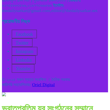
রিসোর্সফুল পল্টন সিটি ) স্যুট-৬০৮ ঢাকা--১০০০।
মোবাইল:
০১৭৫৫৮৮৩৫৯৬,০১৯৭৭৩৬৬৫৬৬
ইমেইল:
thedailysarkar@gmail.com,editor@thedailysarkar.net.
প্রয়োজনীয় লিঙ্ক
Facebook
Twitter
Instagram
Linkedin
Youtube
© ২০২৫ সকল স্বত্ত সংরক্ষিত । দৈনিক সরকার
কারিগরি সহযোগিতায়:
Oriel Digital
ভ্রাতৃপ্রতিম যুব সংগঠনের সম্মানে