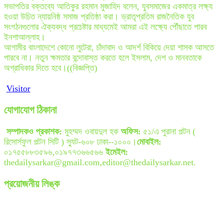
সভাপতির বক্তব্যে আতিকুর রহমান মুজাহিদ বলেন, যুবসমাজের একমাত্র লক্ষ্য
হওয়া উচিত ন্যায়নিষ্ঠ সমাজ প্রতিষ্ঠা করা। ভ্রাতৃপ্রতিম রাজনৈতিক যুব
সংগঠনগুলোর ঐক্যবদ্ধ প্রচেষ্টার মাধ্যমেই আমরা এই লক্ষ্যে পৌঁছাতে পারব
ইনশাআল্লাহ।
আগামীর বাংলাদেশে কোনো লুটেরা, চাঁদাবাদ ও আদর্শ বিকিয়ে দেয়া শাসক আসতে
পারবে না। নতুন ক্ষমতার বন্দোবাস্ত করতে হলে ইসলাম, দেশ ও মানবতাকে
অগ্রাধিকার দিতে হবে।((বিজ্ঞপ্তি)
Visitor
যোগাযোগ ঠিকানা
সম্পাদকও প্রকাশক:
মুহম্মদ ওবায়দুল হক
অফিস:
৫১/এ পুরানা পল্টন (
রিসোর্সফুল পল্টন সিটি ) স্যুট-৬০৮ ঢাকা--১০০০।
মোবাইল:
০১৭৫৫৮৮৩৫৯৬,০১৯৭৭৩৬৬৫৬৬
ইমেইল:
thedailysarkar@gmail.com,editor@thedailysarkar.net.
প্রয়োজনীয় লিঙ্ক