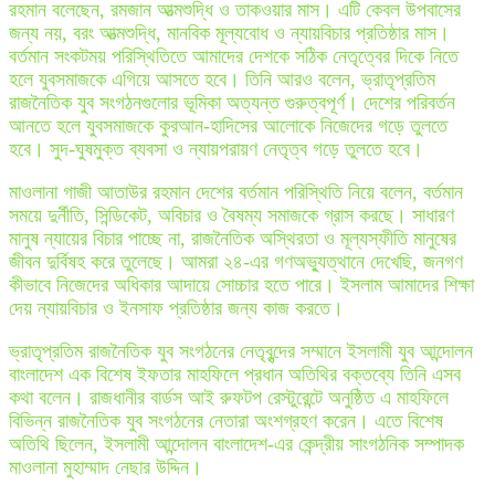
রহমান বলেছেন, রমজান আত্মশুদ্ধি ও তাকওয়ার মাস। এটি কেবল উপবাসের
জন্য নয়, বরং আত্মশুদ্ধি, মানবিক মূল্যবোধ ও ন্যায়বিচার প্রতিষ্ঠার মাস।
বর্তমান সংকটময় পরিস্থিতিতে আমাদের দেশকে সঠিক নেতৃত্বের দিকে নিতে
হলে যুবসমাজকে এগিয়ে আসতে হবে। তিনি আরও বলেন, ভ্রাতৃপ্রতিম
রাজনৈতিক যুব সংগঠনগুলোর ভূমিকা অত্যন্ত গুরুত্বপূর্ণ। দেশের পরিবর্তন
আনতে হলে যুবসমাজকে কুরআন-হাদিসের আলোকে নিজেদের গড়ে তুলতে
হবে। সুদ-ঘুষমুক্ত ব্যবসা ও ন্যায়পরায়ণ নেতৃত্ব গড়ে তুলতে হবে।
মাওলানা গাজী আতাউর রহমান দেশের বর্তমান পরিস্থিতি নিয়ে বলেন, বর্তমান
সময়ে দুর্নীতি, সিন্ডিকেট, অবিচার ও বৈষম্য সমাজকে গ্রাস করছে। সাধারণ
মানুষ ন্যায়ের বিচার পাচ্ছে না, রাজনৈতিক অস্থিরতা ও মূল্যস্ফীতি মানুষের
জীবন দুর্বিষহ করে তুলেছে। আমরা ২৪-এর গণঅভ্যুত্থানে দেখেছি, জনগণ
কীভাবে নিজেদের অধিকার আদায়ে সোচ্চার হতে পারে। ইসলাম আমাদের শিক্ষা
দেয় ন্যায়বিচার ও ইনসাফ প্রতিষ্ঠার জন্য কাজ করতে।
ভ্রাতৃপ্রতিম রাজনৈতিক যুব সংগঠনের নেতৃবৃন্দের সম্মানে ইসলামী যুব আন্দোলন
বাংলাদেশ এক বিশেষ ইফতার মাহফিলে প্রধান অতিথির বক্তব্যে তিনি এসব
কথা বলেন। রাজধানীর বার্ডস আই রুফটপ রেস্টুরেন্টে অনুষ্ঠিত এ মাহফিলে
বিভিন্ন রাজনৈতিক যুব সংগঠনের নেতারা অংশগ্রহণ করেন। এতে বিশেষ
অতিথি ছিলেন, ইসলামী আন্দোলন বাংলাদেশ-এর কেন্দ্রীয় সাংগঠনিক সম্পাদক
মাওলানা মুহাম্মাদ নেছার উদ্দিন।