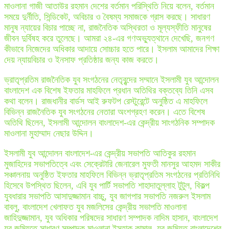
মাওলানা গাজী আতাউর রহমান দেশের বর্তমান পরিস্থিতি নিয়ে বলেন, বর্তমান
সময়ে দুর্নীতি, সিন্ডিকেট, অবিচার ও বৈষম্য সমাজকে গ্রাস করছে। সাধারণ
মানুষ ন্যায়ের বিচার পাচ্ছে না, রাজনৈতিক অস্থিরতা ও মূল্যস্ফীতি মানুষের
জীবন দুর্বিষহ করে তুলেছে। আমরা ২৪-এর গণঅভ্যুত্থানে দেখেছি, জনগণ
কীভাবে নিজেদের অধিকার আদায়ে সোচ্চার হতে পারে। ইসলাম আমাদের শিক্ষা
দেয় ন্যায়বিচার ও ইনসাফ প্রতিষ্ঠার জন্য কাজ করতে।
ভ্রাতৃপ্রতিম রাজনৈতিক যুব সংগঠনের নেতৃবৃন্দের সম্মানে ইসলামী যুব আন্দোলন
বাংলাদেশ এক বিশেষ ইফতার মাহফিলে প্রধান অতিথির বক্তব্যে তিনি এসব
কথা বলেন। রাজধানীর বার্ডস আই রুফটপ রেস্টুরেন্টে অনুষ্ঠিত এ মাহফিলে
বিভিন্ন রাজনৈতিক যুব সংগঠনের নেতারা অংশগ্রহণ করেন। এতে বিশেষ
অতিথি ছিলেন, ইসলামী আন্দোলন বাংলাদেশ-এর কেন্দ্রীয় সাংগঠনিক সম্পাদক
মাওলানা মুহাম্মাদ নেছার উদ্দিন।
ইসলামী যুব আন্দোলন বাংলাদেশ-এর কেন্দ্রীয় সভাপতি আতিকুর রহমান
মুজাহিদের সভাপতিত্বে এবং সেক্রেটারি জেনারেল মুফতী মানসুর আহমদ সাকীর
সঞ্চালনায় অনুষ্ঠিত ইফতার মাহফিলে বিভিন্ন ভ্রাতৃপ্রতিম সংগঠনের প্রতিনিধি
হিসেবে উপস্থিত ছিলেন, এবি যুব পার্টি সভাপতি শাহাদাতুল্লাহ টুটুল, বিকল্প
যুবধারার সভাপতি আসাদুজ্জামান বাচ্চু, যুব জাগপার সভাপতি নজরুল ইসলাম
বাবলু, বাংলাদেশ খেলাফত যুব মজলিসের কেন্দ্রীয় সভাপতি মাওলানা
জাহিদুজ্জামান, যুব অধিকার পরিষদের সাধারণ সম্পাদক নাদিম হাসান, বাংলাদেশ
যুব জমিয়তে সাধারণ সম্পাদক মাওলানা ইসহাক কামাল, যুব জমিয়ত বাংলাদেশের