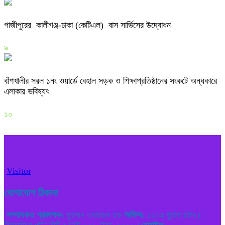
গাজীপুরের কালীগঞ্জ-ঢাকা (কেটিএল) বাস সার্ভিসের উদ্বোধন
৯
বাঁশখালীর সরল ১নং ওয়ার্ডে বেহাল সড়ক ও শিক্ষাপ্রতিষ্ঠানের সংকটে অন্ধকারে
এলাকার ভবিষ্যৎ
১০
Visitor
যোগাযোগ ঠিকানা
সম্পাদকও প্রকাশক:
মুহম্মদ ওবায়দুল হক
অফিস:
৫১/এ পুরানা পল্টন (