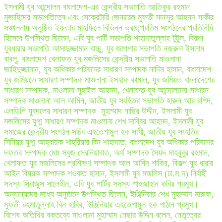
ইসলামী যুব আন্দোলন বাংলাদেশ-এর কেন্দ্রীয় সভাপতি আতিকুর রহমান
মুজাহিদের সভাপতিত্বে এবং সেক্রেটারি জেনারেল মুফতী মানসুর আহমদ সাকীর
সঞ্চালনায় অনুষ্ঠিত ইফতার মাহফিলে বিভিন্ন ভ্রাতৃপ্রতিম সংগঠনের প্রতিনিধি
হিসেবে উপস্থিত ছিলেন, এবি যুব পার্টি সভাপতি শাহাদাতুল্লাহ টুটুল, বিকল্প
যুবধারার সভাপতি আসাদুজ্জামান বাচ্চু, যুব জাগপার সভাপতি নজরুল ইসলাম
বাবলু, বাংলাদেশ খেলাফত যুব মজলিসের কেন্দ্রীয় সভাপতি মাওলানা
জাহিদুজ্জামান, যুব অধিকার পরিষদের সাধারণ সম্পাদক নাদিম হাসান, বাংলাদেশ
যুব জমিয়তে সাধারণ সম্পাদক মাওলানা ইসহাক কামাল, যুব জমিয়ত বাংলাদেশের
সাধারণ সম্পাদক, মাওলানা সুহাইল আহমদ, খেলাফত যুব আন্দোলনের সাধারন
সম্পাদক মাওলানা আল আমিন, জাতীয় যুব সংহিতর সভাপতি হারুন আর রশিদ,
এলডিপি যুবদলের সাধারণ সম্পাদক মুহাম্মাদ নাছির উদ্দীন, ইসলামী যুব
মজলিসের যুগ্ম সাধারণ সম্পাদক মাওলানা শেখ সাব্বির আহমদ, ইসলামী যুব
সমাজের কেন্দ্রীয় সংগঠন সচিব এহতেশামুল হক সাখী, জাতীয় যুব সংহতির
সিনিয়র যুগ্ম আহ্বায়ক শাহরিয়ার বিন শাহাদাত, বাংলাদেশ যুব অধিকার পরিষদের
দফতর সম্পাদক মোঃ সবুজ সেরনিয়াবাত, অর্থ সম্পাদক সৈয়দ মাহবুবুর রহমান,
খেলাফত যুব মজলিসের প্রশিক্ষণ সম্পাদক আল আবিদ শাকির, বিকল্প যুব ধারার
আইন বিষয়ক সম্পাদক শওকত হাসান, ইসলামী যুব মজলিস (ঢা.ম.দ) নির্বাহী
সদস্য সিরাজুস সালেহীন, এবি যুব পার্টির সদস্য শাহজাহান কবির প্রমুখ।
অন্যান্যদের মধ্যে অনুষ্ঠানে উপস্থিত ছিলেন, ইঞ্জিনিয়ার শেখ মুহাম্মাদ মারুফ,
মুফতী রহমাতুল্লাহ বিন হাবিব, ইঞ্জিনিয়ার এহতেশামুল হক পাঠান প্রমুখ।
বিশেষ অতিথির বক্তব্যে মাওলানা মুহাম্মাদ নেছার উদ্দিন বলেন, নেতৃত্বের