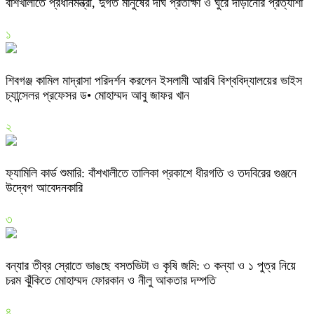
বাঁশখালীতে প্রধানমন্ত্রী, দুর্গত মানুষের দীর্ঘ প্রতীক্ষা ও ঘুরে দাঁড়ানোর প্রত্যাশা
১
শিবগঞ্জ কামিল মাদ্রাসা পরিদর্শন করলেন ইসলামী আরবি বিশ্ববিদ্যালয়ের ভাইস
চ্যান্সেলর প্রফেসর ড• মোহাম্মদ আবু জাফর খান
২
ফ্যামিলি কার্ড শুমারি: বাঁশখালীতে তালিকা প্রকাশে ধীরগতি ও তদবিরের গুঞ্জনে
উদ্বেগ আবেদনকারি
৩
বন্যার তীব্র স্রোতে ভাঙছে বসতভিটা ও কৃষি জমি: ৩ কন্যা ও ১ পুত্র নিয়ে
চরম ঝুঁকিতে মোহাম্মদ ফোরকান ও নীলু আকতার দম্পতি
৪