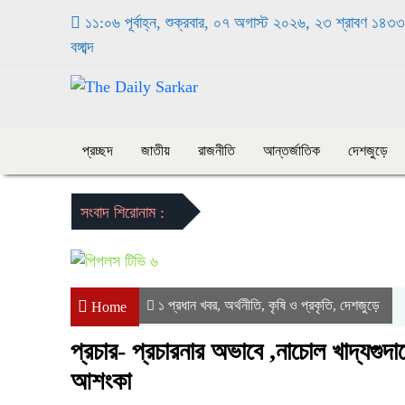
১১:০৬ পূর্বাহ্ন, শুক্রবার, ০৭ অগাস্ট ২০২৬, ২৩ শ্রাবণ ১৪৩৩
বঙ্গাব্দ
প্রচ্ছদ
জাতীয়
রাজনীতি
আন্তর্জাতিক
দেশজুড়ে
সংবাদ শিরোনাম :
১ প্রধান খবর
অর্থনীতি
কৃষি ও প্রকৃতি
দেশজুড়ে
,
,
,
Home
প্রচার- প্রচারনার অভাবে ,নাচোল খাদ্যগুদাম
আশংকা