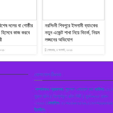
শেষ দলের বা গোষ্ঠীর
নরসিংদী শিবপুরে ইসলামী ব্যাংকের
ী হিসেবে কাজ করবে
নতুন এজেন্ট শাখা নিয়ে বিতর্ক, নিয়ম
রী
লঙ্ঘনের অভিযোগ
২০২৬
সোমবার, ৩ অগাস্ট, ২০২৬
যোগাযোগ ঠিকানা
সম্পাদকও প্রকাশক:
মুহম্মদ ওবায়দুল হক
অফিস:
৫১/
পুরানা পল্টন ( রিসোর্সফুল পল্টন সিটি ) স্যুট-৬০৮ ঢাকা-
-১০০০।
মোবাইল:
০১৭৫৫৮৮৩৫৯৬,০১৯৭৭৩৬৬৫৬৬
ইমেইল: