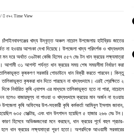
/
৫৯২ Time View
 চাঁপাইনবাবগঞ্জের খাদ্য উদ্বৃত্ত অঞ্চল নাচোল উপজেলায় হাইব্রিড জাতের
অর্জিত না হওয়ার আশংকা দেখা দিয়েছে। উপজেলা খাদ্য পরিদর্শক ও খাদ্যগুদাম
 মন দরে অর্থাত ৩৬টাকা কেজি হিসেব ৫৫৭ মেঃ টন ধান ক্রয়ের লক্ষ্যমাত্রা
। আগামী ৩১ আগস্ট পর্যন্ত ধান ক্রয়ের সময় শেষ সময়সীমা নির্ধারণ করা
ালিকাভূক্ত কৃষকগণ সরকারি গোডাউনে ধান বিক্রী করতে পারবেন। কিন্তু
 তালিকাভূক্ত কৃষকরা ধান দিতে পারছেন না খাদ্যগুদামে। এরই প্রেক্ষিতে ২
িকে নির্ধারিত কৃষি এ্যাপস এর মাধ্যমে তালিকাভূক্ত হতে না পারা, নাচোলে
াদন হলেও বাজারমূল্য না পাওয়া ও খাদ্যগুদামে ক্রয়ের মান অর্জন না হওয়ায়
ে উপজেলা কৃষি অফিসের উপ-সহকারী কৃষি কর্মকর্তা আমিনুল ইসলাম জানান,
 হয়েছিল ৬৩৫ হেক্টোর, এবং ধান উৎপাদন হয়েছিল ৫ হাজার ২৬৬ মেঃ টন।
 কারণ হিসেবে অভিজ্ঞজনেরা মনে করছেন, ধান ক্রয়ের পূর্বে বহুল প্রচার-
া হলে ধান ক্রয়ের লক্ষ্যমাত্রা পূরণ হতো। অপরদিকে আওয়ামী সরকারের