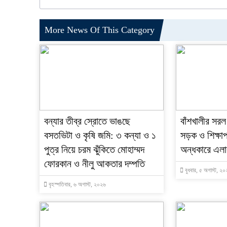
More News Of This Category
বন্যার তীব্র স্রোতে ভাঙছে
বাঁশখালীর সরল
বসতভিটা ও কৃষি জমি: ৩ কন্যা ও ১
সড়ক ও শিক্ষাপ
পুত্র নিয়ে চরম ঝুঁকিতে মোহাম্মদ
অন্ধকারে এলা
ফোরকান ও নীলু আকতার দম্পতি
বুধবার, ৫ অগাস্ট, ২
বৃহস্পতিবার, ৬ অগাস্ট, ২০২৬