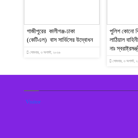
গাজীপুরের কালীগঞ্জ-ঢাকা
পুলিশ কোনো বি
(কেটিএল) বাস সার্ভিসের উদ্বোধন
লাঠিয়াল বাহিন
নাঃ স্বরাষ্ট্রমন্ত্
সোমবার, ৩ অগাস্ট, ২০২৬
সোমবার, ৩ অগাস্ট, 
Visitor