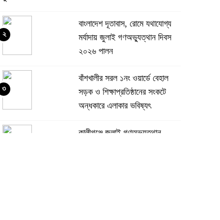
বাংলাদেশ দূতাবাস, রোমে যথাযোগ্য
২
মর্যাদায় জুলাই গণঅভ্যুত্থান দিবস
২০২৬ পালন
বাঁশখালীর সরল ১নং ওয়ার্ডে বেহাল
৩
সড়ক ও শিক্ষাপ্রতিষ্ঠানের সংকটে
অন্ধকারে এলাকার ভবিষ্যৎ
কালীগঞ্জে জুলাই গণঅভ্যুত্থান
৪
দিবসের আলোচনা সভা ও দোয়া
মাহফিল অনুষ্ঠিত
গাজীপুরের কালীগঞ্জ-ঢাকা (কেটিএল)
৫
বাস সার্ভিসের উদ্বোধন