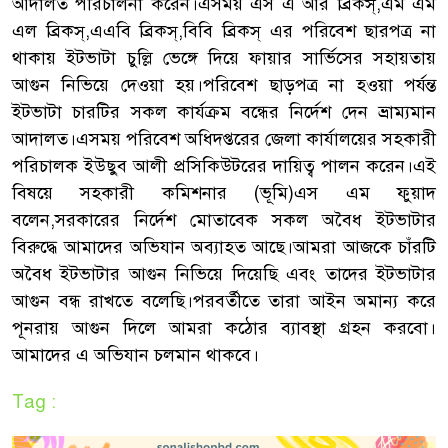
আদালত পরিচালনা করেন।এসময় এস এ আর ব্রিকস্,এম এম
এল ব্রিকস্,এএবি ব্রিকস্,বিবি ব্রিকস্ এর পরিবেশ ছারপত্র না
থাকায় ইটভাটা চুল্লি ভেঙ্গে দিয়ে ফায়ার সার্ভিসের সহায়তায়
আগুন নিভিয়ে দেওয়া হয়।পরিবেশ ছাড়পত্র না হওয়া পর্যন্ত
ইটভাটা চারটির সকল কার্যক্রম বন্ধের নির্দেশ দেন ভ্রাম‍্যমান
আদালত।এসময় পরিবেশ অধিদপ্তরের জেলা কার্যালয়ের সহকারী
পরিচালক ইউছুব আলী প্রসিকিউটরের দায়িত্ব পালন করেন।এই
বিষয়ে সহকারী কমিশনার (ভূমি)এস এম ফুয়াদ
বলেন,সরকারের নির্দেশ মোতাবেক সকল অবৈধ ইটভাটার
বিরুদ্ধে আমাদের অভিযান অব‍্যাহত আছে।আমরা আজকে চাঁরটি
অবৈধ ইটভাটার আগুন নিভিয়ে দিয়েছি এবং তাদের ইটভাটার
আগুন বন্ধ রাখতে বলেছি।পরবর্তীতে তারা আইন অমান‍্য করে
পূনরায় আগুন দিলে আমরা কঠোর ব‍্যাবস্থা গ্রহন করবো।
আমাদের এ অভিযান চলমান থাকবে।
Tag :