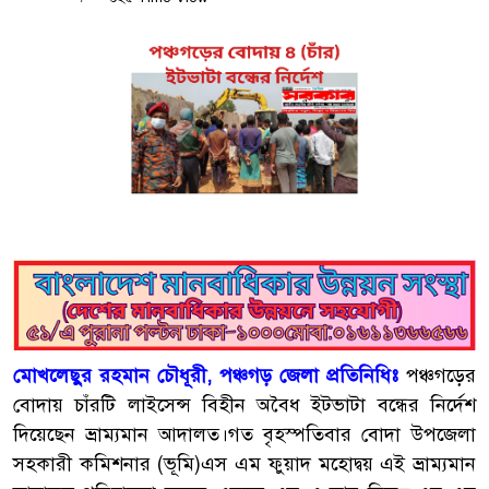
মোখলেছুর রহমান চৌধূরী, পঞ্চগড় জেলা প্রতিনিধিঃ
পঞ্চগড়ের
বোদায় চাঁরটি লাইসেন্স বিহীন অবৈধ ইটভাটা বন্ধের নির্দেশ
দিয়েছেন ভ্রাম‍্যমান আদালত।গত বৃহস্পতিবার বোদা উপজেলা
সহকারী কমিশনার (ভূমি)এস এম ফুয়াদ মহোদ্বয় এই ভ্রাম‍্যমান