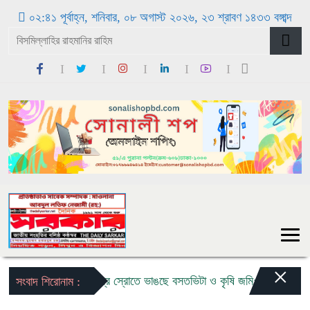
০২:৪১ পূর্বাহ্ন, শনিবার, ০৮ অগাস্ট ২০২৬, ২৩ শ্রাবণ ১৪৩৩ বঙ্গাব্দ
×
বন্যার তীব্র স্রোতে ভাঙছে বসতভিটা ও কৃষি জমি: ৩ কন্যা ও ১ পুত
সংবাদ শিরোনাম :