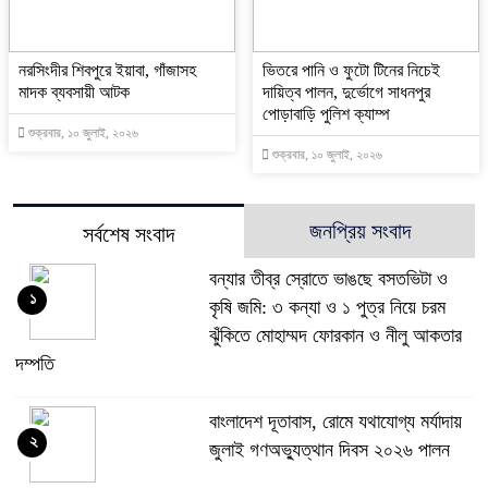
নরসিংদীর শিবপুরে ইয়াবা, গাঁজাসহ
ভিতরে পানি ও ফুটো টিনের নিচেই
মাদক ব্যবসায়ী আটক
দায়িত্ব পালন, দুর্ভোগে সাধনপুর
পোড়াবাড়ি পুলিশ ক্যাম্প
শুক্রবার, ১০ জুলাই, ২০২৬
শুক্রবার, ১০ জুলাই, ২০২৬
জনপ্রিয় সংবাদ
সর্বশেষ সংবাদ
বন্যার তীব্র স্রোতে ভাঙছে বসতভিটা ও
১
কৃষি জমি: ৩ কন্যা ও ১ পুত্র নিয়ে চরম
ঝুঁকিতে মোহাম্মদ ফোরকান ও নীলু আকতার
দম্পতি
বাংলাদেশ দূতাবাস, রোমে যথাযোগ্য মর্যাদায়
২
জুলাই গণঅভ্যুত্থান দিবস ২০২৬ পালন