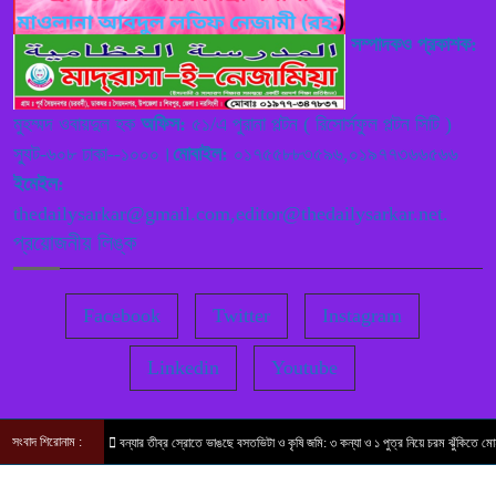
অভিযোগ
সম্পাদকও প্রকাশক:
বাংলাদেশের সরকার বা এদেশ পরিচালনা
৮
রাজতন্ত্র না গণতান্ত্রিক পদ্ধতিতে বিগত
মুহম্মদ ওবায়দুল হক
অফিস:
৫১/এ পুরানা পল্টন ( রিসোর্সফুল পল্টন সিটি )
দিনে হয়েছে ,বতমানে কি পদ্ধতিতে হচ্ছে,
স্যুট-৬০৮ ঢাকা--১০০০।
মোবাইল:
০১৭৫৫৮৮৩৫৯৬,০১৯৭৭৩৬৬৫৬৬
ভবিষ্যতে রাজতন্ত্র না গণতান্ত্রিক হবে তা নিধারণ করে বাংলাদেশের উন্নয়ন
ইমেইল:
ঘটাতে হবে ——— বাংলাদেশ নেজামে ইসলাম পাটি
thedailysarkar@gmail.com,editor@thedailysarkar.net.
প্রয়োজনীয় লিঙ্ক
শিবগঞ্জে মামলার বাদীকে তদন্ত কর্মকর্তার
৯
হুমকীতে বাদী নিরাপত্তাহীনতায় ভুগছে
Facebook
Twitter
Instagram
প্রসঙ্গ – দলিল লেখকদের অধিকার
Linkedin
Youtube
১০
——— মোশারফ হোসেন
সংবাদ শিরোনাম :
বন্যার তীব্র স্রোতে ভাঙছে বসতভিটা ও কৃষি জমি: ৩ কন্যা ও ১ পুত্র নিয়ে চরম ঝুঁকিতে মোহাম্
© ২০২৫ সকল স্বত্ত সংরক্ষিত । দৈনিক সরকার