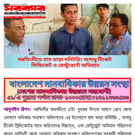
আবুনাঈম রিপন:
নরসিংদীর মাধবদীতে ৪ইং বুধবার ঈদকে সামনে রেখে জেলা
ভোক্তা অধিকার সংরক্ষণ অধিদপ্তর এর উদ্যোগে বাস ভাড়া মনিটরিং , অসাধু
টিকেট সিন্ডিকেটের সাথে জড়িতদের বিরুদ্ধে, এবং রেস্টুরেন্টে অভিযান পরিচালনা
করেন নরসিংদী জেলা ভোক্তা অধিকার সংরক্ষণ অধিদপ্তরের সহকারী পরিচালক