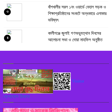
বাঁশখালীর সরল ১নং ওয়ার্ডে বেহাল সড়ক ও
৩
শিক্ষাপ্রতিষ্ঠানের সংকটে অন্ধকারে এলাকার
ভবিষ্যৎ
কালীগঞ্জে জুলাই গণঅভ্যুত্থান দিবসের
৪
আলোচনা সভা ও দোয়া মাহফিল অনুষ্ঠিত
গাজীপুরের কালীগঞ্জ-ঢাকা (কেটিএল) বাস
৫
সার্ভিসের উদ্বোধন
পুলিশ কোনো বিশেষ দলের বা গোষ্ঠীর
Visitor
৬
লাঠিয়াল বাহিনী হিসেবে কাজ করবে নাঃ
স্বরাষ্ট্রমন্ত্রী
যোগাযোগ ঠিকানা
নরসিংদী শিবপুরে ইসলামী ব্যাংকের নতুন
৭
এজেন্ট শাখা নিয়ে বিতর্ক, নিয়ম লঙ্ঘনের