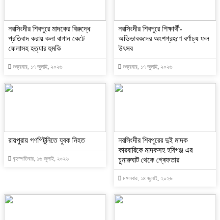
নরসিংদীর শিবপুরে মাদকের বিরুদ্ধে
নরসিংদীর শিবপুরে শিক্ষার্থী-
প্রতিবাদ করায় কলা বাগান কেটে
অভিভাবকদের অংশগ্রহণে বর্ণাঢ্য ফল
ফেলাসহ হত্যার হুমকি
উৎসব
শুক্রবার, ১৭ জুলাই, ২০২৬
শুক্রবার, ১৭ জুলাই, ২০২৬
রায়পুরায় গণপিটুনিতে যুবক নিহত
নরসিংদীর শিবপুরের দুই মাদক
কারবারিকে মাদকসহ হবিগঞ্জ এর
বৃহস্পতিবার, ১৬ জুলাই, ২০২৬
চুনারুঘাট থেকে গ্ৰেফতার
মঙ্গলবার, ১৪ জুলাই, ২০২৬