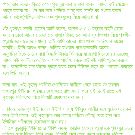
পেয়ে তার চাচার বাড়িতে গেলে গৃহবধূর দাদা ও বাবা বলেন, আমরা ওই মেয়েকে
গ্রহন করবো না। সে যার সঙ্গে পালিয়ে গেছে তার সঙ্গেই ঘর সংসার করবে।
আমরা তাকে(পালিয়ে যাওয়া ওই গৃহবধূকে) নিয়ে আসবো না।
ওই গৃহবধুর স্বামী হোসেন আলী বলেন, আমার ৫ ও ৬ বছরের দুইটি ছেলে
সন্তান রেখে আমার দেওয়া ৫০ হাজার টাকা, ১০ আনা স্বর্ণলংকার নিয়ে পরকীয়া
প্রেমিকের কাছে চলে যান। তাই আমি তাদের নামে থানায় অভিযোগ দায়ের
করেছি। তিনি আরও বলেন, পালিয়ে যাওয়ার পরে রাতারাতি আমার
অনুপস্থিতিতে মেয়ের বাবা বিষয়টি টাকার বিনিময়ে ধামাচাপা দিয়েছেন। যেহেতু
আমার বউ পরকীয়া প্রেমিকের সাথে পালিয়ে গেছে এই বউ আমি গ্রহন করবো
না। অন্যদিকে তার বউকে গ্রহন করার জন্য বিভিন্ন মহল চাপ প্রয়োগ করছেন
বলে তিনি জানান।
জানা যায়, ওই গৃহবধু পরকীয়া প্রেমিকের বাড়ীতে গেলে তাকে উপজেলার
ভজনপুর ইউনিয়ন পরিষদে হেফাজতে রাখা হয়। পরে ওই দিনই রাতে ওই
গৃহবধূর পরিবারকে নিয়ে বিষয়টি রফাদফা করা হয়।
এ বিষয়ে ভজনপুর ইউনিয়নের ইউপি সদস্য ইউসুফ আলীর সঙ্গে মুঠোফোনে কথা
হলে তিনি বলেন, ওই গৃহবধূকে তার বাপের বাড়িতে পৌছে দেয়া হলে পরে
ইউনিয়ন পরিষদের হেফাজতে রাখা হয়।
এদিকে বুড়াবুড়ি ইউনিয়নের ইউপি সদস্য তারিফ হোসেন প্রধানকে গৃহবধূর চাচার
বাড়িতে দেখা মিললে তিনি বলেন, বিষয়টি নিয়ে বসার জন্য ভজনপুর পরিষদে