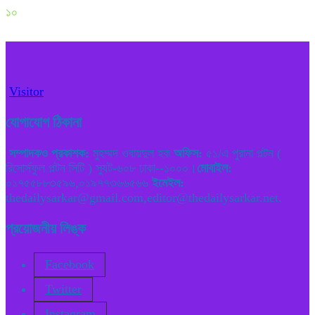
১০
Visitor
যোগাযোগ ঠিকানা
সম্পাদকও প্রকাশক:
মুহম্মদ ওবায়দুল হক
অফিস:
৫১/এ পুরানা পল্টন (
রিসোর্সফুল পল্টন সিটি ) স্যুট-৬০৮ ঢাকা--১০০০।
মোবাইল:
০১৭৫৫৮৮৩৫৯৬,০১৯৭৭৩৬৬৫৬৬
ইমেইল:
thedailysarkar@gmail.com,editor@thedailysarkar.net.
প্রয়োজনীয় লিঙ্ক
Facebook
Twitter
Instagram