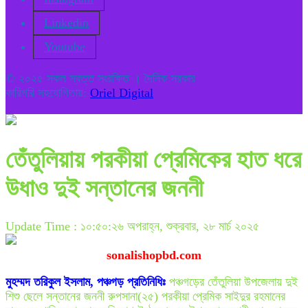
Linkedin
Youtube
© ২০২৫ সকল স্বত্ত সংরক্ষিত । দৈনিক সরকার
কারিগরি সহযোগিতায়:
Oriel Digital
তেঁতুলিয়ায় পরকীয়া প্রেমিকের হাত ধরে
উধাও দুই সন্তানের জননী
Update Time : ১০:৫০:২৬ অপরাহ্ন, শুক্রবার, ২৮ মার্চ ২০২৫
sonalishopbd.com
মুহম্মদ তরিকুল ইসলাম, পঞ্চগড় প্রতিনিধিঃ
পঞ্চগড়ের তেঁতুলিয়া উপজেলায় দুই
শিশু ছেলে সন্তানের জননী রুপসানা(২৫) পরকীয়া প্রেমিক সাইদুর রহমানের