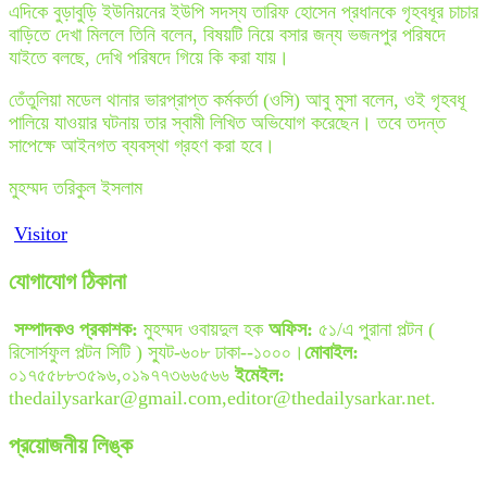
এদিকে বুড়াবুড়ি ইউনিয়নের ইউপি সদস্য তারিফ হোসেন প্রধানকে গৃহবধূর চাচার
বাড়িতে দেখা মিললে তিনি বলেন, বিষয়টি নিয়ে বসার জন্য ভজনপুর পরিষদে
যাইতে বলছে, দেখি পরিষদে গিয়ে কি করা যায়।
তেঁতুলিয়া মডেল থানার ভারপ্রাপ্ত কর্মকর্তা (ওসি) আবু মুসা বলেন, ওই গৃহবধূ
পালিয়ে যাওয়ার ঘটনায় তার স্বামী লিখিত অভিযোগ করেছেন। তবে তদন্ত
সাপেক্ষে আইনগত ব্যবস্থা গ্রহণ করা হবে।
মুহম্মদ তরিকুল ইসলাম
Visitor
যোগাযোগ ঠিকানা
সম্পাদকও প্রকাশক:
মুহম্মদ ওবায়দুল হক
অফিস:
৫১/এ পুরানা পল্টন (
রিসোর্সফুল পল্টন সিটি ) স্যুট-৬০৮ ঢাকা--১০০০।
মোবাইল:
০১৭৫৫৮৮৩৫৯৬,০১৯৭৭৩৬৬৫৬৬
ইমেইল:
thedailysarkar@gmail.com,editor@thedailysarkar.net.
প্রয়োজনীয় লিঙ্ক