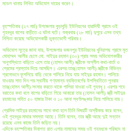
মডেল থানায় লিখিত অভিযোগ দায়ের করেন।
বৃহস্পতিবার (২৭ মার্চ) উপজেলার বুড়াবুড়ি ইউনিয়নের হারাদিঘী গ্রামে ওই
গৃহবধূর বাপের বাড়ীতে এ ঘটনা ঘটে। শুক্রবার (২৮ মার্চ) দুপুরে এসব তথ্য
নিশ্চিত করেছে অভিযোগকারী ভুক্তভোগী পরিবার।
অভিযোগ সূত্রে জানা যায়, উপজেলার ভজনপুর ইউনিয়নের খুনিয়াগছ গ্রামে মৃত
মোহাম্মদ আলীর ছেলে মো. সাইদুর রহমান (৩০) প্রায় সময় অভিযোগকারীর
অনুপস্থিতে বাড়িতে এসে তার (হোসন আলী) স্ত্রীকে অশ্লীল কথা-বার্তা ও
প্রেমের প্রস্তাব দিয়ে আসছিল। এরপর তার(হোসন আলী) স্ত্রীকে বিভিন্ন
প্রলোভনে ফুসলিয়ে বাড়ি থেকে পালিয়ে নিয়ে যায় সাইদুর রহমান। পালিয়ে
যাওয়ার সাত দিন পর স্থানীয় গণ্যমান্য ব্যক্তিবর্গের উপস্থিতিতে পূনরায়
তার(হোসন আলী) সংসার করতে থাকে পালিয়া যাওয়া ওই গৃহবধূ। এরপর শবে
বরাতের কথা বলে বাপের বাড়িতে গিয়ে আবারো তার (হোসন আলী) স্ত্রী সাইদুর
রহমানের সহিত ৫০ হাজার টাকা ও ১০ আনা স্বর্ণালঙ্কার নিয়ে পালিয়ে যায়।
প্রেমিক সাইদুর রহমানের সাথে কথা হলে তিনি বিষয়টি অস্বীকার করে বলেন,
ওই গৃহবধূর মাথার সমস্যা আছে। তিনি বলেন, তার স্ত্রী আছে দুই সন্তান
রয়েছে এসব কাজে তিনি জড়িত নয়।
এদিকে বৃহস্পতিবার দিবাগত রাত এশার নামাযের সময় ওই গৃহবধূকে পরিষদে না