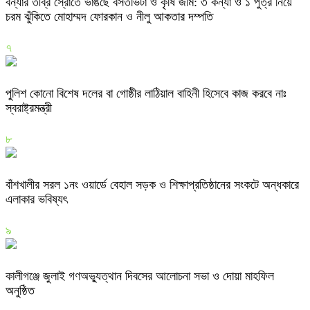
বন্যার তীব্র স্রোতে ভাঙছে বসতভিটা ও কৃষি জমি: ৩ কন্যা ও ১ পুত্র নিয়ে
চরম ঝুঁকিতে মোহাম্মদ ফোরকান ও নীলু আকতার দম্পতি
৭
পুলিশ কোনো বিশেষ দলের বা গোষ্ঠীর লাঠিয়াল বাহিনী হিসেবে কাজ করবে নাঃ
স্বরাষ্ট্রমন্ত্রী
৮
বাঁশখালীর সরল ১নং ওয়ার্ডে বেহাল সড়ক ও শিক্ষাপ্রতিষ্ঠানের সংকটে অন্ধকারে
এলাকার ভবিষ্যৎ
৯
কালীগঞ্জে জুলাই গণঅভ্যুত্থান দিবসের আলোচনা সভা ও দোয়া মাহফিল
অনুষ্ঠিত