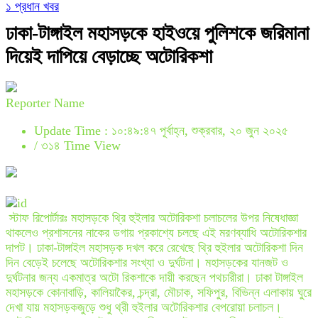
১ প্রধান খবর
ঢাকা-টাঙ্গাইল মহাসড়কে হাইওয়ে পুলিশকে জরিমানা
দিয়েই দাপিয়ে বেড়াচ্ছে অটোরিকশা
Reporter Name
Update Time : ১০:৪৯:৪৭ পূর্বাহ্ন, শুক্রবার, ২০ জুন ২০২৫
/
৩১৪ Time View
স্টাফ রিপোর্টারঃ মহাসড়কে থ্রি হুইলার অটোরিকশা চলাচলের উপর নিষেধাজ্ঞা
থাকলেও প্রশাসনের নাকের ডগায় প্রকাশ্যে চলছে এই মরণব্যাধি অটোরিকশার
দাপট। ঢাকা-টাঙ্গাইল মহাসড়ক দখল করে রেখেছে থ্রি হুইলার অটোরিকশা দিন
দিন বেড়েই চলেছে অটোরিকশার সংখ্যা ও দুর্ঘটনা। মহাসড়কের যানজট ও
দুর্ঘটনার জন্য একমাত্র অটো রিকশাকে দায়ী করছেন পথচারীরা। ঢাকা টাঙ্গাইল
মহাসড়কে কোনাবাড়ি, কালিয়াকৈর, চন্দ্রা, মৌচাক, সফিপুর, বিভিন্ন এলাকায় ঘুরে
দেখা যায় মহাসড়কজুড়ে শুধু থ্রী হুইলার অটোরিকশার বেপরোয়া চলাচল।