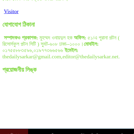
Visitor
যোগাযোগ ঠিকানা
সম্পাদকও প্রকাশক:
মুহম্মদ ওবায়দুল হক
অফিস:
৫১/এ পুরানা পল্টন (
রিসোর্সফুল পল্টন সিটি ) স্যুট-৬০৮ ঢাকা--১০০০।
মোবাইল:
০১৭৫৫৮৮৩৫৯৬,০১৯৭৭৩৬৬৫৬৬
ইমেইল:
thedailysarkar@gmail.com,editor@thedailysarkar.net.
প্রয়োজনীয় লিঙ্ক