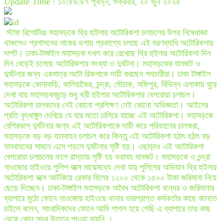
Update Time : ১০:৪৯:৪৭ পূর্বাহ্ন, শুক্রবার, ২০ জুন ২০২৫
স্টাফ রিপোর্টারঃ মহাসড়কে থ্রি হুইলার অটোরিকশা চলাচলের উপর নিষেধাজ্ঞা
থাকলেও প্রশাসনের নাকের ডগায় প্রকাশ্যে চলছে এই মরণব্যাধি অটোরিকশার
দাপট। ঢাকা-টাঙ্গাইল মহাসড়ক দখল করে রেখেছে থ্রি হুইলার অটোরিকশা দিন
দিন বেড়েই চলেছে অটোরিকশার সংখ্যা ও দুর্ঘটনা। মহাসড়কের যানজট ও
দুর্ঘটনার জন্য একমাত্র অটো রিকশাকে দায়ী করছেন পথচারীরা। ঢাকা টাঙ্গাইল
মহাসড়কে কোনাবাড়ি, কালিয়াকৈর, চন্দ্রা, মৌচাক, সফিপুর, বিভিন্ন এলাকায় ঘুরে
দেখা যায় মহাসড়কজুড়ে শুধু থ্রী হুইলার অটোরিকশার বেপরোয়া চলাচল।
অটোরিকশা চালকদের নেই কোনো প্রশিক্ষণ নেই কোনো অভিজ্ঞতা। আইনের
প্রতি বৃদ্ধাঙ্গুল দেখিয়ে যে যার মতো চালিয়ে যাচ্ছে এই অটোরিকশা। মহাসড়কে
বেশিরভাগ দুর্ঘটনার জন্য এই অটোরিকশাকে দায়ী করে পরিবহনের চালকরা,
মহাসড়কে বড় বড় যানবাহন চলাচল করে কিন্তু এই অটোরিকশা হঠাৎ হঠাৎ বড়
যানবাহনের সামনে এসে পড়লে দুর্ঘটনার সৃষ্টি হয়। এছাড়াও এই অটোরিকশা
বেপরোয়া চলাচলের ফলে রাস্তায় সৃষ্টি হয় ভয়াবহ যানজট। মহাসড়কে ও চন্দ্রা
নাওজোর হাইওয়ে পুলিশ বক্সে মাঝেমধ্যে দেখা যায় পুলিশের অভিযান থ্রি হুইলার
অটোরিকশা বক্সে আটকিয়ে রেকার বিলের ১২০০ থেকে ১৫০০ টাকা জরিমানা নিয়ে
ছেড়ে দিচ্ছেন। ঢাকা-টাঙ্গাইল মহাসড়কে অবৈধ অটোরিকশা বন্ধের ও জরিমানার
ব্যাপারে মুঠো ফোনে নাওজোর হাইওয়ে থানার ভারপ্রাপ্ত কর্মকর্তার কাছে জানতে
চাইলে বলেন, সাংবাদিকদের ফোনে আমি পাগল হয়ে গেছি এ ব্যাপারে তার কাছ
থেকে কোন সদর উত্তর পাওয়া যায়নি ।