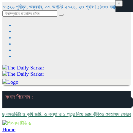
×
০৭:২৬ পূর্বাহ্ন, শুক্রবার, ০৭ অগাস্ট ২০২৬, ২৩ শ্রাবণ ১৪৩৩ বঙ্গাব্দ
সংবাদ শিরোনাম :
বসতভিটা ও কৃষি জমি: ৩ কন্যা ও ১ পুত্র নিয়ে চরম ঝুঁকিতে মোহাম্মদ ফোরকান ও
Home