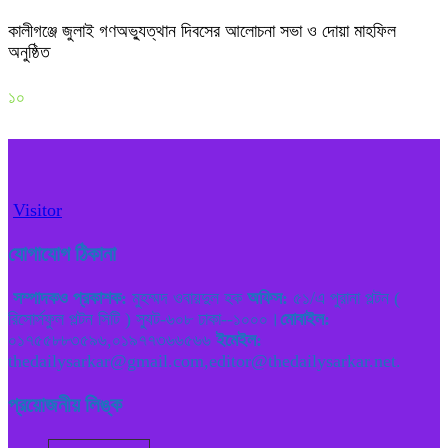
কালীগঞ্জে জুলাই গণঅভ্যুত্থান দিবসের আলোচনা সভা ও দোয়া মাহফিল
অনুষ্ঠিত
১০
Visitor
যোগাযোগ ঠিকানা
সম্পাদকও প্রকাশক:
মুহম্মদ ওবায়দুল হক
অফিস:
৫১/এ পুরানা পল্টন (
রিসোর্সফুল পল্টন সিটি ) স্যুট-৬০৮ ঢাকা--১০০০।
মোবাইল:
০১৭৫৫৮৮৩৫৯৬,০১৯৭৭৩৬৬৫৬৬
ইমেইল:
thedailysarkar@gmail.com,editor@thedailysarkar.net.
প্রয়োজনীয় লিঙ্ক