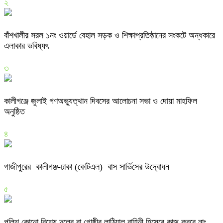
২
বাঁশখালীর সরল ১নং ওয়ার্ডে বেহাল সড়ক ও শিক্ষাপ্রতিষ্ঠানের সংকটে অন্ধকারে
এলাকার ভবিষ্যৎ
৩
কালীগঞ্জে জুলাই গণঅভ্যুত্থান দিবসের আলোচনা সভা ও দোয়া মাহফিল
অনুষ্ঠিত
৪
গাজীপুরের কালীগঞ্জ-ঢাকা (কেটিএল) বাস সার্ভিসের উদ্বোধন
৫
পুলিশ কোনো বিশেষ দলের বা গোষ্ঠীর লাঠিয়াল বাহিনী হিসেবে কাজ করবে নাঃ