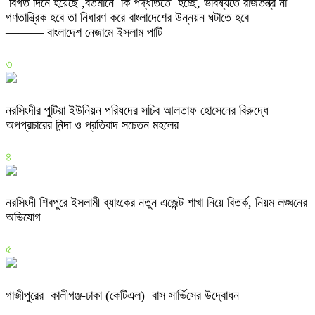
বিগত দিনে হয়েছে ,বতমানে কি পদ্ধতিতে হচ্ছে, ভবিষ্যতে রাজতন্ত্র না
গণতান্ত্রিক হবে তা নিধারণ করে বাংলাদেশের উন্নয়ন ঘটাতে হবে
——— বাংলাদেশ নেজামে ইসলাম পাটি
৩
নরসিংদীর পুটিয়া ইউনিয়ন পরিষদের সচিব আলতাফ হোসেনের বিরুদ্ধে
অপপ্রচারের নিন্দা ও প্রতিবাদ সচেতন মহলের
৪
নরসিংদী শিবপুরে ইসলামী ব্যাংকের নতুন এজেন্ট শাখা নিয়ে বিতর্ক, নিয়ম লঙ্ঘনের
অভিযোগ
৫
গাজীপুরের কালীগঞ্জ-ঢাকা (কেটিএল) বাস সার্ভিসের উদ্বোধন