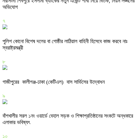
নরসিংদী শিবপুরে ইসলামী ব্যাংকের নতুন এজেন্ট শাখা নিয়ে বিতর্ক, নিয়ম লঙ্ঘনের
অভিযোগ
৭
পুলিশ কোনো বিশেষ দলের বা গোষ্ঠীর লাঠিয়াল বাহিনী হিসেবে কাজ করবে নাঃ
স্বরাষ্ট্রমন্ত্রী
৮
গাজীপুরের কালীগঞ্জ-ঢাকা (কেটিএল) বাস সার্ভিসের উদ্বোধন
৯
বাঁশখালীর সরল ১নং ওয়ার্ডে বেহাল সড়ক ও শিক্ষাপ্রতিষ্ঠানের সংকটে অন্ধকারে
এলাকার ভবিষ্যৎ
১০