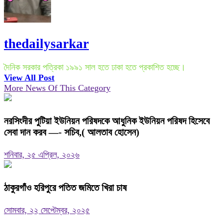
thedailysarkar
দৈনিক সরকার পত্রিকা ১৯৯১ সাল হতে ঢাকা হতে প্রকাশিত হচ্ছে।
View All Post
More News Of This Category
নরসিংদীর পুটিয়া ইউনিয়ন পরিষদকে আধুনিক ইউনিয়ন পরিষদ হিসেবে
সেবা দান করব —- সচিব,( আলতাব হোসেন)
শনিবার, ২৫ এপ্রিল, ২০২৬
ঠাকুরগাঁও হরিপুরে পতিত জমিতে খিরা চাষ
সোমবার, ২২ সেপ্টেম্বর, ২০২৫