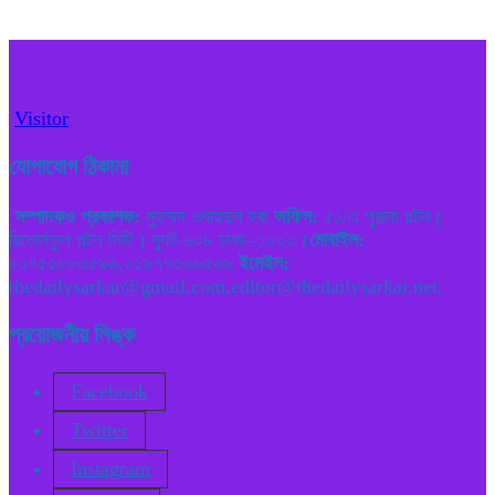
Visitor
যোগাযোগ ঠিকানা
সম্পাদকও প্রকাশক:
মুহম্মদ ওবায়দুল হক
অফিস:
৫১/এ পুরানা পল্টন (
রিসোর্সফুল পল্টন সিটি ) স্যুট-৬০৮ ঢাকা--১০০০।
মোবাইল:
০১৭৫৫৮৮৩৫৯৬,০১৯৭৭৩৬৬৫৬৬
ইমেইল:
thedailysarkar@gmail.com,editor@thedailysarkar.net.
প্রয়োজনীয় লিঙ্ক
Facebook
Twitter
Instagram