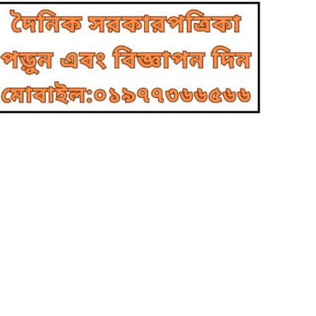
৪
দিবসের আলোচনা সভা ও দোয়া
মাহফিল অনুষ্ঠিত
গাজীপুরের কালীগঞ্জ-ঢাকা (কেটিএল)
৫
বাস সার্ভিসের উদ্বোধন
পুলিশ কোনো বিশেষ দলের বা গোষ্ঠীর
৬
লাঠিয়াল বাহিনী হিসেবে কাজ করবে নাঃ
স্বরাষ্ট্রমন্ত্রী
নরসিংদী শিবপুরে ইসলামী ব্যাংকের
৭
নতুন এজেন্ট শাখা নিয়ে বিতর্ক, নিয়ম
লঙ্ঘনের অভিযোগ
বাংলাদেশের সরকার বা এদেশ
৮