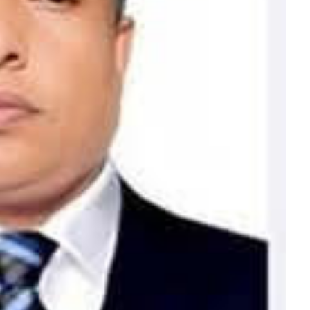
,
হ
—