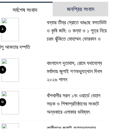
জনপ্রিয় সংবাদ
সর্বশেষ সংবাদ
বন্যার তীব্র স্রোতে ভাঙছে বসতভিটা
১
ও কৃষি জমি: ৩ কন্যা ও ১ পুত্র নিয়ে
চরম ঝুঁকিতে মোহাম্মদ ফোরকান ও
ীলু আকতার দম্পতি
বাংলাদেশ দূতাবাস, রোমে যথাযোগ্য
২
মর্যাদায় জুলাই গণঅভ্যুত্থান দিবস
২০২৬ পালন
বাঁশখালীর সরল ১নং ওয়ার্ডে বেহাল
৩
সড়ক ও শিক্ষাপ্রতিষ্ঠানের সংকটে
অন্ধকারে এলাকার ভবিষ্যৎ
কালীগঞ্জে জুলাই গণঅভ্যুত্থান