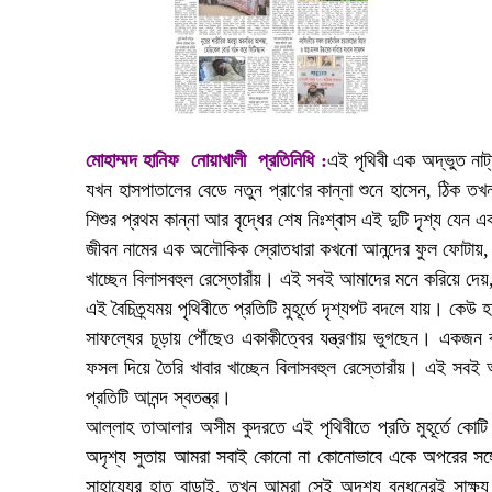
মোহাম্মদ হানিফ নোয়াখালী প্রতিনিধি :
এই পৃথিবী এক অদ্ভুত নাট
যখন হাসপাতালের বেডে নতুন প্রাণের কান্না শুনে হাসেন, ঠিক ত
শিশুর প্রথম কান্না আর বৃদ্ধের শেষ নিঃশ্বাস এই দুটি দৃশ্য যেন
জীবন নামের এক অলৌকিক স্রোতধারা কখনো আনন্দের ফুল ফোটায়
খাচ্ছেন বিলাসবহুল রেস্তোরাঁয়। এই সবই আমাদের মনে করিয়ে দেয়, প্
এই বৈচিত্র্যময় পৃথিবীতে প্রতিটি মুহূর্তে দৃশ্যপট বদলে যায়। 
সাফল্যের চূড়ায় পৌঁছেও একাকীত্বের যন্ত্রণায় ভুগছেন। একজ
ফসল দিয়ে তৈরি খাবার খাচ্ছেন বিলাসবহুল রেস্তোরাঁয়। এই সবই আ
প্রতিটি আনন্দ স্বতন্ত্র।
আল্লাহ তাআলার অসীম কুদরতে এই পৃথিবীতে প্রতি মুহূর্তে ক
অদৃশ্য সুতায় আমরা সবাই কোনো না কোনোভাবে একে অপরের সঙ্গে 
সাহায্যের হাত বাড়াই, তখন আমরা সেই অদৃশ্য বন্ধনেরই সাক্ষ্য