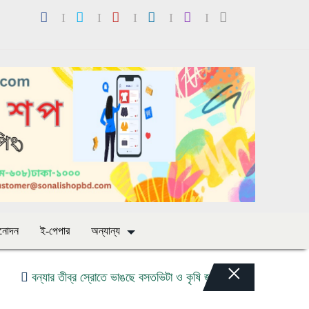
িনোদন
ই-পেপার
অন্যান্য
×
র তীব্র স্রোতে ভাঙছে বসতভিটা ও কৃষি জমি: ৩ কন্যা ও ১ পুত্র নিয়ে চরম ঝুঁক