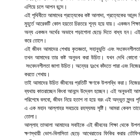
এগিয়ে চলে আপন ছন্দে।
এই পৃথিবীতে আমাদের প্রত্যেকের কষ্ট আলাদা, প্রত্যেকের আনন্
মুহূর্তে আরেকটি কোল হয়তো চিরতরে শূন্য হয়ে যায়। একজন শিক্ষা
অন্য একজন অর্থের অভাবে পড়াশোনা ছেড়ে দিতে বাধ্য হন। এই বৈ
করে তোলে।
এই জীবন আমাদের শেখায় কৃতজ্ঞতা, সহানুভূতি এবং সংবেদনশীল
তখন আমাদের তার কষ্ট অনুভব করা উচিত। যখন দেখি কোনো পথ
সংবেদনশীলতা জাগা উচিত। অন্যের দুঃখে কাঁদতে পারা এবং নিজের 
করতে শেখায়।
তাই আমাদের উচিত জীবনের প্রতিটি ক্ষণকে উপলব্ধি করা। নিজের 
ব্যথায় কাতরাচ্ছেন কিংবা আনন্দে উদ্বেল হচ্ছেন। এই অনুভবই আ
পরিশেষে বলবো, জীবন নিয়ে হতাশ না হয়ে বরং এই অদ্ভুত সুন্দর পৃ
এ এক মহান আল্লাহর সবচেয়ে রহস্যময় সৃষ্টি। আমরা কেবল তাতে 
তোলা।
আল্লাহ তাআলা আমাদের সবাইকে এই জীবনের শিক্ষা থেকে উপলব্
ক্ষণস্থায়ী ভোগ-বিলাসিতা ছেড়ে আখেরাতের ফিকির করার তৌ