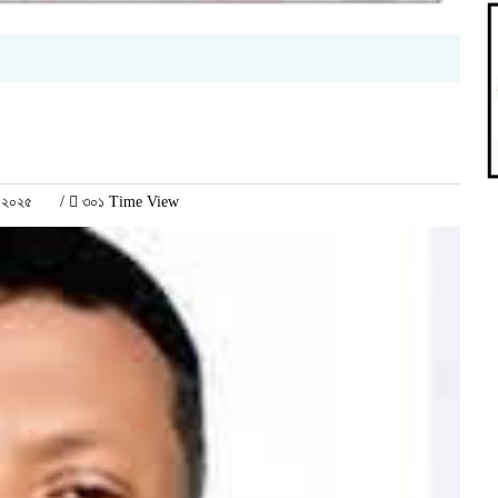
র ২০২৫
/
৩০১ Time View