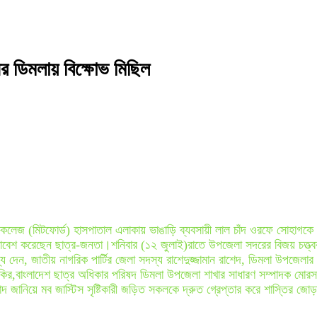
রীর ডিমলায় বিক্ষোভ মিছিল
ল কলেজ (মিটফোর্ড) হাসপাতাল এলাকায় ভাঙাড়ি ব্যবসায়ী লাল চাঁদ ওরফে সোহাগকে ন
সমাবেশ করেছেন ছাত্র-জনতা।শনিবার (১২ জুলাই)রাতে উপজেলা সদরের বিজয় চত্ত্বর
দেন, জাতীয় নাগরিক পার্টির জেলা সদস্য রাশেদুজ্জামান রাশেদ, ডিমলা উপজেলার প্
কির,বাংলাদেশ ছাত্র অধিকার পরিষদ ডিমলা উপজেলা শাখার সাধারণ সম্পাদক মোরসালি
াদ জানিয়ে মব জাস্টিস সৃষ্টিকারী জড়িত সকলকে দ্রুত গ্রেপ্তার করে শাস্তির জো