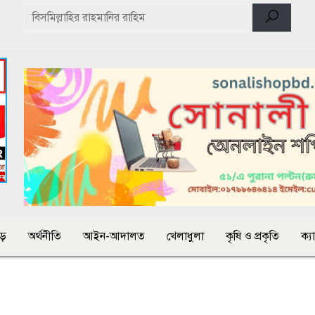
়ে
অর্থনীতি
আইন-আদালত
খেলাধুলা
কৃষি ও প্রকৃতি
ক্য