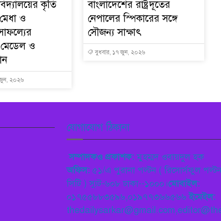
ববিদ্যালয়ের কৃতি
বাংলাদেশের রাষ্ট্রদূতের
র মেধা ও
নেপালের স্পিকারের সঙ্গে
সাফল্যের
সৌজন্য সাক্ষাৎ
ুপ মেডেল ও
বুধবার, ১৭ জুন, ২০২৬
দান
 জুন, ২০২৬
যোগাযোগ ঠিকানা
সম্পাদকও প্রকাশক:
মুহম্মদ ওবায়দুল হক
অফিস:
৫১/এ পুরানা পল্টন ( রিসোর্সফুল পল্ট
সিটি ) স্যুট-৬০৮ ঢাকা--১০০০।
মোবাইল:
০১৭৫৫৮৮৩৫৯৬,০১৯৭৭৩৬৬৫৬৬
ইমেইল:
thedailysarkar@gmail.com,editor@the