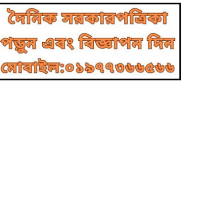
বাংলাদেশ দূতাবাস, রোমে
৪
যথাযোগ্য মর্যাদায় জুলাই
গণঅভ্যুত্থান দিবস ২০২৬
পালন
বাঁশখালীর সরল ১নং ওয়ার্ডে
৫
বেহাল সড়ক ও
শিক্ষাপ্রতিষ্ঠানের সংকটে
ন্ধকারে এলাকার ভবিষ্যৎ
কালীগঞ্জে জুলাই গণঅভ্যুত্থান
৬
দিবসের আলোচনা সভা ও
দোয়া মাহফিল অনুষ্ঠিত
গাজীপুরের কালীগঞ্জ-ঢাকা