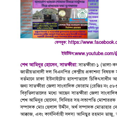
:
https://www.facebook
ফেসবুক
:
www.youtube.com/
ইউটিউব
শেখ আমিনুর হোসেন, সাতক্ষীরা:
সাতক্ষীরা-১ (তালা-ক
জাতীয়তাবাদী দল বিএনপির কেন্দ্রীয় প্রকাশনা বিষয়ক 
বর্তমানে ঢাকা ইউনাইটেড হাসপাতালে চিকিৎসাধীন আছ
জন্য সাতক্ষীরা জেলা সাংবাদিক ফোরাম (রেজিঃ নং ৫৮৩
বিবৃতিদাতাদের মধ্যে আছেন সাতক্ষীরা জেলা সাংবা
শেখ আমিনুর হোসেন, সিনিয়র সহ-সভাপতি মোশাররফ হো
সম্পাদক মোঃ হেলাল উদ্দীন, অর্থ সম্পাদক মোতাহার ন
আক্কাজ, এবং কার্যনির্বাহী সদস্য আনিছুর রহমান তাজ