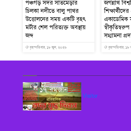
পঞ্চগড় সদর সাতমেড়ার
জগন্নাথ বিশ্
চিলকা নদীতে বালু পাথর
শিক্ষার্থীদে
উত্তোলনের সময় একটি বৃহৎ
একাডেমিক 
মর্টার শেল পরিত্যক্ত অবস্থায়
স্বীকৃতিস্বর
জব্দ
সম্মামনা প্র
বৃহস্পতিবার, ১৮ জুন, ২০২৬
বৃহস্পতিবার, ১৮
Visitor