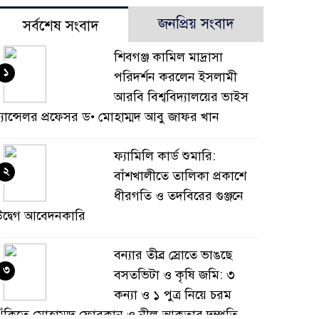
জনপ্রিয় সংবাদ
সর্বশেষ সংবাদ
শিবগঞ্জ কামিল মাদ্রাসা
১
পরিদর্শন করলেন ইসলামী
আরবি বিশ্ববিদ্যালয়ের ভাইস
্যান্সেলর প্রফেসর ড• মোহাম্মদ আবু জাফর খান
ফ্যামিলি কার্ড শুমারি:
২
বাঁশখালীতে তালিকা প্রকাশে
ধীরগতি ও তদবিরের গুঞ্জনে
দ্বেগ আবেদনকারি
বন্যার তীব্র স্রোতে ভাঙছে
৩
বসতভিটা ও কৃষি জমি: ৩
কন্যা ও ১ পুত্র নিয়ে চরম
ুঁকিতে মোহাম্মদ ফোরকান ও নীলু আকতার দম্পতি