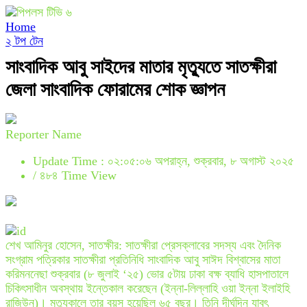
Home
২ টপ টেন
সাংবাদিক আবু সাইদের মাতার মৃত্যুতে সাতক্ষীরা
জেলা সাংবাদিক ফোরামের শোক জ্ঞাপন
Reporter Name
Update Time : ০২:০৫:০৬ অপরাহ্ন, শুক্রবার, ৮ অগাস্ট ২০২৫
/
৪৮৪ Time View
শেখ আমিনুর হোসেন, সাতক্ষীর: সাতক্ষীরা প্রেসক্লাবের সদস্য এবং দৈনিক
সংগ্রাম পত্রিকার সাতক্ষীরা প্রতিনিধি সাংবাদিক আবু সাঈদ বিশ্বাসের মাতা
করিমননেছা শুক্রবার (৮ জুলাই ‘২৫) ভোর ৫টায় ঢাকা বক্ষ ব্যাধি হাসপাতালে
চিকিৎসাধীন অবস্থায় ইন্তেকাল করেছেন (ইন্না-লিল্লাহি ওয়া ইন্না ইলাইহি
রাজিউন)। মৃত্যুকালে তার বয়স হয়েছিল ৬৫ বছর। তিনি দীর্ঘদিন যাবৎ