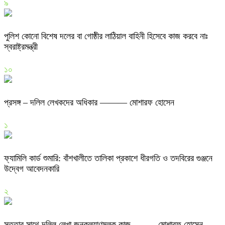
৯
পুলিশ কোনো বিশেষ দলের বা গোষ্ঠীর লাঠিয়াল বাহিনী হিসেবে কাজ করবে নাঃ
স্বরাষ্ট্রমন্ত্রী
১০
প্রসঙ্গ – দলিল লেখকদের অধিকার ——— মোশারফ হোসেন
১
ফ্যামিলি কার্ড শুমারি: বাঁশখালীতে তালিকা প্রকাশে ধীরগতি ও তদবিরের গুঞ্জনে
উদ্বেগ আবেদনকারি
২
সততার সাথে দলিল লেখা জনকল্যাণমূলক কাজ ——– মোশারফ হোসেন