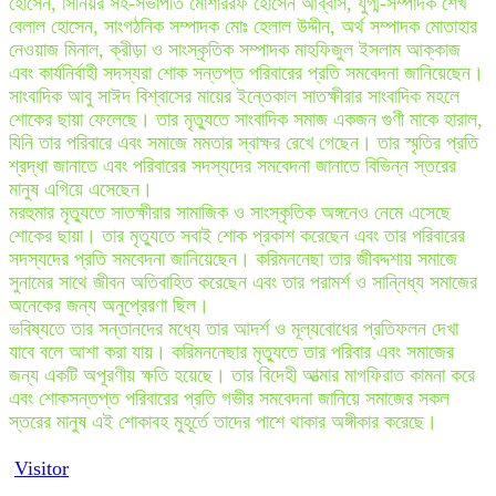
হোসেন, সিনিয়র সহ-সভাপতি মোশাররফ হোসেন আব্বাস, যুগ্ম-সম্পাদক শেখ
বেলাল হোসেন, সাংগঠনিক সম্পাদক মোঃ হেলাল উদ্দীন, অর্থ সম্পাদক মোতাহার
নেওয়াজ মিনাল, ক্রীড়া ও সাংস্কৃতিক সম্পাদক মাহফিজুল ইসলাম আক্কাজ
এবং কার্যনির্বাহী সদস্যরা শোক সন্তপ্ত পরিবারের প্রতি সমবেদনা জানিয়েছেন।
সাংবাদিক আবু সাঈদ বিশ্বাসের মায়ের ইন্তেকাল সাতক্ষীরার সাংবাদিক মহলে
শোকের ছায়া ফেলেছে। তার মৃত্যুতে সাংবাদিক সমাজ একজন গুণী মাকে হারাল,
যিনি তার পরিবারে এবং সমাজে মমতার স্বাক্ষর রেখে গেছেন। তার স্মৃতির প্রতি
শ্রদ্ধা জানাতে এবং পরিবারের সদস্যদের সমবেদনা জানাতে বিভিন্ন স্তরের
মানুষ এগিয়ে এসেছেন।
মরহুমার মৃত্যুতে সাতক্ষীরার সামাজিক ও সাংস্কৃতিক অঙ্গনেও নেমে এসেছে
শোকের ছায়া। তার মৃত্যুতে সবাই শোক প্রকাশ করেছেন এবং তার পরিবারের
সদস্যদের প্রতি সমবেদনা জানিয়েছেন। করিমননেছা তার জীবদ্দশায় সমাজে
সুনামের সাথে জীবন অতিবাহিত করেছেন এবং তার পরামর্শ ও সান্নিধ্য সমাজের
অনেকের জন্য অনুপ্রেরণা ছিল।
ভবিষ্যতে তার সন্তানদের মধ্যে তার আদর্শ ও মূল্যবোধের প্রতিফলন দেখা
যাবে বলে আশা করা যায়। করিমননেছার মৃত্যুতে তার পরিবার এবং সমাজের
জন্য একটি অপূরণীয় ক্ষতি হয়েছে। তার বিদেহী আত্মার মাগফিরাত কামনা করে
এবং শোকসন্তপ্ত পরিবারের প্রতি গভীর সমবেদনা জানিয়ে সমাজের সকল
স্তরের মানুষ এই শোকাবহ মুহূর্তে তাদের পাশে থাকার অঙ্গীকার করেছে।
Visitor