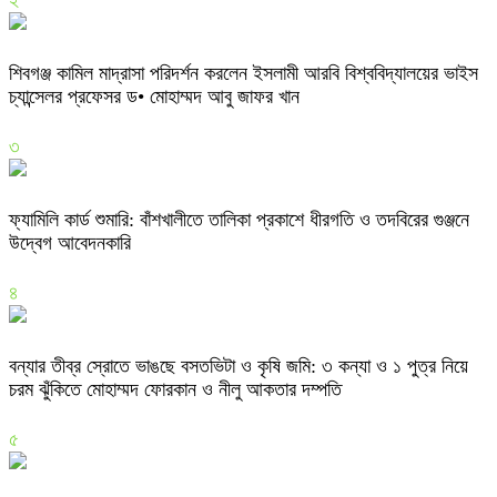
২
শিবগঞ্জ কামিল মাদ্রাসা পরিদর্শন করলেন ইসলামী আরবি বিশ্ববিদ্যালয়ের ভাইস
চ্যান্সেলর প্রফেসর ড• মোহাম্মদ আবু জাফর খান
৩
ফ্যামিলি কার্ড শুমারি: বাঁশখালীতে তালিকা প্রকাশে ধীরগতি ও তদবিরের গুঞ্জনে
উদ্বেগ আবেদনকারি
৪
বন্যার তীব্র স্রোতে ভাঙছে বসতভিটা ও কৃষি জমি: ৩ কন্যা ও ১ পুত্র নিয়ে
চরম ঝুঁকিতে মোহাম্মদ ফোরকান ও নীলু আকতার দম্পতি
৫