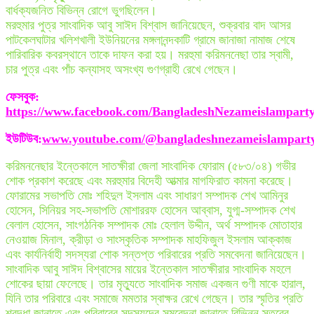
বার্ধক্যজনিত বিভিন্ন রোগে ভুগছিলেন।
মরহুমার পুত্র সাংবাদিক আবু সাঈদ বিশ্বাস জানিয়েছেন, শুক্রবার বাদ আসর
পাটকেলঘাটার খলিশখালী ইউনিয়নের মঙ্গলানন্দকাটি গ্রামে জানাজা নামাজ শেষে
পারিবারিক কবরস্থানে তাকে দাফন করা হয়। মরহুমা করিমননেছা তার স্বামী,
চার পুত্র এবং পাঁচ কন্যাসহ অসংখ্য গুণগ্রাহী রেখে গেছেন।
ফেসবুক
:
https://www.facebook.com/BangladeshNezameislampart
ইউটিউব
:
www.youtube.com/@bangladeshnezameislampart
করিমননেছার ইন্তেকালে সাতক্ষীরা জেলা সাংবাদিক ফোরাম (৫৮৩/০৪) গভীর
শোক প্রকাশ করেছে এবং মরহুমার বিদেহী আত্মার মাগফিরাত কামনা করেছে।
ফোরামের সভাপতি মোঃ শহিদুল ইসলাম এবং সাধারণ সম্পাদক শেখ আমিনুর
হোসেন, সিনিয়র সহ-সভাপতি মোশাররফ হোসেন আব্বাস, যুগ্ম-সম্পাদক শেখ
বেলাল হোসেন, সাংগঠনিক সম্পাদক মোঃ হেলাল উদ্দীন, অর্থ সম্পাদক মোতাহার
নেওয়াজ মিনাল, ক্রীড়া ও সাংস্কৃতিক সম্পাদক মাহফিজুল ইসলাম আক্কাজ
এবং কার্যনির্বাহী সদস্যরা শোক সন্তপ্ত পরিবারের প্রতি সমবেদনা জানিয়েছেন।
সাংবাদিক আবু সাঈদ বিশ্বাসের মায়ের ইন্তেকাল সাতক্ষীরার সাংবাদিক মহলে
শোকের ছায়া ফেলেছে। তার মৃত্যুতে সাংবাদিক সমাজ একজন গুণী মাকে হারাল,
যিনি তার পরিবারে এবং সমাজে মমতার স্বাক্ষর রেখে গেছেন। তার স্মৃতির প্রতি
শ্রদ্ধা জানাতে এবং পরিবারের সদস্যদের সমবেদনা জানাতে বিভিন্ন স্তরের