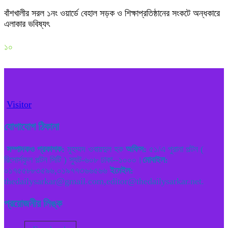
বাঁশখালীর সরল ১নং ওয়ার্ডে বেহাল সড়ক ও শিক্ষাপ্রতিষ্ঠানের সংকটে অন্ধকারে
এলাকার ভবিষ্যৎ
১০
Visitor
যোগাযোগ ঠিকানা
সম্পাদকও প্রকাশক:
মুহম্মদ ওবায়দুল হক
অফিস:
৫১/এ পুরানা পল্টন (
রিসোর্সফুল পল্টন সিটি ) স্যুট-৬০৮ ঢাকা--১০০০।
মোবাইল:
০১৭৫৫৮৮৩৫৯৬,০১৯৭৭৩৬৬৫৬৬
ইমেইল:
thedailysarkar@gmail.com,editor@thedailysarkar.net.
প্রয়োজনীয় লিঙ্ক