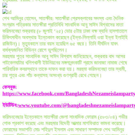
শেখ আমিনুর হোসেন, সাতক্ষীর: সাতক্ষীরা প্রেসক্লাবের সদস্য এবং দৈনিক
সংগ্রাম পত্রিকার সাতক্ষীরা প্রতিনিধি সাংবাদিক আবু সাঈদ বিশ্বাসের মাতা
করিমননেছা শুক্রবার (৮ জুলাই ‘২৫) ভোর ৫টায় ঢাকা বক্ষ ব্যাধি হাসপাতালে
চিকিৎসাধীন অবস্থায় ইন্তেকাল করেছেন (ইন্না-লিল্লাহি ওয়া ইন্না ইলাইহি
রাজিউন)। মৃত্যুকালে তার বয়স হয়েছিল ৬৫ বছর। তিনি দীর্ঘদিন যাবৎ
বার্ধক্যজনিত বিভিন্ন রোগে ভুগছিলেন।
মরহুমার পুত্র সাংবাদিক আবু সাঈদ বিশ্বাস জানিয়েছেন, শুক্রবার বাদ আসর
পাটকেলঘাটার খলিশখালী ইউনিয়নের মঙ্গলানন্দকাটি গ্রামে জানাজা নামাজ শেষে
পারিবারিক কবরস্থানে তাকে দাফন করা হয়। মরহুমা করিমননেছা তার স্বামী,
চার পুত্র এবং পাঁচ কন্যাসহ অসংখ্য গুণগ্রাহী রেখে গেছেন।
ফেসবুক
:
https://www.facebook.com/BangladeshNezameislampart
ইউটিউব
:
www.youtube.com/@bangladeshnezameislampart
করিমননেছার ইন্তেকালে সাতক্ষীরা জেলা সাংবাদিক ফোরাম (৫৮৩/০৪) গভীর
শোক প্রকাশ করেছে এবং মরহুমার বিদেহী আত্মার মাগফিরাত কামনা করেছে।
ফোরামের সভাপতি মোঃ শহিদুল ইসলাম এবং সাধারণ সম্পাদক শেখ আমিনুর