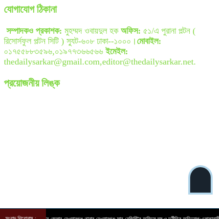
যোগাযোগ ঠিকানা
সম্পাদকও প্রকাশক:
মুহম্মদ ওবায়দুল হক
অফিস:
৫১/এ পুরানা পল্টন (
রিসোর্সফুল পল্টন সিটি ) স্যুট-৬০৮ ঢাকা--১০০০।
মোবাইল:
০১৭৫৫৮৮৩৫৯৬,০১৯৭৭৩৬৬৫৬৬
ইমেইল:
thedailysarkar@gmail.com,editor@thedailysarkar.net.
প্রয়োজনীয় লিঙ্ক
সংবাদ শিরোনাম :