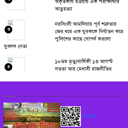
অকৃতকার্য হওয়ায় এক পরীক্ষার্থীর
আত্নহত্যা
নরসিংদী আমদিয়ায় পূর্ব শত্রুতার
৩
জের ধরে এক যুবককে নির্যাতন করে
পুলিশের কাছে সোপর্দ করলো
যুবদল নেতা
১৮তম মৃত্যুবার্ষিকী ১৩ আগস্ট
৪
সততা আর মেধাবী রাজনীতির
উজ্জল দৃষ্টান্ত আনোয়ার জাহিদ
বাঁশখালীতে প্রধানমন্ত্রীর আগমনে
৫
জনশ্রুোত, বন্যার্তদের নতুন ঘরের
চাবি হস্তান্তর, অনুদান ও ত্রাণ বিতরণ
Visitor
চাঁপাইনবাবগঞ্জে জাল নোট তৈরির
৬