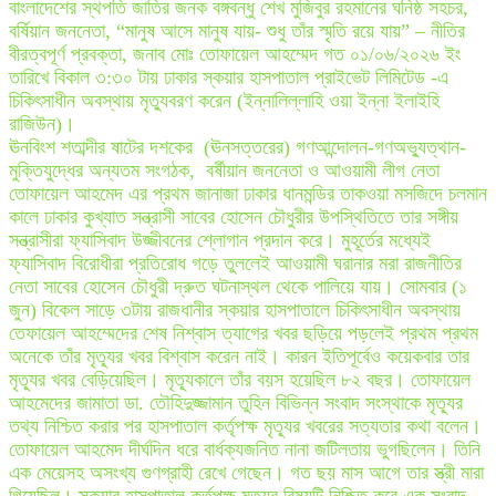
বাংলাদেশের স্থপতি জাতির জনক বঙ্গবন্ধু শেখ মুজিবুর রহমানের ঘনিষ্ঠ সহচর,
বর্ষিয়ান জননেতা, “মানুষ আসে মানুষ যায়- শুধু তাঁর স্মৃতি রয়ে যায়” – নীতির
বীরত্বপূর্ণ প্রবক্তা, জনাব মোঃ তোফায়েল আহম্মেদ গত ০১/০৬/২০২৬ ইং
তারিখে বিকাল ৩:৩০ টায় ঢাকার স্কয়ার হাসপাতাল প্রাইভেট লিমিটেড -এ
চিকিৎসাধীন অবস্থায় মৃত্যুবরণ করেন (ইন্নালিল্লাহি ওয়া ইন্না ইলাইহি
রাজিউন)।
ঊনবিংশ শতাব্দীর ষাটের দশকের (ঊনসত্তরের) গণআন্দোলন-গণঅভ্যুত্থান-
মুক্তি
যুদ্ধের অন্যতম সংগঠক, বর্ষীয়ান জননেতা ও আওয়ামী লীগ নেতা
তোফায়েল আহমেদ এর প্রথম জানাজা ঢাকার ধানমন্ডির তাকওয়া মসজিদে চলমান
কালে ঢাকার কুখ্যাত সন্ত্রাসী সাবের হোসেন চৌধুরীর উপস্থিতিতে তার সঙ্গীয়
সন্ত্রাসীরা ফ্যাসিবাদ উজ্জীবনের শ্লোগান প্রদান করে। মুহূর্তের মধ্যেই
ফ্যাসিবাদ বিরোধীরা প্রতিরোধ গড়ে তুললেই আওয়ামী ঘরানার মরা রাজনীতির
নেতা সাবের হোসেন চৌধুরী দ্রুত ঘটনাস্থল থেকে পালিয়ে যায়। সোমবার (১
জুন) বিকেল সাড়ে ৩টায় রাজধানীর স্কয়ার হাসপাতালে চিকিৎসাধীন অবস্থায়
তেফায়েল আহম্মেদের শেষ নিশ্বাস ত্যাগের খবর ছড়িয়ে পড়লেই প্রথম প্রথম
অনেকে তাঁর মৃত্যূর খবর বিশ্বাস করেন নাই। কারন ইতিপূর্বেও কয়েকবার তার
মৃত্যূর খবর বেড়িয়েছিল। মৃত্যূকালে তাঁর বয়স হয়েছিল ৮২ বছর। তোফায়েল
আহমেদের জামাতা ডা. তৌহিদুজ্জামান তুহিন বিভিন্ন সংবাদ সংস্থাকে মৃত্যূর
তথ্য নিশ্চিত করার পর হাসপাতাল কর্তৃপক্ষ মৃত্যূর খবরের সত্যতার কথা বলেন।
তোফায়েল আহমেদ দীর্ঘদিন ধরে বার্ধক্যজনিত নানা জটিলতায় ভুগছিলেন। তিনি
এক মেয়েসহ অসংখ্য গুণগ্রাহী রেখে গেছেন। গত ছয় মাস আগে তার স্ত্রী মারা