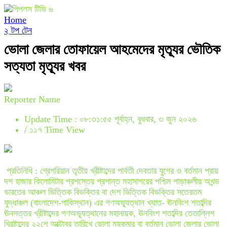
Home
২ টপ টেন
ভোলা জেলার তোফায়েল আহমেদের মৃত্যূর ভৌতিক
সত্যতা মৃত্যূর খবর
Reporter Name
Update Time : ০৮:৩১:৫৫ পূর্বাহ্ন, বুধবার, ৩ জুন ২০২৬
/
১১৭ Time View
প্রতিনিধি : গ্রেগরিয়ান তৃতীয় খ্রীষ্টাব্দের পার্বতী দেবতার যুগের ও বর্তমান প্রায়
দশ হাজার কিলোমিটার প্রশস্তের প্রশান্ত মহাসাগরের পশ্চিম পাড়াঞ্চলীয় অখন্ড
ভারতের আঞ্চল ভিত্তিক বিভক্তির বা দেশ ভিত্তিক বিভক্তির সতেরতম
যুদ্ধাঞ্চল (বাংলাদেশ-পাকিস্থান) এর গণঅভ্যূত্থান খ্যাত- ঊনবিংশ শতাব্দির
ঊনসত্তর খ্রীষ্টাব্দের গণঅভ্যূত্থানের মহানায়ক, ঊনবিংশ শতাব্দির তেতাল্লিশ
খ্রিষ্টাব্দের ২২শে অক্টোবর তারিখে ভোলা মহকুমার বা বর্তমান ভোলা জেলার ভোলা