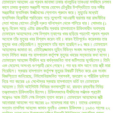
তোফায়েল আহমেদ এর প্রথম জানাজা ঢাকার ধানমন্ডির তাকওয়া মসজিদে চলমান
কালে ঢাকার কুখ্যাত সন্ত্রাসী সাবের হোসেন চৌধুরীর উপস্থিতিতে তার সঙ্গীয়
সন্ত্রাসীরা ফ্যাসিবাদ উজ্জীবনের শ্লোগান প্রদান করে। মুহূর্তের মধ্যেই
ফ্যাসিবাদ বিরোধীরা প্রতিরোধ গড়ে তুললেই আওয়ামী ঘরানার মরা রাজনীতির
নেতা সাবের হোসেন চৌধুরী দ্রুত ঘটনাস্থল থেকে পালিয়ে যায়। সোমবার (১
জুন) বিকেল সাড়ে ৩টায় রাজধানীর স্কয়ার হাসপাতালে চিকিৎসাধীন অবস্থায়
তেফায়েল আহম্মেদের শেষ নিশ্বাস ত্যাগের খবর ছড়িয়ে পড়লেই প্রথম প্রথম
অনেকে তাঁর মৃত্যূর খবর বিশ্বাস করেন নাই। কারন ইতিপূর্বেও কয়েকবার তার
মৃত্যূর খবর বেড়িয়েছিল। মৃত্যূকালে তাঁর বয়স হয়েছিল ৮২ বছর। তোফায়েল
আহমেদের জামাতা ডা. তৌহিদুজ্জামান তুহিন বিভিন্ন সংবাদ সংস্থাকে মৃত্যূর
তথ্য নিশ্চিত করার পর হাসপাতাল কর্তৃপক্ষ মৃত্যূর খবরের সত্যতার কথা বলেন।
তোফায়েল আহমেদ দীর্ঘদিন ধরে বার্ধক্যজনিত নানা জটিলতায় ভুগছিলেন। তিনি
এক মেয়েসহ অসংখ্য গুণগ্রাহী রেখে গেছেন। গত ছয় মাস আগে তার স্ত্রী মারা
গিয়েছিল। স্কয়ার হাসপাতাল কর্তৃপক্ষ মৃত্যুর বিষয়টি নিশ্চিত করে এক সংবাদ
বিজ্ঞপ্তিতে জানিয়েছে, নিউমোনিয়াজনিত শ্বাসকষ্ট, হৃদরোগ ও শারীরিক দুর্বলতা
নিয়ে গত বছরের ২৪ সেপ্টেম্বর স্কয়ার হাসপাতালে ভর্তি হন তোফায়েল
আহমেদ। তিনি আইসিইউ সিনিয়র কনসালটেন্ট ডা. রায়হান রাব্বানীর নিবিড়
তত্ত্বাবধানে চিকিৎসাধীন ছিলেন। চিকিৎসকদের দীর্ঘদিনের সর্বাত্মক প্রচেষ্টা
সত্ত্বেও আজ তিনি শেষ নিশ্বাস ত্যাগ করেন। তোফায়েল আহমেদের স্ত্রী
আনোয়ারা আহমেদ গত বছরের ২০ নভেম্বর মারা যান। তাদের একমাত্র
সন্তান তাসলিমা আহমেদ জামান মুন্নীও একজন চিকিৎসক। ১৯৪৩ সালের ২২