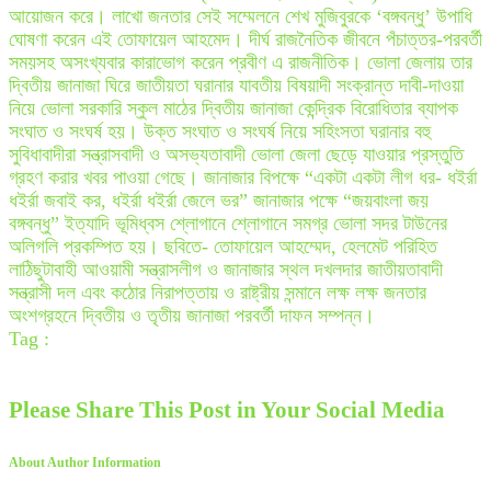
আয়োজন করে। লাখো জনতার সেই সম্মেলনে শেখ মুজিবুরকে ‘বঙ্গবন্ধু’ উপাধি
ঘোষণা করেন এই তোফায়েল আহমেদ। দীর্ঘ রাজনৈতিক জীবনে পঁচাত্তর-পরবর্তী
সময়সহ অসংখ্যবার কারাভোগ করেন প্রবীণ এ রাজনীতিক। ভোলা জেলায় তার
দ্বিতীয় জানাজা ঘিরে জাতীয়তা ঘরানার যাবতীয় বিষয়াদী সংক্রান্ত দাবী-দাওয়া
নিয়ে ভোলা সরকারি স্কুল মাঠের দ্বিতীয় জানাজা কেন্দ্রিক বিরোধিতার ব্যাপক
সংঘাত ও সংঘর্ষ হয়। উক্ত সংঘাত ও সংঘর্ষ নিয়ে সহিংসতা ঘরানার বহু
সুবিধাবাদীরা সন্ত্রাসবাদী ও অসভ্যতাবাদী ভোলা জেলা ছেড়ে যাওয়ার প্রস্তুতি
গ্রহণ করার খবর পাওয়া গেছে। জানাজার বিপক্ষে “একটা একটা লীগ ধর- ধইর্রা
ধইর্রা জবাই কর, ধইর্রা ধইর্রা জেলে ভর” জানাজার পক্ষে “জয়বাংলা জয়
বঙ্গবন্ধু” ইত্যাদি ভূমিধ্বস শ্লোগানে শ্লোগানে সমগ্র ভোলা সদর টাউনের
অলিগলি প্রকম্পিত হয়। ছবিতে- তোফায়েল আহম্মেদ, হেলমেট পরিহিত
লাঠিছুটাবাহী আওয়ামী সন্ত্রাসলীগ ও জানাজার স্থল দখলদার জাতীয়তাবাদী
সন্ত্রাসী দল এবং কঠোর নিরাপত্তায় ও রাষ্ট্রীয় সন্মানে লক্ষ লক্ষ জনতার
অংশগ্রহনে দ্বিতীয় ও তৃতীয় জানাজা পরবর্তী দাফন সম্পন্ন।
Tag :
Please Share This Post in Your Social Media
About Author Information