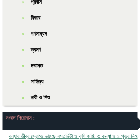
প্রবাস
ফিচার
গণমাধ্যম
ভ্রমণ
মতামত
সাহিত্য
নারী ও শিশু
সংবাদ শিরোনাম :
যার তীব্র স্রোতে ভাঙছে বসতভিটা ও কৃষি জমি: ৩ কন্যা ও ১ পুত্র নিয়ে চরম ঝু