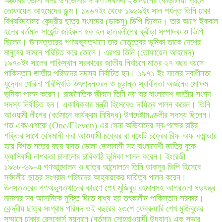
অক্টোবর ভোলা সদর উপজেলার দক্ষিণ দিঘলদী ইউনিয়নের কোড়ালিয়া গ্রামে
তোফায়েল আহমেদের জন্ম। ১৯৬৭ইং থেকে ১৯৬৯ইং সাল পর্যন্ত তিনি ঢাকা
বিশ্ববিদ্যালয় কেন্দ্রীয় ছাত্র সংসদের (ডাকসু) ভিপি ছিলেন। তার আগে ইকবাল
হলের বর্তমান সার্জেন্ট জহিরুল হক হল ছাত্রলীগের ক্রীড়া সম্পাদক ও ভিপি
ছিলেন। ঊনসত্তরের গণঅভ্যুত্থানে তার নেতৃত্বের ভূমিকা তাকে দেশের
মানুষের সামনে পরিচিত করে তোলে। এরপর তিনি (তোফায়েল আহমেদ)
১৯৭০ইং সালের পাকিস্থান সরকারের জাতীয় নির্বাচনে মাত্র ২৭ বছর বয়সে
পাকিস্তান জাতীয় পরিষদের সদস্য নির্বাচিত হন। ১৯৭১ ইং সালের স্বাধীনতা
যুদ্ধের গেরিলা পরিস্থিতি উৎপাদনকরন ও চূড়ান্ত স্বাধীনতা অর্জনের মোক্ষম
ভূমিকা পালন করেন। রাজনৈতিক জীবনে তিনি নয় বার বাংলাদেশ জাতীয় সংসদ
সদস্য নির্বাচিত হন। একাধিকবার মন্ত্রী হিসেবেও দায়িত্ব পালন করেন। তিনি
আওয়ামী লীগের (বর্তমানে কার্যক্রম নিষিদ্ধ) উপদেষ্টামণ্ডলীর সদস্য ছিলেন।
গত এক/এগারো (One/Eleven) এর সেনা অভিযানের স্ব-পক্ষের রাষ্ট্র
শক্তির সাথে বেঈমানী করা আওয়ামী চক্রের বা ঘষেটি চক্রের চীফ অফ কমান্ডার
হয়ে বিগত সতের বছর যাবত ভোলা জেলাবাসী সহ বাংলাদেশী জাতির বুকে
ফ্যাসিবাদী নাশকতা চালানোর চাবিকাঠি ভূমিকা পালন করেন। ইংরেজী
১৯৬৮-৬৯-এ গণআন্দোলন ও ছাত্র আন্দোলনে তিনি ডাকসুর ভিপি হিসেবে
সর্বদলীয় ছাত্র সংগ্রাম পরিষদের আহ্বায়কের দায়িত্ব পালন করেন।
ঊনসত্তরের গণঅভ্যুত্থানের কারণে শেখ মুজিবুর রহমানসহ আগরতলা ষড়যন্ত্র
মামলার সব আসামিকে মুক্তি দিতে বাধ্য হয় তৎকালীন পাকিস্তান সরকার।
কেন্দ্রীয় ছাত্র সংগ্রাম পরিষদ ওই বছরের ২৩শে ফেব্রুয়ারি শেখ মুজিবুরের
সম্মানে ঢাকার রেসকোর্স ময়দানে (বর্তমান সোহরাওয়ার্দী উদ্যান) এক সভার