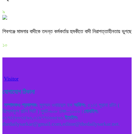
৯
শিবগঞ্জে মামলার বাদীকে তদন্ত কর্মকর্তার হুমকীতে বাদী নিরাপত্তাহীনতায় ভুগছে
১০
Visitor
যোগাযোগ ঠিকানা
সম্পাদকও প্রকাশক:
মুহম্মদ ওবায়দুল হক
অফিস:
৫১/এ পুরানা পল্টন (
রিসোর্সফুল পল্টন সিটি ) স্যুট-৬০৮ ঢাকা--১০০০।
মোবাইল:
০১৭৫৫৮৮৩৫৯৬,০১৯৭৭৩৬৬৫৬৬
ইমেইল:
thedailysarkar@gmail.com,editor@thedailysarkar.net.