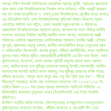
সদরের দক্ষিণ দিঘলদি ইউনিয়নের কোড়ালিয়া গ্রামের ভূমিষ্ট, প্রাচ্যের অক্সফোর্ড
নামে খ্যাত ঢাকা বিশ্ববিদ্যালয়ের ইকবাল হলের বর্তমানে- শহীদ সার্জেন্ট জহুরুল
হক হল শাখার ছাত্রলীগের ও ঢাকসু (ঢাকা বিশ্ববিদ্যালয় কেন্দ্রীয় ছাত্র সংসদ)
এর ঐতিহাসিক ভিপি, ঢাকা বিশ্ববিদ্যালয়ের মৃত্তিকা বিজ্ঞান বিভাগের প্রথম
ভোলাইয়া মাস্টার্স অফ সাইন্স, ভোলা সরকারি স্কুল-কলেজ ও বরিশালের
ব্রজমোহন বিশ্ববিদ্যালয়ের প্রাক্তন ছাত্র, বাংলাদেশের মহান পবিত্র জাতীয়
সংসদের নয়বারের নির্বাচিত মাননীয় জাতীয় সংসদ সদস্য, বাংলাদেশের মন্ত্রী
পরিষদের একাধিক মন্ত্রনালয়ের একাধিকবারের প্রাক্তন মাননীয় মন্ত্রী, এশিয়ার
যুব কন্ঠ, রাজপথের লড়াকু যোদ্ধা, জাতীয়-আন্তর্জাতিক ছাত্র নেতৃত্বের ধ্রুব
ও অবিসংবাদিত কিংবদন্তী, বাংলার বুলবুল, বর্ষিয়ান রাজনীতিবিদ, মহান স্বাধীনতা
যুদ্ধের মহান-পবিত্র মুক্তি যোদ্ধাবাহিনী-রক্ষীবাহিনী এর চীফ অফ ষ্ট্যাফ, মহান
মুক্তিযোদ্ধা, জননেতা, ভোলা জেলার প্রতিটি মানুষের হৃদয়ে স্থান প্রাপ্ত
নেতা, জাতির জনক শেখ মুজিবুর রহমানকে বঙ্গবন্ধু উপাধি ঘোষণাকারী, স্বাধীন
বাংলাদেশের স্থপতি জাতির জনক বঙ্গবন্ধু শেখ মুজিবুর রহমানের ঘনিষ্ঠ সহচর,
বর্ষিয়ান জননেতা, “মানুষ আসে মানুষ যায়- শুধু তাঁর স্মৃতি রয়ে যায়” – নীতির
বীরত্বপূর্ণ প্রবক্তা, জনাব মোঃ তোফায়েল আহম্মেদ গত ০১/০৬/২০২৬ ইং
তারিখে বিকাল ৩:৩০ টায় ঢাকার স্কয়ার হাসপাতাল প্রাইভেট লিমিটেড -এ
চিকিৎসাধীন অবস্থায় মৃত্যুবরণ করেন (ইন্নালিল্লাহি ওয়া ইন্না ইলাইহি
রাজিউন)।
ঊনবিংশ শতাব্দীর ষাটের দশকের (ঊনসত্তরের) গণআন্দোলন-গণঅভ্যুত্থান-
মুক্তি
যুদ্ধের অন্যতম সংগঠক, বর্ষীয়ান জননেতা ও আওয়ামী লীগ নেতা