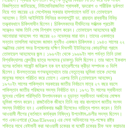
গিয়েছিল। স্কয়ার হাসপাতাল কর্তৃপক্ষ মৃত্যুর বিষয়টি নিশ্চিত করে এক সংবাদ
বিজ্ঞপ্তিতে জানিয়েছে, নিউমোনিয়াজনিত শ্বাসকষ্ট, হৃদরোগ ও শারীরিক দুর্বলতা
নিয়ে গত বছরের ২৪ সেপ্টেম্বর স্কয়ার হাসপাতালে ভর্তি হন তোফায়েল
আহমেদ। তিনি আইসিইউ সিনিয়র কনসালটেন্ট ডা. রায়হান রাব্বানীর নিবিড়
তত্ত্বাবধানে চিকিৎসাধীন ছিলেন। চিকিৎসকদের দীর্ঘদিনের সর্বাত্মক প্রচেষ্টা
সত্ত্বেও আজ তিনি শেষ নিশ্বাস ত্যাগ করেন। তোফায়েল আহমেদের স্ত্রী
আনোয়ারা আহমেদ গত বছরের ২০ নভেম্বর মারা যান। তাদের একমাত্র
সন্তান তাসলিমা আহমেদ জামান মুন্নীও একজন চিকিৎসক। ১৯৪৩ সালের ২২
অক্টোবর ভোলা সদর উপজেলার দক্ষিণ দিঘলদী ইউনিয়নের কোড়ালিয়া গ্রামে
তোফায়েল আহমেদের জন্ম। ১৯৬৭ইং থেকে ১৯৬৯ইং সাল পর্যন্ত তিনি ঢাকা
বিশ্ববিদ্যালয় কেন্দ্রীয় ছাত্র সংসদের (ডাকসু) ভিপি ছিলেন। তার আগে ইকবাল
হলের বর্তমান সার্জেন্ট জহিরুল হক হল ছাত্রলীগের ক্রীড়া সম্পাদক ও ভিপি
ছিলেন। ঊনসত্তরের গণঅভ্যুত্থানে তার নেতৃত্বের ভূমিকা তাকে দেশের
মানুষের সামনে পরিচিত করে তোলে। এরপর তিনি (তোফায়েল আহমেদ)
১৯৭০ইং সালের পাকিস্থান সরকারের জাতীয় নির্বাচনে মাত্র ২৭ বছর বয়সে
পাকিস্তান জাতীয় পরিষদের সদস্য নির্বাচিত হন। ১৯৭১ ইং সালের স্বাধীনতা
যুদ্ধের গেরিলা পরিস্থিতি উৎপাদনকরন ও চূড়ান্ত স্বাধীনতা অর্জনের মোক্ষম
ভূমিকা পালন করেন। রাজনৈতিক জীবনে তিনি নয় বার বাংলাদেশ জাতীয় সংসদ
সদস্য নির্বাচিত হন। একাধিকবার মন্ত্রী হিসেবেও দায়িত্ব পালন করেন। তিনি
আওয়ামী লীগের (বর্তমানে কার্যক্রম নিষিদ্ধ) উপদেষ্টামণ্ডলীর সদস্য ছিলেন।
গত এক/এগারো (One/Eleven) এর সেনা অভিযানের স্ব-পক্ষের রাষ্ট্র
শক্তির সাথে বেঈমানী করা আওয়ামী চক্রের বা ঘষেটি চক্রের চীফ অফ কমান্ডার