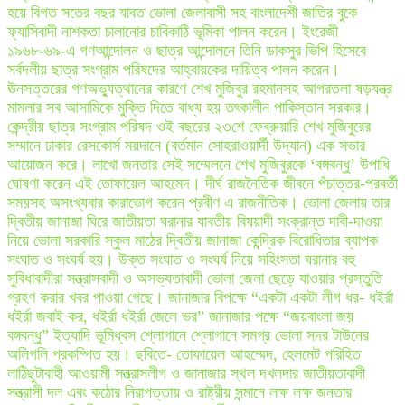
হয়ে বিগত সতের বছর যাবত ভোলা জেলাবাসী সহ বাংলাদেশী জাতির বুকে
ফ্যাসিবাদী নাশকতা চালানোর চাবিকাঠি ভূমিকা পালন করেন। ইংরেজী
১৯৬৮-৬৯-এ গণআন্দোলন ও ছাত্র আন্দোলনে তিনি ডাকসুর ভিপি হিসেবে
সর্বদলীয় ছাত্র সংগ্রাম পরিষদের আহ্বায়কের দায়িত্ব পালন করেন।
ঊনসত্তরের গণঅভ্যুত্থানের কারণে শেখ মুজিবুর রহমানসহ আগরতলা ষড়যন্ত্র
মামলার সব আসামিকে মুক্তি দিতে বাধ্য হয় তৎকালীন পাকিস্তান সরকার।
কেন্দ্রীয় ছাত্র সংগ্রাম পরিষদ ওই বছরের ২৩শে ফেব্রুয়ারি শেখ মুজিবুরের
সম্মানে ঢাকার রেসকোর্স ময়দানে (বর্তমান সোহরাওয়ার্দী উদ্যান) এক সভার
আয়োজন করে। লাখো জনতার সেই সম্মেলনে শেখ মুজিবুরকে ‘বঙ্গবন্ধু’ উপাধি
ঘোষণা করেন এই তোফায়েল আহমেদ। দীর্ঘ রাজনৈতিক জীবনে পঁচাত্তর-পরবর্তী
সময়সহ অসংখ্যবার কারাভোগ করেন প্রবীণ এ রাজনীতিক। ভোলা জেলায় তার
দ্বিতীয় জানাজা ঘিরে জাতীয়তা ঘরানার যাবতীয় বিষয়াদী সংক্রান্ত দাবী-দাওয়া
নিয়ে ভোলা সরকারি স্কুল মাঠের দ্বিতীয় জানাজা কেন্দ্রিক বিরোধিতার ব্যাপক
সংঘাত ও সংঘর্ষ হয়। উক্ত সংঘাত ও সংঘর্ষ নিয়ে সহিংসতা ঘরানার বহু
সুবিধাবাদীরা সন্ত্রাসবাদী ও অসভ্যতাবাদী ভোলা জেলা ছেড়ে যাওয়ার প্রস্তুতি
গ্রহণ করার খবর পাওয়া গেছে। জানাজার বিপক্ষে “একটা একটা লীগ ধর- ধইর্রা
ধইর্রা জবাই কর, ধইর্রা ধইর্রা জেলে ভর” জানাজার পক্ষে “জয়বাংলা জয়
বঙ্গবন্ধু” ইত্যাদি ভূমিধ্বস শ্লোগানে শ্লোগানে সমগ্র ভোলা সদর টাউনের
অলিগলি প্রকম্পিত হয়। ছবিতে- তোফায়েল আহম্মেদ, হেলমেট পরিহিত
লাঠিছুটাবাহী আওয়ামী সন্ত্রাসলীগ ও জানাজার স্থল দখলদার জাতীয়তাবাদী
সন্ত্রাসী দল এবং কঠোর নিরাপত্তায় ও রাষ্ট্রীয় সন্মানে লক্ষ লক্ষ জনতার