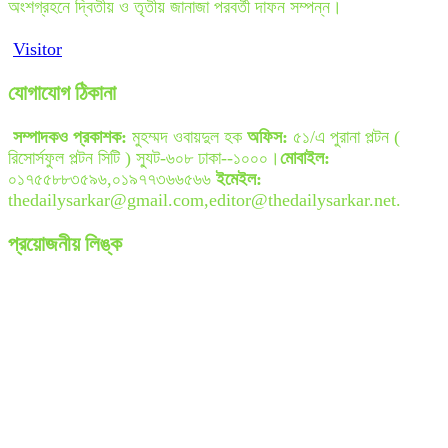
অংশগ্রহনে দ্বিতীয় ও তৃতীয় জানাজা পরবর্তী দাফন সম্পন্ন।
Visitor
যোগাযোগ ঠিকানা
সম্পাদকও প্রকাশক:
মুহম্মদ ওবায়দুল হক
অফিস:
৫১/এ পুরানা পল্টন (
রিসোর্সফুল পল্টন সিটি ) স্যুট-৬০৮ ঢাকা--১০০০।
মোবাইল:
০১৭৫৫৮৮৩৫৯৬,০১৯৭৭৩৬৬৫৬৬
ইমেইল:
thedailysarkar@gmail.com,editor@thedailysarkar.net.
প্রয়োজনীয় লিঙ্ক