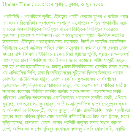
Update Time : ০৮:৩১:৫৫ পূর্বাহ্ন, বুধবার, ৩ জুন ২০২৬
প্রতিনিধি : গ্রেগরিয়ান তৃতীয় খ্রীষ্টাব্দের পার্বতী দেবতার যুগের ও বর্তমান প্রায়
দশ হাজার কিলোমিটার প্রশস্তের প্রশান্ত মহাসাগরের পশ্চিম পাড়াঞ্চলীয় অখন্ড
ভারতের আঞ্চল ভিত্তিক বিভক্তির বা দেশ ভিত্তিক বিভক্তির সতেরতম
যুদ্ধাঞ্চল (বাংলাদেশ-পাকিস্থান) এর গণঅভ্যূত্থান খ্যাত- ঊনবিংশ শতাব্দির
ঊনসত্তর খ্রীষ্টাব্দের গণঅভ্যূত্থানের মহানায়ক, ঊনবিংশ শতাব্দির তেতাল্লিশ
খ্রিষ্টাব্দের ২২শে অক্টোবর তারিখে ভোলা মহকুমার বা বর্তমান ভোলা জেলার ভোলা
সদরের দক্ষিণ দিঘলদি ইউনিয়নের কোড়ালিয়া গ্রামের ভূমিষ্ট, প্রাচ্যের অক্সফোর্ড
নামে খ্যাত ঢাকা বিশ্ববিদ্যালয়ের ইকবাল হলের বর্তমানে- শহীদ সার্জেন্ট জহুরুল
হক হল শাখার ছাত্রলীগের ও ঢাকসু (ঢাকা বিশ্ববিদ্যালয় কেন্দ্রীয় ছাত্র সংসদ)
এর ঐতিহাসিক ভিপি, ঢাকা বিশ্ববিদ্যালয়ের মৃত্তিকা বিজ্ঞান বিভাগের প্রথম
ভোলাইয়া মাস্টার্স অফ সাইন্স, ভোলা সরকারি স্কুল-কলেজ ও বরিশালের
ব্রজমোহন বিশ্ববিদ্যালয়ের প্রাক্তন ছাত্র, বাংলাদেশের মহান পবিত্র জাতীয়
সংসদের নয়বারের নির্বাচিত মাননীয় জাতীয় সংসদ সদস্য, বাংলাদেশের মন্ত্রী
পরিষদের একাধিক মন্ত্রনালয়ের একাধিকবারের প্রাক্তন মাননীয় মন্ত্রী, এশিয়ার
যুব কন্ঠ, রাজপথের লড়াকু যোদ্ধা, জাতীয়-আন্তর্জাতিক ছাত্র নেতৃত্বের ধ্রুব
ও অবিসংবাদিত কিংবদন্তী, বাংলার বুলবুল, বর্ষিয়ান রাজনীতিবিদ, মহান স্বাধীনতা
যুদ্ধের মহান-পবিত্র মুক্তি যোদ্ধাবাহিনী-রক্ষীবাহিনী এর চীফ অফ ষ্ট্যাফ, মহান
মুক্তিযোদ্ধা, জননেতা, ভোলা জেলার প্রতিটি মানুষের হৃদয়ে স্থান প্রাপ্ত
নেতা, জাতির জনক শেখ মুজিবুর রহমানকে বঙ্গবন্ধু উপাধি ঘোষণাকারী, স্বাধীন