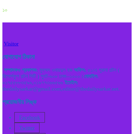
১০
Visitor
যোগাযোগ ঠিকানা
সম্পাদকও প্রকাশক:
মুহম্মদ ওবায়দুল হক
অফিস:
৫১/এ পুরানা পল্টন (
রিসোর্সফুল পল্টন সিটি ) স্যুট-৬০৮ ঢাকা--১০০০।
মোবাইল:
০১৭৫৫৮৮৩৫৯৬,০১৯৭৭৩৬৬৫৬৬
ইমেইল:
thedailysarkar@gmail.com,editor@thedailysarkar.net.
প্রয়োজনীয় লিঙ্ক
Facebook
Twitter