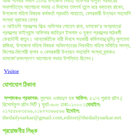
আজ শনিবার সকাল ১০টায় উপজেলা নির্বাহী অফিসার নীলুফা সরকারের
সভাপতিত্বে আলোচনা সভায় এ দিবসের তাৎপর্য তুলে ধরে বক্তব্য রাখেন,
উপজেলা মহিলা বিষয়ক কর্মকর্তা প্রভাতি মাহাতো, বেসরকারী উন্নয়ন সহযোগি
সংস্থা ব্রাকের হেল্থ
ও আইডপি প্রকল্পের ফিল্ড অফিসার সোহেল রানা, ডাসকো’র অগ্রযাত্রা
প্রকল্পের ফাইন্যান্স অফিসার জাহিদুল ইসলাম ও যুক্ত প্রকল্পের মাঠকর্মী
ফেরদৌসী খাতুন। আন্তর্জাতিক নারী দিবসে সহকারী কমিশনার(ভূমি) সুলতানা
রাজিয়া, উপজেলা মহিলা বিষয়ক অধিদপ্তরের নিবন্ধীত মহিলা সমিতির সদস্য,
কিশোর-কিশোরী ক্লাব ও বেসরকারী উন্নয়ন সহযোগি সংস্থা ব্র্যাকও
ডাসকো’রসদস্যগণ আলোচনা সভায় উপস্থিত ছিলেন।
Visitor
যোগাযোগ ঠিকানা
সম্পাদকও প্রকাশক:
মুহম্মদ ওবায়দুল হক
অফিস:
৫১/এ পুরানা পল্টন (
রিসোর্সফুল পল্টন সিটি ) স্যুট-৬০৮ ঢাকা--১০০০।
মোবাইল:
০১৭৫৫৮৮৩৫৯৬,০১৯৭৭৩৬৬৫৬৬
ইমেইল:
thedailysarkar@gmail.com,editor@thedailysarkar.net.
প্রয়োজনীয় লিঙ্ক