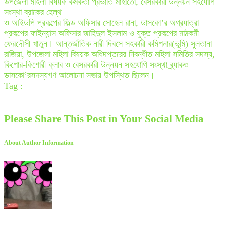
উপজেলা মহিলা বিষয়ক কর্মকর্তা প্রভাতি মাহাতো, বেসরকারী উন্নয়ন সহযোগি
সংস্থা ব্রাকের হেল্থ
ও আইডপি প্রকল্পের ফিল্ড অফিসার সোহেল রানা, ডাসকো’র অগ্রযাত্রা
প্রকল্পের ফাইন্যান্স অফিসার জাহিদুল ইসলাম ও যুক্ত প্রকল্পের মাঠকর্মী
ফেরদৌসী খাতুন। আন্তর্জাতিক নারী দিবসে সহকারী কমিশনার(ভূমি) সুলতানা
রাজিয়া, উপজেলা মহিলা বিষয়ক অধিদপ্তরের নিবন্ধীত মহিলা সমিতির সদস্য,
কিশোর-কিশোরী ক্লাব ও বেসরকারী উন্নয়ন সহযোগি সংস্থা ব্র্যাকও
ডাসকো’রসদস্যগণ আলোচনা সভায় উপস্থিত ছিলেন।
Tag :
Please Share This Post in Your Social Media
About Author Information