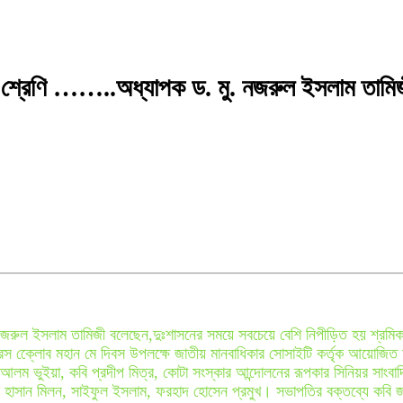
ক শ্রেণি ……..অধ্যাপক ড. মু. নজরুল ইসলাম তামি
. নজরুল ইসলাম তামিজী বলেছেন,দুঃশাসনের সময়ে সবচেয়ে বেশি নিপীড়িত হয় শ্রমি
 ক্লােেব মহান মে দিবস উপলক্ষে জাতীয় মানবাধিকার সোসাইটি কর্তৃক আয়োজিত 
 আলম ভুইয়া, কবি প্রদীপ মিত্র, কোটা সংস্কার আন্দোলনের রূপকার সিনিয়র সাংব
ল হাসান মিলন, সাইফুল ইসলাম, ফরহাদ হোসেন প্রমুখ। সভাপতির বক্তব্যে কবি জ