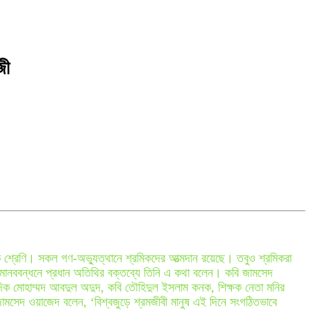
জী
ক শ্রেণি। সকল গণ-অভ্যুত্থানে শ্রমিকদের আত্মদান রয়েছে। তবুও শ্রমিকরা
মানববন্ধনে প্রধান অতিথির বক্তব্যে তিনি এ কথা বলেন। কবি জামসেদ
াদিক মোহাম্মদ আবদুল অদুদ, কবি তৌহিদুল ইসলাম কনক, শিক্ষক নেতা মনির
ামসেদ ওয়াজেদ বলেন, ‘বিশ্বজুড়ে শ্রমজীবী মানুষ এই দিনে সংগঠিতভাবে