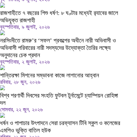
রাজশাহীতে ৭ বছরের শিশু ধর্ষণ: ৮ ঘণ্টার মধ্যেই র‍্যাবের জালে
অভিযুক্ত রাজশাহী
বৃহস্পতিবার, ৯ জুলাই, ২০২৬
নরসিংদীতে রামরু’র ‘সফল’ প্রকল্পের অধীনে নারী অভিবাসী ও
অভিবাসী পরিবারের নারী সদস্যদের উদ্যোক্তা তৈরির লক্ষ্যে
অনুদানের চেক প্রদান
বৃহস্পতিবার, ২ জুলাই, ২০২৬
শান্তিরক্ষা মিশনের সম্ভাবনা কাজে লাগানোর আহ্বান
রবিবার, ২৮ জুন, ২০২৬
বিশ্ব শরণার্থী দিবসের সংহতি ফুটবল টুর্নামেন্টে চ্যাম্পিয়ন রোহিঙ্গা
দল
সোমবার, ২২ জুন, ২০২৬
ধর্ষন ও পাপাচার উৎপাদনে সেরা চরফ্যাসন টিবি স্কুল ও কলেজের
এমপিও ভুক্তি বাতিল হউক