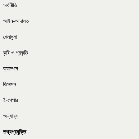
অর্থনীতি
আইন-আদালত
খেলাধুলা
কৃষি ও প্রকৃতি
ক্যাম্পাস
বিনোদন
ই-পেপার
অন্যান্য
তথ্যপ্রযুক্তি