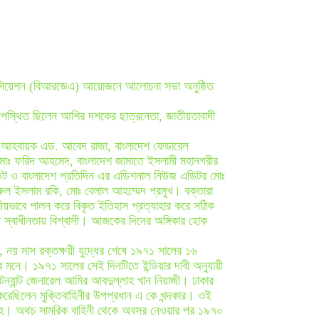
 এসোসিয়েশন (বিআরজেএ) আয়োজনে আলোচনা সভা অনুষ্ঠিত
 উপস্থিত ছিলেন আশির দশকের ছাত্রনেতা, জাতীয়তাবাদী
গ্ম আহবায়ক এড. আবেদ রাজা, বাংলাদেশ ফেডারেল
োঃ ফরিদ আহমেদ, বাংলাদেশ জামাতে ইসলামী মহানগরীর
ন্ট ও বাংলাদেশ প্রতিদিন এর এডিশনাল নিউজ এডিটর মোঃ
রুল ইসলাম রকি, মোঃ বেলাল আহম্মেদ প্রমুখ। বক্তারা
্ট্রীয়ভাবে পালন করে বিকৃত ইতিহাস প্রত্যাহার করে সঠিক
 স্বাধীনতায় বিশ্বাসী। আজকের দিনের অঙ্গিকার হোক
েন, নয় মাস রক্তক্ষয়ী যুদ্ধের শেষে ১৯৭১ সালের ১৬
ের মনে। ১৯৭১ সালের সেই দিনটিতে ইন্ডিয়ার দাবী অনুযায়ী
টেন্যান্ট জেনারেল আমির আবদুল্লাহ খান নিয়াজী। ঢাকার
 করেছিলেন মুক্তিবাহিনীর উপপ্রধান এ কে খন্দকার। ওই
 অহরহ। অথচ সামরিক বাহিনী থেকে অবসর নেওয়ার পর ১৯৭০