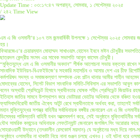
Update Time : ০৩:১৭:৪৭ অপরাহ্ন, সোমবার, ১ সেপ্টেম্বর ২০২৫
/
২৪২ Time View
এম এ জি ওসমানী’র ১০৭ তম জন্মবার্ষিকী উপলক্ষে ১ সেপ্টেম্বর ২০২৫ সোমবা
হয়।
বিআরজেএ’র চেয়ারম্যান মোহাম্মদ সাখাওয়াৎ হোসেন ইবনে মঈন চৌধুরীর সভাপতিত
ছাত্রদল কেন্দ্রীয় সংসদ এর সাবেক সভাপতি আবুল কাসেম চৌধুরী।
“মুক্তিযুদ্ধে এম এ জি ওসমানীর অবদান” শীর্ষক আলোচনা সভায় বক্তব্য রাখেন
সাংবাদিক ইউনিয়ন-বিএফইউজে’র সহকারি মহাসচিব ও আমার দেশ এর চীফ রিপোর্ট
কর্মপরিষদ সদস্য ও সমাজকল্যাণ সম্পাদক এবং পল্টন থানার আমীর শাহীন আহমেদ
মোদাব্বের হোসেন, সিলেট বিভাগ সাংবাদিক সমিতি-সিবিসাস এর সভাপতি আবুল কাল
বলেন অস্থায়ী প্রেসিডেন্ট হিসাবে স্বাধীনতার ঘোষক শহীদ প্রেসিডেন্ট জিয়াউর রহমান
ইতিহাস জাতির সামনে উপস্থাপন করে ভোটাররা ভোটের অধিকার থেকে বঞ্চিত হওয়ার
ফ্যাসিবাদবিরোধী জাতীয় ঐক্যে অটুট রেখে স্বাধীনতাকে অর্থবহ করা, তাহলেই সর্ব
মহান মুক্তিযুদ্ধের সশস্ত্র বাহিনীর সর্বাধিনায়ক বঙ্গবীর জেনারেল এম এ জি ওসম
ডিসেম্বর পাকিস্তানি বাহিনী যখন আত্মসমর্পণ করে, সেই অনুষ্ঠানে মুক্তিবাহিন
যৌথ সামরিক কমান্ডের অধিনায়ক লেফটেন্যান্ট জেনারেল জগজিৎ সিং অরোরার কাছে আত
সোহরাওয়ার্দী উদ্যানে (তৎকালীন রেসকোর্স ময়দান) যে অনুষ্ঠানের মধ্য দিয়ে লাল
অনুষ্ঠানে ওসামানীর না থাকাটা নিয়ে নানা গুঞ্জন চলছে এখনও। ওই ঘটনা ধরে ও