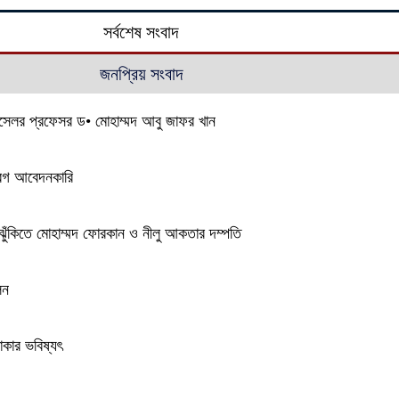
সর্বশেষ সংবাদ
জনপ্রিয় সংবাদ
যান্সেলর প্রফেসর ড• মোহাম্মদ আবু জাফর খান
্বেগ আবেদনকারি
 ঝুঁকিতে মোহাম্মদ ফোরকান ও নীলু আকতার দম্পতি
লন
াকার ভবিষ্যৎ