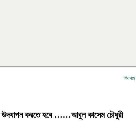
শিবগঞ্জ কামিল 
য় ভাবে উদযাপন করতে হবে ……আবুল কাসেম চৌধুরী