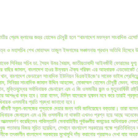
র জাতীয় প্রেস ক্লাবের জহুর হোসেন চৌধুরী হলে “বাংলাদেশ মফস্বল সাংবাদিক
্বে ও মহাসচিব শেখ মোহাম্মদ তাজুল ইসলামের সঞ্চালনায় প্রধান অতিথি হিসেবে
 সাবেক সিনিয়র সচিব ডা. সৈয়দ উমর খৈয়াম, জাতীয়তাবাদী আইনজীবী ফোরামের যু
ার বাছির জামাল, বাংলাদেশ হাওর উন্নয়ন ঐক্য পরিষদ এর আহবায়ক এডভোকেট ম
 খান, বাংলাদেশ ফেডারেল সাংবাদিক ইউনিয়ন বিএফইউজে’র সাবেক ভাইস প্রেসিডে
াম, সিনিয়র সাংবাদিক জামাল উদ্দিন আহমেদ, মোকাম্মল হোসেন চৌধুরী মেনন, শাহ
, মুক্তিযুদ্ধের সর্বাধিনায়ক জেনারেল এম এ জি ওসমানীর জন্ম ও মৃত্যুবার্ষিকী রাষ
 আশঙ্খা বন্ধ হবে। তারা বলেন, দিল্লি যাদেরকে দুষমন মনে করে তারাই প্রকৃত
াধিনায়ক ওসমানীর প্রতি শ্রদ্ধা জানানো হবে।
ানীর জীবনী স্কুল-কলেজের পুস্তকে দেয়ার জন্য দাবি জানিয়েছেন বক্তারা। তারা বল
ীর সর্বাধিনায়ক জেনারেল এম এ জি ওসমানীর না থাকাটা এখনও প্রশ্ন হয়ে আছে অনেক
্মসমর্পণ করেছিলেন পাকিস্তানি সেনাবাহিনীর পূর্বাঞ্চলীয় কমান্ডের অধিনায়ক লেফ
-সবুজ পতাকার বিজয় সূচিত হয়েছিল, সেখানে বাংলাদেশ সরকারের পক্ষে প্রতিনিধিত্ব
সমানীকে তৎকালীন বাংলাদেশ সরকারের মুখোমুখি দাঁড় করানোর প্রয়াসও দেখা যায়