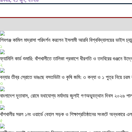
রবিবার, ২১ জুন, ২০২৬
শিবগঞ্জ কামিল মাদ্রাসা পরিদর্শন করলেন ইসলামী আরবি বিশ্ববিদ্যালয়ের ভাইস চ্
১
ফ্যামিলি কার্ড শুমারি: বাঁশখালীতে তালিকা প্রকাশে ধীরগতি ও তদবিরের গুঞ্জনে উদ
২
বন্যার তীব্র স্রোতে ভাঙছে বসতভিটা ও কৃষি জমি: ৩ কন্যা ও ১ পুত্র নিয়ে চরম
৩
বাংলাদেশ দূতাবাস, রোমে যথাযোগ্য মর্যাদায় জুলাই গণঅভ্যুত্থান দিবস ২০২৬ পা
৪
বাঁশখালীর সরল ১নং ওয়ার্ডে বেহাল সড়ক ও শিক্ষাপ্রতিষ্ঠানের সংকটে অন্ধকারে এল
৫