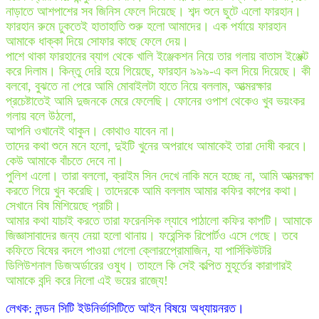
নাড়াতে আশপাশের সব জিনিস ফেলে দিয়েছে। শব্দ শুনে ছুটে এলো ফারহান।
ফারহান রুমে ঢুকতেই হাতাহাতি শুরু হলো আমাদের। এক পর্যায়ে ফারহান
আমাকে ধাক্কা দিয়ে সোফার কাছে ফেলে দেয়।
পাশে থাকা ফারহানের ব্যাগ থেকে খালি ইঞ্জেকশন নিয়ে তার গলায় বাতাস ইঞ্জেক্ট
করে দিলাম। কিন্তু দেরি হয়ে গিয়েছে, ফারহান ৯৯৯-এ কল দিয়ে দিয়েছে। কী
বলবো, বুঝতে না পেরে আমি মোবাইলটা হাতে নিয়ে বললাম, আত্মরক্ষার
প্রচেষ্টাতেই আমি দুজনকে মেরে ফেলেছি। ফোনের ওপাশ থেকেও খুব ভয়ংকর
গলায় বলে উঠলো,
আপনি ওখানেই থাকুন। কোথাও যাবেন না।
তাদের কথা শুনে মনে হলো, দুইটি খুনের অপরাধে আমাকেই তারা দোষী করবে।
কেউ আমাকে বাঁচতে দেবে না।
পুলিশ এলো। তারা বললো, ক্রাইম সিন দেখে নাকি মনে হচ্ছে না, আমি আত্মরক্ষা
করতে গিয়ে খুন করেছি। তাদেরকে আমি বললাম আমার কফির কাপের কথা।
সেখানে বিষ মিশিয়েছে প্রাচী।
আমার কথা যাচাই করতে তারা ফরেনসিক ল্যাবে পাঠালো কফির কাপটি। আমাকে
জিজ্ঞাসাবাদের জন্য নেয়া হলো থানায়। ফরেন্সিক রিপোর্টও এসে গেছে। তবে
কফিতে বিষের বদলে পাওয়া গেলো ক্লোরপ্রোেমাজিন, যা পার্সিকিউটরি
ডিলিউশনাল ডিজঅর্ডারের ওষুধ। তাহলে কি সেই কল্পিত মুহূর্তের কারাগারই
আমাকে বন্দি করে নিলো এই ভয়ের রাজ্যে!
লেখক: লন্ডন সিটি ইউনির্ভাসিটিতে আইন বিষয়ে অধ্যায়নরত।