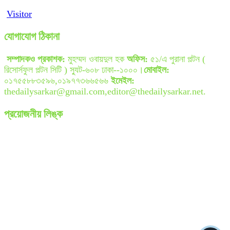
Visitor
যোগাযোগ ঠিকানা
সম্পাদকও প্রকাশক:
মুহম্মদ ওবায়দুল হক
অফিস:
৫১/এ পুরানা পল্টন (
রিসোর্সফুল পল্টন সিটি ) স্যুট-৬০৮ ঢাকা--১০০০।
মোবাইল:
০১৭৫৫৮৮৩৫৯৬,০১৯৭৭৩৬৬৫৬৬
ইমেইল:
thedailysarkar@gmail.com,editor@thedailysarkar.net.
প্রয়োজনীয় লিঙ্ক