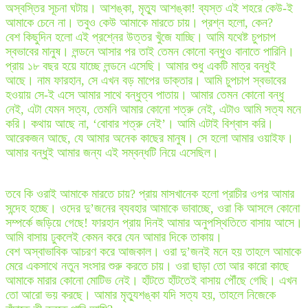
অস্বস্তির সূচনা ঘটায়। আশঙ্কা, মৃত্যু আশঙ্কা! ব্যস্ত এই শহরে কেউ-ই
আমাকে চেনে না। তবুও কেউ আমাকে মারতে চায়। প্রশ্ন হলো, কেন?
বেশ কিছুদিন হলো এই প্রশ্নের উত্তর খুঁজে যাচ্ছি। আমি যথেষ্ট চুপচাপ
স্বভাবের মানুষ। লন্ডনে আসার পর তাই তেমন কোনো বন্ধুও বানাতে পারিনি।
প্রায় ১৮ বছর হয়ে যাচ্ছে লন্ডনে এসেছি। আমার শুধু একটি মাত্র বন্ধুই
আছে। নাম ফারহান, সে এখন বড় মাপের ডাক্তার। আমি চুপচাপ স্বভাবের
হওয়ায় সে-ই এসে আমার সাথে বন্ধুত্ব পাতায়। আমার তেমন কোনো বন্ধু
নেই, এটা যেমন সত্য, তেমনি আমার কোনো শত্রু নেই, এটাও আমি সত্য মনে
করি। কথায় আছে না, ‘বোবার শত্রু নেই’। আমি এটাই বিশ্বাস করি।
আরেকজন আছে, যে আমার অনেক কাছের মানুষ। সে হলো আমার ওয়াইফ।
আমার বন্ধুই আমার জন্য এই সম্বন্ধটি নিয়ে এসেছিল।
তবে কি ওরাই আমাকে মারতে চায়? প্রায় মাসখানেক হলো প্রাচীর ওপর আমার
সন্দেহ হচ্ছে। ওদের দু’জনের ব্যবহার আমাকে ভাবাচ্ছে, ওরা কি আসলে কোনো
সম্পর্কে জড়িয়ে গেছে! ফারহান প্রায় দিনই আমার অনুপস্থিতিতে বাসায় আসে।
আমি বাসায় ঢুকলেই কেমন করে যেন আমার দিকে তাকায়।
বেশ অস্বাভাবিক আচরণ করে আজকাল। ওরা দু’জনই মনে হয় তাহলে আমাকে
মেরে একসাথে নতুন সংসার শুরু করতে চায়। ওরা ছাড়া তো আর কারো কাছে
আমাকে মারার কোনো মোটিভ নেই। হাঁটতে হাঁটতেই বাসায় পৌঁছে গেছি। এখন
তো আরো ভয় করছে। আমার মৃত্যুশঙ্কা যদি সত্য হয়, তাহলে নিজেকে