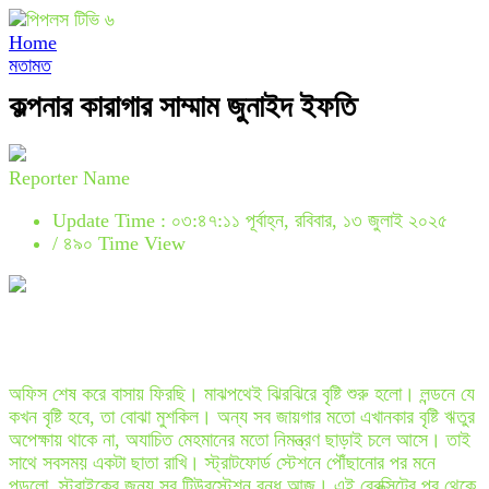
Home
মতামত
কল্পনার কারাগার সাম্মাম জুনাইদ ইফতি
Reporter Name
Update Time : ০৩:৪৭:১১ পূর্বাহ্ন, রবিবার, ১৩ জুলাই ২০২৫
/
৪৯০ Time View
অফিস শেষ করে বাসায় ফিরছি। মাঝপথেই ঝিরঝিরে বৃষ্টি শুরু হলো। লন্ডনে যে
কখন বৃষ্টি হবে, তা বোঝা মুশকিল। অন্য সব জায়গার মতো এখানকার বৃষ্টি ঋতুর
অপেক্ষায় থাকে না, অযাচিত মেহমানের মতো নিমন্ত্রণ ছাড়াই চলে আসে। তাই
সাথে সবসময় একটা ছাতা রাখি। স্ট্রাটফোর্ড স্টেশনে পৌঁছানোর পর মনে
পড়লো, স্ট্রাইকের জন্য সব টিউবস্টেশন বন্ধ আজ। এই ব্রেক্সিটের পর থেকে