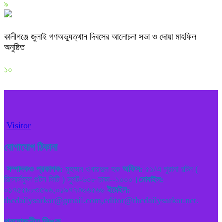
৯
কালীগঞ্জে জুলাই গণঅভ্যুত্থান দিবসের আলোচনা সভা ও দোয়া মাহফিল
অনুষ্ঠিত
১০
Visitor
যোগাযোগ ঠিকানা
সম্পাদকও প্রকাশক:
মুহম্মদ ওবায়দুল হক
অফিস:
৫১/এ পুরানা পল্টন (
রিসোর্সফুল পল্টন সিটি ) স্যুট-৬০৮ ঢাকা--১০০০।
মোবাইল:
০১৭৫৫৮৮৩৫৯৬,০১৯৭৭৩৬৬৫৬৬
ইমেইল:
thedailysarkar@gmail.com,editor@thedailysarkar.net.
প্রয়োজনীয় লিঙ্ক