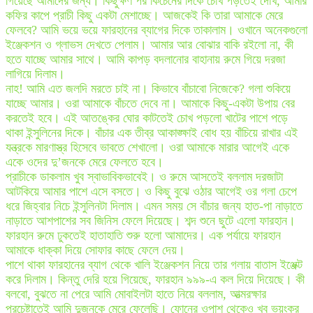
গিয়েছে আমাদের জন্য। কিছুক্ষণ পর কিচেনের দিকে চোখ পড়তেই দেখি, আমার
কফির কাপে প্রাচী কিছু একটা মেশাচ্ছে। আজকেই কি তারা আমাকে মেরে
ফেলবে? আমি ভয়ে ভয়ে ফারহানের ব্যাগের দিকে তাকালাম। ওখানে অনেকগুলো
ইঞ্জেকশন ও গ্লাভস দেখতে পেলাম। আমার আর বোঝার বাকি রইলো না, কী
হতে যাচ্ছে আমার সাথে। আমি কাপড় বদলানোর বাহানায় রুমে গিয়ে দরজা
লাগিয়ে দিলাম।
নাহ! আমি এত জলদি মরতে চাই না। কিভাবে বাঁচাবো নিজেকে? গলা শুকিয়ে
যাচ্ছে আমার। ওরা আমাকে বাঁচতে দেবে না। আমাকে কিছু-একটা উপায় বের
করতেই হবে। এই আতঙ্কের ঘোর কাটতেই চোখ পড়লো খাটের পাশে পড়ে
থাকা ইন্সুলিনের দিকে। বাঁচার এক তীব্র আকাঙ্ক্ষাই বোধ হয় বাঁচিয়ে রাখার এই
যন্ত্রকে মারণাস্ত্র হিসেবে ভাবতে শেখালো। ওরা আমাকে মারার আগেই একে
একে ওদের দু’জনকে মেরে ফেলতে হবে।
প্রাচীকে ডাকলাম খুব স্বাভাবিকভাবেই। ও রুমে আসতেই বললাম দরজাটা
আটকিয়ে আমার পাশে এসে বসতে। ও কিছু বুঝে ওঠার আগেই ওর গলা চেপে
ধরে জিহ্বার নিচে ইন্সুলিনটা দিলাম। এমন সময় সে বাঁচার জন্য হাত-পা নাড়াতে
নাড়াতে আশপাশের সব জিনিস ফেলে দিয়েছে। শব্দ শুনে ছুটে এলো ফারহান।
ফারহান রুমে ঢুকতেই হাতাহাতি শুরু হলো আমাদের। এক পর্যায়ে ফারহান
আমাকে ধাক্কা দিয়ে সোফার কাছে ফেলে দেয়।
পাশে থাকা ফারহানের ব্যাগ থেকে খালি ইঞ্জেকশন নিয়ে তার গলায় বাতাস ইঞ্জেক্ট
করে দিলাম। কিন্তু দেরি হয়ে গিয়েছে, ফারহান ৯৯৯-এ কল দিয়ে দিয়েছে। কী
বলবো, বুঝতে না পেরে আমি মোবাইলটা হাতে নিয়ে বললাম, আত্মরক্ষার
প্রচেষ্টাতেই আমি দুজনকে মেরে ফেলেছি। ফোনের ওপাশ থেকেও খুব ভয়ংকর