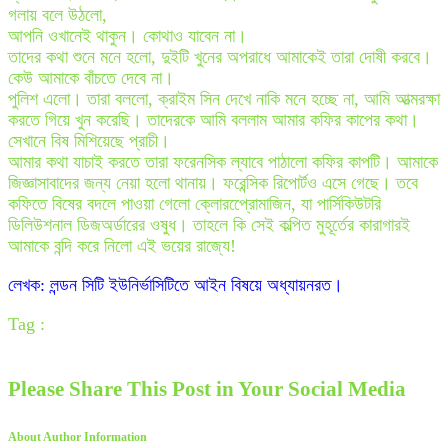
গলায় বলে উঠলো,
আপনি ওখানেই থাকুন। কোথাও যাবেন না।
তাদের কথা শুনে মনে হলো, দুইটি খুনের অপরাধে আমাকেই তারা দোষী করবে।
কেউ আমাকে বাঁচতে দেবে না।
পুলিশ এলো। তারা বললো, ক্রাইম সিন দেখে নাকি মনে হচ্ছে না, আমি আত্মরক্ষা
করতে গিয়ে খুন করেছি। তাদেরকে আমি বললাম আমার কফির কাপের কথা।
সেখানে বিষ মিশিয়েছে প্রাচী।
আমার কথা যাচাই করতে তারা ফরেনসিক ল্যাবে পাঠালো কফির কাপটি। আমাকে
জিজ্ঞাসাবাদের জন্য নেয়া হলো থানায়। ফরেন্সিক রিপোর্টও এসে গেছে। তবে
কফিতে বিষের বদলে পাওয়া গেলো ক্লোরপ্রোেমাজিন, যা পার্সিকিউটরি
ডিলিউশনাল ডিজঅর্ডারের ওষুধ। তাহলে কি সেই কল্পিত মুহূর্তের কারাগারই
আমাকে বন্দি করে নিলো এই ভয়ের রাজ্যে!
লেখক: লন্ডন সিটি ইউনির্ভাসিটিতে আইন বিষয়ে অধ্যায়নরত।
Tag :
Please Share This Post in Your Social Media
About Author Information