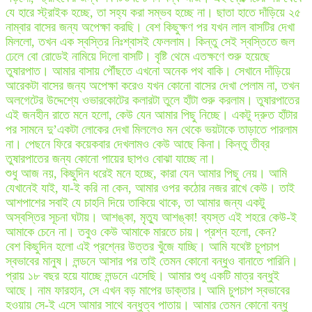
যে হারে স্ট্রাইক হচ্ছে, তা সহ্য করা সম্ভব হচ্ছে না। ছাতা হাতে দাঁড়িয়ে ২৫
নাম্বার বাসের জন্য অপেক্ষা করছি। বেশ কিছুক্ষণ পর যখন লাল বাসটির দেখা
মিললো, তখন এক স্বস্তির নিঃশ্বাসই ফেললাম। কিন্তু সেই স্বস্তিতে জল
ঢেলে বো রোডেই নামিয়ে দিলো বাসটি। বৃষ্টি থেমে এতক্ষণে শুরু হয়েছে
তুষারপাত। আমার বাসায় পৌঁছতে এখনো অনেক পথ বাকি। সেখানে দাঁড়িয়ে
আরেকটা বাসের জন্য অপেক্ষা করেও যখন কোনো বাসের দেখা পেলাম না, তখন
অলগেটের উদ্দেশ্যে ওভারকোটের কলারটা তুলে হাঁটা শুরু করলাম। তুষারপাতের
এই জনহীন রাতে মনে হলো, কেউ যেন আমার পিছু নিচ্ছে। একটু দ্রুত হাঁটার
পর সামনে দু’একটা লোকের দেখা মিললেও মন থেকে ভয়টাকে তাড়াতে পারলাম
না। পেছনে ফিরে কয়েকবার দেখলামও কেউ আছে কিনা। কিন্তু তীব্র
তুষারপাতের জন্য কোনো পায়ের ছাপও বোঝা যাচ্ছে না।
শুধু আজ নয়, কিছুদিন ধরেই মনে হচ্ছে, কারা যেন আমার পিছু নেয়। আমি
যেখানেই যাই, যা-ই করি না কেন, আমার ওপর কঠোর নজর রাখে কেউ। তাই
আশপাশের সবাই যে চাহনি দিয়ে তাকিয়ে থাকে, তা আমার জন্য একটু
অস্বস্তির সূচনা ঘটায়। আশঙ্কা, মৃত্যু আশঙ্কা! ব্যস্ত এই শহরে কেউ-ই
আমাকে চেনে না। তবুও কেউ আমাকে মারতে চায়। প্রশ্ন হলো, কেন?
বেশ কিছুদিন হলো এই প্রশ্নের উত্তর খুঁজে যাচ্ছি। আমি যথেষ্ট চুপচাপ
স্বভাবের মানুষ। লন্ডনে আসার পর তাই তেমন কোনো বন্ধুও বানাতে পারিনি।
প্রায় ১৮ বছর হয়ে যাচ্ছে লন্ডনে এসেছি। আমার শুধু একটি মাত্র বন্ধুই
আছে। নাম ফারহান, সে এখন বড় মাপের ডাক্তার। আমি চুপচাপ স্বভাবের
হওয়ায় সে-ই এসে আমার সাথে বন্ধুত্ব পাতায়। আমার তেমন কোনো বন্ধু