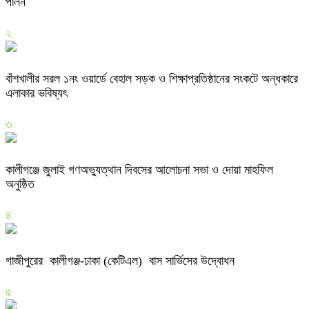
পালন
২
বাঁশখালীর সরল ১নং ওয়ার্ডে বেহাল সড়ক ও শিক্ষাপ্রতিষ্ঠানের সংকটে অন্ধকারে
এলাকার ভবিষ্যৎ
৩
কালীগঞ্জে জুলাই গণঅভ্যুত্থান দিবসের আলোচনা সভা ও দোয়া মাহফিল
অনুষ্ঠিত
৪
গাজীপুরের কালীগঞ্জ-ঢাকা (কেটিএল) বাস সার্ভিসের উদ্বোধন
৫