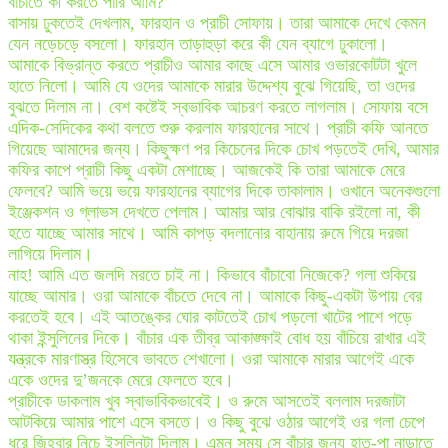
বাঁচাতে কী করতে পারি আমি?
বাসায় ঢুকতেই দেখলাম, ফারহান ও প্রাচী সোফায়। তারা আমাকে দেখে কেমন
যেন নড়েচড়ে বসলো। ফারহান তাড়াহুড়া করে কী যেন ব্যাগে ঢুকালো।
আমাকে বিভ্রান্ত করতে প্রাচীও আমার কাছে এসে আমার ওভারকোটটা খুলে
হাতে নিলো। আমি যে ওদের আমাকে মারার উদ্দেশ্য বুঝে গিয়েছি, তা ওদের
বুঝতে দিলাম না। বেশ কষ্টেই স্বভাবিক আচরণ করতে লাগলাম। সোফায় বসে
এদিক-সেদিকের কথা বলতে শুরু করলাম ফারহানের সাথে। প্রাচী কফি আনতে
গিয়েছে আমাদের জন্য। কিছুক্ষণ পর কিচেনের দিকে চোখ পড়তেই দেখি, আমার
কফির কাপে প্রাচী কিছু একটা মেশাচ্ছে। আজকেই কি তারা আমাকে মেরে
ফেলবে? আমি ভয়ে ভয়ে ফারহানের ব্যাগের দিকে তাকালাম। ওখানে অনেকগুলো
ইঞ্জেকশন ও গ্লাভস দেখতে পেলাম। আমার আর বোঝার বাকি রইলো না, কী
হতে যাচ্ছে আমার সাথে। আমি কাপড় বদলানোর বাহানায় রুমে গিয়ে দরজা
লাগিয়ে দিলাম।
নাহ! আমি এত জলদি মরতে চাই না। কিভাবে বাঁচাবো নিজেকে? গলা শুকিয়ে
যাচ্ছে আমার। ওরা আমাকে বাঁচতে দেবে না। আমাকে কিছু-একটা উপায় বের
করতেই হবে। এই আতঙ্কের ঘোর কাটতেই চোখ পড়লো খাটের পাশে পড়ে
থাকা ইন্সুলিনের দিকে। বাঁচার এক তীব্র আকাঙ্ক্ষাই বোধ হয় বাঁচিয়ে রাখার এই
যন্ত্রকে মারণাস্ত্র হিসেবে ভাবতে শেখালো। ওরা আমাকে মারার আগেই একে
একে ওদের দু’জনকে মেরে ফেলতে হবে।
প্রাচীকে ডাকলাম খুব স্বাভাবিকভাবেই। ও রুমে আসতেই বললাম দরজাটা
আটকিয়ে আমার পাশে এসে বসতে। ও কিছু বুঝে ওঠার আগেই ওর গলা চেপে
ধরে জিহ্বার নিচে ইন্সুলিনটা দিলাম। এমন সময় সে বাঁচার জন্য হাত-পা নাড়াতে