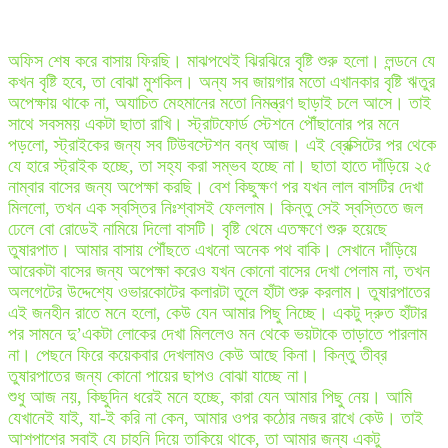
অফিস শেষ করে বাসায় ফিরছি। মাঝপথেই ঝিরঝিরে বৃষ্টি শুরু হলো। লন্ডনে যে
কখন বৃষ্টি হবে, তা বোঝা মুশকিল। অন্য সব জায়গার মতো এখানকার বৃষ্টি ঋতুর
অপেক্ষায় থাকে না, অযাচিত মেহমানের মতো নিমন্ত্রণ ছাড়াই চলে আসে। তাই
সাথে সবসময় একটা ছাতা রাখি। স্ট্রাটফোর্ড স্টেশনে পৌঁছানোর পর মনে
পড়লো, স্ট্রাইকের জন্য সব টিউবস্টেশন বন্ধ আজ। এই ব্রেক্সিটের পর থেকে
যে হারে স্ট্রাইক হচ্ছে, তা সহ্য করা সম্ভব হচ্ছে না। ছাতা হাতে দাঁড়িয়ে ২৫
নাম্বার বাসের জন্য অপেক্ষা করছি। বেশ কিছুক্ষণ পর যখন লাল বাসটির দেখা
মিললো, তখন এক স্বস্তির নিঃশ্বাসই ফেললাম। কিন্তু সেই স্বস্তিতে জল
ঢেলে বো রোডেই নামিয়ে দিলো বাসটি। বৃষ্টি থেমে এতক্ষণে শুরু হয়েছে
তুষারপাত। আমার বাসায় পৌঁছতে এখনো অনেক পথ বাকি। সেখানে দাঁড়িয়ে
আরেকটা বাসের জন্য অপেক্ষা করেও যখন কোনো বাসের দেখা পেলাম না, তখন
অলগেটের উদ্দেশ্যে ওভারকোটের কলারটা তুলে হাঁটা শুরু করলাম। তুষারপাতের
এই জনহীন রাতে মনে হলো, কেউ যেন আমার পিছু নিচ্ছে। একটু দ্রুত হাঁটার
পর সামনে দু’একটা লোকের দেখা মিললেও মন থেকে ভয়টাকে তাড়াতে পারলাম
না। পেছনে ফিরে কয়েকবার দেখলামও কেউ আছে কিনা। কিন্তু তীব্র
তুষারপাতের জন্য কোনো পায়ের ছাপও বোঝা যাচ্ছে না।
শুধু আজ নয়, কিছুদিন ধরেই মনে হচ্ছে, কারা যেন আমার পিছু নেয়। আমি
যেখানেই যাই, যা-ই করি না কেন, আমার ওপর কঠোর নজর রাখে কেউ। তাই
আশপাশের সবাই যে চাহনি দিয়ে তাকিয়ে থাকে, তা আমার জন্য একটু