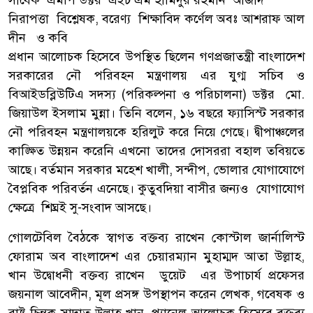
নিরাপত্তা বিশ্লেষক, বরেণ্য শিক্ষাবিদ কর্ণেল অবঃ আশরাফ আল
দীন ও কবি
প্রধান আলোচক হিসেবে উপস্থিত ছিলেন গণপ্রজাতন্ত্রী বাংলাদেশ
সরকারের নৌ পরিবহন মন্ত্রণালয় এর যুগ্ম সচিব ও
বিআইডব্লিউটিএ সদস্য (পরিকল্পনা ও পরিচালনা) ডক্টর মো.
জিয়াউল ইসলাম মুন্না। তিনি বলেন, ১৬ বছরে ফ্যাসিস্ট সরকার
নৌ পরিবহন মন্ত্রণালয়কে হরিলুট করে নিয়ে গেছে। দ্বীপাঞ্চলের
কাঙ্ক্ষিত উন্নয়ন করেনি এখনো তাদের দোসররা বহাল তবিয়তে
আছে। বর্তমান সরকার মহেশ খালী, সন্দীপ, ভোলার যোগাযোগে
বৈপ্লবিক পরিবর্তন এনেছে। কুতুবদিয়া বাসীর জন্যও যোগাযোগ
ক্ষেত্রে শিঘ্রই সু-সংবাদ আসছে।
গোলটেবিল বৈঠকে স্বাগত বক্তব্য রাখেন কোস্টাল জার্নালিস্ট
ফোরাম অব বাংলাদেশ এর চেয়ারম্যান মুহাম্মদ আতা উল্লাহ,
খান উদ্বোধনী বক্তব্য রাখেন ডুয়েট এর উপাচার্য প্রফেসর
জয়নাল আবেদীন, মূল প্রসঙ্গ উপস্থাপন করেন লেখক, গবেষক ও
রাষ্ট্র চিন্তক সাদাত উল্লাহ খান, প্যানেল আলোচক হিসেবে বক্তব্য