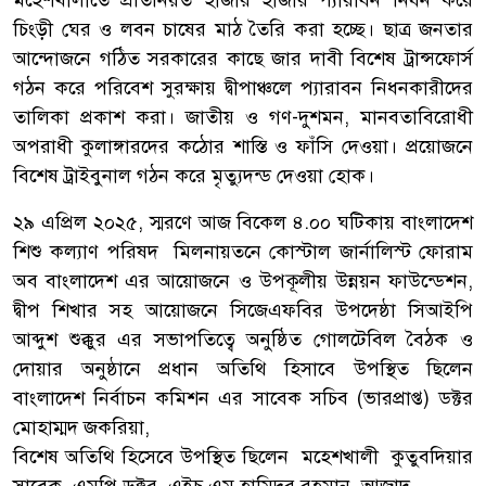
চিংড়ী ঘের ও লবন চাষের মাঠ তৈরি করা হচ্ছে। ছাত্র জনতার
আন্দোজনে গঠিত সরকারের কাছে জার দাবী বিশেষ ট্রান্সফোর্স
গঠন করে পরিবেশ সুরক্ষায় দ্বীপাঞ্চলে প্যারাবন নিধনকারীদের
তালিকা প্রকাশ করা। জাতীয় ও গণ-দুশমন, মানবতাবিরোধী
অপরাধী কুলাঙ্গারদের কঠোর শাস্তি ও ফাঁসি দেওয়া। প্রয়োজনে
বিশেষ ট্রাইবুনাল গঠন করে মৃত্যুদন্ড দেওয়া হোক।
২৯ এপ্রিল ২০২৫, স্মরণে আজ বিকেল ৪.০০ ঘটিকায় বাংলাদেশ
শিশু কল্যাণ পরিষদ মিলনায়তনে কোস্টাল জার্নালিস্ট ফোরাম
অব বাংলাদেশ এর আয়োজনে ও উপকূলীয় উন্নয়ন ফাউন্ডেশন,
দ্বীপ শিখার সহ আয়োজনে সিজেএফবির উপদেষ্ঠা সিআইপি
আব্দুশ শুক্কুর এর সভাপতিত্বে অনুষ্ঠিত গোলটেবিল বৈঠক ও
দোয়ার অনুষ্ঠানে প্রধান অতিথি হিসাবে উপস্থিত ছিলেন
বাংলাদেশ নির্বাচন কমিশন এর সাবেক সচিব (ভারপ্রাপ্ত) ডক্টর
মোহাম্মদ জকরিয়া,
বিশেষ অতিথি হিসেবে উপস্থিত ছিলেন মহেশখালী কুতুবদিয়ার
সাবেক এমপি ডক্টর এইচ এম হামিদুর রহমান আজাদ