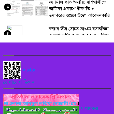
ফ্যামিলি কার্ড শুমারি: বাঁশখালীতে
৩
তালিকা প্রকাশে ধীরগতি ও
তদবিরের গুঞ্জনে উদ্বেগ আবেদনকারি
বন্যার তীব্র স্রোতে ভাঙছে বসতভিটা
৪
ও কৃষি জমি: ৩ কন্যা ও ১ পুত্র নিয়ে
চরম ঝুঁকিতে মোহাম্মদ ফোরকান ও
নীলু আকতার দম্পতি
বাংলাদেশ দূতাবাস, রোমে যথাযোগ্য
৫
মর্যাদায় জুলাই গণঅভ্যুত্থান দিবস
Visitor
২০২৬ পালন
যোগাযোগ ঠিকানা
বাঁশখালীর সরল ১নং ওয়ার্ডে বেহাল
৬
সড়ক ও শিক্ষাপ্রতিষ্ঠানের সংকটে
অন্ধকারে এলাকার ভবিষ্যৎ
সম্পাদকও