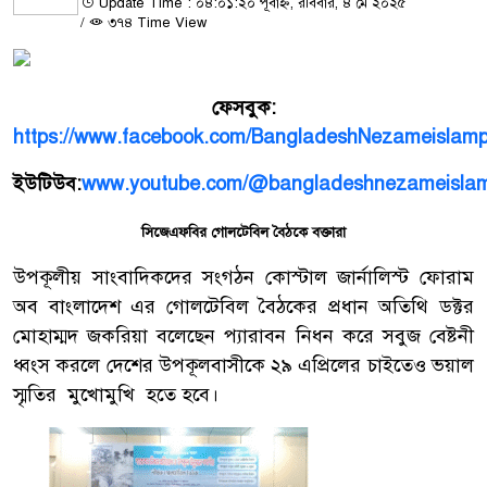
Update Time : ০৪:০১:২০ পূর্বাহ্ন, রবিবার, ৪ মে ২০২৫
/
৩৭৪ Time View
ফেসবুক
:
https://www.facebook.com/BangladeshNezameislamp
ইউটিউব
:
www.youtube.com/@bangladeshnezameislam
সিজেএফবির গোলটেবিল বৈঠকে বক্তারা
উপকূলীয় সাংবাদিকদের সংগঠন কোস্টাল জার্নালিস্ট ফোরাম
অব বাংলাদেশ এর গোলটেবিল বৈঠকের প্রধান অতিথি ডক্টর
মোহাম্মদ জকরিয়া বলেছেন প্যারাবন নিধন করে সবুজ বেষ্টনী
ধ্বংস করলে দেশের উপকূলবাসীকে ২৯ এপ্রিলের চাইতেও ভয়াল
স্মৃতির মুখোমুখি হতে হবে।