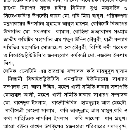
রাখেন নিরাপদ সড়ক চাই’র সিনিয়র যুগ্ম মহাসচিব ও
সিজেএফবি’র উপদেষ্টা লায়ন মো. গনি মিয়া বাবুল, পরিকল্পনা
মন্ত্রণালয়ের উপসচিব মুহাম্মদ আবুল হাশেম, কেবিনেট বিভাগের
উপসচিব মো. সরওয়ার কামাল, রোহিঙ্গা প্রত্যাবাসন সংগ্রাম
জাতীয় কমিটির মহাসচিব এম গফুর উদ্দিন চৌধুরী, যাত্রী কল্যাণ
সমিতির মহাসচিব মোজাম্মেল হক চৌধুরী, বিশিষ্ট নদী গবেষক
ও বিআইডব্লিউটিসি’র জনসংযোগ কর্মকর্তা মো. নজরুল ইসলাম
মিশা,
দৈনিক ডেসটিনি এর ভারপ্রাপ্ত সম্পাদক কবি মাহমুদুল হাসান
নিজামী বিআইডব্লিউটিসি এমপ্লয়িজ ইউনিয়নের সাধারণ
সম্পাদক মো. আলা উদ্দিন, মহেশ খালী সমিতি-ঢাকার সভাপতি
মোহাম্মদ আলী, মহেশ খালী সমিতি-ঢাকার সাধারণ সম্পাদক
মো. রাশেদুল ইসলাম, রাজনীতিবিদ হামদুল্লাহ আল মেহেদী,
নারীনেত্রী রেহেনা সালাম, কবি আবদুল্লাহ আল মামুন,কবি ও
কথা সাহিত্যিক নাসরিন ইসলাম, কবি সায়েলা খান প্রমুখ।
আরো বক্তব্য রাখেন উপকূলের স্বজনহারা পরিবারের সদস্যবৃন্দ,