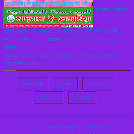
অভিযোগ
সম্পাদকও প্রকাশক:
বাংলাদেশের সরকার বা এদেশ পরিচালনা
৮
রাজতন্ত্র না গণতান্ত্রিক পদ্ধতিতে বিগত
মুহম্মদ ওবায়দুল হক
অফিস:
৫১/এ পুরানা পল্টন ( রিসোর্সফুল পল্টন সিটি )
দিনে হয়েছে ,বতমানে কি পদ্ধতিতে হচ্ছে,
স্যুট-৬০৮ ঢাকা--১০০০।
মোবাইল:
০১৭৫৫৮৮৩৫৯৬,০১৯৭৭৩৬৬৫৬৬
ভবিষ্যতে রাজতন্ত্র না গণতান্ত্রিক হবে তা নিধারণ করে বাংলাদেশের উন্নয়ন
ইমেইল:
ঘটাতে হবে ——— বাংলাদেশ নেজামে ইসলাম পাটি
thedailysarkar@gmail.com,editor@thedailysarkar.net.
প্রয়োজনীয় লিঙ্ক
শিবগঞ্জে মামলার বাদীকে তদন্ত কর্মকর্তার
৯
হুমকীতে বাদী নিরাপত্তাহীনতায় ভুগছে
Facebook
Twitter
Instagram
প্রসঙ্গ – দলিল লেখকদের অধিকার
Linkedin
Youtube
১০
——— মোশারফ হোসেন
© ২০২৫ সকল স্বত্ত সংরক্ষিত । দৈনিক সরকার