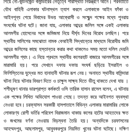
গিয়ে নৌ-কন্টিনজেন্ট কমান্ডারের নেতৃত্বে পরিস্থিতি নিয়ন্ত্রণে আনে। পরবর্তীতে
যৌথ বাহিনী এলাকার ঘটনাস্থল ত্যাগ করলে এলাকাকে আইন ফাঁকা ও
আইনশূন্য পেয়ে বিবাদের উভয় আক্রোসী ও সংক্ষুব্দ পক্ষের মধ্যে পুনরায়
সংঘর্ষের ঘটনা ঘটে। জানা যায়, এলাকার আব্দুর জলিল সঙ্গে একই এলাকার
আলমগীর হোসেনের সঙ্গে জমিজমা নিয়ে দীর্ঘ্য দিনের বিরোধ চলছিল। পরে
স্থানীয় সালিশের সমঝোতা নামক বেআইনী সিদ্ধান্তের মাধ্যমে বিরোধীয় জমি
আব্দুর জলিলের কাছে হস্তান্তর করার কথা থাকলেও সময় মতো দলিল দেয়নি
আলমগীর গ্যাং। এ নিয়ে প্রথমে স্থানীয় কলেরহাট বাজারে আলমগীরের সঙ্গে
মারামারি হয়। পরে সেখানে দফায় দফায় সংঘর্ষ ছড়িয়ে ইসরাইল ও
ফিলিস্তিনের যুদ্ধের মত হানাহানী ঘটনার রূপ নেয়। অনাহত স্থানীয় বাসিন্দারা
ঘটনা নিয়ে ঘটনার বিবরণ দিতে ও চাক্ষুস সাক্ষ্য দিতে ভীতু থাকতে দেখা যায় ।
শশীভূষণ থানার ভারপ্রাপ্ত কর্মকর্তা ওসি তারিক হাসান রাসেল বলেন, এ ঘটনায়
এক পক্ষের লিখিত অভিযোগ পাওয়া গেছে। তদন্ত করে আইনগত ব্যবস্থা
নেওয়া হবে। চরফ্যাসন সরকারী হাসপাতালে বিভিন্ন এলাকার মারামারির লোকে
লোকারণ্য রোগী ভর্তির পরিবেশ বিরাজমান থাকায় কলের হাটের আহতদের ক্ষত
ও জখমের বর্ণনা নেওয়ায় বিড়ম্বনা তৈরি হয়। অন্যদিকে চরফাসনের
আহম্মদপুর, আছলামপুর, আবুবকরপুরে নিয়মিত খুনের ঘটনা ঘটেছে। দক্ষিণ