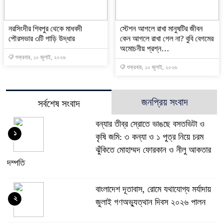
নরসিংদীর শিবপুর থেকে মাধবদী
স্টেশন আগলে রাখা মানুষটির জীবন
পৌরসভার ৩টি গাড়ি উদ্ধার
কেন আগলে রাখা গেল না? বুবি বেগমের
অমোচনীয় প্রশ্ন…
শুক্রবার, ১০ জুলাই, ২০২৬
শুক্রবার, ১০ জুলাই, ২০২৬
জনপ্রিয় সংবাদ
সর্বশেষ সংবাদ
বন্যার তীব্র স্রোতে ভাঙছে বসতভিটা ও
১
কৃষি জমি: ৩ কন্যা ও ১ পুত্র নিয়ে চরম
ঝুঁকিতে মোহাম্মদ ফোরকান ও নীলু আকতার
দম্পতি
বাংলাদেশ দূতাবাস, রোমে যথাযোগ্য মর্যাদায়
২
জুলাই গণঅভ্যুত্থান দিবস ২০২৬ পালন