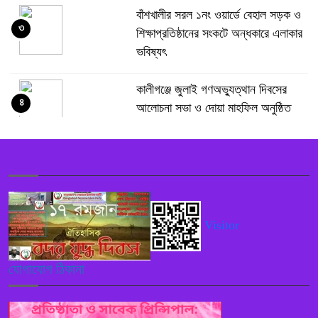
বাঁশখালীর সরল ১নং ওয়ার্ডে বেহাল সড়ক ও
৩
শিক্ষাপ্রতিষ্ঠানের সংকটে অন্ধকারে এলাকার
ভবিষ্যৎ
কালীগঞ্জে জুলাই গণঅভ্যুত্থান দিবসের
৪
আলোচনা সভা ও দোয়া মাহফিল অনুষ্ঠিত
গাজীপুরের কালীগঞ্জ-ঢাকা (কেটিএল) বাস
৫
সার্ভিসের উদ্বোধন
পুলিশ কোনো বিশেষ দলের বা গোষ্ঠীর
Visitor
৬
লাঠিয়াল বাহিনী হিসেবে কাজ করবে নাঃ
স্বরাষ্ট্রমন্ত্রী
যোগাযোগ ঠিকানা
নরসিংদী শিবপুরে ইসলামী ব্যাংকের নতুন
৭
এজেন্ট শাখা নিয়ে বিতর্ক, নিয়ম লঙ্ঘনের