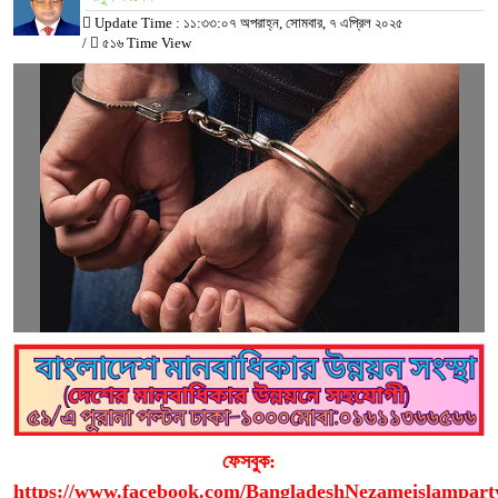
Update Time : ১১:৩৩:০৭ অপরাহ্ন, সোমবার, ৭ এপ্রিল ২০২৫
/
৫১৬ Time View
ফেসবুক:
https://www.facebook.com/BangladeshNezameislampart