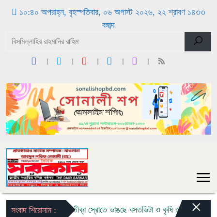
১০:৪০ অপরাহ্ন, বৃহস্পতিবার, ০৬ অগাস্ট ২০২৬, ২২ শ্রাবণ ১৪৩৩
বঙ্গাব্দ
×
বন্যার তীব্র স্রোতে ভাঙছে বসতভিটা ও কৃষি জমি: ৩ কন্যা ও ১ প
সংবাদ শিরোনাম :