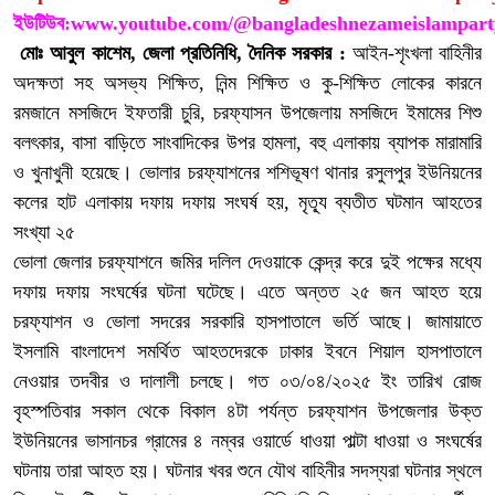
ইউটিউব:
www.youtube.com/@bangladeshnezameislampart
মোঃ আবুল কাশেম, জেলা প্রতিনিধি, দৈনিক সরকার :
আইন-শৃংখলা বাহিনীর
অদক্ষতা সহ অসভ্য শিক্ষিত, নিন্ম শিক্ষিত ও কু-শিক্ষিত লোকের কারনে
রমজানে মসজিদে ইফতারী চুরি, চরফ্যাসন উপজেলায় মসজিদে ইমামের শিশু
বলৎকার, বাসা বাড়িতে সাংবাদিকের উপর হামলা, বহু এলাকায় ব্যাপক মারামারি
ও খুনাখুনী হয়েছে। ভোলার চরফ্যাশনের শশিভূষণ থানার রসুলপুর ইউনিয়নের
কলের হাট এলাকায় দফায় দফায় সংঘর্ষ হয়, মৃত্যূ ব্যতীত ঘটমান আহতের
সংখ্যা ২৫
ভোলা জেলার চরফ্যাশনে জমির দলিল দেওয়াকে কেন্দ্র করে দুই পক্ষের মধ্যে
দফায় দফায় সংঘর্ষের ঘটনা ঘটেছে। এতে অন্তত ২৫ জন আহত হয়ে
চরফ্যাশন ও ভোলা সদরের সরকারি হাসপাতালে ভর্তি আছে। জামায়াতে
ইসলামি বাংলাদেশ সমর্থিত আহতদেরকে ঢাকার ইবনে শিয়াল হাসপাতালে
নেওয়ার তদবীর ও দালালী চলছে। গত ০৩/০৪/২০২৫ ইং তারিখ রোজ
বৃহস্পতিবার সকাল থেকে বিকাল ৪টা পর্যন্ত চরফ্যাশন উপজেলার উক্ত
ইউনিয়নের ভাসানচর গ্রামের ৪ নম্বর ওয়ার্ডে ধাওয়া পাল্টা ধাওয়া ও সংঘর্ষের
ঘটনায় তারা আহত হয়। ঘটনার খবর শুনে যৌথ বাহিনীর সদস্যরা ঘটনার স্থলে