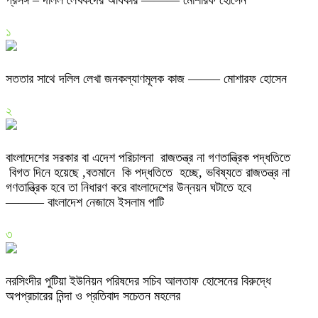
প্রসঙ্গ – দলিল লেখকদের অধিকার ——— মোশারফ হোসেন
১
সততার সাথে দলিল লেখা জনকল্যাণমূলক কাজ ——– মোশারফ হোসেন
২
বাংলাদেশের সরকার বা এদেশ পরিচালনা রাজতন্ত্র না গণতান্ত্রিক পদ্ধতিতে
বিগত দিনে হয়েছে ,বতমানে কি পদ্ধতিতে হচ্ছে, ভবিষ্যতে রাজতন্ত্র না
গণতান্ত্রিক হবে তা নিধারণ করে বাংলাদেশের উন্নয়ন ঘটাতে হবে
——— বাংলাদেশ নেজামে ইসলাম পাটি
৩
নরসিংদীর পুটিয়া ইউনিয়ন পরিষদের সচিব আলতাফ হোসেনের বিরুদ্ধে
অপপ্রচারের নিন্দা ও প্রতিবাদ সচেতন মহলের