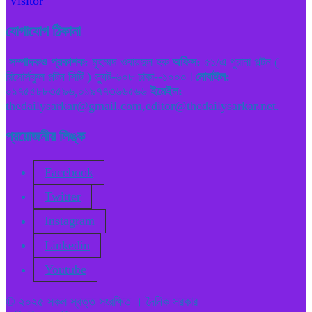
Visitor
যোগাযোগ ঠিকানা
সম্পাদকও প্রকাশক:
মুহম্মদ ওবায়দুল হক
অফিস:
৫১/এ পুরানা পল্টন (
রিসোর্সফুল পল্টন সিটি ) স্যুট-৬০৮ ঢাকা--১০০০।
মোবাইল:
০১৭৫৫৮৮৩৫৯৬,০১৯৭৭৩৬৬৫৬৬
ইমেইল:
thedailysarkar@gmail.com,editor@thedailysarkar.net.
প্রয়োজনীয় লিঙ্ক
Facebook
Twitter
Instagram
Linkedin
Youtube
© ২০২৫ সকল স্বত্ত সংরক্ষিত । দৈনিক সরকার