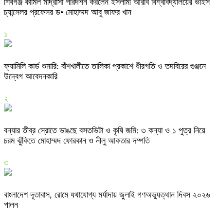
শিবগঞ্জ কামিল মাদ্রাসা পরিদর্শন করলেন ইসলামী আরবি বিশ্ববিদ্যালয়ের ভাইস
চ্যান্সেলর প্রফেসর ড• মোহাম্মদ আবু জাফর খান
১
ফ্যামিলি কার্ড শুমারি: বাঁশখালীতে তালিকা প্রকাশে ধীরগতি ও তদবিরের গুঞ্জনে
উদ্বেগ আবেদনকারি
২
বন্যার তীব্র স্রোতে ভাঙছে বসতভিটা ও কৃষি জমি: ৩ কন্যা ও ১ পুত্র নিয়ে
চরম ঝুঁকিতে মোহাম্মদ ফোরকান ও নীলু আকতার দম্পতি
৩
বাংলাদেশ দূতাবাস, রোমে যথাযোগ্য মর্যাদায় জুলাই গণঅভ্যুত্থান দিবস ২০২৬
পালন