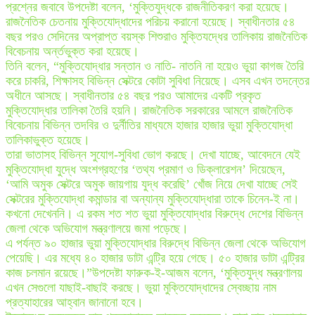
প্রশ্নের জবাবে উপদেষ্টা বলেন, ‘মুক্তিযুদ্ধকে রাজনীতিকরণ করা হয়েছে।
রাজনৈতিক চেতনায় মুক্তিযোদ্ধাদের পরিচয় করানো হয়েছে। স্বাধীনতার ৫৪
বছর পরও সেদিনের অপ্রাপ্ত বয়স্ক শিশুরাও মুক্তিযদ্ধের তালিকায় রাজনৈতিক
বিবেচনায় অর্ন্তভুক্ত করা হয়েছে।
তিনি বলেন, “মুক্তিযোদ্ধার সন্তান ও নাতি- নাতনি না হয়েও ভুয়া কাগজ তৈরি
করে চাকরি, শিক্ষাসহ বিভিন্ন সেক্টরে কোটা সুবিধা নিয়েছে। এসব এখন তদন্তের
অধীনে আসছে। স্বাধীনতার ৫৪ বছর পরও আমাদের একটি প্রকৃত
মুক্তিযোদ্ধার তালিকা তৈরি হয়নি। রাজনৈতিক সরকারের আমলে রাজনৈতিক
বিবেচনায় বিভিন্ন তদবির ও দুর্নীতির মাধ্যমে হাজার হাজার ভুয়া মুক্তিযোদ্ধা
তালিকাভুক্ত হয়েছে।
তারা ভাতাসহ বিভিন্ন সুযোগ-সুবিধা ভোগ করছে। দেখা যাচ্ছে, আবেদনে যেই
মুক্তিযোদ্ধা যুদ্ধে অংশগ্রহণের ‘তথ্য প্রমাণ ও ডিক্লারেশন’ দিয়েছেন,
‘আমি অমুক সেক্টরে অমুক জায়গায় যুদ্ধ করেছি’ খোঁজ নিয়ে দেখা যাচ্ছে সেই
সেক্টরের মুক্তিযোদ্ধা কমান্ডার বা অন্যান্য মুক্তিযোদ্ধারা তাকে চিনেন-ই না।
কখনো দেখেননি। এ রকম শত শত ভুয়া মুক্তিযোদ্ধার বিরুদ্ধে দেশের বিভিন্ন
জেলা থেকে অভিযোগ মন্ত্রণালয়ে জমা পড়েছে।
এ পর্যন্ত ৯০ হাজার ভুয়া মুক্তিযোদ্ধার বিরুদ্ধে বিভিন্ন জেলা থেকে অভিযোগ
পেয়েছি। এর মধ্যে ৪০ হাজার ডাটা এন্ট্রি হয়ে গেছে। ৫০ হাজার ডাটা এন্ট্রির
কাজ চলমান রয়েছে।”উপদেষ্টা ফারুক-ই-আজম বলেন, ‘মুক্তিযুদ্ধ মন্ত্রণালয়
এখন সেগুলো যাছাই-বাছাই করছে। ভুয়া মুক্তিযোদ্ধাদের স্বেচ্ছায় নাম
প্রত্যাহারের আহ্বান জানানো হবে।