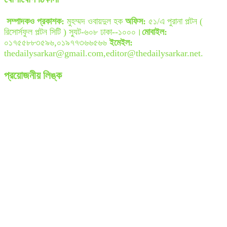
সম্পাদকও প্রকাশক:
মুহম্মদ ওবায়দুল হক
অফিস:
৫১/এ পুরানা পল্টন (
রিসোর্সফুল পল্টন সিটি ) স্যুট-৬০৮ ঢাকা--১০০০।
মোবাইল:
০১৭৫৫৮৮৩৫৯৬,০১৯৭৭৩৬৬৫৬৬
ইমেইল:
thedailysarkar@gmail.com,editor@thedailysarkar.net.
প্রয়োজনীয় লিঙ্ক