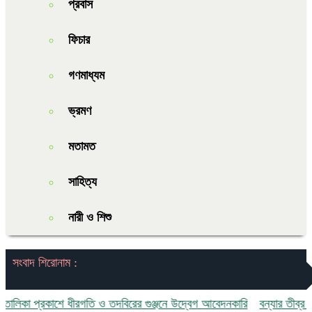
প্রবাস
ফিচার
গণমাধ্যম
ভ্রমণ
মতামত
সাহিত্য
নারী ও শিশু
সংবাদ শিরোনাম :
িকা প্রকাশে ধীরগতি ও তদবিরের গুঞ্জনে উদ্বেগ আবেদনকারি
বন্যার তীব্র স্রোতে