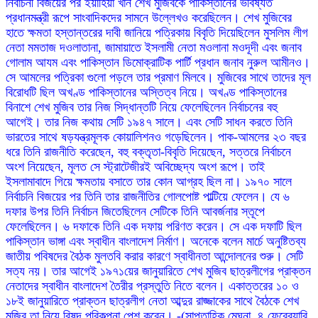
নির্বাচনী বিজয়ের পর ইয়াহিয়া খান শেখ মুজিবকে পাকিস্তানের ভবিষ্যত
প্রধানমন্ত্রী রূপে সাংবাদিকদের সামনে উল্লেখও করেছিলেন। শেখ মুজিবের
হাতে ক্ষমতা হস্তান্তরের দাবী জানিয়ে পত্রিকায় বিবৃতি দিয়েছিলেন মুসলিম লীগ
নেতা মমতাজ দওলাতানা, জামায়াতে ইসলামী নেতা মওলানা মওদূদী এবং জনাব
গোলাম আযম এবং পাকিস্তান ডিমোক্রাটিক পার্টি প্রধান জনাব নুরুল আমীনও।
সে আমলের পত্রিকা গুলো পড়লে তার প্রমাণ মিলবে। মুজিবের সাথে তাদের মূল
বিরোধটি ছিল অখণ্ড পাকিস্তানের অস্তিত্ব নিয়ে। অখণ্ড পাকিস্তানের
বিনাশে শেখ মুজিব তার নিজ সিদ্ধান্তটি নিয়ে ফেলেছিলেন নির্বাচনের বহু
আগেই। তার নিজ কথায় সেটি ১৯৪৭ সালে। এবং সেটি সাধন করতে তিনি
ভারতের সাথে ষড়যন্ত্রমূলক কোয়ালিশনও গড়েছিলেন। পাক-আমলের ২৩ বছর
ধরে তিনি রাজনীতি করেছেন, বহু বক্তৃতা-বিবৃতি দিয়েছেন, সত্তরে নির্বাচনে
অংশ নিয়েছেন, মূলত সে স্ট্রাটেজীরই অবিচ্ছেদ্য অংশ রূপে। তাই
ইসলামাবাদে গিয়ে ক্ষমতায় বসাতে তার কোন আগ্রহ ছিল না। ১৯৭০ সালে
নির্বাচনি বিজয়ের পর তিনি তার রাজনীতির গোলপোষ্ট পাল্টিয়ে ফেলেন। যে ৬
দফার উপর তিনি নির্বাচন জিতেছিলেন সেটিকে তিনি আবর্জনার স্তূপে
ফেলেছিলেন। ৬ দফাকে তিনি এক দফায় পরিণত করেন। সে এক দফাটি ছিল
পাকিস্তান ভাঙ্গা এবং স্বাধীন বাংলাদেশ নির্মাণ। অনেকে বলেন মার্চে অনুষ্টিতব্য
জাতীয় পবিষদের বৈঠক মুলতবি করার কারণে স্বাধীনতা আন্দোলনের শুরু। সেটি
সত্য নয়। তার আগেই ১৯৭১য়ের জানুয়ারিতে শেখ মুজিব ছাত্রলীগের প্রাক্তন
নেতাদের স্বাধীন বাংলাদেশ তৈরীর প্রস্তুতি নিতে বলেন। একাত্তরের ১০ ও
১৮ই জানুয়ারিতে প্রাক্তন ছাত্রলীগ নেতা আব্দুর রাজ্জাকের সাথে বৈঠকে শেখ
মুজিব তা নিয়ে বিষদ পরিকল্পনা পেশ করেন। -(সাপ্তাহিক মেঘনা, ৪ ফেব্রেয়ারি,