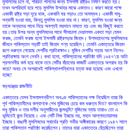
মুসলিমের চলে না, শরিয়ত পালনের জন্য ইসলামী রাষ্ট্রও নির্মাণ করতে হয়।
তখন অপরিহার্য হয়ে পড়ে মুসলিম উম্মাহর মাঝে একতাও। কারণ কারো পক্ষে
একাকী রাষ্ট্র গড়া দূরে থাক, একখানি ঘর গড়াও তো অসম্ভব। একাকী সাধু-
সন্যাসী হওয়া যায়, কিন্তু মুসলিম হওয়া যায় না। কারণ, মুসলিম হওয়া জন্য
তাকে অন্যদের সাথে নিয়ে অবশ্যই ময়দানে নামতে হয় এবং বহু কিছুই করতে
হয়।তার উপর অন্য মুসলিমদের সাথে সীসাঢালা দেয়ালসম একতা গড়া যেমন
ফরজ, তেমনি ফরজ হলো ইসলামী রাষ্ট্রগড়ার জিহাদ। উপমহাদেশের মুসলিমদের
জীবনে পাকিস্তান গড়াটি তাই জিহাদ গণ্য হয়েছিল। তেমনি একাত্তরে জিহাদ
রূপে গুরুত্ব পেয়েছে দেশটির প্রতিরক্ষাও। মুজিব দেশটির গড়ায় অংশ নিলেও
প্রতিরক্ষায় অংশ নেননি। কথা হলো, পাকিস্তানের প্রতিষ্ঠা যদি ১৯৪৭’য়ে অতি
প্রশংসনীয় কর্ম হয়ে থাকে তবে সেটির বাঁচানোর কাজটি একাত্তরে অপরাধ হয় কি
করে? অথচ সে অপরাধেই পাকিস্থানপন্থিদের হত্যা করা হয়েছে এবং এখনো
হচ্ছে!
ষড়যন্ত্রের রাজনীতি
একাত্তরে যেসব ইসলামপন্থীগণ অখণ্ড পাকিস্তানের পক্ষ নিয়েছিল তারা কি
পূর্ব পাকিস্তানীদের কল্যাণকে শেখ মুজিবের চেয়ে কম গুরুত্ব দিত? বাংলাদেশ কি
শুধু মুজিব ও তার দলীয় অনুসারীদের জন্মভূমি? মুজিবের ন্যায় তারাও তো এ
ভূমিতেই জন্ম নিয়েছে। এবং সেটি নিজ ইচ্ছায় নয়, মহান আল্লাহতায়ালার
ইচ্ছায়। বাঙালী মুসলিমদের স্বার্থের প্রতি গভীর অঙ্গীকারের কারণে ১৯৪৭ সালে
তারা পাকিস্তান প্রতিষ্ঠা করেছিলেন। তাদের যারা একাত্তরে বেঁচেছিলেন তারা