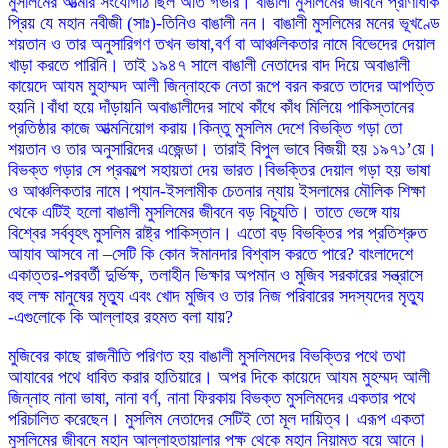
মুসলিমের আত্মার সংযোগঠি ছিল অতি গভীর। বাঙালী মুসলিমের জীবনে প্রাণাধীক
প্রিয় যে মহান নবীজী (সাঃ)-তিনিও বাঙালী নন। বাঙালী মুসলিমের মনের ভূখণ্ডে
শয়তান ও তার অনুসারিগণ তখন ভাষা,বর্ণ বা আঞ্চলিকতার নামে বিভেদের দেয়াল
খাড়া করতে পারিনি। তাই ১৯৪৭ সালে বাঙালী নেতাদের বাদ দিয়ে অবাঙালী
কায়েদে আযম মুহাম্মদ আলী জিন্নাহকে নেতা রূপে বরন করতে তাদের আপত্তি
হয়নি।বাঁধা হয়ে দাঁড়ায়নি অবাঙালীদের সাথে কাঁধে কাঁধ মিলিয়ে পাকিস্তানের
প্রতিষ্ঠার কাজে আত্মনিয়োগ করায়।কিন্তু মুসলিম দেশে বিভক্তি গড়া তো
শয়তান ও তার অনুসারিদের এজেন্ডা। তারাই বিপুল ভাবে বিজয়ী হয় ১৯৭১’য়ে।
বিভক্ত গড়ার সে প্রকল্পে সহায়তা দেয় ভারত।বিভক্তির দেয়াল গড়া হয় ভাষা
ও আঞ্চলিকতার নামে।প্যান-ইসলামীক চেতনার ন্যায় ইসলামের মৌলিক শিক্ষা
থেকে এটিই হলো বাঙালী মুসলিমের জীবনে বড় বিচ্যুতি। তাতে ভেঙ্গে যায়
বিশ্বের সর্ববৃহৎ মুসলিম রাষ্ট্র পাকিস্তান। এতো বড় বিভক্তির পর প্রতিশ্রুত
আযাব আসবে না –সেটি কি কোন ঈমানদার বিশ্বাস করতে পারে? বাংলাদেশে
একাত্তর-পরবর্তী দুর্ভিক্ষ, তলাহীন ভিক্ষার অপমান ও মুজিব সরকারের সন্ত্রাসে
বহু লক্ষ মানুষের মৃত্যু এবং খোদ মুজিব ও তার নিজ পরিবারের সদস্যদের মৃত্যু
-এগুলোকে কি আল্লাহর রহমত বলা যায়?
মুজিবের কাছে রাজনীতি পরিণত হয় বাঙালী মুসলিমদের বিভক্তির পথে তথা
আযাবের পথে ধাবিত করার হাতিয়ারে। অপর দিকে কায়েদে আযম মুহম্মদ আলী
জিন্নাহ নানা ভাষা, নানা বর্ণ, নানা ফিরকায় বিভক্ত মুসলিমদের একতার পথে
পরিচালিত করেছেন। মুসলিম নেতাদের সেটিই তো মূল দায়িত্ব। এরূপ একতা
মুসলিমের জীবনে মহান আল্লাহতায়ালার পক্ষ থেকে মহান নিয়ামত বয়ে আনে।