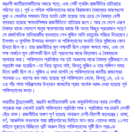
বাঙালী জাতীয়তাবাদীদের নজরে পড়ে; এবং সেটি ত্বরিৎ রাজনীতির হাতিয়ারে
পরিণত হয়। পূর্ব ও পশ্চিম পাকিস্তানের মাঝে বিরাজমান বৈষম্যের কারণগুলো
বুঝা ও সেগুলির সমাধান নিয়ে যতটা চেষ্টা হয়েছে তার চেয়ে সে বৈষম্য বেশী
ব্যবহৃত হয়েছে ক্ষমতালিপ্সার রাজনীতিতে হাতিয়ার রূপে। আর যে দেশে এরূপ
বৈষম্য থাকে সেদেশে মানুষ ক্ষ্যাপানোর কাজে কি অন্য কিছুর প্রয়োজন পড়ে?
সে রাজনৈতিক হাতিয়ারটির ব্যবহারে শেখ মুজিব অতি চাতুর্যের পরিচয় দিয়েছেন।
ইসলাম ও মুসলিম উম্মাহর কল্যাণ বা পাকিস্তানের সংহতি নিয়ে মুজিবের কোন
চিন্তা ছিল না। তার রাজনীতির মূল লক্ষ্যটি ছিল স্রেফ ক্ষমতা লাভ, এবং সে
লক্ষ অর্জনে মূল কৌশলটি ছিল দুই প্রদেশের মাঝে বিদ্যমান এ বৈষম্যকে
ব্যবহার করা। পাকিস্তান প্রতিষ্ঠার পর দুই অঞ্চলের মাঝে বৈষম্য দূরীকরণে যে
প্রচেষ্টা শুরু হয়েছিল –তা নিয়ে সন্দেহ নাই; কিন্তু মুজিব ও তার সঙ্গিগণ সময়
দিতে রাজী ছিল না। মুজিব এ কথা বলেনি যে পাকিস্তানের জাতীয় রাজস্বের
শতকরা ৩০ ভাগের কম আয় হয়েছে পূর্ব পাকিস্তান থেকে, কিন্তু ১ম, ২য় ও
৩য় পাঁচ শালা পরিকল্পনার উন্নয়ন বাজেটের প্রায় অর্ধেক বরাদ্দ দেয়া হয়েছে পূর্ব
পাকিস্তানের জন্য।
ভারতীয় হিন্দুত্ববাদী, বাঙালি জাতীয়তাবাদী এবং কম্যুনিস্টদের ন্যায় দেশটির
শত্রুরা শুরু থেকেই চায়নি পাকিস্তান প্রতিষ্ঠা পাক। প্রতিষ্ঠার পর চায়নি দেশটি
বেঁচে থাক। রাজনীতির অঙ্গণ পূর্ণ হয়েছে নানারূপ দেশী-বিদেশী ষড়যন্ত্রে। ভাষা,
বর্ণ, আঞ্চলিক বন্ধনকে যারা রাষ্ট্রগঠনের ভিত্তি মনে করে -তাদের কাছে ১২শত
মাইলে দূরত্বে বিচ্ছিন্ন দুটি অঞ্চল নিয়ে পাকিস্তানের সৃষ্টি ছিল প্রচণ্ড