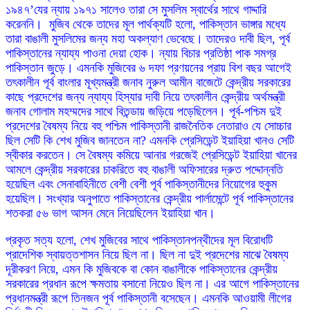
১৯৪৭’যের ন্যায় ১৯৭১ সালেও তারা সে মুসলিম স্বার্থের সাথে গাদ্দারি
করেননি। মুজিব থেকে তাদের মূল পার্থক্যটি হলো, পাকিস্তান ভাঙ্গার মধ্যে
তারা বাঙালী মুসলিমের জন্য মহা অকল্যাণ ভেবেছে। তাদেরও দাবী ছিল, পূর্ব
পাকিস্তানের ন্যায্য পাওনা দেয়া হোক। ন্যায় বিচার প্রতিষ্ঠা পাক সমগ্র
পাকিস্তান জুড়ে। এমনকি মুজিবের ৬ দফা প্রণয়নের প্রায় বিশ বছর আগেই
তৎকালীন পূর্ব বাংলার মূখ্যমন্ত্রী জনাব নুরুল আমীন বাজেটে কেন্দ্রীয় সরকারের
কাছে প্রদেশের জন্য ন্যায্য হিস্যার দাবী নিয়ে তৎকালীন কেন্দ্রীয় অর্থমন্ত্রী
জনাব গোলাম মহম্মদের সাথে বিতন্ডায় জড়িয়ে পড়েছিলেন। পূর্ব-পশ্চিম দুই
প্রদেশের বৈষম্য নিয়ে বহু পশ্চিম পাকিস্তানী রাজনৈতিক নেতারাও যে সোচ্চার
ছিল সেটি কি শেখ মুজিব জানতেন না? এমনকি প্রেসিডেন্ট ইয়াহিয়া খানও সেটি
স্বীকার করতেন। সে বৈষম্য কমিয়ে আনার গরজেই প্রেসিডেন্ট ইয়াহিয়া খানের
আমলে কেন্দ্রীয় সরকারের চাকরিতে বহু বাঙালী অফিসারের দ্রুত পদ্দোন্নতি
হয়েছিল এবং সেনাবাহিনীতে বেশী বেশী পূর্ব পাকিস্তানীদের নিয়োগের হুকুম
হয়েছিল। সংখ্যার অনুপাতে পাকিস্তানের কেন্দ্রীয় পার্লামেন্টে পূর্ব পাকিস্তানের
শতকরা ৫৬ ভাগ আসন মেনে নিয়েছিলেন ইয়াহিয়া খান।
প্রকৃত সত্য হলো, শেখ মুজিবের সাথে পাকিস্তানপন্থীদের মূল বিরোধটি
প্রাদেশিক স্বায়ত্তশাসন নিয়ে ছিল না। ছিল না দুই প্রদেশের মাঝে বৈষম্য
দূরীকরণ নিয়ে, এমন কি মুজিবকে বা কোন বাঙালীকে পাকিস্তানের কেন্দ্রীয়
সরকারের প্রধান রূপে ক্ষমতায় বসানো নিয়েও ছিল না। এর আগে পাকিস্তানের
প্রধানমন্ত্রী রূপে তিনজন পূর্ব পাকিস্তানী বসেছেন। এমনকি আওয়ামী লীগের