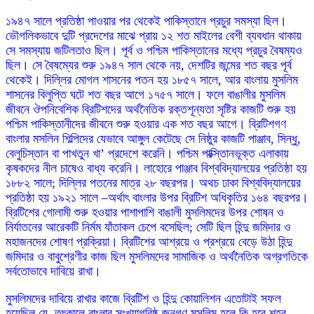
১৯৪৭ সালে প্রতিষ্ঠা পাওয়ার পর থেকেই পাকিস্তানে প্রচুর সমস্যা ছিল।
ভৌগলিকভাবে দুটি প্রদেশের মাঝে প্রায় ১২ শত মাইলের বেশী ব্যবধান থাকায়
সে সমস্যায় জটিলতাও ছিল। পূর্ব ও পশ্চিম পাকিস্তানের মধ্যে প্রচুর বৈষম্যও
ছিল। সে বৈষম্যের শুরু ১৯৪৭ সাল থেকে নয়, দেশটির জন্মের শত বছর পূর্ব
থেকেই। দিল্লির মোগল শাসনের পতন হয় ১৮৫৭ সালে, আর বাংলায় মুসলিম
শাসনের বিলুপ্তি ঘটে শত বছর আগে ১৭৫৭ সালে। ফলে বাঙালীর মুসলিম
জীবনে ঔপনিবেশিক ব্রিটিশদের অর্থনৈতিক রক্তশূন্যতা সৃষ্টির কাজটি শুরু হয়
পশ্চিম পাকিস্তানীদের জীবনে শুরু হওয়ার এক শত বছর আগে। ব্রিটিশগণ
বাংলার মসলিন শিল্পিদের যেভাবে আঙ্গুল কেটেছে সে নিষ্ঠুর কাজটি পাঞ্জাব, সিন্ধু,
বেলুচিস্তান বা পাখতুন খা’ প্রদেশে করেনি। পশ্চিম পাক্স্তিানভূক্ত এলাকায়
কৃষকদের নীল চাষেও বাধ্য করেনি। লাহোরে পাঞ্জাব বিশ্ববিদ্যালয়ের প্রতিষ্ঠা হয়
১৮৮২ সালে; দিল্লির পতনের মাত্র ২৮ বছরপর। অথচ ঢাকা বিশ্ববিদ্যালয়ের
প্রতিষ্ঠা হয় ১৯২১ সালে –অর্থাৎ বাংলার উপর ব্রিটিশ অধিকৃতির ১৬৪ বছরপর।
ব্রিটিশের গোলামী শুরু হওয়ার পাশাপাশি বাঙালী মুসলিমদের উপর শোষন ও
নির্যাতনের আরেকটি নির্মম যাঁতাকল চেপে বসেছিল; সেটি ছিল হিন্দু জমিদার ও
মহাজনদের শোষণ প্রক্রিয়া। ব্রিটিশের আশ্রয়ে ও প্রশ্রয়ে বেড়ে উঠা হিন্দু
জমিদার ও বাবুশ্রেণীর কাজ ছিল মুসলিমদের সামাজিক ও অর্থনৈতিক অগ্রগতিকে
সর্বতোভাবে দাবিয়ে রাখা।
মুসলিমদের দাবিয়ে রাখার কাজে ব্রিটিশ ও হিন্দু কোয়ালিশন এতোটাই সফল
হয়েছিল যে, তৎকালে বাংলার সংখ্যাগরিষ্ঠ জনগণ মুসলিম হলে কি হবে শহর