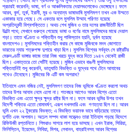
গড়েছিল। সেটিই ছিল প্রাথমিক যুগের মুসলিমদের আদর্শ। তাঁরা শুধু ইসলামের
প্রচারই করেননি; ভাষা, বর্ণ ও আঞ্চলিকতার দেয়ালগুলোকেও ভেঙ্গেছেন। ফলে
আরব, কুর্দ, তুর্ক, ইরানী, মুর ও অন্যান্য ভাষাভাষি মুসলিমগণ তখন এক উম্মতে
একাকার হয়ে গেছে। সে একতার বলে মুসলিম উম্মাহ পরিণত হয়েছে
অপ্রতিদ্বন্দী বিশ্বশক্তিতে। অথচ শেখ মুজিব ও তার দলের রাজনীতিটি ছিল
উল্টো পথে; সেখানে গুরুত্ব পেয়েছে ভাষা ও বর্ণের নামে মুসলিমদের মাঝে দেয়াল
গড়া। তাতে খণ্ডিত ও শক্তিহীন শুধু পাকিস্তান হয়নি, দুর্বল হয়েছে
বাংলাদেশও। মুসলিমদের শক্তিহীন করার সে কাজে মুজিবকে মদদ জোগাতে
ভারতের ন্যায় শত্রুপক্ষ দুপায়ে খাড়া ছিল। মুসলিম বিশ্বের সর্ববৃহৎ সে রাষ্ট্রটির
মেরুদণ্ডটি ভাঙ্গার কাজে তারা নিজ খরচে যুদ্ধ করে দিতে ১৯৪৭ থেকেই রাজী
ছিল। একাত্তরে তো সেটিই হয়েছে। মুজিব এভাবে বাঙলী মুসলিমদের
শক্তিহানিই শুধু করেননি, ভাতৃঘাতি বিভক্তি ও যুদ্ধের পথে টেনে আযাবের
পথেও টেনেছেন। মুজিবের কি এটি কম অপরাধ?
ইতিহাসে এমন নজির নেই, মুসলিমগণ তাদের নিজ ভূমিকে খণ্ডিত করলো অথচ
তাদের উপর আযাব নেমে এলো না। শতবছর আগেও আরব বিশ্বে এতো
বিভক্তি এবং এতো ক্ষুদ্র ক্ষুদ্র রাষ্ট্র ছিল না। ফলে আরব ভূমির উপর তখন
বিদেশী শক্তির এতো বোমাবর্ষণ, এরূপ দখলদারি এবং গণহত্যা ছিল না। আরব
ভূমি এখন ২২ টুকরোয় বিভক্ত; এ বিভক্তি ভয়ানক ভাবে বাড়িয়েছে তাদের
দুর্গতি এবং অপমান। অঢেল সম্পদ থাকা সত্ত্বেও তারা ইতিহাস গড়ছে বিদেশে
রিফিউজী রপ্তানিতে। শিশুরাও সাগরে লাশ হয়ে ভাসছে। এখন ইরাক, সিরিয়া,
ফিলিস্তিন, ইয়েমেন, লিবিয়া, মিশর, লেবানন, বাহরাইনসহ আরব বিশ্বের