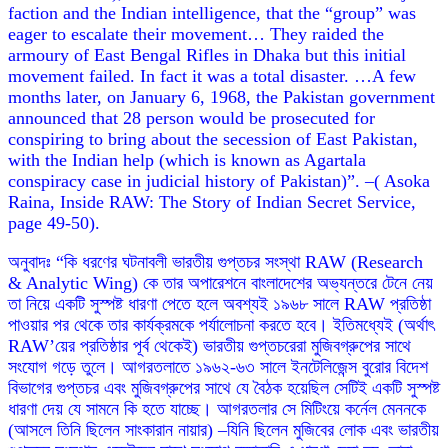
faction and the Indian intelligence, that the “group” was
eager to escalate their movement… They raided the
armoury of East Bengal Rifles in Dhaka but this initial
movement failed. In fact it was a total disaster. …A few
months later, on January 6, 1968, the Pakistan government
announced that 28 person would be prosecuted for
conspiring to bring about the secession of East Pakistan,
with the Indian help (which is known as Agartala
conspiracy case in judicial history of Pakistan)”. –( Asoka
Raina, Inside RAW: The Story of Indian Secret Service,
page 49-50).
অনুবাদঃ “কি ধরণের ঘটনাবলী ভারতীয় গুপ্তচর সংস্থা RAW (Research
& Analytic Wing) কে তার অপারেশনে বাংলাদেশের অভ্যন্তরে টেনে নেয়
তা নিয়ে একটি সুস্পষ্ট ধারণা পেতে হলে অবশ্যই ১৯৬৮ সালে RAW প্রতিষ্ঠা
পাওয়ার পর থেকে তার কার্যক্রমকে পর্যালোচনা করতে হবে। ইতিমধ্যেই (অর্থাৎ
RAW’য়ের প্রতিষ্ঠার পূর্ব থেকেই) ভারতীয় গুপ্তচরেরা মুজিবগ্রুপের সাথে
সংযোগ গড়ে তুলে। আগরতলাতে ১৯৬২-৬৩ সালে ইনটেলিজেন্স বুরোর বিদেশ
বিভাগের গুপ্তচর এবং মুজিবগ্রুপের সাথে যে বৈঠক হয়েছিল সেটিই একটি সুস্পষ্ট
ধারণা দেয় যে সামনে কি হতে যাচ্ছে। আগরতলার সে মিটিংয়ে কর্নেল মেননকে
(আসলে তিনি ছিলেন সাংকারান নায়ার) –যিনি ছিলেন মুজিবের লোক এবং ভারতীয়