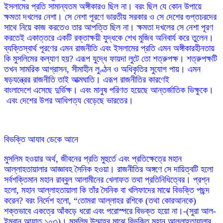
ইসলামের প্রতি সামান্যতম অঙ্গীকারও ছিল না। বরং ছিল যে কোন উপায়ে
ক্ষমতা দখলের নেশা। সে নেশা পূরণে ভারতীয় সরকার ও সে দেশের গুপ্তচরদের
সাথে নিয়ে কাজ করতেও তার আপত্তি ছিল না। ক্ষমতা দখলের সে নেশা পূরণ
করতেই একাত্তরে একটি রক্তাক্ষয়ী যুদ্ধকে শেখ মুজিব অনিবার্য করে তুলেন।
ব্যক্তিস্বার্থ পূরণের এমন রাজনীতি এবং ইসলামের প্রতি এমন অঙ্গীকারহীনতায়
কি মুসলিমের কল্যাণ হয়? এরূপ যুদ্ধে ফায়দা লুটে তো শত্রুপক্ষ। শত্রুপক্ষটি
তখন সামরিক আগ্রাসন, সীমাহীন লুণ্ঠন ও অধিকৃতির সুযোগ পায়। এমন
ষড়যন্ত্রের রাজনীতি তাই আত্মঘাতি। এরূপ রাজনীতির কারণেই
বাংলাদেশে এসেছে দুর্ভিক্ষ। এবং মানুষ পরিণত হয়েছে আন্তর্জাতিক ভিক্ষুকে।
এবং দেশের উপর আধিপত্য বেড়েছে ভারতের।
বিভক্তি আযাব ডেকে আনে
মুসলিম হওয়ার অর্থ, জীবনের প্রতি মুহুর্তে এবং প্রতিক্ষেত্রে মহান
আল্লাহতায়ালার আজ্ঞাবহ সৈনিক হওয়া। রাজনীতির অঙ্গণে সে দায়িত্বটি হলো
সর্বশক্তিমান মহান রাব্বুল আলামীনের খেলাফত তথা প্রতিনিধিত্বের। প্রশ্ন
হলো, মহান আল্লাহতায়ালা কি তাঁর সৈনিক বা খলিফাদের মাঝে বিভক্তি পছন্দ
করেন? বরং নির্দেশ হলো, “তোমরা আল্লাহর রশিকে (তথা কোরআনকে)
শক্তভাবে একত্রে আঁকড়ে ধরো এবং পরোস্পরে বিভক্ত হয়ো না।-(সুরা আল-
ইমরান আয়াত ১০৩)। মুসলিম উম্মাহর মাঝে বিভক্তি মহান আল্লাহতায়ালার