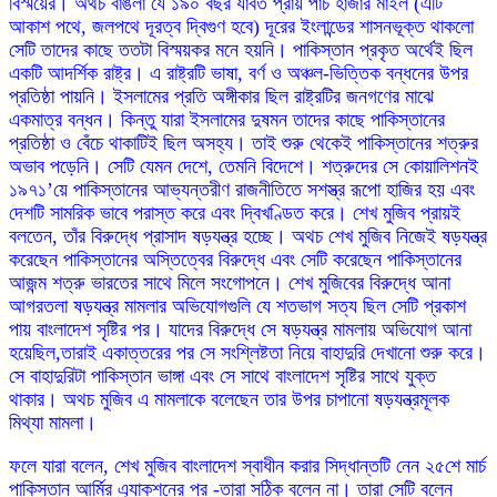
বিস্ময়ের। অথচ বাঙলা যে ১৯০ বছর যাবত প্রায় পাঁচ হাজার মাইল (এটি
আকাশ পথে, জলপথে দূরত্ব দ্বিগুণ হবে) দূরের ইংলান্ডের শাসনভূক্ত থাকলো
সেটি তাদের কাছে ততটা বিস্ময়কর মনে হয়নি। পাকিস্তান প্রকৃত অর্থেই ছিল
একটি আদর্শিক রাষ্ট্র। এ রাষ্ট্রটি ভাষা, বর্ণ ও অঞ্চল-ভিত্তিক বন্ধনের উপর
প্রতিষ্ঠা পায়নি। ইসলামের প্রতি অঙ্গীকার ছিল রাষ্ট্রটির জনগণের মাঝে
একমাত্র বন্ধন। কিন্তু যারা ইসলামের দুষমন তাদের কাছে পাকিস্তানের
প্রতিষ্ঠা ও বেঁচে থাকাটিই ছিল অসহ্য। তাই শুরু থেকেই পাকিস্তানের শত্রুর
অভাব পড়েনি। সেটি যেমন দেশে, তেমনি বিদেশে। শত্রুদের সে কোয়ালিশনই
১৯৭১’য়ে পাকিস্তানের আভ্যন্তরীণ রাজনীতিতে সশস্ত্র রূপো হাজির হয় এবং
দেশটি সামরিক ভাবে পরাস্ত করে এবং দ্বিখণ্ডিত করে। শেখ মুজিব প্রায়ই
বলতেন, তাঁর বিরুদ্ধে প্রাসাদ ষড়যন্ত্র হচ্ছে। অথচ শেখ মুজিব নিজেই ষড়যন্ত্র
করেছেন পাকিস্তানের অস্তিত্বের বিরুদ্ধে এবং সেটি করেছেন পাকিস্তানের
আজন্ম শত্রু ভারতের সাথে মিলে সংগোপনে। শেখ মুজিবের বিরুদ্ধে আনা
আগরতলা ষড়যন্ত্র মামলার অভিযোগগুলি যে শতভাগ সত্য ছিল সেটি প্রকাশ
পায় বাংলাদেশ সৃষ্টির পর। যাদের বিরুদ্ধে সে ষড়যন্ত্র মামলায় অভিযোগ আনা
হয়েছিল,তারাই একাত্তরের পর সে সংশ্লিষ্টতা নিয়ে বাহাদুরি দেখানো শুরু করে।
সে বাহাদুরিটা পাকিস্তান ভাঙ্গা এবং সে সাথে বাংলাদেশ সৃষ্টির সাথে যুক্ত
থাকার। অথচ মুজিব এ মামলাকে বলেছেন তার উপর চাপানো ষড়যন্ত্রমূলক
মিথ্যা মামলা।
ফলে যারা বলেন, শেখ মুজিব বাংলাদেশ স্বাধীন করার সিদ্ধান্তটি নেন ২৫শে মার্চ
পাকিস্তান আর্মির এ্যাকশনের পর -তারা সঠিক বলেন না। তারা সেটি বলেন