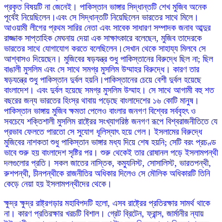
প্রকৃত বিষয়টি না জেনেই। পাকিস্তান ভাঙ্গার সিদ্ধান্তটি শেখ মুজিব অনেক
পূর্বেই নিয়েছিলেন।এবং সে সিদ্ধান্তটি নিয়েছিলেন ভারতের সাথে মিলে।
আওয়ামী লীগের প্রথম সারির নেতা এবং সাবেক সাধারণ সম্পাদক জনাব আব্দুর
রাজ্জাক সাপ্তাহিক মেঘনায় দেয়া এক সাক্ষাৎকারে বলেছেন, মুজিব তাদেরকে
ভারতের সাথে যোগাযোগ করতে বলেছিলেন।সেখান থেকে সাহায্য মিলবে সে
আশ্বাসও দিয়েছেন। মুজিবের ষড়যন্ত্র শুধু পাকিস্তানের বিরুদ্ধে ছিল না; ছিল
বাঙালী মুসলিম এবং সে সাথে সমগ্র মুসলিম উম্মাহর বিরুদ্ধে। কারণ তার
ষড়যন্ত্রে শুধু পাকিস্তান দুর্বল হয়নি।পাকিস্তানের চেয়ে বেশী দুর্বল হয়েছে
বাংলাদেশ। এবং দুর্বল হয়েছে সমগ্র মুসলিম উম্মাহ। সে সাথে আগামী বহু শত
বছরের জন্য ভারতের হিংস্র থাবায় পড়েছে বাংলাদেশের ১৬ কোটি মানুষ।
পাকিস্তান ভাঙ্গায় মুজিব ক্ষমতা পেলেও বাংলার জনগণ বিশ্বের সর্ববৃহৎ ও
সবচেযে শক্তিশালী মুসলিম রাষ্ট্রের সংখ্যাগরিষ্ঠ জনগণ রূপে বিশ্বরাজনীতিতে যে
প্রভাব ফেলতে পারতো সে সুযোগ ধূলিস্যাৎ হয়ে গেল। ইসলামের বিরুদ্ধে
মুজিবের নাশকতা শুধু পাকিস্তান ভাঙ্গার মধ্য দিয়ে শেষ হয়নি; সেটি বরং প্রচণ্ড
ভাবে শুরু হয় বাংলাদেশ সৃষ্টির পর। শুরু থেকেই তার রোষানল পড়ে ইসলামপন্থী
দলগুলোর প্রতি। সকল জাতের নাস্তিক, কম্যুনিস্ট, সোসালিস্ট, ভারতপন্থী,
রুশপন্থী, চীনপন্থীকে রাজনীতির অধিকার দিলেও সে মৌলিক অধিকারটি তিনি
কেড়ে নেয়া হয় ইসলামপন্থীদের থেকে।
ক্ষুদ্র ক্ষুদ্র রাষ্ট্রগড়ার মহাবিপদটি হলো, এসব রাষ্ট্রের প্রতিরক্ষার সামর্থ থাকে
না। কারণ প্রতিরক্ষার খরচটি বিশাল। গ্রেট ব্রিটেন, ফ্রান্স, জার্মানীর ন্যায়