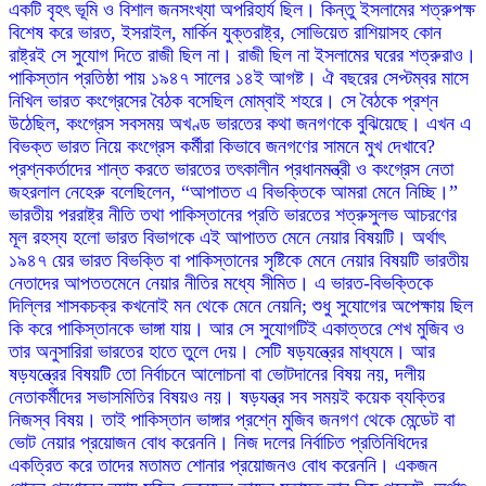
একটি বৃহৎ ভূমি ও বিশাল জনসংখ্যা অপরিহার্য ছিল। কিন্তু ইসলামের শত্রুপক্ষ
বিশেষ করে ভারত, ইসরাইল, মার্কিন যুক্তরাষ্ট্র, সোভিয়েত রাশিয়াসহ কোন
রাষ্ট্রই সে সুযোগ দিতে রাজী ছিল না। রাজী ছিল না ইসলামের ঘরের শত্রুরাও।
পাকিস্তান প্রতিষ্ঠা পায় ১৯৪৭ সালের ১৪ই আগষ্ট। ঐ বছরের সেপ্টম্বর মাসে
নিখিল ভারত কংগ্রেসের বৈঠক বসেছিল মোম্বাই শহরে। সে বৈঠকে প্রশ্ন
উঠেছিল, কংগ্রেস সবসময় অখণ্ড ভারতের কথা জনগণকে বুঝিয়েছে। এখন এ
বিভক্ত ভারত নিয়ে কংগ্রেস কর্মীরা কিভাবে জনগণের সামনে মুখ দেখাবে?
প্রশ্নকর্তাদের শান্ত করতে ভারতের তৎকালীন প্রধানমন্ত্রী ও কংগ্রেস নেতা
জহরলাল নেহেরু বলেছিলেন, “আপাতত এ বিভক্তিকে আমরা মেনে নিচ্ছি।”
ভারতীয় পররাষ্ট্র নীতি তথা পাকিস্তানের প্রতি ভারতের শত্রুসুলভ আচরণের
মূল রহস্য হলো ভারত বিভাগকে এই আপাতত মেনে নেয়ার বিষয়টি। অর্থাৎ
১৯৪৭ য়ের ভারত বিভক্তি বা পাকিস্তানের সৃষ্টিকে মেনে নেয়ার বিষয়টি ভারতীয়
নেতাদের আপততমেনে নেয়ার নীতির মধ্যে সীমিত। এ ভারত-বিভক্তিকে
দিল্লির শাসকচক্র কখনোই মন থেকে মেনে নেয়নি; শুধু সুযোগের অপেক্ষায় ছিল
কি করে পাকিস্তানকে ভাঙ্গা যায়। আর সে সুযোগটিই একাত্তরে শেখ মুজিব ও
তার অনুসারিরা ভারতের হাতে তুলে দেয়। সেটি ষড়যন্ত্রের মাধ্যমে। আর
ষড়যন্ত্রের বিষয়টি তো নির্বাচনে আলোচনা বা ভোটদানের বিষয় নয়, দলীয়
নেতাকর্মীদের সভাসমিতির বিষয়ও নয়। ষড়যন্ত্র সব সময়ই কয়েক ব্যক্তির
নিজস্ব বিষয়। তাই পাকিস্তান ভাঙ্গার প্রশ্নে মুজিব জনগণ থেকে মেন্ডেট বা
ভোট নেয়ার প্রয়োজন বোধ করেননি। নিজ দলের নির্বাচিত প্রতিনিধিদের
একত্রিত করে তাদের মতামত শোনার প্রয়োজনও বোধ করেননি। একজন