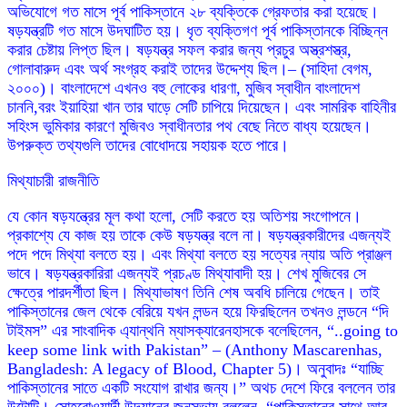
অভিযোগে গত মাসে পূর্ব পাকিস্তানে ২৮ ব্যক্তিকে গ্রেফতার করা হয়েছে।
ষড়যন্ত্রটি গত মাসে উদঘাটিত হয়। ধৃত ব্যক্তিগণ পূর্ব পাকিস্তানকে বিচ্ছিন্ন
করার চেষ্টায় লিপ্ত ছিল। ষড়যন্ত্র সফল করার জন্য প্রচুর অস্ত্রশস্ত্র,
গোলাবারুদ এবং অর্থ সংগ্রহ করাই তাদের উদ্দেশ্য ছিল।– (সাহিদা বেগম,
২০০০)। বাংলাদেশে এখনও বহু লোকের ধারণা, মুজিব স্বাধীন বাংলাদেশ
চাননি,বরং ইয়াহিয়া খান তার ঘাড়ে সেটি চাপিয়ে দিয়েছেন। এবং সামরিক বাহিনীর
সহিংস ভুমিকার কারণে মুজিবও স্বাধীনতার পথ বেছে নিতে বাধ্য হয়েছেন।
উপরুক্ত তথ্যগুলি তাদের বোধোদয়ে সহায়ক হতে পারে।
মিথ্যাচারী রাজনীতি
যে কোন ষড়যন্ত্রের মূল কথা হলো, সেটি করতে হয় অতিশয় সংগোপনে।
প্রকাশ্যে যে কাজ হয় তাকে কেউ ষড়যন্ত্র বলে না। ষড়যন্ত্রকারীদের এজন্যই
পদে পদে মিথ্যা বলতে হয়। এবং মিথ্যা বলতে হয় সত্যের ন্যায় অতি প্রাঞ্জল
ভাবে। ষড়যন্ত্রকারিরা এজন্যই প্রচণ্ড মিথ্যাবাদী হয়। শেখ মুজিবের সে
ক্ষেত্রে পারদর্শীতা ছিল। মিথ্যাভাষণ তিনি শেষ অবধি চালিয়ে গেছেন। তাই
পাকিস্তানের জেল থেকে বেরিয়ে যখন লন্ডন হয়ে ফিরছিলেন তখনও লন্ডনে “দি
টাইমস” এর সাংবাদিক এ্যান্থনি ম্যাসক্যারেনহাসকে বলেছিলেন, “..going to
keep some link with Pakistan” – (Anthony Mascarenhas,
Bangladesh: A legacy of Blood, Chapter 5)। অনুবাদঃ “যাচ্ছি
পাকিস্তানের সাতে একটি সংযোগ রাখার জন্য।” অথচ দেশে ফিরে বললেন তার