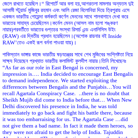
জেলে রাখতে হয়েছিল।“ রিপোর্টে আর বলা হয়,আগরতলা মামলার অন্যতম দুই
আসামী স্টুয়ার্ড মুজিবুর রহমান এবং আলি রেজা বিলোনিয়া দিয়ে ত্রিপুরায় এসে
একজন ভারতীয় গোয়েন্দা কর্মকর্তা কর্ণেল মেননের সাথে শালবাগানে দেখা করে
ভারতের সাহায্য চেয়েছিলেন।কর্নেল মেনন (আসল নাম হলো শঙ্করণ
নায়ার)পরবর্তীতে ভারতের গুপ্তচর সংস্থা রিসার্চ এন্ড এনালিসিস উইং
(RAW) এর দ্বিতীয় প্রধান হয়েছিলেন।(অশোক রায়নার বই Inside
RAW’তেও একই রূপ বর্ননা পাওয়া যায়)।
পাকিস্তান ভাঙ্গার কাজে ভারতীয় ষড়যন্ত্রের সাথে শেখ মুজিবের সংশ্লিষ্টতা নিয়ে
সাক্ষ্য দিয়েছেন প্রখ্যাত ভারতীয় কলামিস্ট কুলদীপ নায়ার।তিনি লিখেছেনঃ
“As far as our role in East Bengal is concerned, my
impression is…. India decided to encourage East Bengalis
to demand independence. We started exploiting the
differences between Bengalis and the Punjabis…You will
recall Agartala Conspiracy Case. ..there is no doubt that
Sheikh Mujib did come to India before that… When New
Delhi discovered his presence in India, he was told
immediately to go back and fight his battle there, because
it was too embarraising for us. The Agartala Case …did
not give them a bad name. In fact it made them heroes, so
they were not afraid to get the help of India. Tajuddin