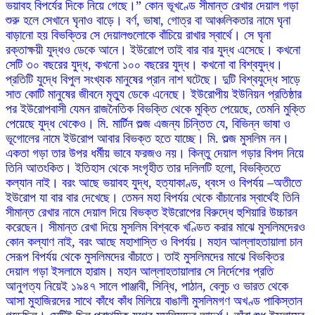
ভয়াবহ বিপর্যের দিকে নিয়ে গেছে।” কোন ভূখণ্ডে সীমান্ত রেখার দেয়াল গড়া
শুরু হলে সেখানে ঘৃনাও বাড়ে। বর্ণ, ভাষা, গোত্র বা আঞ্চলিকতার নামে ঘৃনা
বাড়ানো হয় বিভক্তির সে দেয়ালগুলোকে বাঁচিয়ে রাখার স্বার্থে। সে ঘৃনা
রক্তাক্ষয়ী যুদ্ধও ডেকে আনে। ইউরোপে তাই বার বার যুদ্ধ এসেছে। কখনো
সেটি ৩০ বছরের যুদ্ধ, কখনো ১০০ বছরের যুদ্ধ। কখনো বা বিশ্বযুদ্ধ।
প্রতিটি যুদ্ধে বিপুল সংখ্যক মানুষের প্রান নাশ ঘটেছে। দুটি বিশ্বযুদ্ধে সাড়ে
সাত কোটি মানুষের জীবনে মৃত্যু ডেকে এনেছে। ইউরোপীয় ইউনিয়ন প্রতিষ্ঠার
পর ইউরোপবাসী যেমন রাজনৈতিক বিভক্তি থেকে মুক্তি পেয়েছে, তেমনি মুক্তি
পেয়েছে যুদ্ধ থেকেও। মি. মার্টিন শুল্জ এজন্য চিন্তিত যে, বিভিন্ন ভাষা ও
ভূগোলের নামে ইউরোপ আবার বিভক্ত হতে যাচ্ছে। মি. শুল্জ মুসলিম নন।
একতা গড়া তার উপর ধর্মীয় ভাবে ফরজও নয়। কিন্তু দেয়াল গড়ার বিপদ নিয়ে
তিনি আতংকিত। ইতিহাস থেকে সংগৃহীত তার দলিলটি হলো, বিভক্তিতে
কল্যান নাই। বরং আছে ভয়াবহ যুদ্ধ, হত্যাকাণ্ড, ধ্বংস ও বিপর্যয় –অতীতে
ইউরোপ যা বার বার দেখেছে। তেমন মহা বিপর্যয় থেকে বাঁচানোর স্বার্থেই তিনি
সীমান্ত রেখার নামে দেয়াল দিয়ে বিভক্ত ইউরোপের বিরুদ্ধে হুশিয়ারি উচ্চারন
করেছেন। সীমান্ত রেখা দিয়ে মুসলিম বিশ্বকে খণ্ডিত করার মাঝে মুসলিমদেরও
কোন কল্যাণ নাই, বরং আছে মহাশাস্তি ও বিপর্যয়। মহান আল্লাহতায়ালা চান
সেরূপ বিপর্যয় থেকে মুসলিমদের বাঁচাতে। তাই মুসলিমদের মাঝে বিভক্তির
দেয়াল গড়া ইসলামে হারাম। মহান আল্লাহতায়ালার সে নির্দেশের প্রতি
আনুগত্য নিয়েই ১৯৪৭ সালে পাঞ্জাবী, সিন্ধি, পাঠান, বেলুচ ও ভারত থেকে
আসা মুহাজিরদের সাথে কাঁধে কাঁধ মিলিয়ে বাঙালী মুসলিমগণ অখণ্ড পাকিস্তান