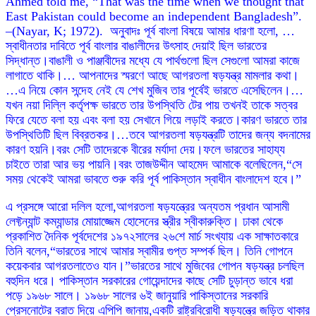
Ahmed told me, “That was the time when we thought that
East Pakistan could become an independent Bangladesh”.
–(Nayar, K; 1972). অনুবাদঃ পূর্ব বাংলা বিষয়ে আমার ধারণা হলো, …
স্বাধীনতার দাবিতে পূর্ব বাংলার বাঙালীদের উৎসাহ দেয়াই ছিল ভারতের
সিদ্ধান্ত।বাঙালী ও পাঞ্জাবীদের মধ্যে যে পার্থগুলো ছিল সেগুলো আমরা কাজে
লাগাতে থাকি।… আপনাদের স্মরণে আছে আগরতলা ষড়যন্ত্র মামলার কথা।
…এ নিয়ে কোন সন্দেহ নেই যে শেখ মুজিব তার পূর্বেই ভারতে এসেছিলেন।…
যখন নয়া দিল্লি কর্তৃপক্ষ ভারতে তার উপস্থিতি টের পায় তখনই তাকে সত্বর
ফিরে যেতে বলা হয় এবং বলা হয় সেখানে গিয়ে লড়াই করতে।কারণ ভারতে তার
উপস্থিতিটি ছিল বিব্রতকর।…তবে আগরতলা ষড়যন্ত্রটি তাদের জন্য বদনামের
কারণ হয়নি।বরং সেটি তাদেরকে বীরের মর্যাদা দেয়।ফলে ভারতের সাহায্য
চাইতে তারা আর ভয় পায়নি।বরং তাজউদ্দীন আহমেদ আমাকে বলেছিলেন,“সে
সময় থেকেই আমরা ভাবতে শুরু করি পূর্ব পাকিস্তান স্বাধীন বাংলাদেশ হবে।”
এ প্রসঙ্গে আরো দলিল হলো,আগরতলা ষড়যন্ত্রের অন্যতম প্রধান আসামী
লেফ্টন্যান্ট কম্যান্ডার মোয়াজ্জেম হোসেনের স্ত্রীর স্বীকারুক্তি। ঢাকা থেকে
প্রকাশিত দৈনিক পূর্বদেশের ১৯৭২সালের ২৬শে মার্চ সংখ্যায় এক সাক্ষাতকারে
তিনি বলেন,“ভারতের সাথে আমার স্বামীর গুপ্ত সম্পর্ক ছিল। তিনি গোপনে
কয়েকবার আগরতলাতেও যান।”ভারতের সাথে মুজিবের গোপন ষড়যন্ত্র চলছিল
বহুদিন ধরে। পাকিস্তান সরকারের গোয়েন্দাদের কাছে সেটি চুড়ান্ত ভাবে ধরা
পড়ে ১৯৬৮ সালে। ১৯৬৮ সালের ৬ই জানুয়ারি পাকিস্তানের সরকারি
প্রেসনোটের বরাত দিয়ে এপিপি জানায়,একটি রাষ্ট্রবিরোধী ষড়যন্ত্রে জড়িত থাকার