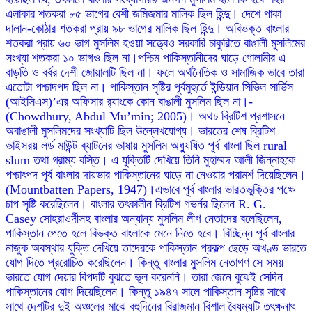
এলাকার শতকরা ৮৫ ভাগের বেশী জমিজমার মালিক ছিল হিন্দু। দেশে পাকা
দালান-কোঠার শতকরা প্রায় ৯৮ ভাগের মালিক ছিল হিন্দু। অবিভক্ত বাংলার
শতকরা প্রায় ৬০ ভাগ মুসলিম হওয়া সত্ত্বেও সরকারি চাকুরিতে বাঙালী মুসলিমের
সংখ্যা শতকরা ১০ ভাগও ছিল না।পশ্চিম পাকিস্তানীদের ঘাড়ে গোলামীর এ
বাড়তি ও বর্বর দেশী জোয়ালটি ছিল না। ফলে অর্থনৈতিক ও সামাজিক ভাবে তারা
এতোটা পশ্চাদপদ ছিল না। পাকিস্তান সৃষ্টির পূর্বমুহুর্তে ইন্ডিয়ান সিভিল সার্ভিস
(আইসিএস)’এর অফিসার র‌্যাংকে কোন বাঙালী মুসলিম ছিল না।-
(Chowdhury, Abdul Mu’min; 2005)। অথচ ব্রিটিশ প্রশাসনে
অবাঙালী মুসলিমদের সংখ্যাটি ছিল উল্লেখযোগ্য। ভারতের শেষ ব্রিটিশ
ভাইসরয় লর্ড মাউন্ট ব্যাটনের ভাষায় মুসলিম অধ্যুষিত পূর্ব বাংলা ছিল rural
slum তথা গ্রাম্য বস্তি। এ যুক্তিটি দেখিয়ে তিনি মুহাম্মদ আলী জিন্নাহকে
পশ্চাৎপদ পূর্ব বাংলার দায়ভার পাকিস্তানের ঘাড়ে না নেওয়ার পরামর্শ দিয়েছিলেন।
(Mountbatten Papers, 1947)।এভাবে পূর্ব বাংলার ভারতভূক্তির পক্ষে
চাপ সৃষ্টি করেছিলেন। বাংলার তৎকালীন ব্রিটিশ গভর্নর ছিলেন R. G.
Casey সোহরাওর্দীসহ বাংলার অন্যান্য মুসলিম লীগ নেতাদের বলেছিলেন,
পাকিস্তান পেতে হলে বিভক্ত বাংলাকে মেনে নিতে হবে। বিচ্ছিন্ন পূর্ব বাংলার
নাজুক অবস্থার যুক্তি দেখিয়ে তাদেরকে পাকিস্তান প্রকল্প ছেড়ে অখণ্ড ভারতে
যোগ দিতে প্ররোচিত করেছিলেন। কিন্তু বাংলার মুসলিম নেতাগণ সে সময়
ভারতে যোগ দেয়ার বিপদটি বুঝতে ভূল করেননি। তারা জেনে বুঝেই সেদিন
পাকিস্তানের যোগ দিয়েছিলেন। কিন্তু ১৯৪৭ সালে পাকিস্তান সৃষ্টির সাথে
সাথে দেশটির দুই অঞ্চলের মাঝে বহুদিনের বিরাজমান বিশাল বৈষম্যটি তৎক্ষনাৎ