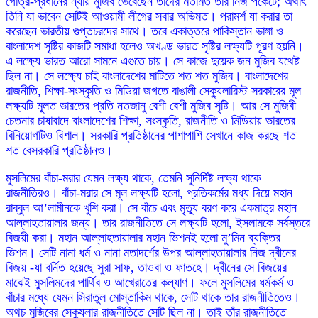
গোত্র-প্রধানের ন্যায় মুজিব ভেবেছেন তাদের মতামত তার নিজ পকেটে; অর্থাৎ
তিনি যা ভাবেন সেটিই আওয়ামী লীগের সবার অভিমত। পরামর্শ যা করার তা
করেছেন ভারতীয় গুপ্তচরদের সাথে। তবে একাত্তরে পাকিস্তান ভাঙ্গা ও
বাংলাদেশ সৃষ্টির কাজটি সমাধা হলেও অখণ্ড ভারত সৃষ্টির লক্ষ্যটি পূরণ হয়নি।
এ লক্ষ্যে ভারত আরো সামনে এগুতে চায়। সে কাজে দুয়েক জন মুজিব যথেষ্ট
ছিল না। সে লক্ষ্যে চাই বাংলাদেশের মাটিতে শত শত মুজিব। বাংলাদেশের
রাজনীতি, শিক্ষা-সংস্কৃতি ও মিডিয়া জগতে বাঙালী সেক্যুলারিস্ট সরকারের মূল
লক্ষ্যটি মূলত ভারতের প্রতি নতজানু বেশী বেশী মুজিব সৃষ্টি। আর সে মুজিবী
চেতনার চাষাবাদে বাংলাদেশের শিক্ষা, সংস্কৃতি, রাজনীতি ও মিডিয়ায় ভারতের
বিনিয়োগটিও বিশাল। সরকারি প্রতিষ্ঠানের পাশাপাশি সেখানে কাজ করছে শত
শত বেসরকারি প্রতিষ্ঠানও।
মুসলিমের বাঁচা-মরার যেমন লক্ষ্য থাকে, তেমনি সুনির্দিষ্ট লক্ষ্য থাকে
রাজনীতিরও। বাঁচা-মরার সে মূল লক্ষ্যটি হলো, প্রতিকর্মের মধ্য দিয়ে মহান
রাব্বুল আ’লামীনকে খুশি করা। সে বাঁচে এবং মৃত্যু বরণ করে একমাত্র মহান
আল্লাহতায়ালার জন্য। তার রাজনীতিতে সে লক্ষ্যটি হলো, ইসলামকে সর্বস্তরে
বিজয়ী করা। মহান আল্লাহতায়ালার মহান ভিশনই হলো মু’মিন ব্যক্তির
ভিশন। সেটি নানা ধর্ম ও নানা মতাদর্শের উপর আল্লাহতায়ালার নিজ দ্বীনের
বিজয় -যা বর্নিত হয়েছে সুরা সাফ, তাওবা ও ফাতহে। দ্বীনের সে বিজয়ের
মাঝেই মুসলিমদের পার্থিব ও আখেরাতের কল্যাণ। ফলে মুসলিমের ধর্মকর্ম ও
বাঁচার মধ্যে যেমন সিরাতুল মোস্তাকিম থাকে, সেটি থাকে তার রাজনীতিতেও।
অথচ মুজিবের সেক্যুলার রাজনীতিতে সেটি ছিল না। তাই তাঁর রাজনীতিতে