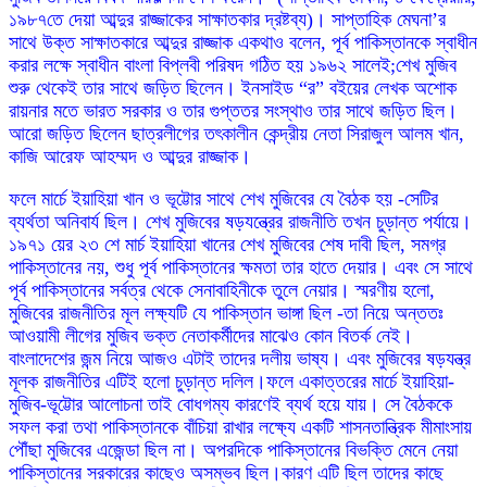
১৯৮৭তে দেয়া আব্দুর রাজ্জাকের সাক্ষাতকার দ্রষ্টব্য)। সাপ্তাহিক মেঘনা’র
সাথে উক্ত সাক্ষাতকারে আব্দুর রাজ্জাক একথাও বলেন, পূর্ব পাকিস্তানকে স্বাধীন
করার লক্ষে স্বাধীন বাংলা বিপ্লবী পরিষদ গঠিত হয় ১৯৬২ সালেই;শেখ মুজিব
শুরু থেকেই তার সাথে জড়িত ছিলেন। ইনসাইড “র” বইয়ের লেখক অশোক
রায়নার মতে ভারত সরকার ও তার গুপ্ততর সংস্থাও তার সাথে জড়িত ছিল।
আরো জড়িত ছিলেন ছাত্রলীগের তৎকালীন কেন্দ্রীয় নেতা সিরাজুল আলম খান,
কাজি আরেফ আহম্মদ ও আব্দুর রাজ্জাক।
ফলে মার্চে ইয়াহিয়া খান ও ভূট্টোর সাথে শেখ মুজিবের যে বৈঠক হয় -সেটির
ব্যর্থতা অনিবার্য ছিল। শেখ মুজিবের ষড়যন্ত্রের রাজনীতি তখন চুড়ান্ত পর্যায়ে।
১৯৭১ য়ের ২৩ শে মার্চ ইয়াহিয়া খানের শেখ মুজিবের শেষ দাবী ছিল, সমগ্র
পাকিস্তানের নয়, শুধু পূর্ব পাকিস্তানের ক্ষমতা তার হাতে দেয়ার। এবং সে সাথে
পূর্ব পাকিস্তানের সর্বত্র থেকে সেনাবাহিনীকে তুলে নেয়ার। স্মরণীয় হলো,
মুজিবের রাজনীতির মূল লক্ষ্যটি যে পাকিস্তান ভাঙ্গা ছিল -তা নিয়ে অন্ততঃ
আওয়ামী লীগের মুজিব ভক্ত নেতাকর্মীদের মাঝেও কোন বিতর্ক নেই।
বাংলাদেশের জন্ম নিয়ে আজও এটাই তাদের দলীয় ভাষ্য। এবং মুজিবের ষড়যন্ত্র
মূলক রাজনীতির এটিই হলো চুড়ান্ত দলিল।ফলে একাত্তরের মার্চে ইয়াহিয়া-
মুজিব-ভূট্টোর আলোচনা তাই বোধগম্য কারণেই ব্যর্থ হয়ে যায়। সে বৈঠককে
সফল করা তথা পাকিস্তানকে বাঁচিয়া রাখার লক্ষ্যে একটি শাসনতান্ত্রিক মীমাংসায়
পৌঁছা মুজিবের এজেন্ডা ছিল না। অপরদিকে পাকিস্তানের বিভক্তি মেনে নেয়া
পাকিস্তানের সরকারের কাছেও অসম্ভব ছিল।কারণ এটি ছিল তাদের কাছে