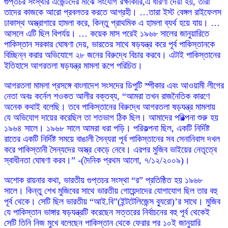
গুপ্তচর সংস্থার এজেন্টদের মাঝে সংযোগ রক্ষাকারি,এ ধারণা দেয়া হয়, তারা
তাদের কাজকে আরো প্রবলতর করতে আগ্রহী। …তারা ইস্ট বেঙ্গল রাইফেলস
ঢাকাস্থ অস্ত্রাগারে হামলা করে, কিন্তু প্রাথমিক এ হামলা ব্যর্থ হয়ে যায়। …
আসলে এটি ছিল বিপর্যয়। … কয়েক মাস পরেই ১৯৬৮ সালের জানুয়ারিতে
পাকিস্তান সরকার ঘোষণা দেয়, ভারতের সাথে ষড়যন্ত্র করে পূর্ব পাকিস্তানকে
বিচ্ছিন্ন করার অভিযোগে ২৮ জনের বিরুদ্ধে বিচার করবে। এটাই পাকিস্তানের
ইতিহাসে আগরতলা ষড়যন্ত্র মামলা রূপে পরিচিত।
আগরতলা মামলা প্রসঙ্গে বাংলাদেশ সংসদের ডিপুটি স্পীকার এবং আওয়ামী লীগের
নেতা অবঃ কর্নেল শওকত আলীর বক্তব্য, “আমরা তখন রাজনৈতিক কারণে
অনেক কথাই বলেছি। তবে পাকিস্তানের বিরুদ্ধে আগরতলা ষড়যন্ত্র মামলায়
যে অভিযোগ দায়ের করেছিল তা শতভাগ ঠিক ছিল। আমাদের পরিক্ল্পনা শুরু হয়
১৯৬৪ সালে। ১৯৬৮ সালে আমরা ধরা পড়ি। পরিকল্পনা ছিল, একটি নির্দিষ্ট
রাতের একটি নির্দিষ্ট সময়ে বাঙালী সৈন্যরা পূর্ব পাকিস্তানের সব সেনানিবাস দখল
করে পাকিস্তানী সৈন্যদের অস্ত্র কেড়ে নেবে। এরপর মুজিব ভাইয়ের নেতৃত্বে
স্বাধীনতা ঘোষণা করব।” -(দৈনিক প্রথম আলো, ৭/১২/২০০৯)।
অশোক রায়নার কথা, ভারতীয় গুপ্তচর সংস্থা “র” প্রতিষ্ঠিত হয় ১৯৬৮
সালে। কিন্তু শেখ মুজিবের সাথে ভারতীয় গোয়েন্দাদের যোগাযোগ ছিল তার বহু
পূর্ব থেকে। সেটি ছিল ভারতীয় “আই.বি”(ইন্টটেলিজেন্স ব্যুরো)’র সাথে। মুজিব
যে পাকিস্তান ভাঙ্গার ষড়যন্ত্রটি করেছেন সত্তরের নির্বাচনের বহু পূর্ব থেকেই
সেটি তিনি নিজ মুখে বলেছেন পাকিস্তান থেকে ফেরার পর ‌১০ই জানুয়ারি