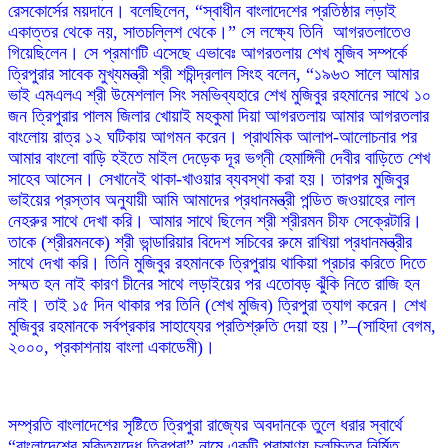
রেসকোর্সের ময়দানে। বলেছিলেন, “স্বাধীন বাংলাদেশের প্রতিষ্ঠার লড়াই
একাত্তর থেকে নয়, সাতচল্লিশ থেকে।” সে লক্ষ্যে তিনি আগরতলাতেও
গিয়েছিলেন। সে প্রমাণটি এসেছে এভাবেঃ আগরতলায় শেখ মুজিব সম্পর্কে
ত্রিপুরার সাবেক মুখ্যমন্ত্রী শ্রী শচীন্দ্রলাল সিংহ বলেন, “১৯৬৩ সালে আমার
ভাই এমএলএ শ্রী উমেশলাল সিং সমভিব্যহারে শেখ মুজিবুর রহমানের সাথে ১০
জন ত্রিপুরার পালম জিলার খোয়াই মহকুমা দিয়া আগরতলায় আমার আগরতলার
বাংলোয় রাত্র ১২ ঘটিকায় আগমন করেন। প্রাথমিক আলাপ-আলোচনার পর
আমার বাংলো বাড়ি হইতে মাইল দেড়েক দূর ভগ্নী হেমাঙ্গিনী দেবীর বাড়িতে শেখ
সাহেব আসেন। সেখানেই থাকা-খাওয়ার ব্যবস্থা করা হয়। তারপর মুজিবুর
ভাইয়ের প্রস্তাব অনুযায়ী আমি আমাদের প্রধানমন্ত্রী পন্ডিত জওয়াহের লাল
নেহরুর সাথে দেখা করি। আমার সাথে ছিলেন শ্রী শ্রীরমন চীফ সেক্রেটারি।
তাকে (শ্রীরমনকে) শ্রী ভান্ডারিয়ার বিদেশ সচিবের রুমে রাখিয়া প্রধানমন্ত্রীর
সাথে দেখা করি। তিনি মুজিবুর রহমানকে ত্রিপুরায় থাকিয়া প্রচার করিতে দিতে
সম্মত হন নাই কারণ চীনের সাথে লড়াইয়ের পর এতোবড় ঝুঁকি নিতে রাজি হন
নাই। তাই ১৫ দিন থাকার পর তিনি (শেখ মুজিব) ত্রিপুরা ত্যাগ করেন। শেখ
মুজিবুর রহমানকে সর্বপ্রকার সাহায্যের প্রতিশ্রুতি দেয়া হয়।”–(সাহিদা বেগম,
২০০০, প্রকাশনায় বাংলা একাডেমী)।
সম্প্রতি বাংলাদেশের সৃষ্টিতে ত্রিপুরা রাজ্যের অবদানকে তুলে ধরার স্বার্থে
“বাংলাদেশের মুক্তিযুদ্ধে ত্রিপুরা” নামে একটি প্রামাণ্য চলচ্চিত্র নির্মিত