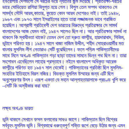
ইউরোপীয় দেশগুলো সে খরচের ভয়ে ন্যাটোর জন্ম দিয়েছে। প্রতিরক্ষা-খরচের
ভারে সোভিয়েত রাশিয়া বিলুপ্ত হয়ে গেল। বিপুল তেল সম্পদ থাকলেও সে
সামর্থ্য সৌদি আরব,কাতার, কুয়েত কোন আরব দেশেরও নাই। তাই ১৯৪৮,
১৯৬৭ এবং ১৯৭৩ সালে ইসরাইলের হাতে তারা লজ্জাজনক ভাবে পরাজিত
হয়েছিল। আগ্রাসী প্রতিবেশী দেশ ভারতের বিরুদ্ধে প্রতিরক্ষার সে সামর্থ
বাংলাদেশের আজ যেমন নাই, ১৯৪৭ সালেও ছিল না। আর প্রতিরক্ষার সামর্থ না
থাকলে কি স্বাধীনতা থাকে? তেমন দেশ তো দ্রুত কাশ্মীর, হায়দারাবাদ, সিকিম,
ভূটানে পরিনত হয়। ১৯৪৭ সালে খাজা নাজিম উদ্দীন, শহীদ সোহরাওয়ার্দীর মত
বাংলার মুসলিম লীগ নেতারাও সেটি বুঝেছিলেন। ফলে পশ্চিম পাকিস্তানীদের
সাথে মিলে অখণ্ড পাকিস্তান গড়া ছাড়া তাদের সামনে ভিন্ন পথ ছিল না। তারা
সংশোধন এনেছিলেন লাহোর প্রস্তাবে। নইলে বাংলাদেশ অধিকৃত আরেক
কাশ্মীরে পরিণত হত ১৯৪৭ সাল থেকেই। পাকিস্তানের প্রতিষ্ঠা ছিল মুসলিম-
সংহতির ইতিহাসে বিরল নজির। বিভক্ত মুসলিম উম্মাহর জন্য এটি ছিল
অনুপ্রেরণার উৎস। এরূপ একতা যে মহান আল্লাহতায়ালাকে প্রচণ্ড খুশি করে
–সেটি কি অস্বীকার করা যায়?
লক্ষ্য অখণ্ড ভারত
ভূমি থাকলে সেখানে ফসল ফলানোর সাধও জাগে। পাকিস্তান ছিল বিশ্বের
সর্ববৃহৎ মুসলিম ভূমি। বিশ্বমাঝে গুরুত্বপূর্ণ শক্তি রূপে বেড়ে উঠার জন্য এমন