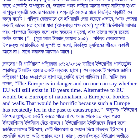
কাছে এতোটাই অপছন্দের যে, ভয়ানক গজব নামিয়ে আনার জন্য নাস্তিক হওয়া
বা পুতুল পূজারী হওয়ার প্রয়োজন পড়েনা;নিজেদের মাঝে বিভক্তি গড়াটাই সে
জন্য যথেষ্ট। পবিত্র কোরআনে সে হুশিয়ারটি দেয়া হয়েছে এভাবে,“এবং তোমরা
কখনই তাদের মত হয়োনা যারা (আল্লাহর পক্ষ থেকে) সুস্পষ্ট নির্দেশাবলী আসার
পরও পরস্পরে বিভক্ত হলো এবং মতভেদ গড়লো, এবং তাদের জন্য রয়েছে
কঠিন আযাব।” –(সুরা আল-ইমরান,আয়াত ১০৫)। পবিত্র কোরআনের
উপরুক্ত আয়াতটিতে যা সুস্পষ্ট তা হলো, বিভক্তি মুসলিমের জীবনে একাকী
আসে না। সাথে ভয়ানক আযাবও আনে।
লন্ডনের “দি গার্ডিয়ান” পত্রিকায় ৮/১২/২০১৫ তারিখে ইউরোপীয় পার্লামেন্টের
প্রেসিডেন্টি মার্টিন শুল্জের একটি বক্তব্য ছাপে। সে বক্তব্যটি প্রথমে জার্মান
পত্রিকা “Die Welt”য়ে ছাপা হয়,সেটিই ছাপে গার্ডিয়ান।মি. মার্টিন শুল্জ
বলেন, “The Europe is in danger and no one can say whether
EU will still exist in 10 years time. Alternative to EU
would be a Eurrope of nationalism, a Europe of borders
and walls.That would be horrific because such a Europe
has reeatedly led in the past to catastrophe.” অনুবাদঃ “ইউরোপ
বিপদের মুখে;এবং কেউই বলতে পারে না যে আজ থেকে ১০ বছর পরও
ইউরোপিয়ান ইউনিয়ন বেঁচে থাকবে। ইউরোপিয়ান ইউনিয়নের বিকল্প হলো
জাতীয়তাবাদের ইউরোপ; সেটি সীমারেখা ও দেয়াল দিয়ে বিভক্ত ইউরোপ।
তেমনিটি হলে তা অতি ভয়াবহ হবে। কারণ, তেমনবিভক্ত ইউরোপ অতীতে