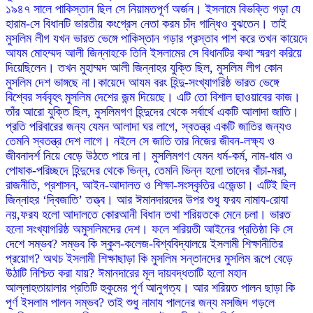
১৯৪৭ সালে পাকিস্তান ছিল সে নিয়ামতপূর্ণ অর্জন। ইসলামে বিভক্তি গড়া যে
হারাম-সে বিধানটি ভারতীয় কংগ্রেস নেতা করম চাঁদ গান্ধিও বুঝতেন। তাই
মুসলিম লীগ যখন ভারত ভেঙ্গে পাকিস্তান গড়ার প্রস্তাব পাশ করে তখন কায়েদে
আযম মোহম্মদ আলী জিন্নাহকে তিনি ইসলামের সে বিধানটির কথা স্মরণ করিয়ে
দিয়েছিলেন। তখন মুহাম্মদ আলী জিন্নাহর যুক্তি ছিল, মুসলিম লীগ কোন
মুসলিম দেশ ভাঙ্গছে না।কায়েদে আযম বরং হিন্দু-সংখ্যাগরিষ্ঠ ভারত ভেঙ্গে
বিশ্বের সর্ববৃহৎ মুসলিম দেশের জন্ম দিয়েছে। এটি তো বিশাল ছাওয়াবের কাজ।
তাঁর আরো যুক্তি ছিল, মুসলিমগণ হিন্দুদের থেকে সর্বার্থে একটি আলাদা জাতি।
প্রতি পরিবারের জন্য যেমন আলাদা ঘর লাগে, স্বতন্ত্র একটি জাতির জন্যও
তেমনি স্বতন্ত্র দেশ লাগে। নইলে সে জাতি তার নিজের জীবন-লক্ষ্য ও
জীবনাদর্শ নিয়ে বেড়ে উঠতে পারে না। মুসলিমগণ যেমন ধর্ম-কর্ম, নাম-ধাম ও
পোষাক-পরিচ্ছদে হিন্দুদের থেকে ভিন্ন, তেমনি ভিন্ন হলো তাদের বাঁচা-মরা,
রাজনীতি, প্রশাসন, আইন-আদালত ও শিক্ষা-সংস্কৃতির এজেন্ডা। এটিই ছিল
জিন্নাহর ‘দ্বিজাতি’ তত্ত্ব। আর ঈমানদারদের উপর শুধু ফরয নামায-রোযা
নয়,ফরয হলো আদালতে কোরআনী বিধান তথা শরিয়তকে মেনে চলা। ভারত
হলো সংখ্যাগরিষ্ঠ অমুসলিমদের দেশ। ফলে শরিয়তী আইনের প্রতিষ্ঠা কি সে
দেশে সম্ভব? সম্ভব কি স্কুল-কলেজ-বিশ্ববিদ্যালয়ে ইসলামী শিক্ষানীতির
প্রয়োগ? অথচ ইসলামী শিক্ষাছাড়া কি মুসলিম সন্তানদের মুসলিম রূপে বেড়ে
উঠাটি নিশ্চিত করা যায়? ঈমানদারের মূল দায়বদ্ধতাটি হলো মহান
আল্লাহতায়ালার প্রতিটি হুকুমের পূর্ণ আনুগত্য। আর শরিয়ত পালন ছাড়া কি
পূর্ণ ইসলাম পালন সম্ভব? তাই শুধু নামায পালনের জন্য মসজিদ গড়লে