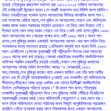
হয়েছে।ত্রিপুরার রাজ্যপাল তথাগত রায় ১৬/১২/২০১৫ তারিখে আগরতলায়
ঐই চলচ্চিত্রটি উন্মোচন করেন।সে খবরটি পরেবেশন করে বিবিসি বাংলা সার্ভিস।
উক্ত তথ্যচিত্রের গবেষক হলেন আগরতলার সিনিয়র সাংবাদিক মানস পাল।
তার গবেষণায় বেরিয়ে আসে,শেখ মুজিব যে আগরতলায় গেছেন এবং পাকিস্তান
ভাঙ্গার কাজে ভারত সরকারের সাহায্য চেয়েছেন -তা নিয়ে কোন দ্বিমত নেই।
দ্বিমত হলো কোন সময় ভারত গেছেন -তা নিয়ে।কেউ কেউ বলেন,মুজিব ১৯৬৩
সালে আগরতলায় যান।আরেক পক্ষের মতে সেটি ১৯৬২ সালে। মানস পাল
বলেন,শেখ মুজিবুর রহমান একবারই আগরতলায় আসেন -যার সাল তারিখ নিয়ে
গবেষকদের মধ্যে মতান্তর রয়েছে।বেশিরভাগ মানুষই মনে করেন তিনি ১৯৬৩
সালে এসেছিলেন।(সাবেক মুখ্যমন্ত্রী শ্রী শচীন্দ্রলাল সিংহের দেয়া বক্তব্যে
১৯৬৩ সালের কথা বলা হয়েছে)।আমরা খোয়াইয়ের তৎকালীন সাবডিভিশনাল
অফিসার স্মরজিৎ চক্রবর্তীর ডায়েরি পেয়েছি,যেখানে শেখ মুজিবুর রহমানের
আগরতলায় আসার তারিখ উল্লেখিত আছেঃ “৫ ফেব্রুয়ারি,১৯৬২
সাল,সোমবার,শেখ মুজিবুর রহমান নামে একজন ব্যক্তি এবং তাঁর সঙ্গে আমীর
হুসেন এবং টি চৌধুরী আসারামবারিতে (খোয়াই এবং তৎকালীন পূর্ব পাকিস্তানের
সীমান্ত)পৌঁছেছেন আজ দুপুর একটায় এবং তাদের ডিস্ট্রিক্ট ম্যাজিস্টেটের
নির্দেশে তেলিয়ামুড়ায় পাঠানো হয়েছে।” মি.মানস পাল বলেন,“ত্রিপুরার
তৎকালীন মুখ্যমন্ত্রী শচীন্দ্রলাল সিংহ শেখ মুজিবের আর্জি পৌঁছিয়ে দিয়েছিলেন
প্রধানমন্ত্রী নেহরুর কাছে।তবে পাকিস্তানী গোয়েন্দাগণ এ খবর জেনে যায়।
ফলে তাঁকে পাকিস্তানে ফেরত পাঠানোর জন্য কিছুটা আনুষ্ঠানিকতার প্রয়োজন
হয়েছিল।তাঁকে পুশব্যাক করার আগে নিয়মরক্ষার জন্য একরাত আগরতলায়