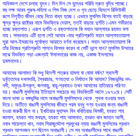
অধিকাংশ দেশে চলছে যুদ্ধ। দিন দিন সে যুদ্ধের পরিধি দ্রুত বৃদ্ধি পাচ্ছে।
বহু লক্ষ আরব পুরুষ-মহিলা ও শিশু নিজ দেশ ও গৃহ ছেড়ে বিদেশে রিফিউজী
রূপে নিগৃহীত জীবন বেছে নিতে বাধ্য হচ্ছে। এভাবে মুসলিম বিশ্বে যতই বাড়ছে
ক্ষুদ্র ক্ষুদ্র রাষ্ট্রের নামে বিভক্তির দেয়াল, ততই বাড়ছে দুর্গতি।এমন গভীরতর
হচ্ছে রক্তপাত। এরূপ দুর্গতি ও রক্তপাতকে কি মহান আল্লাহর রহমত বলা
যায়। সম্ভবতঃ এটি হলো সেই আযাব -যার প্রতিশ্রুতি মহান আল্লাহতায়ালা
সুরা আল-ইমরানের পূর্বোক্ত আয়াতে বর্ণনা করেছেন। মহান আল্লাহতায়ালা কি
তাঁর নিজের প্রতিশ্রুতি পালনে বিলম্ব করেন বা সেটি ভূলে যান? মুসলিম উম্মাহর
মাঝে বিভক্তি গড়া এজন্যই ঈমানদারের কাজ নয়, একাজ ইসলামের
দুষমনদের।
আযাবের আলামত কি শুধু বিদেশী শত্রুর হামলা বা বোমা বর্ষন? স্বদেশী
দুর্বৃত্তদের দখলদারি, স্বৈরাচার, গণহত্যা ও নির্যাতন কি আযাব? নিজভূমির নদ-
নদী, সমুদ্র-উপকূল, জলবায়ু, বায়ু-প্রবাহও তখন আযাবের হাতিয়ারে পরিণত
হয়। বাঙালী মুসলিমের ইতিহাসে সবচেয়ে বড় বিভক্তিটি আসে ১৯৭১য়ে। সেটি
বাংলা ভাষা ও বঙ্গভূমির নামে অবাঙালী মুসলিমদের থেকে পৃথক হওয়ার মধ্য
দিয়ে। অতীতে বাঙালী মুসলিমের জীবনে পরম বন্ধু গণ্য হওয়ার জন্য বাঙালী
হওয়া জরুরী ছিল না। ইখতিয়ার মুহাম্মদ বিন বখিতিয়ার খিলজী, হযরত শাহ
জালাল, হযরত শাহ মখদুম, হযরত শাহ আমানাত, হযরত খান জাহান আলী,
নবাব শায়েস্তা খান, নবাব সিরাজুদ্দৌলা প্রমুখের ন্যায় বাঙালী মুসলিমের প্রধান
প্রধান আপনজন গণ ছিলেন অবাঙালী। সে সব অবাঙালীদের সাথে বাঙালী