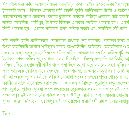
মিলেমিশে সদা সর্বদা সঙ্গোপনে মাদক বেচাবিক্রি করে। যৌন উত্তেজনার ইয়্যাব
ট্যাবলেট আনে। বিভিন্ন এলাকার নারী-তরুনী-যুবতি-রমনীদেরকে জিম্মি ও আটক 
গ্যাংস্টারদের সাথে মোবাইল ফোনের কন্টাকের মাধ্যমে বিভিন্ন এলাকার নারী-তরু
সাভার, আশুলিয়া, গাজীপুর, টংগীসহ বিভিন্ন এলাকার হোটেলে পাঠানো হয়। এমনকি
নিকট পাঠানো হয়। এভাবে পাঠানোর জন্য সঙ্গীকে স্বামী এবং সঙ্গিনীকে স্ত্রী ব
নারী-তরুনী-যুবতি-রমনীদেরকে দালালদের মাধ্যমে দেহ ব্যবসায় পাঠানোর জন্য উ
বিগত ফ্যাসিবাদী আমলে শশীভূষণ বাজার আওয়ামীলীগ অফিসের কেয়ারটেকার ও রসুল
দেওয়ার জন্য রসুলপুর ইউনিয়নের পন্ডিত বাড়ির লোকজনের সমর্থণে জলিল পন্
ইভানের প্রেম জনিত মৃত্যূর খবর পাওয়া গিয়েছিল। কিন্তু সম্প্রতি বহু বিবাহী 
জলিল পন্ডিতের ছোট স্ত্রী গভীর রাতে গলা টিপে হত্যা করে ফ্যানের সাথে ঝুলি
স্মৃতি তার এক বেয়াইর সাথে মেলামেশা করে পাঁচ মাসের অন্তঃসত্ত্বা হয়। সেই
খাদিজা ওরফে স্মৃতি স্বামীকে ফাঁকি দিয়ে জাহানপুরের সেলিমের পুত্র খোকনে
স্বামীদের সাথে হাতেনাতে ধরা পড়ে। এই সকল ঘটনাগুলো পুরোপুরি সত্য হলে
ভাগ লুকিয়ে লুকিয়ে ব্যবসা করত গতকালের গ্রেফতারে পরা- এওয়াজপুর দুই নং ওয়ার্
এওয়াজপুর দুই নং ওয়ার্ডের রফিক কয়াল ও ইউনুস মাঝি। তারা এলাকায় জোড়ায়
ব্যবসা করে। ছবিতে- এওয়াজপুর দুই নং ওয়ার্ডের ফ্যাসিবাদী মাদক ডিলার সাহাবু
Tag :