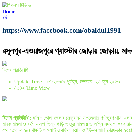
Home
ধর্ম
https://www.facebook.com/obaidul1991
রসুলপুর-এওয়াজপুরে গ্যাংস্টার জোড়ায় জোড়ায়, মাদক
বিশেষ প্রতিনিধি
Update Time : ০৭:২৮:০৯ পূর্বাহ্ন, মঙ্গলবার, ২৩ জুন ২০২৬
/
১৪২ Time View
বিশেষ প্রতিনিধি :
দক্ষিণ ভোলা জেলার চরফ্যাসন উপজেলার শশীভূষণ থানা এলাকার ম
মাদক মামলা ও ধর্ষণ মামলা ভিন্ন গাড়ি ভাংচুর মামলায় ও অগ্নি সংযোগ করার মা
গ্রেফতার না হলে থার্ড চীফ গ্যাংষ্টার রফিক কয়াল ও ইউনুস মাঝি গ্রেফতার হওয়