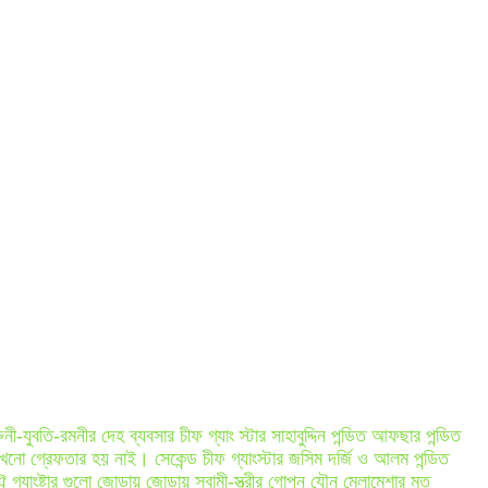
ুবতি-রমনীর দেহ ব্যবসার চীফ গ্যাং স্টার সাহাবুদ্দিন পন্ডিত আফছার পন্ডিত
এখনো গ্রেফতার হয় নাই। সেকেন্ড চীফ গ্যাংস্টার জসিম দর্জি ও আলম পন্ডিত
ঐ গ্যাংষ্টার গুলো জোড়ায় জোড়ায় স্বামী-স্ত্রীর গোপন যৌন মেলামেশার মত