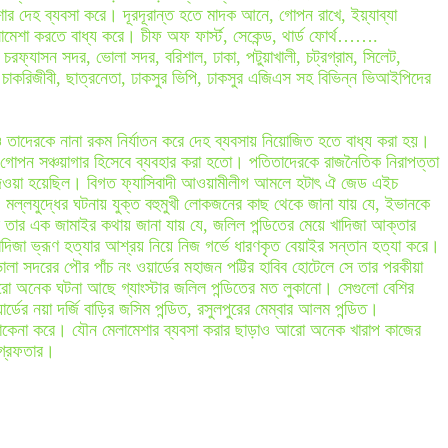
ার দেহ ব্যবসা করে। দূরদূরান্ত হতে মাদক আনে, গোপন রাখে, ইয়্যাব্যা
মেশা করতে বাধ্য করে। চীফ অফ ফার্স্ট, সেকেন্ড, থার্ড ফোর্থ…….
চরফ্যাসন সদর, ভোলা সদর, বরিশাল, ঢাকা, পটুয়াখালী, চট্রগ্রাম, সিলেট,
 চাকরিজীবী, ছাত্রনেতা, ঢাকসুর ভিপি, ঢাকসুর এজিএস সহ বিভিন্ন ভিআইপিদের
ও তাদেরকে নানা রকম নির্যাতন করে দেহ ব্যবসায় নিয়োজিত হতে বাধ্য করা হয়।
র গোপন সঞ্চয়াগার হিসেবে ব্যবহার করা হতো। পতিতাদেরকে রাজনৈতিক নিরাপত্তা
ী দেওয়া হয়েছিল। বিগত ফ্যাসিবাদী আওয়ামীলীগ আমলে হটাৎ ঐ জেড এইচ
টিত মল্লযুদ্ধের ঘটনায় যুক্ত বহুমুখী লোকজনের কাছ থেকে জানা যায় যে, ইভানকে
 আর তার এক জামাইর কথায় জানা যায় যে, জলিল পন্ডিতের মেয়ে খাদিজা আক্তার
দিজা ভ্রূণ হত্যার আশ্রয় নিয়ে নিজ গর্ভে ধারণকৃত বেয়াইর সন্তান হত্যা করে।
া সদরের পৌর পাঁচ নং ওয়ার্ডের মহাজন পট্টির হাবিব হোটেলে সে তার পরকীয়া
 অনেক ঘটনা আছে গ্যাংস্টার জলিল পন্ডিতের মত লুকানো। সেগুলো বেশির
র্ডের নয়া দর্জি বাড়ির জসিম পন্ডিত, রসুলপুরের মেম্বার আলম পন্ডিত।
চাকেনা করে। যৌন মেলামেশার ব্যবসা করার ছাড়াও আরো অনেক খারাপ কাজের
 গ্রেফতার।