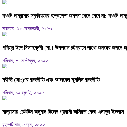
কওমি মাদ্রাসার স্বকীয়তায় হস্তক্ষেপ জনগণ মেনে নেবে না: কওমি মাদ্র
মঙ্গলবার, ১০ ফেব্রুয়ারী, ২০২৬
পবিত্র ঈদে মিলাদুন্নবী (সা.) উপলক্ষে চট্টগ্রামে লাখো জনতার জশনে জু
শনিবার, ৬ সেপ্টেম্বর, ২০২৫
নবীজী (সা:)‌’র রাজনীতি এবং আজকের মুসলিম রাজনীতি
শনিবার, ১২ জুলাই, ২০২৫
মাদ্রাসায় ঢেউটিন অনুদান দিলেন প্রবাসী জমিয়ত নেতা এনামুল ইসলাম
বৃহস্পতিবার, ৫ জুন, ২০২৫