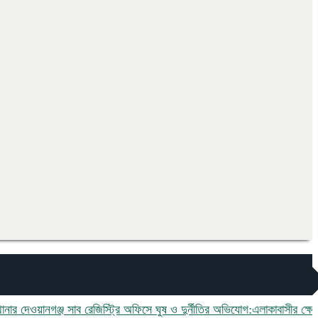
়ানগঞ্জ সাব রেজিস্ট্রি অফিসে ঘুষ ও দুর্নীতির অভিযোগ:এলাকাবাসীর ক্ষোভ,বিচার দ