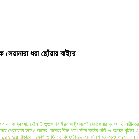
 সেয়ানারা ধরা ছোঁয়ার বাইরে
াদক ব্যবসা, যৌন উত্তেজনার ইয়্যাবা ট্যাবলেট বেচাকেনার ব্যবসা ও নারী-তরুনী-য
মলায় গ্রেফতার হলেও তাদের সেকেন্ড চীফ গ্যাং স্টার জসিম দর্জি ও আলম পন্ডিত 
া দুরূহ হয়ে দাঁড়াবে। ফোর্থ ও ফিফ্ত গ্যাংস্টারদেরকে পুলিশ জানতেও পারবে না। 