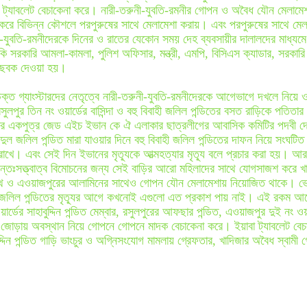
্যা ট্যাবলেট বেচাকেনা করে। নারী-তরুনী-যুবতি-রমনীর গোপন ও অবৈধ যৌন মেলামেশ
করে বিভিন্ন কৌশলে পরপুরুষের সাথে মেলামেশা করায়। এবং পরপুরুষের সাথে মেলা
নী-যুবতি-রমনীদেরকে দিনের ও রাতের যেকোন সময় দেহ ব্যবসায়ীর দালালদের মাধ্যমে 
 সরকারি আমলা-কামলা, পুলিশ অফিসার, মন্ত্রী, এমপি, বিসিএস ক্যাডার, সরকারি
লার ছবক দেওয়া হয়।
ক্ত গ্যাংস্টারদের নেতৃত্বে নারী-তরুনী-যুবতি-রমনীদেরকে আগেভাগে দখলে নিয়ে 
পুর তিন নং ওয়ার্ডের বাসিন্দা ও বহু বিবাহী জলিল পন্ডিতের বসত রাড়িকে পতিতা
ডিতের একপুত্র জেড এইচ ইভান কে ঐ এলাকার ছাত্রলীগের আবাসিক কমিটির পদব
আব্দুল জলিল পন্ডিত মারা যাওয়ার দিনে বহু বিবাহী জলিল পন্ডিতের দাফন নিয়ে সংঘ
য়ে রাখে। এবং সেই দিন ইভানের মৃত্যূকে আত্মহত্যার মৃত্যূ বলে প্রচার করা হয়।
 অন্তঃসত্ত্বাত্ব বিমোচনের জন্য সেই বাড়ির আরো মহিলাদের সাথে যোগসাজশ করে খা
র সাথে ও এওয়াজপুরের আলামিনের সাথেও গোপন যৌন মেলামেশায় নিয়োজিত থাকে। ভোল
ও জলিল পন্ডিতের মৃত্যূর আগে কখনোই এগুলো এত প্রকাশ পায় নাই। এই রকম আরো
ডের সাহাবুদ্দিন পন্ডিত মেম্বার, রসুলপুরের আফছার পন্ডিত, এওয়াজপুর দুই নং ওয়া
 জোড়ায় অবস্থান নিয়ে গোপনে গোপনে মাদক বেচাকেনা করে। ইয়াবা ট্যাবলেট বে
দ্দিন পন্ডিত গাড়ি ভাংচুর ও অগ্নিসংযোগ মামলায় গ্রেফতার, খাদিজার অবৈধ স্বামী