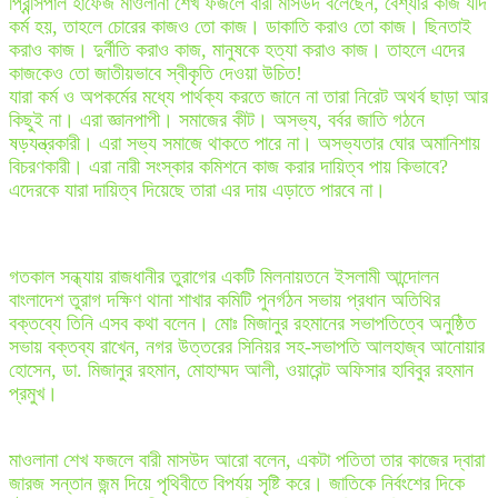
প্রিন্সিপাল হাফেজ মাওলানা শেখ ফজলে বারী মাসউদ বলেছেন, বেশ্যার কাজ যদি
কর্ম হয়, তাহলে চোরের কাজও তো কাজ। ডাকাতি করাও তো কাজ। ছিনতাই
করাও কাজ। দুর্নীতি করাও কাজ, মানুষকে হত্যা করাও কাজ। তাহলে এদের
কাজকেও তো জাতীয়ভাবে স্বীকৃতি দেওয়া উচিত!
যারা কর্ম ও অপকর্মের মধ্যে পার্থক্য করতে জানে না তারা নিরেট অথর্ব ছাড়া আর
কিছুই না। এরা জ্ঞানপাপী। সমাজের কীট। অসভ্য, বর্বর জাতি গঠনে
ষড়যন্ত্রকারী। এরা সভ্য সমাজে থাকতে পারে না। অসভ্যতার ঘোর অমানিশায়
বিচরণকারী। এরা নারী সংস্কার কমিশনে কাজ করার দায়িত্ব পায় কিভাবে?
এদেরকে যারা দায়িত্ব দিয়েছে তারা এর দায় এড়াতে পারবে না।
গতকাল সন্ধ্যায় রাজধানীর তুরাগের একটি মিলনায়তনে ইসলামী আন্দোলন
বাংলাদেশ তুরাগ দক্ষিণ থানা শাখার কমিটি পুনর্গঠন সভায় প্রধান অতিথির
বক্তব্যে তিনি এসব কথা বলেন। মোঃ মিজানুর রহমানের সভাপতিত্বে অনুষ্ঠিত
সভায় বক্তব্য রাখেন, নগর উত্তরের সিনিয়র সহ-সভাপতি আলহাজ্ব আনোয়ার
হোসেন, ডা. মিজানুর রহমান, মোহাম্মদ আলী, ওয়ারেন্ট অফিসার হাবিবুর রহমান
প্রমুখ।
মাওলানা শেখ ফজলে বারী মাসউদ আরো বলেন, একটা পতিতা তার কাজের দ্বারা
জারজ সন্তান জন্ম দিয়ে পৃথিবীতে বিপর্যয় সৃষ্টি করে। জাতিকে নির্বংশের দিকে