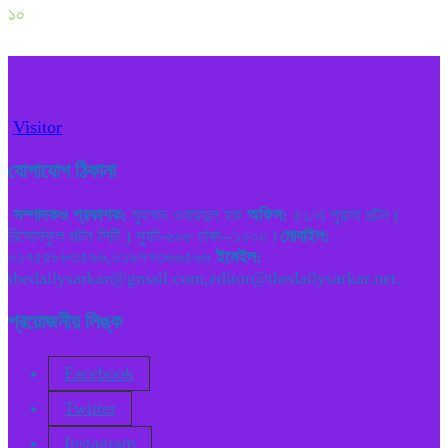
১০
Visitor
যোগাযোগ ঠিকানা
সম্পাদকও প্রকাশক:
মুহম্মদ ওবায়দুল হক
অফিস:
৫১/এ পুরানা পল্টন (
রিসোর্সফুল পল্টন সিটি ) স্যুট-৬০৮ ঢাকা--১০০০।
মোবাইল:
০১৭৫৫৮৮৩৫৯৬,০১৯৭৭৩৬৬৫৬৬
ইমেইল:
thedailysarkar@gmail.com,editor@thedailysarkar.net.
প্রয়োজনীয় লিঙ্ক
Facebook
Twitter
Instagram