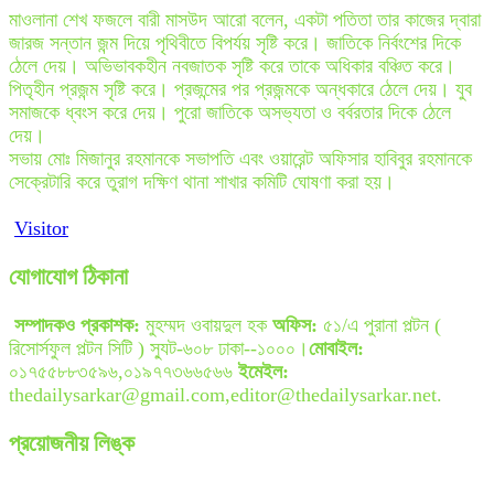
মাওলানা শেখ ফজলে বারী মাসউদ আরো বলেন, একটা পতিতা তার কাজের দ্বারা
জারজ সন্তান জন্ম দিয়ে পৃথিবীতে বিপর্যয় সৃষ্টি করে। জাতিকে নির্বংশের দিকে
ঠেলে দেয়। অভিভাবকহীন নবজাতক সৃষ্টি করে তাকে অধিকার বঞ্চিত করে।
পিতৃহীন প্রজন্ম সৃষ্টি করে। প্রজন্মের পর প্রজন্মকে অন্ধকারে ঠেলে দেয়। যুব
সমাজকে ধ্বংস করে দেয়। পুরো জাতিকে অসভ্যতা ও বর্বরতার দিকে ঠেলে
দেয়।
সভায় মোঃ মিজানুর রহমানকে সভাপতি এবং ওয়ারেন্ট অফিসার হাবিবুর রহমানকে
সেক্রেটারি করে তুরাগ দক্ষিণ থানা শাখার কমিটি ঘোষণা করা হয়।
Visitor
যোগাযোগ ঠিকানা
সম্পাদকও প্রকাশক:
মুহম্মদ ওবায়দুল হক
অফিস:
৫১/এ পুরানা পল্টন (
রিসোর্সফুল পল্টন সিটি ) স্যুট-৬০৮ ঢাকা--১০০০।
মোবাইল:
০১৭৫৫৮৮৩৫৯৬,০১৯৭৭৩৬৬৫৬৬
ইমেইল:
thedailysarkar@gmail.com,editor@thedailysarkar.net.
প্রয়োজনীয় লিঙ্ক