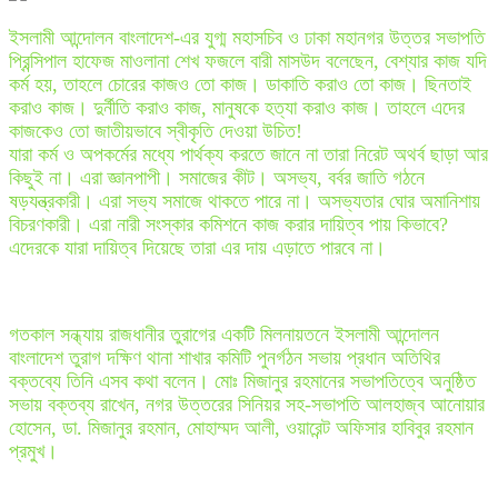
ইসলামী আন্দোলন বাংলাদেশ-এর যুগ্ম মহাসচিব ও ঢাকা মহানগর উত্তর সভাপতি
প্রিন্সিপাল হাফেজ মাওলানা শেখ ফজলে বারী মাসউদ বলেছেন, বেশ্যার কাজ যদি
কর্ম হয়, তাহলে চোরের কাজও তো কাজ। ডাকাতি করাও তো কাজ। ছিনতাই
করাও কাজ। দুর্নীতি করাও কাজ, মানুষকে হত্যা করাও কাজ। তাহলে এদের
কাজকেও তো জাতীয়ভাবে স্বীকৃতি দেওয়া উচিত!
যারা কর্ম ও অপকর্মের মধ্যে পার্থক্য করতে জানে না তারা নিরেট অথর্ব ছাড়া আর
কিছুই না। এরা জ্ঞানপাপী। সমাজের কীট। অসভ্য, বর্বর জাতি গঠনে
ষড়যন্ত্রকারী। এরা সভ্য সমাজে থাকতে পারে না। অসভ্যতার ঘোর অমানিশায়
বিচরণকারী। এরা নারী সংস্কার কমিশনে কাজ করার দায়িত্ব পায় কিভাবে?
এদেরকে যারা দায়িত্ব দিয়েছে তারা এর দায় এড়াতে পারবে না।
গতকাল সন্ধ্যায় রাজধানীর তুরাগের একটি মিলনায়তনে ইসলামী আন্দোলন
বাংলাদেশ তুরাগ দক্ষিণ থানা শাখার কমিটি পুনর্গঠন সভায় প্রধান অতিথির
বক্তব্যে তিনি এসব কথা বলেন। মোঃ মিজানুর রহমানের সভাপতিত্বে অনুষ্ঠিত
সভায় বক্তব্য রাখেন, নগর উত্তরের সিনিয়র সহ-সভাপতি আলহাজ্ব আনোয়ার
হোসেন, ডা. মিজানুর রহমান, মোহাম্মদ আলী, ওয়ারেন্ট অফিসার হাবিবুর রহমান
প্রমুখ।