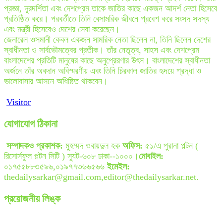
প্রজ্ঞা, দূরদর্শিতা এবং দেশপ্রেম তাকে জাতির কাছে একজন আদর্শ নেতা হিসেবে
প্রতিষ্ঠিত করে। পরবর্তীতে তিনি বেসামরিক জীবনে প্রবেশ করে সংসদ সদস্য
এবং মন্ত্রী হিসেবেও দেশের সেবা করেছেন।
জেনারেল ওসমানী কেবল একজন সামরিক নেতা ছিলেন না, তিনি ছিলেন দেশের
স্বাধীনতা ও সার্বভৌমত্বের প্রতীক। তাঁর নেতৃত্ব, সাহস এবং দেশপ্রেম
বাংলাদেশের প্রতিটি মানুষের কাছে অনুপ্রেরণার উৎস। বাংলাদেশের স্বাধীনতা
অর্জনে তাঁর অবদান অবিস্মরণীয় এবং তিনি চিরকাল জাতির হৃদয়ে শ্রদ্ধা ও
ভালোবাসার আসনে অধিষ্ঠিত থাকবেন।
Visitor
যোগাযোগ ঠিকানা
সম্পাদকও প্রকাশক:
মুহম্মদ ওবায়দুল হক
অফিস:
৫১/এ পুরানা পল্টন (
রিসোর্সফুল পল্টন সিটি ) স্যুট-৬০৮ ঢাকা--১০০০।
মোবাইল:
০১৭৫৫৮৮৩৫৯৬,০১৯৭৭৩৬৬৫৬৬
ইমেইল:
thedailysarkar@gmail.com,editor@thedailysarkar.net.
প্রয়োজনীয় লিঙ্ক