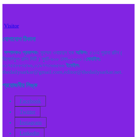
Visitor
যোগাযোগ ঠিকানা
সম্পাদকও প্রকাশক:
মুহম্মদ ওবায়দুল হক
অফিস:
৫১/এ পুরানা পল্টন (
রিসোর্সফুল পল্টন সিটি ) স্যুট-৬০৮ ঢাকা--১০০০।
মোবাইল:
০১৭৫৫৮৮৩৫৯৬,০১৯৭৭৩৬৬৫৬৬
ইমেইল:
thedailysarkar@gmail.com,editor@thedailysarkar.net.
প্রয়োজনীয় লিঙ্ক
Facebook
Twitter
Instagram
Linkedin