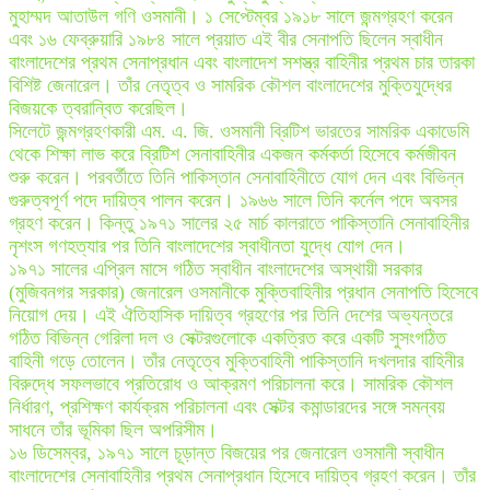
মুহাম্মদ আতাউল গণি ওসমানী। ১ সেপ্টেম্বর ১৯১৮ সালে জন্মগ্রহণ করেন
এবং ১৬ ফেব্রুয়ারি ১৯৮৪ সালে প্রয়াত এই বীর সেনাপতি ছিলেন স্বাধীন
বাংলাদেশের প্রথম সেনাপ্রধান এবং বাংলাদেশ সশস্ত্র বাহিনীর প্রথম চার তারকা
বিশিষ্ট জেনারেল। তাঁর নেতৃত্ব ও সামরিক কৌশল বাংলাদেশের মুক্তিযুদ্ধের
বিজয়কে ত্বরান্বিত করেছিল।
সিলেটে জন্মগ্রহণকারী এম. এ. জি. ওসমানী ব্রিটিশ ভারতের সামরিক একাডেমি
থেকে শিক্ষা লাভ করে ব্রিটিশ সেনাবাহিনীর একজন কর্মকর্তা হিসেবে কর্মজীবন
শুরু করেন। পরবর্তীতে তিনি পাকিস্তান সেনাবাহিনীতে যোগ দেন এবং বিভিন্ন
গুরুত্বপূর্ণ পদে দায়িত্ব পালন করেন। ১৯৬৬ সালে তিনি কর্নেল পদে অবসর
গ্রহণ করেন। কিন্তু ১৯৭১ সালের ২৫ মার্চ কালরাতে পাকিস্তানি সেনাবাহিনীর
নৃশংস গণহত্যার পর তিনি বাংলাদেশের স্বাধীনতা যুদ্ধে যোগ দেন।
১৯৭১ সালের এপ্রিল মাসে গঠিত স্বাধীন বাংলাদেশের অস্থায়ী সরকার
(মুজিবনগর সরকার) জেনারেল ওসমানীকে মুক্তিবাহিনীর প্রধান সেনাপতি হিসেবে
নিয়োগ দেয়। এই ঐতিহাসিক দায়িত্ব গ্রহণের পর তিনি দেশের অভ্যন্তরে
গঠিত বিভিন্ন গেরিলা দল ও সেক্টরগুলোকে একত্রিত করে একটি সুসংগঠিত
বাহিনী গড়ে তোলেন। তাঁর নেতৃত্বে মুক্তিবাহিনী পাকিস্তানি দখলদার বাহিনীর
বিরুদ্ধে সফলভাবে প্রতিরোধ ও আক্রমণ পরিচালনা করে। সামরিক কৌশল
নির্ধারণ, প্রশিক্ষণ কার্যক্রম পরিচালনা এবং সেক্টর কমান্ডারদের সঙ্গে সমন্বয়
সাধনে তাঁর ভূমিকা ছিল অপরিসীম।
১৬ ডিসেম্বর, ১৯৭১ সালে চূড়ান্ত বিজয়ের পর জেনারেল ওসমানী স্বাধীন
বাংলাদেশের সেনাবাহিনীর প্রথম সেনাপ্রধান হিসেবে দায়িত্ব গ্রহণ করেন। তাঁর