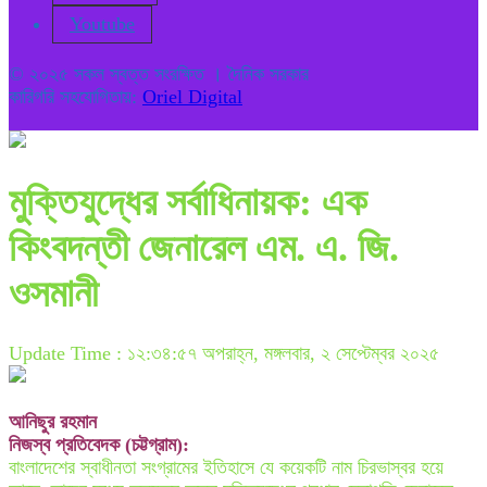
Youtube
© ২০২৫ সকল স্বত্ত সংরক্ষিত । দৈনিক সরকার
কারিগরি সহযোগিতায়:
Oriel Digital
মুক্তিযুদ্ধের সর্বাধিনায়ক: এক
কিংবদন্তী জেনারেল এম. এ. জি.
ওসমানী
Update Time : ১২:৩৪:৫৭ অপরাহ্ন, মঙ্গলবার, ২ সেপ্টেম্বর ২০২৫
আনিছুর রহমান
নিজস্ব প্রতিবেদক (চট্টগ্রাম):
বাংলাদেশের স্বাধীনতা সংগ্রামের ইতিহাসে যে কয়েকটি নাম চিরভাস্বর হয়ে